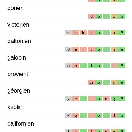
dorien
d
ɔ
ʁj
ẽ
victorien
v
i
k
t
ɔ
ʁj
ẽ
daltonien
d
a
l
t
ɔ
nj
ẽ
galopin
g
a
l
ɔ
p
ẽ
provient
pʁ
ɔ
vj
ẽ
géorgien
ʒ
e
ɔ
ʁ
ʒj
ẽ
kaolin
k
a
ɔ
l
ẽ
californien
l
i
f
ɔ
ʁ
nj
ẽ