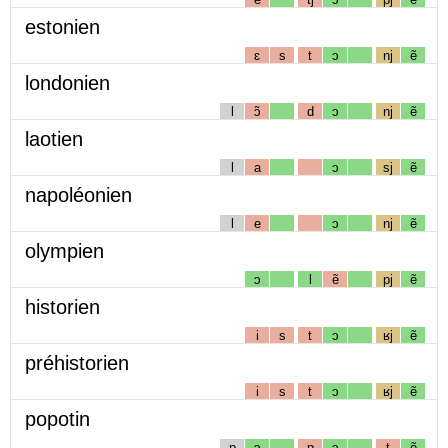
estonien
ɛ
s
t
ɔ
nj
ẽ
londonien
l
ɔ̃
d
ɔ
nj
ẽ
laotien
l
a
ɔ
sj
ẽ
napoléonien
l
e
ɔ
nj
ẽ
olympien
ɔ
l
ẽ
pj
ẽ
historien
i
s
t
ɔ
ʁj
ẽ
préhistorien
i
s
t
ɔ
ʁj
ẽ
popotin
p
ɔ
p
ɔ
t
ẽ