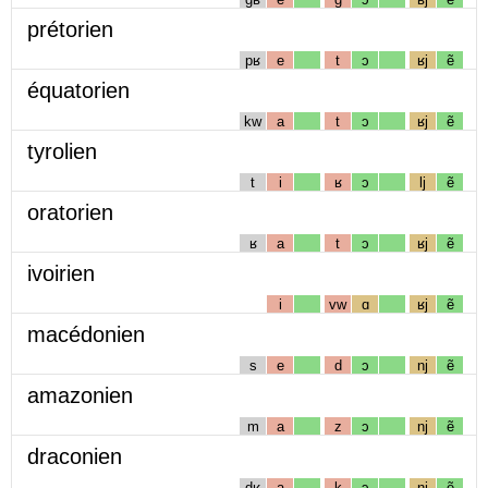
prétorien
pʁ
e
t
ɔ
ʁj
ẽ
équatorien
kw
a
t
ɔ
ʁj
ẽ
tyrolien
t
i
ʁ
ɔ
lj
ẽ
oratorien
ʁ
a
t
ɔ
ʁj
ẽ
ivoirien
i
vw
ɑ
ʁj
ẽ
macédonien
s
e
d
ɔ
nj
ẽ
amazonien
m
a
z
ɔ
nj
ẽ
draconien
dʁ
a
k
ɔ
nj
ẽ