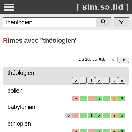
[ ʁim.sɔ.lid ]
R
imes avec "théologien"
1
à
100
sur
838
théologien
éolien
e
ɔ
lj
ẽ
babylonien
b
i
l
ɔ
nj
ẽ
éthiopien
e
tj
ɔ
pj
ẽ