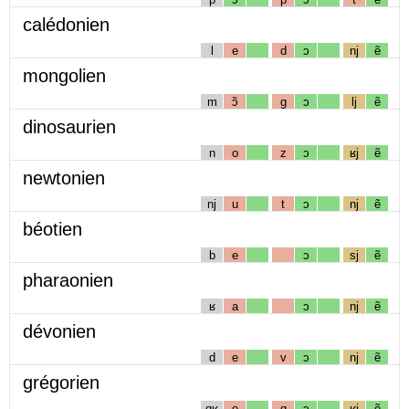
calédonien
l
e
d
ɔ
nj
ẽ
mongolien
m
ɔ̃
g
ɔ
lj
ẽ
dinosaurien
n
o
z
ɔ
ʁj
ẽ
newtonien
nj
u
t
ɔ
nj
ẽ
béotien
b
e
ɔ
sj
ẽ
pharaonien
ʁ
a
ɔ
nj
ẽ
dévonien
d
e
v
ɔ
nj
ẽ
grégorien
gʁ
e
g
ɔ
ʁj
ẽ