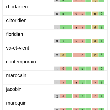
rhodanien
ʁ
ɔ
d
a
nj
ẽ
clitoridien
t
ɔ
ʁ
i
dj
ẽ
floridien
fl
ɔ
ʁ
i
dj
ẽ
va-et-vient
v
ɑ
e
vj
ẽ
contemporain
t
ɑ̃
p
ɔ
ʁ
ẽ
marocain
m
a
ʁ
ɔ
k
ẽ
jacobin
ʒ
a
k
ɔ
b
ẽ
maroquin
m
a
ʁ
ɔ
k
ẽ