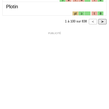
Plotin
pl
ɔ
t
ẽ
1
à
100
sur
838
PUBLICITÉ