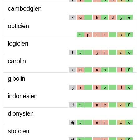
cambodgien
k
ɑ̃
b
ɔ
d
ʒj
ẽ
opticien
ɔ
p
t
i
sj
ẽ
logicien
l
ɔ
ʒ
i
sj
ẽ
carolin
k
a
ʁ
ɔ
l
ẽ
gibolin
ʒ
i
b
ɔ
l
ẽ
indonésien
d
ɔ
n
e
zj
ẽ
dionysien
dj
ɔ
n
i
zj
ẽ
stoïcien
st
ɔ
i
sj
ẽ