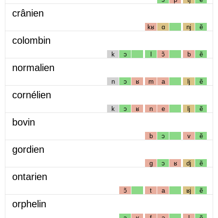
crânien
kʁ
ɑ
nj
ẽ
colombin
k
ɔ
l
ɔ̃
b
ẽ
normalien
n
ɔ
ʁ
m
a
lj
ẽ
cornélien
k
ɔ
ʁ
n
e
lj
ẽ
bovin
b
ɔ
v
ẽ
gordien
g
ɔ
ʁ
dj
ẽ
ontarien
ɔ̃
t
a
ʁj
ẽ
orphelin
ɔ
ʁ
f
ə
l
ẽ