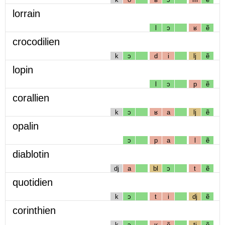
lorrain
l
ɔ
ʁ
ẽ
crocodilien
k
ɔ
d
i
lj
ẽ
lopin
l
ɔ
p
ẽ
corallien
k
ɔ
ʁ
a
lj
ẽ
opalin
ɔ
p
a
l
ẽ
diablotin
dj
a
bl
ɔ
t
ẽ
quotidien
k
ɔ
t
i
dj
ẽ
corinthien
k
ɔ
ʁ
ẽ
tj
ẽ