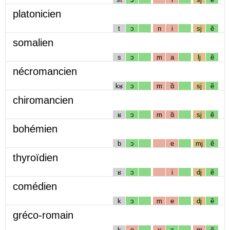
platonicien
t
ɔ
n
i
sj
ẽ
somalien
s
ɔ
m
a
lj
ẽ
nécromancien
kʁ
ɔ
m
ɑ̃
sj
ẽ
chiromancien
ʁ
ɔ
m
ɑ̃
sj
ẽ
bohémien
b
ɔ
e
mj
ẽ
thyroïdien
ʁ
ɔ
i
dj
ẽ
comédien
k
ɔ
m
e
dj
ẽ
gréco-romain
k
o
ʁ
ɔ
m
ẽ