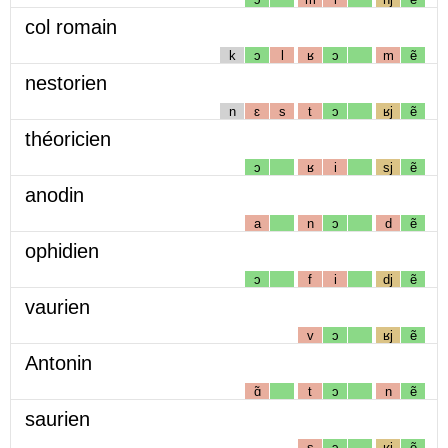
col romain
k
ɔ
l
ʁ
ɔ
m
ẽ
nestorien
n
ɛ
s
t
ɔ
ʁj
ẽ
théoricien
ɔ
ʁ
i
sj
ẽ
anodin
a
n
ɔ
d
ẽ
ophidien
ɔ
f
i
dj
ẽ
vaurien
v
ɔ
ʁj
ẽ
Antonin
ɑ̃
t
ɔ
n
ẽ
saurien
s
ɔ
ʁj
ẽ