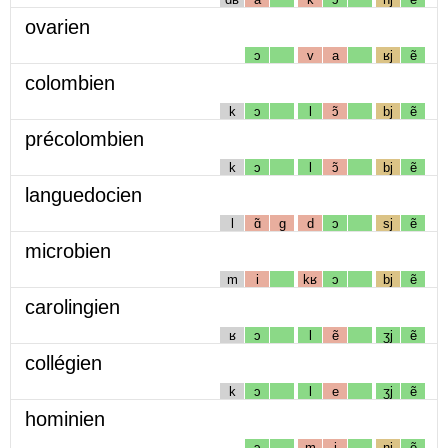
ovarien
ɔ
v
a
ʁj
ẽ
colombien
k
ɔ
l
ɔ̃
bj
ẽ
précolombien
k
ɔ
l
ɔ̃
bj
ẽ
languedocien
l
ɑ̃
g
d
ɔ
sj
ẽ
microbien
m
i
kʁ
ɔ
bj
ẽ
carolingien
ʁ
ɔ
l
ẽ
ʒj
ẽ
collégien
k
ɔ
l
e
ʒj
ẽ
hominien
ɔ
m
i
nj
ẽ