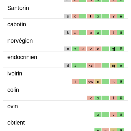
Santorin
s
ɑ̃
t
ɔ
ʁ
ẽ
cabotin
k
a
b
ɔ
t
ẽ
norvégien
n
ɔ
ʁ
v
e
ʒj
ẽ
endocrinien
d
ɔ
kʁ
i
nj
ẽ
ivoirin
i
vw
ɑ
ʁ
ẽ
colin
k
ɔ
l
ẽ
ovin
ɔ
v
ẽ
obtient
ɔ
p
tj
ẽ