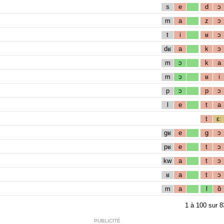
s
e
d
ɔ
m
a
z
ɔ
t
i
ʁ
ɔ
dʁ
a
k
ɔ
m
ɔ
k
a
m
ɔ
ʁ
i
p
ɔ
p
ɔ
l
e
t
a
t
ɛː
gʁ
e
g
ɔ
pʁ
e
t
ɔ
kw
a
t
ɔ
ʁ
a
t
ɔ
m
a
l
ɑ̃
1
à
100
sur
8
PUBLICITÉ