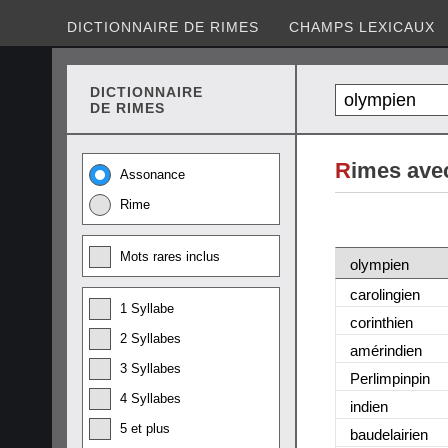
DICTIONNAIRE DE RIMES
CHAMPS LEXICAUX
DICTIONNAIRE
DE RIMES
R
imes ave
Assonance
Rime
Mots rares inclus
olympien
carolingien
1 Syllabe
corinthien
2 Syllabes
amérindien
3 Syllabes
Perlimpinpin
4 Syllabes
indien
5 et plus
baudelairien