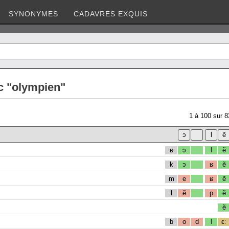
SYNONYMES
CADAVRES EXQUIS
c "olympien"
1
à
100
sur
8
ʁ
ɔ
l
ẽ
k
ɔ
ʁ
ẽ
m
e
ʁ
ẽ
l
ẽ
p
ẽ
ẽ
b
o
d
l
ɛː