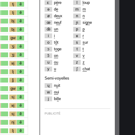
ɛː
p
è
re
l
l
oup
tj
ẽ
ə
d
e
m
m
tj
ẽ
ø
d
eu
x
n
n
bj
ẽ
œ
n
eu
f
ɲ
si
gn
e
œ̃
un
p
p
bj
ẽ
i
i
ʁ
r
gw
ẽ
o
t
ô
t
s
s
ur
ʒj
ẽ
ɔ
t
o
ge
t
t
ʒj
ẽ
ɔ̃
on
v
v
u
ou
z
z
ʁj
ẽ
y
u
ʃ
ch
at
lj
ẽ
Semi-voyelles
ʃj
ẽ
ɥ
n
u
it
gw
ẽ
w
ou
i
sj
ẽ
j
bi
ll
e
ʁj
ẽ
sj
ẽ
PUBLICITÉ
nj
ẽ
lj
ẽ