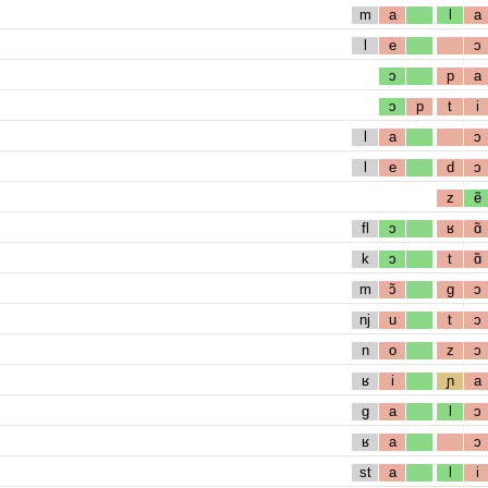
m
a
l
a
l
e
ɔ
ɔ
p
a
ɔ
p
t
i
l
a
ɔ
l
e
d
ɔ
z
ẽ
fl
ɔ
ʁ
ɑ̃
k
ɔ
t
ɑ̃
m
ɔ̃
g
ɔ
nj
u
t
ɔ
n
o
z
ɔ
ʁ
i
ɲ
a
g
a
l
ɔ
ʁ
a
ɔ
st
a
l
i