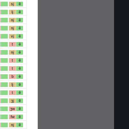
sj
ẽ
lj
ẽ
nj
ẽ
nj
ẽ
vj
ẽ
t
ẽ
nj
ẽ
t
ẽ
t
ẽ
b
ẽ
lj
ẽ
t
ẽ
ʒj
ẽ
ʒw
ẽ
fw
ẽ
nj
ẽ