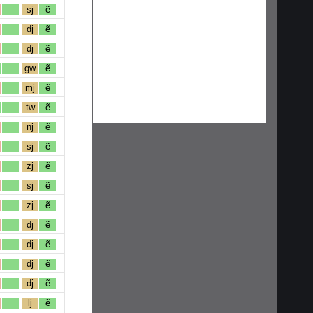
sj
ẽ
dj
ẽ
dj
ẽ
gw
ẽ
mj
ẽ
tw
ẽ
nj
ẽ
sj
ẽ
zj
ẽ
sj
ẽ
zj
ẽ
dj
ẽ
dj
ẽ
dj
ẽ
dj
ẽ
lj
ẽ