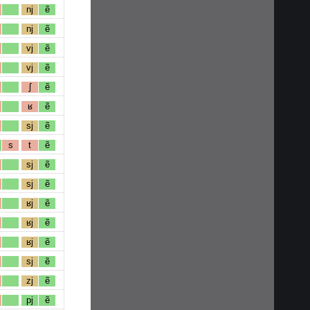
nj
ẽ
nj
ẽ
vj
ẽ
vj
ẽ
ʃ
ẽ
ʁ
ẽ
sj
ẽ
s
t
ẽ
sj
ẽ
sj
ẽ
ʁj
ẽ
ʁj
ẽ
ʁj
ẽ
sj
ẽ
zj
ẽ
pj
ẽ