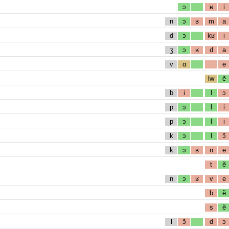
ɔ
ʁ
i
n
ɔ
ʁ
m
a
d
ɔ
kʁ
i
ʒ
ɔ
ʁ
d
a
v
ɑ
e
lw
ẽ
b
i
l
ɔ
p
ɔ
l
i
p
ɔ
l
i
k
ɔ
l
ɔ̃
k
ɔ
ʁ
n
e
t
ẽ
n
ɔ
ʁ
v
e
b
ẽ
s
ẽ
l
ɔ̃
d
ɔ