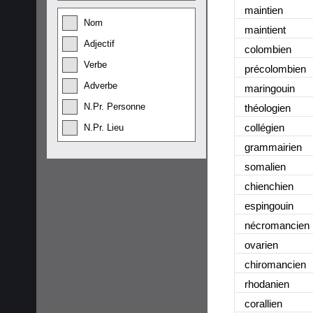
maintien
Nom
maintient
Adjectif
colombien
Verbe
précolombien
Adverbe
maringouin
N.Pr. Personne
théologien
collégien
N.Pr. Lieu
grammairien
somalien
chienchien
espingouin
nécromancien
ovarien
chiromancien
rhodanien
corallien