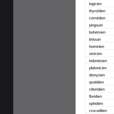
logicien
thyroïdien
comédien
pingouin
bohémien
tintouin
hominien
stoïcien
indonésien
platonicien
dionysien
quotidien
clitoridien
floridien
ophidien
crocodilien