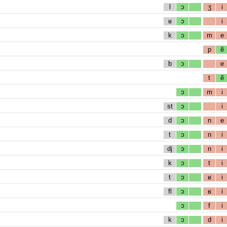
l
ɔ
ʒ
i
ʁ
ɔ
i
k
ɔ
m
e
p
ẽ
b
ɔ
e
t
ẽ
ɔ
m
i
st
ɔ
i
d
ɔ
n
e
t
ɔ
n
i
dj
ɔ
n
i
k
ɔ
t
i
t
ɔ
ʁ
i
fl
ɔ
ʁ
i
ɔ
f
i
k
ɔ
d
i