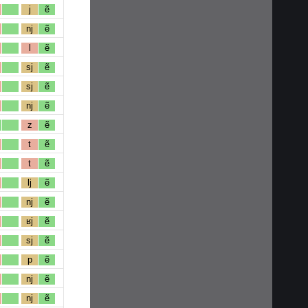
j
ẽ
nj
ẽ
l
ẽ
sj
ẽ
sj
ẽ
nj
ẽ
z
ẽ
t
ẽ
t
ẽ
lj
ẽ
nj
ẽ
ʁj
ẽ
sj
ẽ
p
ẽ
nj
ẽ
nj
ẽ