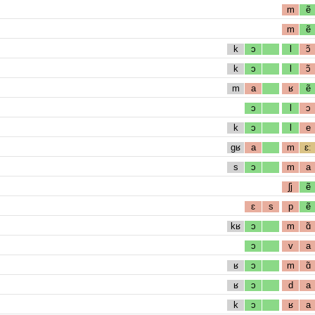
m
ẽ
m
ẽ
k
ɔ
l
ɔ̃
k
ɔ
l
ɔ̃
m
a
ʁ
ẽ
ɔ
l
ɔ
k
ɔ
l
e
gʁ
a
m
ɛː
s
ɔ
m
a
ʃj
ẽ
ɛ
s
p
ẽ
kʁ
ɔ
m
ɑ̃
ɔ
v
a
ʁ
ɔ
m
ɑ̃
ʁ
ɔ
d
a
k
ɔ
ʁ
a