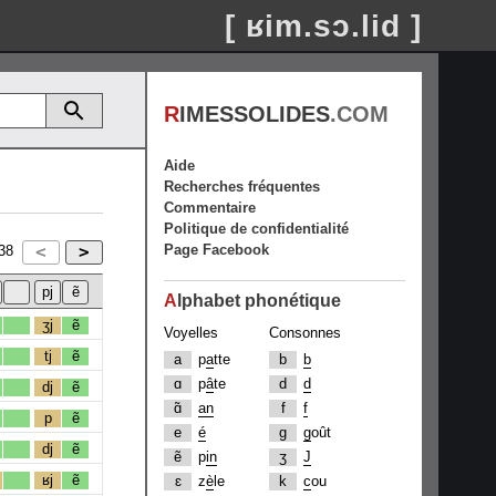
[ ʁim.sɔ.lid ]
R
IMESSOLIDES
.COM
Aide
Recherches fréquentes
Commentaire
Politique de confidentialité
Page Facebook
38
A
lphabet phonétique
ʒj
ẽ
Voyelles
Consonnes
tj
ẽ
a
p
a
tte
b
b
ɑ
p
â
te
d
d
dj
ẽ
ɑ̃
an
f
f
p
ẽ
e
é
g
g
oût
dj
ẽ
ẽ
p
in
ʒ
J
ʁj
ẽ
ɛ
z
è
le
k
c
ou