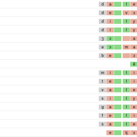
d
a
l
e
d
e
v
ɔ
d
i
l
y
d
i
l
y
ʒ
ɔ
a
ʁ
ɔ
m
a
b
e
ɔ
ẽ
m
i
l
i
t
e
l
i
v
a
l
e
s
i
l
y
g
a
l
e
f
e
l
i
s
a
l
e
e
tj
ɔ