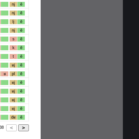
nj
ẽ
nj
ẽ
lj
ẽ
nj
ẽ
s
ẽ
k
ẽ
t
ẽ
ʁj
ẽ
ʁ
pl
ẽ
ʁj
ẽ
ʁj
ẽ
ʁj
ẽ
ʁj
ẽ
dʁ
ẽ
38