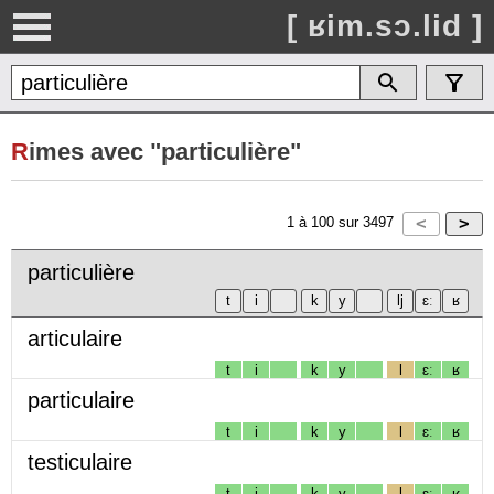
[ ʁim.sɔ.lid ]
R
imes avec "particulière"
1
à
100
sur
3497
particulière
articulaire
t
i
k
y
l
ɛː
ʁ
particulaire
t
i
k
y
l
ɛː
ʁ
testiculaire
t
i
k
y
l
ɛː
ʁ