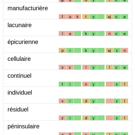
manufacturière
f
a
k
t
y
ʁj
ɛː
ʁ
lacunaire
l
a
k
y
n
ɛː
ʁ
épicurienne
p
i
k
y
ʁj
ɛ
n
cellulaire
s
ɛ
l
y
l
ɛː
ʁ
continuel
t
i
n
y
ɛ
l
individuel
v
i
d
y
ɛ
l
résiduel
z
i
d
y
ɛ
l
péninsulaire
n
ẽ
s
y
l
ɛː
ʁ