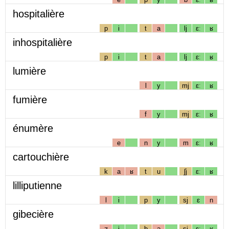
hospitalière
p
i
t
a
lj
ɛː
ʁ
inhospitalière
p
i
t
a
lj
ɛː
ʁ
lumière
l
y
mj
ɛː
ʁ
fumière
f
y
mj
ɛː
ʁ
énumère
e
n
y
m
ɛː
ʁ
cartouchière
k
a
ʁ
t
u
ʃj
ɛː
ʁ
lilliputienne
l
i
p
y
sj
ɛ
n
gibecière
ʒ
i
b
ə
sj
ɛː
ʁ