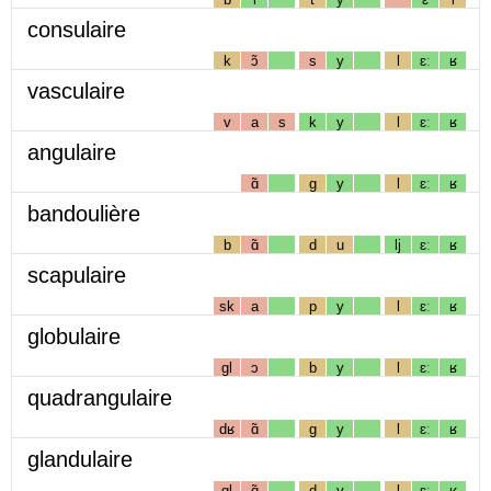
consulaire
k
ɔ̃
s
y
l
ɛː
ʁ
vasculaire
v
a
s
k
y
l
ɛː
ʁ
angulaire
ɑ̃
g
y
l
ɛː
ʁ
bandoulière
b
ɑ̃
d
u
lj
ɛː
ʁ
scapulaire
sk
a
p
y
l
ɛː
ʁ
globulaire
gl
ɔ
b
y
l
ɛː
ʁ
quadrangulaire
dʁ
ɑ̃
g
y
l
ɛː
ʁ
glandulaire
gl
ɑ̃
d
y
l
ɛː
ʁ