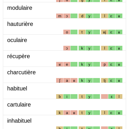
modulaire
m
ɔ
d
y
l
ɛː
ʁ
hauturière
o
t
y
ʁj
ɛː
ʁ
oculaire
ɔ
k
y
l
ɛː
ʁ
récupère
ʁ
e
k
y
p
ɛː
ʁ
charcutière
ʃ
a
ʁ
k
y
tj
ɛː
ʁ
habituel
b
i
t
y
ɛ
l
cartulaire
k
a
ʁ
t
y
l
ɛː
ʁ
inhabituel
b
i
t
y
ɛ
l