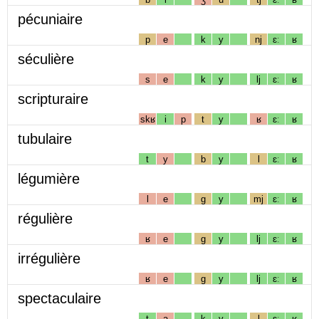
pécuniaire
p
e
k
y
nj
ɛː
ʁ
séculière
s
e
k
y
lj
ɛː
ʁ
scripturaire
skʁ
i
p
t
y
ʁ
ɛː
ʁ
tubulaire
t
y
b
y
l
ɛː
ʁ
légumière
l
e
g
y
mj
ɛː
ʁ
régulière
ʁ
e
g
y
lj
ɛː
ʁ
irrégulière
ʁ
e
g
y
lj
ɛː
ʁ
spectaculaire
t
a
k
y
l
ɛː
ʁ