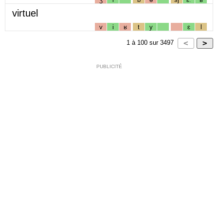
virtuel
v
i
ʁ
t
y
ɛ
l
1
à
100
sur
3497
PUBLICITÉ