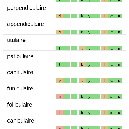
perpendiculaire
d
i
k
y
l
ɛː
ʁ
appendiculaire
d
i
k
y
l
ɛː
ʁ
titulaire
t
i
t
y
l
ɛː
ʁ
patibulaire
t
i
b
y
l
ɛː
ʁ
capitulaire
p
i
t
y
l
ɛː
ʁ
funiculaire
n
i
k
y
l
ɛː
ʁ
folliculaire
l
i
k
y
l
ɛː
ʁ
caniculaire
n
i
k
y
l
ɛː
ʁ