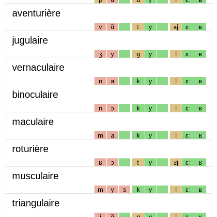
aventurière
v
ɑ̃
t
y
ʁj
ɛː
ʁ
jugulaire
ʒ
y
g
y
l
ɛː
ʁ
vernaculaire
n
a
k
y
l
ɛː
ʁ
binoculaire
n
ɔ
k
y
l
ɛː
ʁ
maculaire
m
a
k
y
l
ɛː
ʁ
roturière
ʁ
ɔ
t
y
ʁj
ɛː
ʁ
musculaire
m
y
s
k
y
l
ɛː
ʁ
triangulaire
j
ɑ̃
g
y
l
ɛː
ʁ