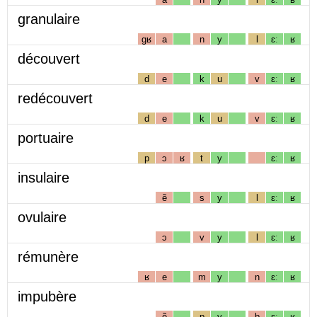
granulaire
gʁ
a
n
y
l
ɛː
ʁ
découvert
d
e
k
u
v
ɛː
ʁ
redécouvert
d
e
k
u
v
ɛː
ʁ
portuaire
p
ɔ
ʁ
t
y
ɛː
ʁ
insulaire
ẽ
s
y
l
ɛː
ʁ
ovulaire
ɔ
v
y
l
ɛː
ʁ
rémunère
ʁ
e
m
y
n
ɛː
ʁ
impubère
ẽ
p
y
b
ɛː
ʁ