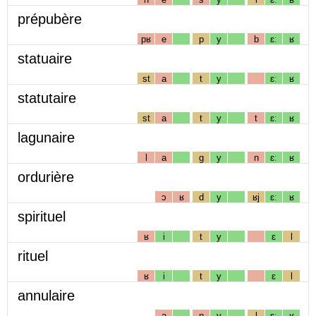
prépubère
pʁ
e
p
y
b
ɛː
ʁ
statuaire
st
a
t
y
ɛː
ʁ
statutaire
st
a
t
y
t
ɛː
ʁ
lagunaire
l
a
g
y
n
ɛː
ʁ
ordurière
ɔ
ʁ
d
y
ʁj
ɛː
ʁ
spirituel
ʁ
i
t
y
ɛ
l
rituel
ʁ
i
t
y
ɛ
l
annulaire
a
n
y
l
ɛː
ʁ