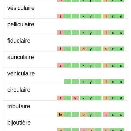
vésiculaire
z
i
k
y
l
ɛː
ʁ
pelliculaire
l
i
k
y
l
ɛː
ʁ
fiduciaire
f
i
d
y
sj
ɛː
ʁ
auriculaire
ʁ
i
k
y
l
ɛː
ʁ
véhiculaire
i
k
y
l
ɛː
ʁ
circulaire
s
i
ʁ
k
y
l
ɛː
ʁ
tributaire
tʁ
i
b
y
t
ɛː
ʁ
bijoutière
b
i
ʒ
u
tj
ɛː
ʁ