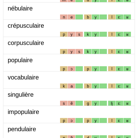
nébulaire
n
e
b
y
l
ɛː
ʁ
crépusculaire
p
y
s
k
y
l
ɛː
ʁ
corpusculaire
p
y
s
k
y
l
ɛː
ʁ
populaire
p
ɔ
p
y
l
ɛː
ʁ
vocabulaire
k
a
b
y
l
ɛː
ʁ
singulière
s
ẽ
g
y
lj
ɛː
ʁ
impopulaire
p
ɔ
p
y
l
ɛː
ʁ
pendulaire
p
ɑ̃
d
y
l
ɛː
ʁ