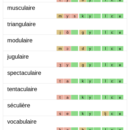
musculaire
m
y
s
k
y
l
ɛː
ʁ
triangulaire
j
ɑ̃
g
y
l
ɛː
ʁ
modulaire
m
ɔ
d
y
l
ɛː
ʁ
jugulaire
ʒ
y
g
y
l
ɛː
ʁ
spectaculaire
t
a
k
y
l
ɛː
ʁ
tentaculaire
t
a
k
y
l
ɛː
ʁ
séculière
s
e
k
y
lj
ɛː
ʁ
vocabulaire
k
a
b
y
l
ɛː
ʁ