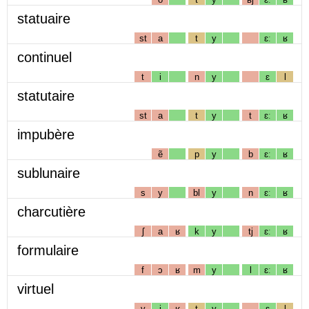
statuaire
st
a
t
y
ɛː
ʁ
continuel
t
i
n
y
ɛ
l
statutaire
st
a
t
y
t
ɛː
ʁ
impubère
ẽ
p
y
b
ɛː
ʁ
sublunaire
s
y
bl
y
n
ɛː
ʁ
charcutière
ʃ
a
ʁ
k
y
tj
ɛː
ʁ
formulaire
f
ɔ
ʁ
m
y
l
ɛː
ʁ
virtuel
v
i
ʁ
t
y
ɛ
l