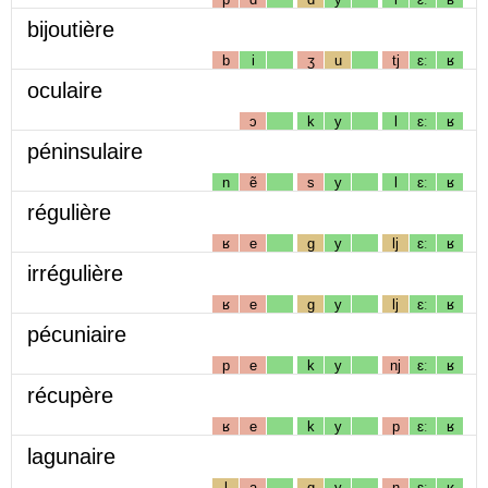
bijoutière
b
i
ʒ
u
tj
ɛː
ʁ
oculaire
ɔ
k
y
l
ɛː
ʁ
péninsulaire
n
ẽ
s
y
l
ɛː
ʁ
régulière
ʁ
e
g
y
lj
ɛː
ʁ
irrégulière
ʁ
e
g
y
lj
ɛː
ʁ
pécuniaire
p
e
k
y
nj
ɛː
ʁ
récupère
ʁ
e
k
y
p
ɛː
ʁ
lagunaire
l
a
g
y
n
ɛː
ʁ