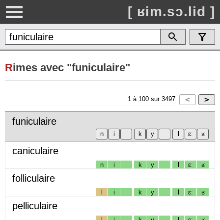
[ ʁim.sɔ.lid ]
R
imes avec "funiculaire"
1
à
100
sur
3497
funiculaire
caniculaire
n
i
k
y
l
ɛː
ʁ
folliculaire
l
i
k
y
l
ɛː
ʁ
pelliculaire
l
i
k
y
l
ɛː
ʁ