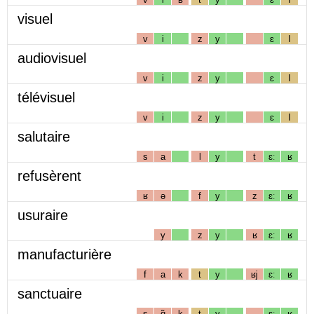
visuel
v
i
z
y
ɛ
l
audiovisuel
v
i
z
y
ɛ
l
télévisuel
v
i
z
y
ɛ
l
salutaire
s
a
l
y
t
ɛː
ʁ
refusèrent
ʁ
ə
f
y
z
ɛː
ʁ
usuraire
y
z
y
ʁ
ɛː
ʁ
manufacturière
f
a
k
t
y
ʁj
ɛː
ʁ
sanctuaire
s
ɑ̃
k
t
y
ɛː
ʁ