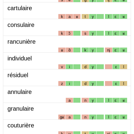
cartulaire
k
a
ʁ
t
y
l
ɛː
ʁ
consulaire
k
ɔ̃
s
y
l
ɛː
ʁ
rancunière
ʁ
ɑ̃
k
y
nj
ɛː
ʁ
individuel
v
i
d
y
ɛ
l
résiduel
z
i
d
y
ɛ
l
annulaire
a
n
y
l
ɛː
ʁ
granulaire
gʁ
a
n
y
l
ɛː
ʁ
couturière
k
u
t
y
ʁj
ɛː
ʁ