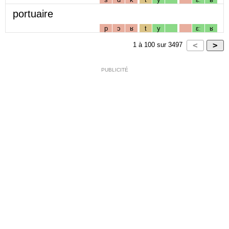
portuaire
p
ɔ
ʁ
t
y
ɛː
ʁ
1
à
100
sur
3497
PUBLICITÉ