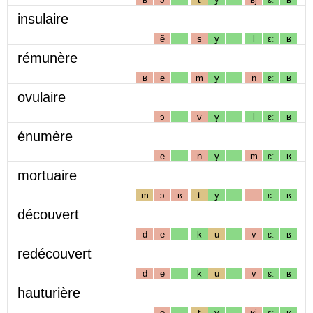
insulaire
ẽ
s
y
l
ɛː
ʁ
rémunère
ʁ
e
m
y
n
ɛː
ʁ
ovulaire
ɔ
v
y
l
ɛː
ʁ
énumère
e
n
y
m
ɛː
ʁ
mortuaire
m
ɔ
ʁ
t
y
ɛː
ʁ
découvert
d
e
k
u
v
ɛː
ʁ
redécouvert
d
e
k
u
v
ɛː
ʁ
hauturière
o
t
y
ʁj
ɛː
ʁ