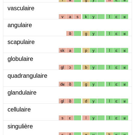
vasculaire
v
a
s
k
y
l
ɛː
ʁ
angulaire
ɑ̃
g
y
l
ɛː
ʁ
scapulaire
sk
a
p
y
l
ɛː
ʁ
globulaire
gl
ɔ
b
y
l
ɛː
ʁ
quadrangulaire
dʁ
ɑ̃
g
y
l
ɛː
ʁ
glandulaire
gl
ɑ̃
d
y
l
ɛː
ʁ
cellulaire
s
ɛ
l
y
l
ɛː
ʁ
singulière
s
ẽ
g
y
lj
ɛː
ʁ