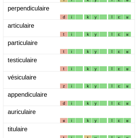
perpendiculaire
d
i
k
y
l
ɛː
ʁ
articulaire
t
i
k
y
l
ɛː
ʁ
particulaire
t
i
k
y
l
ɛː
ʁ
testiculaire
t
i
k
y
l
ɛː
ʁ
vésiculaire
z
i
k
y
l
ɛː
ʁ
appendiculaire
d
i
k
y
l
ɛː
ʁ
auriculaire
ʁ
i
k
y
l
ɛː
ʁ
titulaire
t
i
t
y
l
ɛː
ʁ