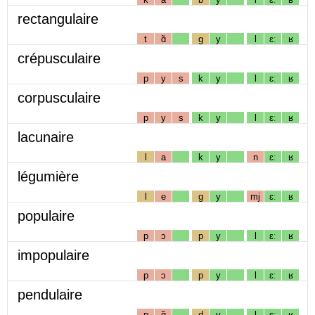
rectangulaire
t
ɑ̃
g
y
l
ɛː
ʁ
crépusculaire
p
y
s
k
y
l
ɛː
ʁ
corpusculaire
p
y
s
k
y
l
ɛː
ʁ
lacunaire
l
a
k
y
n
ɛː
ʁ
légumière
l
e
g
y
mj
ɛː
ʁ
populaire
p
ɔ
p
y
l
ɛː
ʁ
impopulaire
p
ɔ
p
y
l
ɛː
ʁ
pendulaire
p
ɑ̃
d
y
l
ɛː
ʁ