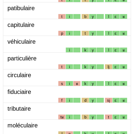
patibulaire
t
i
b
y
l
ɛː
ʁ
capitulaire
p
i
t
y
l
ɛː
ʁ
véhiculaire
i
k
y
l
ɛː
ʁ
particulière
t
i
k
y
lj
ɛː
ʁ
circulaire
s
i
ʁ
k
y
l
ɛː
ʁ
fiduciaire
f
i
d
y
sj
ɛː
ʁ
tributaire
tʁ
i
b
y
t
ɛː
ʁ
moléculaire
l
e
k
y
l
ɛː
ʁ