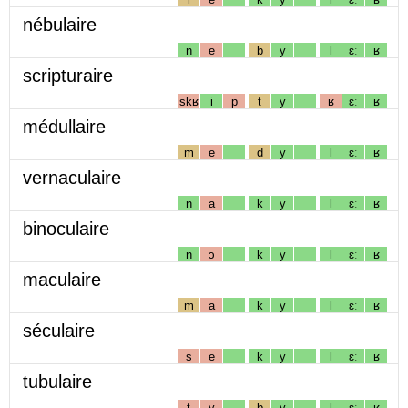
nébulaire
n
e
b
y
l
ɛː
ʁ
scripturaire
skʁ
i
p
t
y
ʁ
ɛː
ʁ
médullaire
m
e
d
y
l
ɛː
ʁ
vernaculaire
n
a
k
y
l
ɛː
ʁ
binoculaire
n
ɔ
k
y
l
ɛː
ʁ
maculaire
m
a
k
y
l
ɛː
ʁ
séculaire
s
e
k
y
l
ɛː
ʁ
tubulaire
t
y
b
y
l
ɛː
ʁ