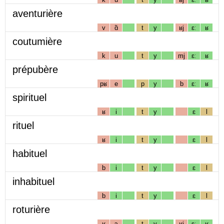
aventurière
v
ɑ̃
t
y
ʁj
ɛː
ʁ
coutumière
k
u
t
y
mj
ɛː
ʁ
prépubère
pʁ
e
p
y
b
ɛː
ʁ
spirituel
ʁ
i
t
y
ɛ
l
rituel
ʁ
i
t
y
ɛ
l
habituel
b
i
t
y
ɛ
l
inhabituel
b
i
t
y
ɛ
l
roturière
ʁ
ɔ
t
y
ʁj
ɛː
ʁ