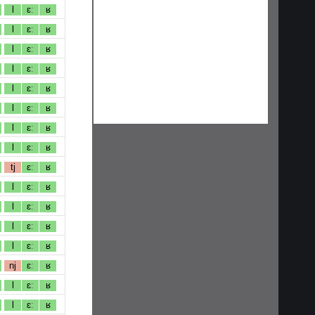
l
ɛː
ʁ
l
ɛː
ʁ
l
ɛː
ʁ
l
ɛː
ʁ
l
ɛː
ʁ
l
ɛː
ʁ
l
ɛː
ʁ
l
ɛː
ʁ
tj
ɛː
ʁ
l
ɛː
ʁ
l
ɛː
ʁ
l
ɛː
ʁ
l
ɛː
ʁ
nj
ɛː
ʁ
l
ɛː
ʁ
l
ɛː
ʁ