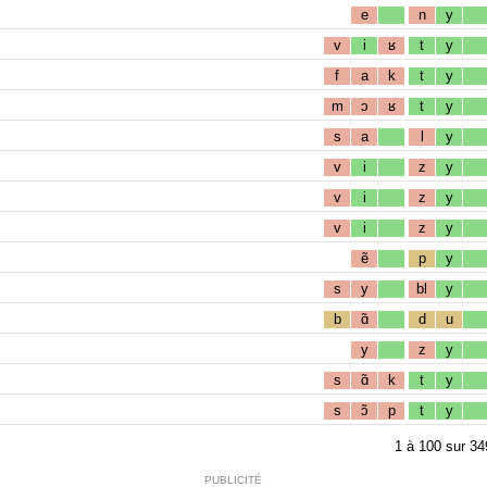
e
n
y
v
i
ʁ
t
y
f
a
k
t
y
m
ɔ
ʁ
t
y
s
a
l
y
v
i
z
y
v
i
z
y
v
i
z
y
ẽ
p
y
s
y
bl
y
b
ɑ̃
d
u
y
z
y
s
ɑ̃
k
t
y
s
ɔ̃
p
t
y
1
à
100
sur
34
PUBLICITÉ