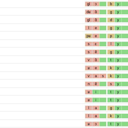
gl
ɔ
b
y
dʁ
ɑ̃
g
y
gl
ɑ̃
d
y
l
e
g
y
pʁ
e
p
y
s
ɛ
l
y
s
ẽ
g
y
v
ɑ̃
t
y
ʁ
e
k
y
v
a
s
k
y
n
ẽ
s
y
ʁ
i
t
y
ʁ
i
t
y
l
a
g
y
l
a
k
y
ʁ
ɔ
t
y