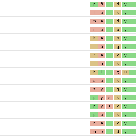
p
ɑ̃
d
y
l
e
k
y
m
e
d
y
n
e
b
y
k
a
b
y
t
ɑ̃
g
y
t
a
k
y
t
a
k
y
b
i
ʒ
u
s
e
k
y
ʒ
y
g
y
p
y
s
k
y
p
y
s
k
y
p
e
k
y
n
a
k
y
m
ɔ
d
y