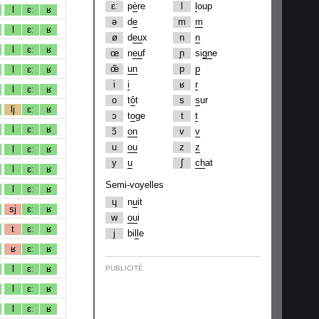
ɛː
p
è
re
l
l
oup
l
ɛː
ʁ
ə
d
e
m
m
l
ɛː
ʁ
ø
d
eu
x
n
n
l
ɛː
ʁ
œ
n
eu
f
ɲ
si
gn
e
œ̃
un
p
p
l
ɛː
ʁ
i
i
ʁ
r
l
ɛː
ʁ
o
t
ô
t
s
s
ur
lj
ɛː
ʁ
ɔ
t
o
ge
t
t
l
ɛː
ʁ
ɔ̃
on
v
v
u
ou
z
z
l
ɛː
ʁ
y
u
ʃ
ch
at
l
ɛː
ʁ
Semi-voyelles
l
ɛː
ʁ
ɥ
n
u
it
sj
ɛː
ʁ
w
ou
i
t
ɛː
ʁ
j
bi
ll
e
ʁ
ɛː
ʁ
l
ɛː
ʁ
PUBLICITÉ
l
ɛː
ʁ
l
ɛː
ʁ