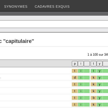
SYNONYMES
CADAVRES EXQUIS
 "capitulaire"
1
à
100
sur
34
t
i
t
y
e
d
i
k
y
t
i
k
y
t
i
k
y
t
i
b
y
t
i
k
y