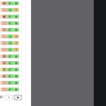
m
ɛː
ʁ
ɛ
l
ʁj
ɛː
ʁ
ɛː
ʁ
t
ɛː
ʁ
ɛ
l
ɛ
l
ɛ
l
b
ɛː
ʁ
n
ɛː
ʁ
lj
ɛː
ʁ
ʁ
ɛː
ʁ
ɛː
ʁ
ɛː
ʁ
97