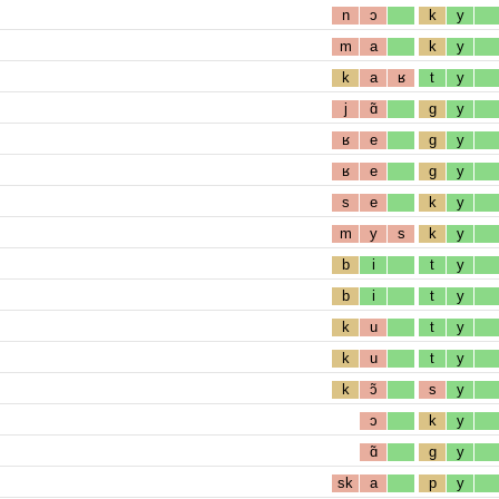
n
ɔ
k
y
m
a
k
y
k
a
ʁ
t
y
j
ɑ̃
g
y
ʁ
e
g
y
ʁ
e
g
y
s
e
k
y
m
y
s
k
y
b
i
t
y
b
i
t
y
k
u
t
y
k
u
t
y
k
ɔ̃
s
y
ɔ
k
y
ɑ̃
g
y
sk
a
p
y