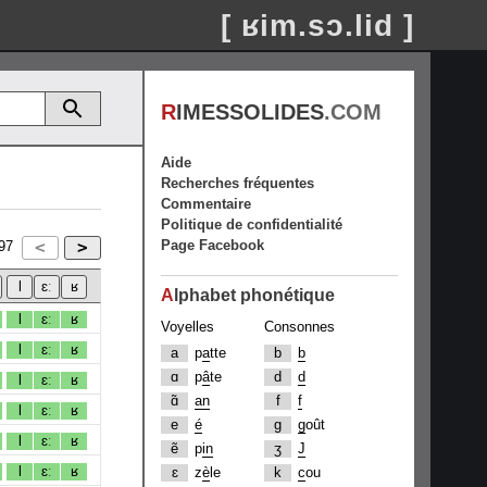
[ ʁim.sɔ.lid ]
R
IMESSOLIDES
.COM
Aide
Recherches fréquentes
Commentaire
Politique de confidentialité
Page Facebook
97
A
lphabet phonétique
l
ɛː
ʁ
Voyelles
Consonnes
l
ɛː
ʁ
a
p
a
tte
b
b
ɑ
p
â
te
d
d
l
ɛː
ʁ
ɑ̃
an
f
f
l
ɛː
ʁ
e
é
g
g
oût
l
ɛː
ʁ
ẽ
p
in
ʒ
J
l
ɛː
ʁ
ɛ
z
è
le
k
c
ou