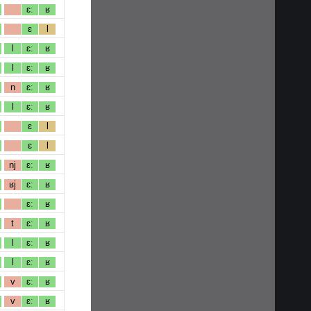
ɛː
ʁ
ɛ
l
l
ɛː
ʁ
l
ɛː
ʁ
n
ɛː
ʁ
l
ɛː
ʁ
ɛ
l
ɛ
l
nj
ɛː
ʁ
ʁj
ɛː
ʁ
ɛː
ʁ
t
ɛː
ʁ
l
ɛː
ʁ
l
ɛː
ʁ
v
ɛː
ʁ
v
ɛː
ʁ