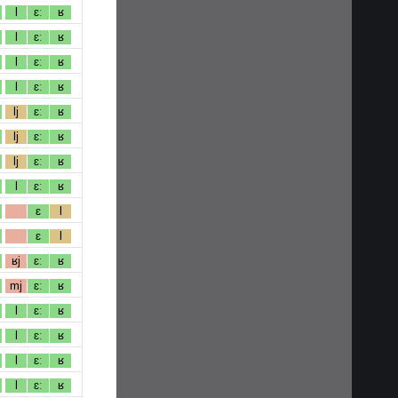
l
ɛː
ʁ
l
ɛː
ʁ
l
ɛː
ʁ
l
ɛː
ʁ
lj
ɛː
ʁ
lj
ɛː
ʁ
lj
ɛː
ʁ
l
ɛː
ʁ
ɛ
l
ɛ
l
ʁj
ɛː
ʁ
mj
ɛː
ʁ
l
ɛː
ʁ
l
ɛː
ʁ
l
ɛː
ʁ
l
ɛː
ʁ