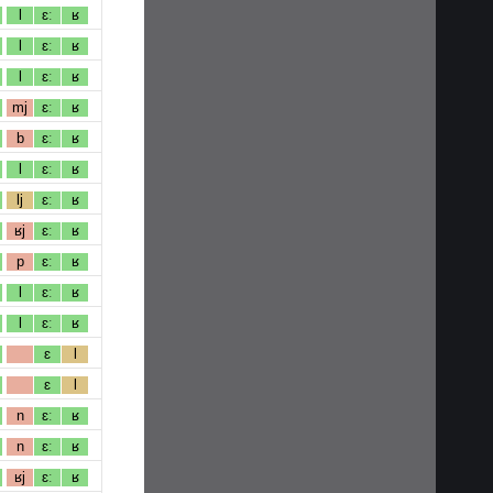
l
ɛː
ʁ
l
ɛː
ʁ
l
ɛː
ʁ
mj
ɛː
ʁ
b
ɛː
ʁ
l
ɛː
ʁ
lj
ɛː
ʁ
ʁj
ɛː
ʁ
p
ɛː
ʁ
l
ɛː
ʁ
l
ɛː
ʁ
ɛ
l
ɛ
l
n
ɛː
ʁ
n
ɛː
ʁ
ʁj
ɛː
ʁ