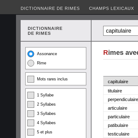
DICTIONNAIRE DE RIMES
CHAMPS LEXICAUX
DICTIONNAIRE
DE RIMES
R
imes avec
Assonance
Rime
Mots rares inclus
capitulaire
titulaire
1 Syllabe
perpendiculair
2 Syllabes
articulaire
3 Syllabes
particulaire
4 Syllabes
patibulaire
5 et plus
testiculaire