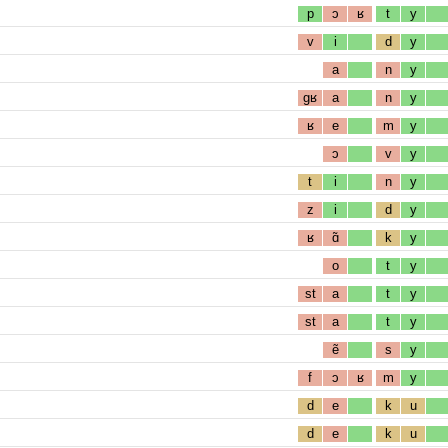
p
ɔ
ʁ
t
y
v
i
d
y
a
n
y
gʁ
a
n
y
ʁ
e
m
y
ɔ
v
y
t
i
n
y
z
i
d
y
ʁ
ɑ̃
k
y
o
t
y
st
a
t
y
st
a
t
y
ẽ
s
y
f
ɔ
ʁ
m
y
d
e
k
u
d
e
k
u