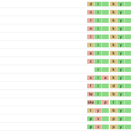
d
i
k
y
n
i
k
y
l
i
k
y
n
i
k
y
l
i
k
y
t
i
k
y
ʁ
i
k
y
z
i
k
y
i
k
y
s
i
ʁ
k
y
f
i
d
y
tʁ
i
b
y
skʁ
i
p
t
y
t
y
b
y
p
ɔ
p
y
p
ɔ
p
y