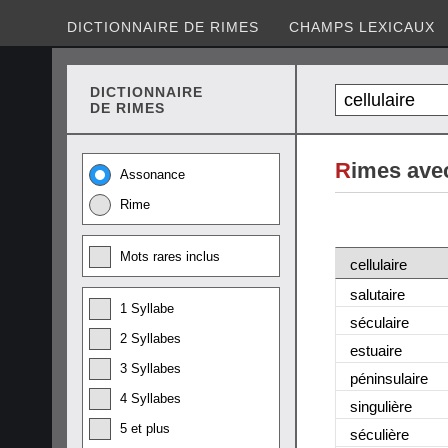
DICTIONNAIRE DE RIMES
CHAMPS LEXICAUX
DICTIONNAIRE
DE RIMES
R
imes avec
Assonance
Rime
Mots rares inclus
cellulaire
salutaire
1 Syllabe
séculaire
2 Syllabes
estuaire
3 Syllabes
péninsulaire
4 Syllabes
singulière
5 et plus
séculière