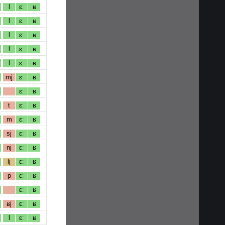
l
ɛː
ʁ
l
ɛː
ʁ
l
ɛː
ʁ
l
ɛː
ʁ
l
ɛː
ʁ
mj
ɛː
ʁ
ɛː
ʁ
t
ɛː
ʁ
m
ɛː
ʁ
sj
ɛː
ʁ
nj
ɛː
ʁ
lj
ɛː
ʁ
p
ɛː
ʁ
ɛː
ʁ
ʁj
ɛː
ʁ
l
ɛː
ʁ