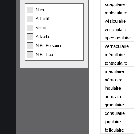
scapulaire
Nom
moléculaire
Adjectif
vésiculaire
Verbe
vocabulaire
Adverbe
spectaculaire
N.Pr. Personne
vernaculaire
médullaire
N.Pr. Lieu
tentaculaire
maculaire
nébulaire
insulaire
annulaire
granulaire
consulaire
jugulaire
folliculaire