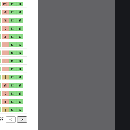
mj
ɛː
ʁ
ʁj
ɛː
ʁ
nj
ɛː
ʁ
t
ɛː
ʁ
z
ɛː
ʁ
ɛː
ʁ
ɛː
ʁ
tj
ɛː
ʁ
ɛː
ʁ
j
ɛː
ʁ
ʁj
ɛː
ʁ
t
ɛː
ʁ
ʁ
ɛː
ʁ
j
ɛː
ʁ
97