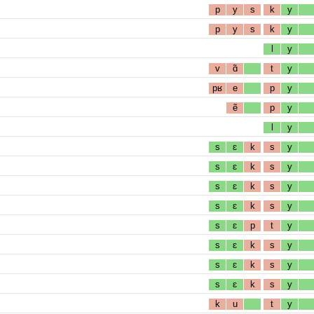
p
y
s
k
y
p
y
s
k
y
l
y
v
ɑ̃
t
y
pʁ
e
p
y
ẽ
p
y
l
y
s
ɛ
k
s
y
s
ɛ
k
s
y
s
ɛ
k
s
y
s
ɛ
k
s
y
s
ɛ
p
t
y
s
ɛ
k
s
y
s
ɛ
k
s
y
s
ɛ
k
s
y
k
u
t
y