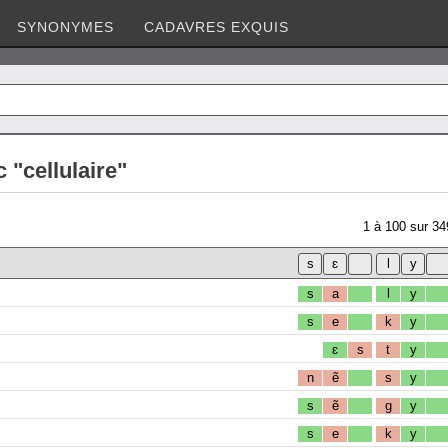
SYNONYMES
CADAVRES EXQUIS
 "cellulaire"
1
à
100
sur
34
s
a
l
y
s
e
k
y
ɛ
s
t
y
n
ẽ
s
y
s
ẽ
g
y
s
e
k
y