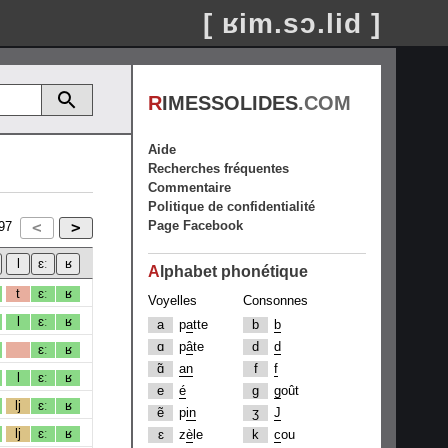
[ ʁim.sɔ.lid ]
R
IMESSOLIDES
.COM
Aide
Recherches fréquentes
Commentaire
Politique de confidentialité
Page Facebook
97
A
lphabet phonétique
t
ɛː
ʁ
Voyelles
Consonnes
l
ɛː
ʁ
a
p
a
tte
b
b
ɑ
p
â
te
d
d
ɛː
ʁ
ɑ̃
an
f
f
l
ɛː
ʁ
e
é
g
g
oût
lj
ɛː
ʁ
ẽ
p
in
ʒ
J
lj
ɛː
ʁ
ɛ
z
è
le
k
c
ou