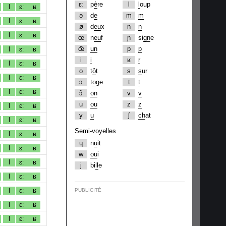
ɛː
p
è
re
l
l
oup
l
ɛː
ʁ
ə
d
e
m
m
l
ɛː
ʁ
ø
d
eu
x
n
n
l
ɛː
ʁ
œ
n
eu
f
ɲ
si
gn
e
œ̃
un
p
p
l
ɛː
ʁ
i
i
ʁ
r
l
ɛː
ʁ
o
t
ô
t
s
s
ur
l
ɛː
ʁ
ɔ
t
o
ge
t
t
l
ɛː
ʁ
ɔ̃
on
v
v
u
ou
z
z
l
ɛː
ʁ
y
u
ʃ
ch
at
l
ɛː
ʁ
Semi-voyelles
l
ɛː
ʁ
ɥ
n
u
it
l
ɛː
ʁ
w
ou
i
l
ɛː
ʁ
j
bi
ll
e
l
ɛː
ʁ
l
ɛː
ʁ
PUBLICITÉ
l
ɛː
ʁ
l
ɛː
ʁ