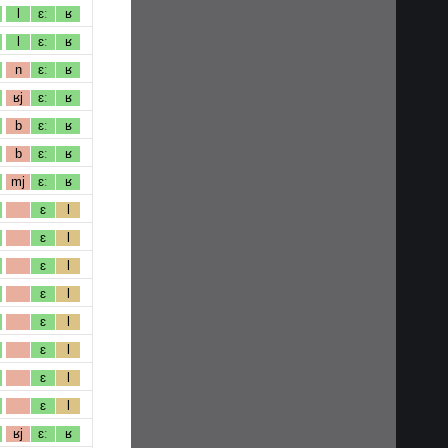
l
ɛː
ʁ
l
ɛː
ʁ
n
ɛː
ʁ
ʁj
ɛː
ʁ
b
ɛː
ʁ
b
ɛː
ʁ
mj
ɛː
ʁ
ɛ
l
ɛ
l
ɛ
l
ɛ
l
ɛ
l
ɛ
l
ɛ
l
ɛ
l
ʁj
ɛː
ʁ