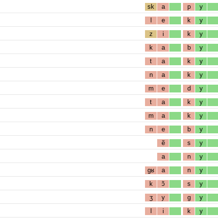
sk
a
p
y
l
e
k
y
z
i
k
y
k
a
b
y
t
a
k
y
n
a
k
y
m
e
d
y
t
a
k
y
m
a
k
y
n
e
b
y
ẽ
s
y
a
n
y
gʁ
a
n
y
k
ɔ̃
s
y
ʒ
y
g
y
l
i
k
y