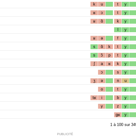
k
u
t
y
ʁ
ɔ
t
y
ʁ
ɑ̃
k
y
l
y
ʁ
ə
f
y
s
ɑ̃
k
t
y
s
ɔ̃
p
t
y
ʃ
a
ʁ
k
y
ɔ
s
y
ʒ
ə
n
u
o
t
y
tʁ
i
b
y
y
z
y
gʁ
y
1
à
100
sur
34
PUBLICITÉ