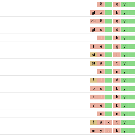
ɑ̃
g
y
gl
ɔ
b
y
dʁ
ɑ̃
g
y
gl
ɑ̃
d
y
i
k
y
l
e
g
y
st
a
t
y
st
a
t
y
e
n
y
f
i
d
y
p
e
k
y
t
i
k
y
ʁ
e
k
y
a
n
y
f
a
k
t
y
m
y
s
k
y