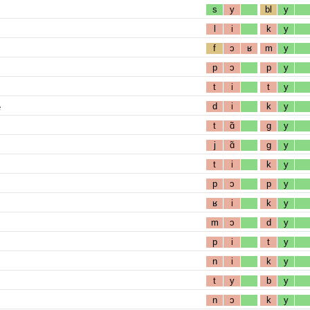
s
y
bl
y
l
i
k
y
f
ɔ
ʁ
m
y
p
ɔ
p
y
t
i
t
y
e
d
i
k
y
t
ɑ̃
g
y
j
ɑ̃
g
y
t
i
k
y
p
ɔ
p
y
ʁ
i
k
y
m
ɔ
d
y
p
i
t
y
n
i
k
y
t
y
b
y
n
ɔ
k
y