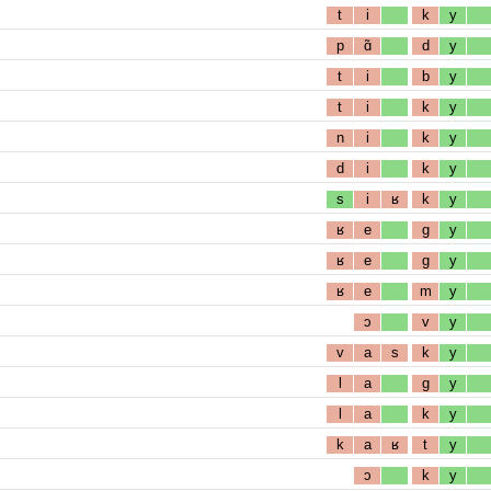
t
i
k
y
p
ɑ̃
d
y
t
i
b
y
t
i
k
y
n
i
k
y
d
i
k
y
s
i
ʁ
k
y
ʁ
e
g
y
ʁ
e
g
y
ʁ
e
m
y
ɔ
v
y
v
a
s
k
y
l
a
g
y
l
a
k
y
k
a
ʁ
t
y
ɔ
k
y