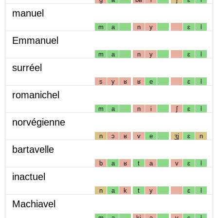
manuel
m
a
n
y
ɛ
l
Emmanuel
m
a
n
y
ɛ
l
surréel
s
y
ʁ
ʁ
e
ɛ
l
romanichel
m
a
n
i
ʃ
ɛ
l
norvégienne
n
ɔ
ʁ
v
e
ʒj
ɛ
n
bartavelle
b
a
ʁ
t
a
v
ɛ
l
inactuel
n
a
k
t
y
ɛ
l
Machiavel
m
a
kj
a
v
ɛ
l