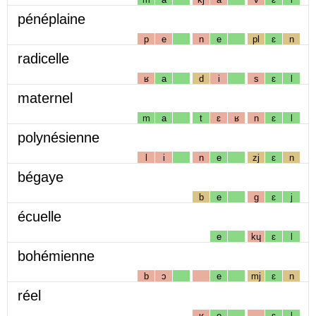
pénéplaine
p
e
n
e
pl
ɛ
n
radicelle
ʁ
a
d
i
s
ɛ
l
maternel
m
a
t
ɛ
ʁ
n
ɛ
l
polynésienne
l
i
n
e
zj
ɛ
n
bégaye
b
e
g
ɛ
j
écuelle
e
kɥ
ɛ
l
bohémienne
b
ɔ
e
mj
ɛ
n
réel
ʁ
e
ɛ
l