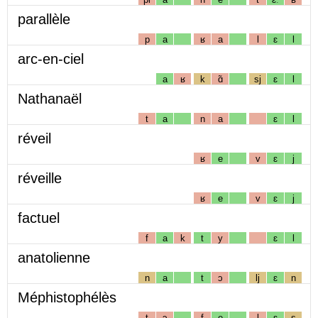
parallèle
p
a
ʁ
a
l
ɛ
l
arc-en-ciel
a
ʁ
k
ɑ̃
sj
ɛ
l
Nathanaël
t
a
n
a
ɛ
l
réveil
ʁ
e
v
ɛ
j
réveille
ʁ
e
v
ɛ
j
factuel
f
a
k
t
y
ɛ
l
anatolienne
n
a
t
ɔ
lj
ɛ
n
Méphistophélès
t
ɔ
f
e
l
ɛ
s