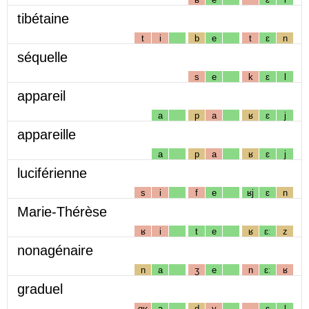
tibétaine
t
i
b
e
t
ɛ
n
séquelle
s
e
k
ɛ
l
appareil
a
p
a
ʁ
ɛ
j
appareille
a
p
a
ʁ
ɛ
j
luciférienne
s
i
f
e
ʁj
ɛ
n
Marie-Thérèse
ʁ
i
t
e
ʁ
ɛː
z
nonagénaire
n
a
ʒ
e
n
ɛː
ʁ
graduel
gʁ
a
d
y
ɛ
l