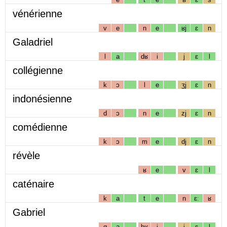
vénérienne
v
e
n
e
ʁj
ɛ
n
Galadriel
l
a
dʁ
i
j
ɛ
l
collégienne
k
ɔ
l
e
ʒj
ɛ
n
indonésienne
d
ɔ
n
e
zj
ɛ
n
comédienne
k
ɔ
m
e
dj
ɛ
n
révèle
ʁ
e
v
ɛ
l
caténaire
k
a
t
e
n
ɛː
ʁ
Gabriel
g
a
bʁ
i
j
ɛ
l