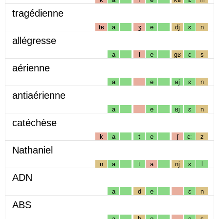
tragédienne
tʁ
a
ʒ
e
dj
ɛ
n
allégresse
a
l
e
gʁ
ɛ
s
aérienne
a
e
ʁj
ɛ
n
antiaérienne
a
e
ʁj
ɛ
n
catéchèse
k
a
t
e
ʃ
ɛː
z
Nathaniel
n
a
t
a
nj
ɛ
l
ADN
a
d
e
ɛ
n
ABS
a
b
e
ɛ
s