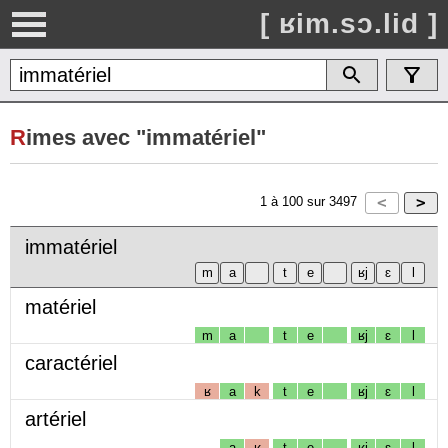
[ ʁim.sɔ.lid ]
R
imes avec "immatériel"
1
à
100
sur
3497
immatériel
matériel
m
a
t
e
ʁj
ɛ
l
caractériel
ʁ
a
k
t
e
ʁj
ɛ
l
artériel
a
ʁ
t
e
ʁj
ɛ
l