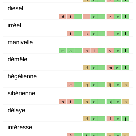
diesel
d
i
e
z
ɛ
l
irréel
i
ʁ
e
ɛ
l
manivelle
m
a
n
i
v
ɛ
l
démêle
d
e
m
ɛː
l
hégélienne
e
g
e
lj
ɛ
n
sibérienne
s
i
b
e
ʁj
ɛ
n
délaye
d
e
l
ɛ
j
intéresse
ẽ
t
e
ʁ
ɛ
s