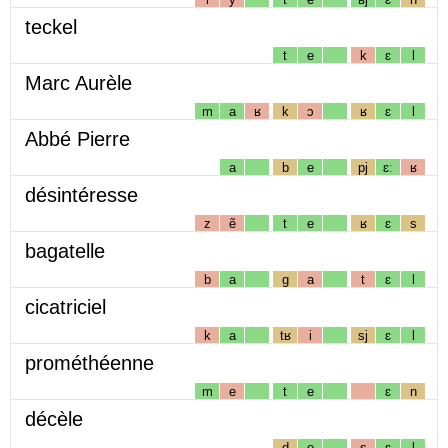
teckel
t
e
k
ɛ
l
Marc Aurèle
m
a
ʁ
k
ɔ
ʁ
ɛ
l
Abbé Pierre
a
b
e
pj
ɛː
ʁ
désintéresse
z
ẽ
t
e
ʁ
ɛ
s
bagatelle
b
a
g
a
t
ɛ
l
cicatriciel
k
a
tʁ
i
sj
ɛ
l
prométhéenne
m
e
t
e
ɛ
n
décèle
d
e
s
ɛ
l