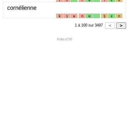
cornélienne
k
ɔ
ʁ
n
e
lj
ɛ
n
1
à
100
sur
3497
PUBLICITÉ