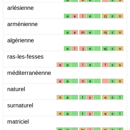
arlésienne
a
ʁ
l
e
zj
ɛ
n
arménienne
a
ʁ
m
e
nj
ɛ
n
algérienne
a
l
ʒ
e
ʁj
ɛ
n
ras-les-fesses
ʁ
a
l
e
f
ɛ
s
méditerranéenne
ʁ
a
n
e
ɛ
n
naturel
n
a
t
y
ʁ
ɛ
l
surnaturel
n
a
t
y
ʁ
ɛ
l
matriciel
m
a
tʁ
i
sj
ɛ
l