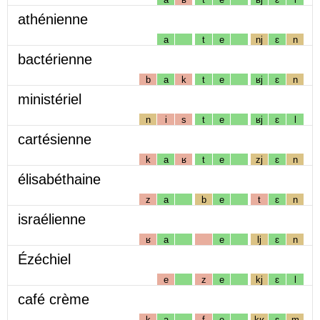
athénienne
a
t
e
nj
ɛ
n
bactérienne
b
a
k
t
e
ʁj
ɛ
n
ministériel
n
i
s
t
e
ʁj
ɛ
l
cartésienne
k
a
ʁ
t
e
zj
ɛ
n
élisabéthaine
z
a
b
e
t
ɛ
n
israélienne
ʁ
a
e
lj
ɛ
n
Ézéchiel
e
z
e
kj
ɛ
l
café crème
k
a
f
e
kʁ
ɛ
m