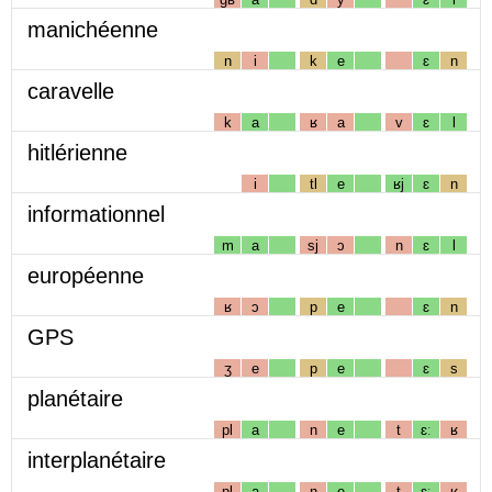
manichéenne
n
i
k
e
ɛ
n
caravelle
k
a
ʁ
a
v
ɛ
l
hitlérienne
i
tl
e
ʁj
ɛ
n
informationnel
m
a
sj
ɔ
n
ɛ
l
européenne
ʁ
ɔ
p
e
ɛ
n
GPS
ʒ
e
p
e
ɛ
s
planétaire
pl
a
n
e
t
ɛː
ʁ
interplanétaire
pl
a
n
e
t
ɛː
ʁ