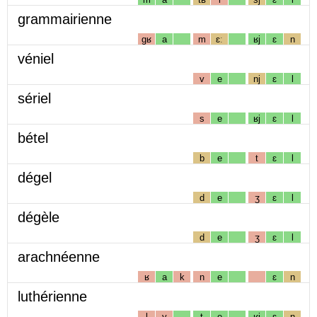
grammairienne
gʁ
a
m
ɛː
ʁj
ɛ
n
véniel
v
e
nj
ɛ
l
sériel
s
e
ʁj
ɛ
l
bétel
b
e
t
ɛ
l
dégel
d
e
ʒ
ɛ
l
dégèle
d
e
ʒ
ɛ
l
arachnéenne
ʁ
a
k
n
e
ɛ
n
luthérienne
l
y
t
e
ʁj
ɛ
n