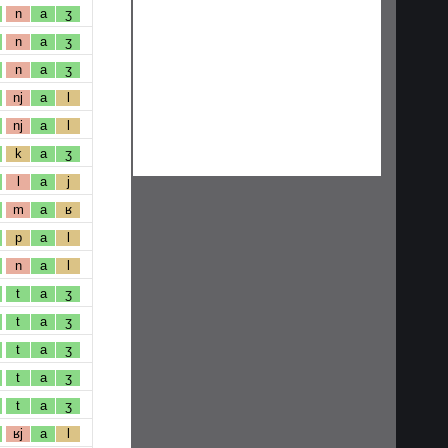
n
a
ʒ
n
a
ʒ
n
a
ʒ
nj
a
l
nj
a
l
k
a
ʒ
l
a
j
m
a
ʁ
p
a
l
n
a
l
t
a
ʒ
t
a
ʒ
t
a
ʒ
t
a
ʒ
t
a
ʒ
ʁj
a
l