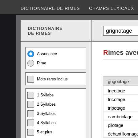
DICTIONNAIRE DE RIMES
CHAMPS LEXICAUX
DICTIONNAIRE
DE RIMES
R
imes ave
Assonance
Rime
Mots rares inclus
grignotage
tricotage
1 Syllabe
fricotage
2 Syllabes
tripotage
3 Syllabes
cambriolage
4 Syllabes
pilotage
5 et plus
échantillonnag