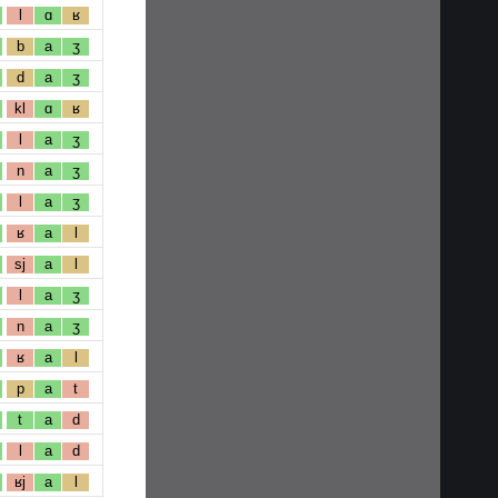
l
ɑ
ʁ
b
a
ʒ
d
a
ʒ
kl
ɑ
ʁ
l
a
ʒ
n
a
ʒ
l
a
ʒ
ʁ
a
l
sj
a
l
l
a
ʒ
n
a
ʒ
ʁ
a
l
p
a
t
t
a
d
l
a
d
ʁj
a
l