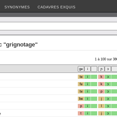
SYNONYMES
CADAVRES EXQUIS
c "grignotage"
1
à
100
sur
38
tʁ
i
k
ɔ
fʁ
i
k
ɔ
tʁ
i
p
ɔ
bʁ
i
j
ɔ
p
i
l
ɔ
e
t
i
j
ɔ