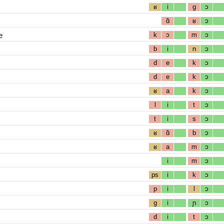
ʁ
i
g
ɔ
ɑ̃
ʁ
ɔ
e
k
ɔ
m
ɔ
b
i
n
ɔ
d
e
k
ɔ
d
e
k
ɔ
ʁ
a
k
ɔ
l
i
t
ɔ
t
i
s
ɔ
ʁ
ɑ̃
b
ɔ
ʁ
a
m
ɔ
i
m
ɔ
ps
i
k
ɔ
p
i
l
ɔ
g
i
ɲ
ɔ
d
i
t
ɔ