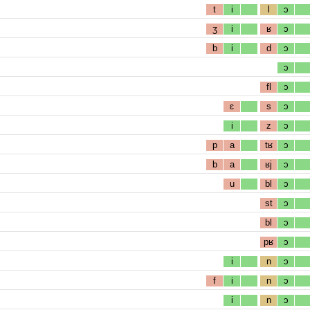
t
i
l
ɔ
ʒ
i
ʁ
ɔ
b
i
d
ɔ
ɔ
fl
ɔ
ɛ
s
ɔ
i
z
ɔ
p
a
tʁ
ɔ
b
a
ʁj
ɔ
u
bl
ɔ
st
ɔ
bl
ɔ
pʁ
ɔ
i
n
ɔ
f
i
n
ɔ
i
n
ɔ