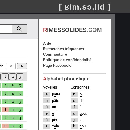
[ ʁim.sɔ.lid ]
R
IMESSOLIDES
.COM
Aide
Recherches fréquentes
Commentaire
Politique de confidentialité
Page Facebook
65
A
lphabet phonétique
t
a
ʒ
Voyelles
Consonnes
t
a
ʒ
a
p
a
tte
b
b
ɑ
p
â
te
d
d
t
a
ʒ
ɑ̃
an
f
f
l
a
ʒ
e
é
g
g
oût
t
a
ʒ
ẽ
p
in
ʒ
J
n
a
ʒ
ɛ
z
è
le
k
c
ou