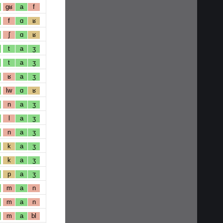
gʁ
a
f
f
ɑ
ʁ
ʃ
ɑ
ʁ
t
a
ʒ
t
a
ʒ
ʁ
a
ʒ
lw
ɑ
ʁ
n
a
ʒ
l
a
ʒ
n
a
ʒ
k
a
ʒ
k
a
ʒ
p
a
ʒ
m
a
n
m
a
n
m
a
bl