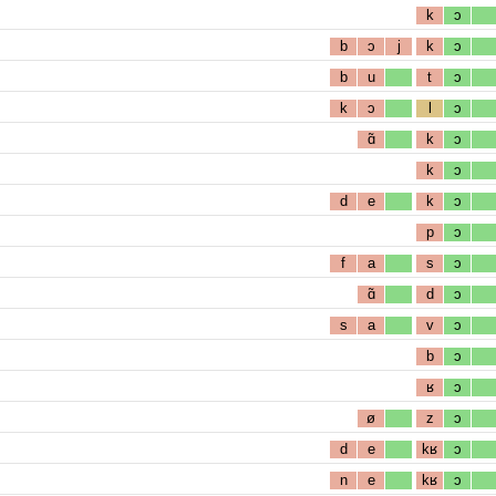
k
ɔ
b
ɔ
j
k
ɔ
b
u
t
ɔ
k
ɔ
l
ɔ
ɑ̃
k
ɔ
k
ɔ
d
e
k
ɔ
p
ɔ
f
a
s
ɔ
ɑ̃
d
ɔ
s
a
v
ɔ
b
ɔ
ʁ
ɔ
ø
z
ɔ
d
e
kʁ
ɔ
n
e
kʁ
ɔ