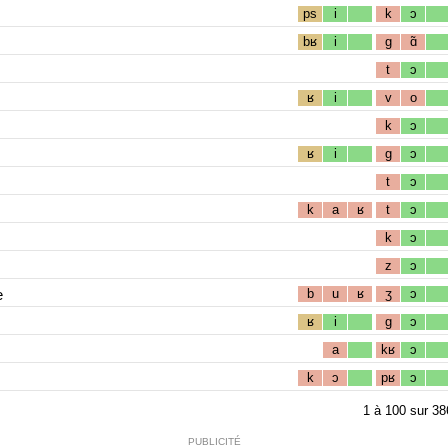
ps
i
k
ɔ
bʁ
i
g
ɑ̃
t
ɔ
ʁ
i
v
o
k
ɔ
ʁ
i
g
ɔ
t
ɔ
k
a
ʁ
t
ɔ
k
ɔ
z
ɔ
e
b
u
ʁ
ʒ
ɔ
ʁ
i
g
ɔ
a
kʁ
ɔ
k
ɔ
pʁ
ɔ
1
à
100
sur
38
PUBLICITÉ