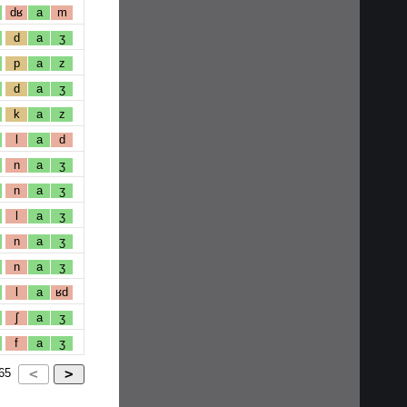
dʁ
a
m
d
a
ʒ
p
a
z
d
a
ʒ
k
a
z
l
a
d
n
a
ʒ
n
a
ʒ
l
a
ʒ
n
a
ʒ
n
a
ʒ
l
a
ʁd
ʃ
a
ʒ
f
a
ʒ
65