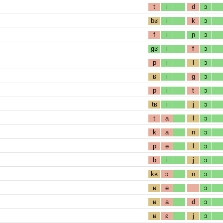
t
i
d
ɔ
bʁ
i
k
ɔ
f
i
ɲ
ɔ
gʁ
i
f
ɔ
p
i
l
ɔ
ʁ
i
g
ɔ
p
i
t
ɔ
tʁ
i
j
ɔ
t
a
l
ɔ
k
a
n
ɔ
p
ə
l
ɔ
b
i
j
ɔ
kʁ
ɔ
n
ɔ
ʁ
e
ɔ
ʁ
a
d
ɔ
ʁ
ɛ
j
ɔ