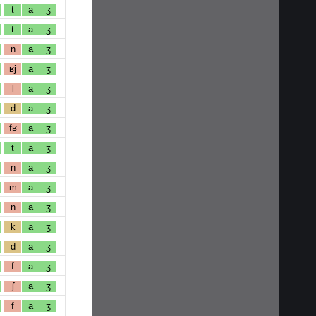
t
a
ʒ
t
a
ʒ
n
a
ʒ
ʁj
a
ʒ
l
a
ʒ
d
a
ʒ
fʁ
a
ʒ
t
a
ʒ
n
a
ʒ
m
a
ʒ
n
a
ʒ
k
a
ʒ
d
a
ʒ
f
a
ʒ
ʃ
a
ʒ
f
a
ʒ