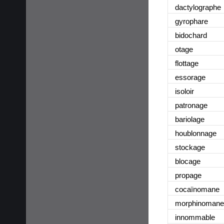
dactylographe
gyrophare
bidochard
otage
flottage
essorage
isoloir
patronage
bariolage
houblonnage
stockage
blocage
propage
cocaïnomane
morphinomane
innommable