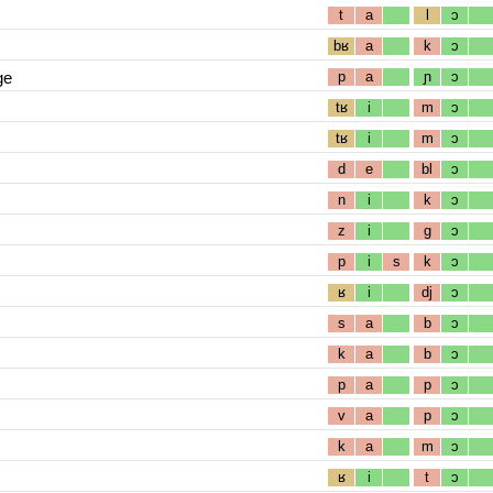
t
a
l
ɔ
bʁ
a
k
ɔ
ge
p
a
ɲ
ɔ
tʁ
i
m
ɔ
tʁ
i
m
ɔ
d
e
bl
ɔ
n
i
k
ɔ
z
i
g
ɔ
p
i
s
k
ɔ
ʁ
i
dj
ɔ
s
a
b
ɔ
k
a
b
ɔ
p
a
p
ɔ
v
a
p
ɔ
k
a
m
ɔ
ʁ
i
t
ɔ