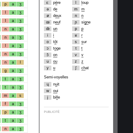
ɛː
p
è
re
l
l
oup
p
a
ʒ
ə
d
e
m
m
l
a
ʒ
ø
d
eu
x
n
n
l
a
ʒ
œ
n
eu
f
ɲ
si
gn
e
œ̃
un
p
p
n
a
ʒ
i
i
ʁ
r
n
a
ʒ
o
t
ô
t
s
s
ur
l
a
ʒ
ɔ
t
o
ge
t
t
n
a
ʒ
ɔ̃
on
v
v
u
ou
z
z
n
a
l
y
u
ʃ
ch
at
g
a
ʒ
Semi-voyelles
t
a
ʒ
ɥ
n
u
it
t
a
ʒ
w
ou
i
m
a
s
j
bi
ll
e
f
a
ʒ
p
a
ʒ
PUBLICITÉ
t
a
ʒ
n
a
ʒ