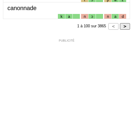
canonnade
k
a
n
ɔ
n
a
d
1
à
100
sur
3865
PUBLICITÉ