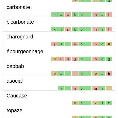
carbonate
k
a
ʁ
b
ɔ
n
a
t
bicarbonate
k
a
ʁ
b
ɔ
n
a
t
charognard
ʃ
a
ʁ
ɔ
ɲ
ɑ
ʁ
ébourgeonnage
b
u
ʁ
ʒ
ɔ
n
a
ʒ
baobab
b
a
ɔ
b
a
b
asocial
a
s
ɔ
sj
a
l
Caucase
k
ɔ
k
a
z
topaze
t
ɔ
p
a
z