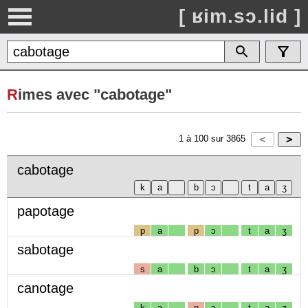
[ ʁim.sɔ.lid ]
R
imes avec "cabotage"
1
à
100
sur
3865
cabotage
papotage
p
a
p
ɔ
t
a
ʒ
sabotage
s
a
b
ɔ
t
a
ʒ
canotage
k
a
n
ɔ
t
a
ʒ