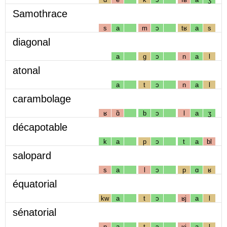
Samothrace
s
a
m
ɔ
tʁ
a
s
diagonal
a
g
ɔ
n
a
l
atonal
a
t
ɔ
n
a
l
carambolage
ʁ
ɑ̃
b
ɔ
l
a
ʒ
décapotable
k
a
p
ɔ
t
a
bl
salopard
s
a
l
ɔ
p
ɑ
ʁ
équatorial
kw
a
t
ɔ
ʁj
a
l
sénatorial
n
a
t
ɔ
ʁj
a
l