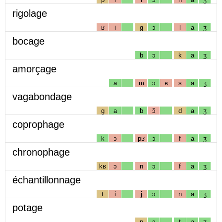
rigolage
ʁ
i
g
ɔ
l
a
ʒ
bocage
b
ɔ
k
a
ʒ
amorçage
a
m
ɔ
ʁ
s
a
ʒ
vagabondage
g
a
b
ɔ̃
d
a
ʒ
coprophage
k
ɔ
pʁ
ɔ
f
a
ʒ
chronophage
kʁ
ɔ
n
ɔ
f
a
ʒ
échantillonnage
t
i
j
ɔ
n
a
ʒ
potage
p
ɔ
t
a
ʒ