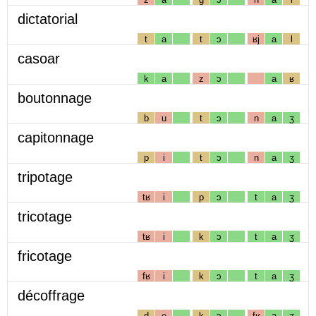
dictatorial
t
a
t
ɔ
ʁj
a
l
casoar
k
a
z
ɔ
a
ʁ
boutonnage
b
u
t
ɔ
n
a
ʒ
capitonnage
p
i
t
ɔ
n
a
ʒ
tripotage
tʁ
i
p
ɔ
t
a
ʒ
tricotage
tʁ
i
k
ɔ
t
a
ʒ
fricotage
fʁ
i
k
ɔ
t
a
ʒ
décoffrage
d
e
k
ɔ
fʁ
a
ʒ