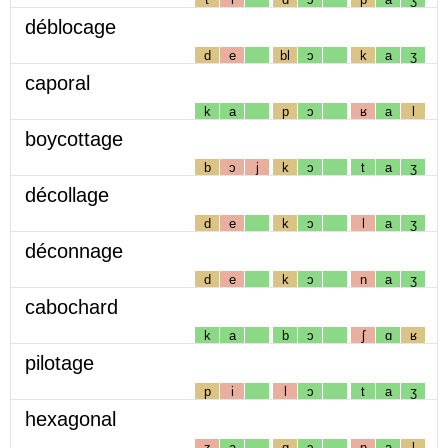
déblocage
d
e
bl
ɔ
k
a
ʒ
caporal
k
a
p
ɔ
ʁ
a
l
boycottage
b
ɔ
j
k
ɔ
t
a
ʒ
décollage
d
e
k
ɔ
l
a
ʒ
déconnage
d
e
k
ɔ
n
a
ʒ
cabochard
k
a
b
ɔ
ʃ
ɑ
ʁ
pilotage
p
i
l
ɔ
t
a
ʒ
hexagonal
z
a
g
ɔ
n
a
l