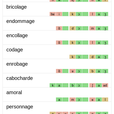
bricolage
bʁ
i
k
ɔ
l
a
ʒ
endommage
ɑ̃
d
ɔ
m
a
ʒ
encollage
ɑ̃
k
ɔ
l
a
ʒ
codage
k
ɔ
d
a
ʒ
enrobage
ɑ̃
ʁ
ɔ
b
a
ʒ
cabocharde
k
a
b
ɔ
ʃ
a
ʁd
amoral
a
m
ɔ
ʁ
a
l
personnage
p
ɛ
ʁ
s
ɔ
n
a
ʒ