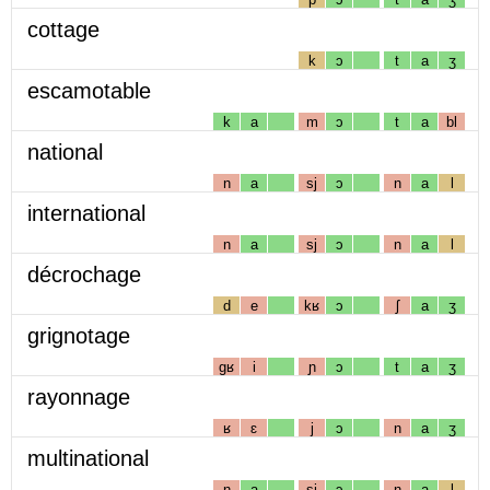
cottage
k
ɔ
t
a
ʒ
escamotable
k
a
m
ɔ
t
a
bl
national
n
a
sj
ɔ
n
a
l
international
n
a
sj
ɔ
n
a
l
décrochage
d
e
kʁ
ɔ
ʃ
a
ʒ
grignotage
gʁ
i
ɲ
ɔ
t
a
ʒ
rayonnage
ʁ
ɛ
j
ɔ
n
a
ʒ
multinational
n
a
sj
ɔ
n
a
l