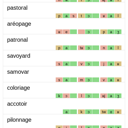
pastoral
p
a
s
t
ɔ
ʁ
a
l
aréopage
ʁ
e
ɔ
p
a
ʒ
patronal
p
a
tʁ
ɔ
n
a
l
savoyard
s
a
v
ɔ
j
a
ʁ
samovar
s
a
m
ɔ
v
a
ʁ
coloriage
k
ɔ
l
ɔ
ʁj
a
ʒ
accotoir
a
k
ɔ
tw
ɑ
ʁ
pilonnage
p
i
l
ɔ
n
a
ʒ