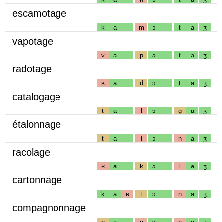
escamotage
k
a
m
ɔ
t
a
ʒ
vapotage
v
a
p
ɔ
t
a
ʒ
radotage
ʁ
a
d
ɔ
t
a
ʒ
catalogage
t
a
l
ɔ
g
a
ʒ
étalonnage
t
a
l
ɔ
n
a
ʒ
racolage
ʁ
a
k
ɔ
l
a
ʒ
cartonnage
k
a
ʁ
t
ɔ
n
a
ʒ
compagnonnage
p
a
ɲ
ɔ
n
a
ʒ