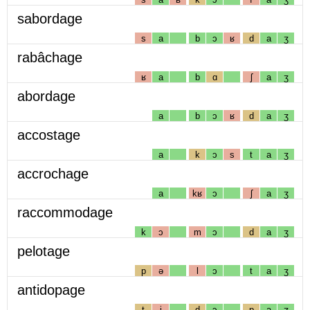
sabordage
s
a
b
ɔ
ʁ
d
a
ʒ
rabâchage
ʁ
a
b
ɑ
ʃ
a
ʒ
abordage
a
b
ɔ
ʁ
d
a
ʒ
accostage
a
k
ɔ
s
t
a
ʒ
accrochage
a
kʁ
ɔ
ʃ
a
ʒ
raccommodage
k
ɔ
m
ɔ
d
a
ʒ
pelotage
p
ə
l
ɔ
t
a
ʒ
antidopage
t
i
d
ɔ
p
a
ʒ