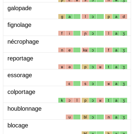
galopade
g
a
l
ɔ
p
a
d
fignolage
f
i
ɲ
ɔ
l
a
ʒ
nécrophage
n
e
kʁ
ɔ
f
a
ʒ
reportage
ʁ
ə
p
ɔ
ʁ
t
a
ʒ
essorage
ɛ
s
ɔ
ʁ
a
ʒ
colportage
k
ɔ
l
p
ɔ
ʁ
t
a
ʒ
houblonnage
u
bl
ɔ
n
a
ʒ
blocage
bl
ɔ
k
a
ʒ