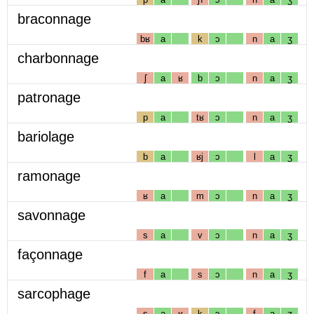
braconnage
bʁ
a
k
ɔ
n
a
ʒ
charbonnage
ʃ
a
ʁ
b
ɔ
n
a
ʒ
patronage
p
a
tʁ
ɔ
n
a
ʒ
bariolage
b
a
ʁj
ɔ
l
a
ʒ
ramonage
ʁ
a
m
ɔ
n
a
ʒ
savonnage
s
a
v
ɔ
n
a
ʒ
façonnage
f
a
s
ɔ
n
a
ʒ
sarcophage
s
a
ʁ
k
ɔ
f
a
ʒ