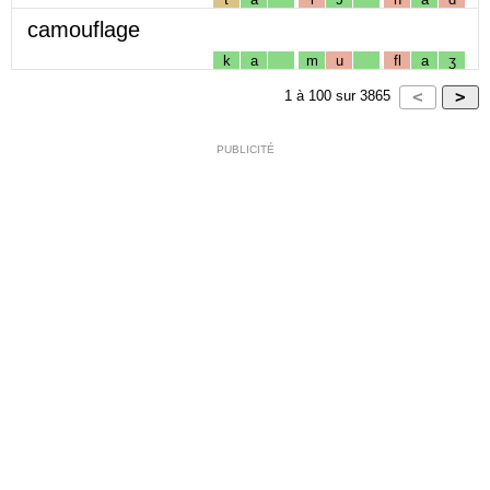
camouflage
k
a
m
u
fl
a
ʒ
1
à
100
sur
3865
PUBLICITÉ