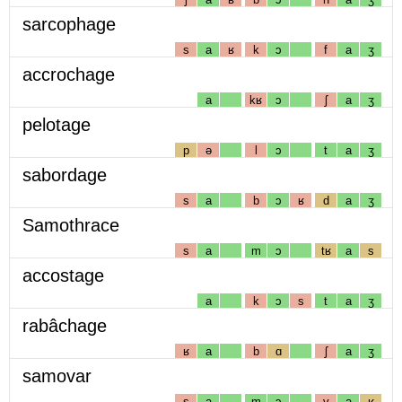
sarcophage
s
a
ʁ
k
ɔ
f
a
ʒ
accrochage
a
kʁ
ɔ
ʃ
a
ʒ
pelotage
p
ə
l
ɔ
t
a
ʒ
sabordage
s
a
b
ɔ
ʁ
d
a
ʒ
Samothrace
s
a
m
ɔ
tʁ
a
s
accostage
a
k
ɔ
s
t
a
ʒ
rabâchage
ʁ
a
b
ɑ
ʃ
a
ʒ
samovar
s
a
m
ɔ
v
a
ʁ