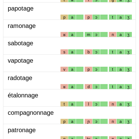
papotage
p
a
p
ɔ
t
a
ʒ
ramonage
ʁ
a
m
ɔ
n
a
ʒ
sabotage
s
a
b
ɔ
t
a
ʒ
vapotage
v
a
p
ɔ
t
a
ʒ
radotage
ʁ
a
d
ɔ
t
a
ʒ
étalonnage
t
a
l
ɔ
n
a
ʒ
compagnonnage
p
a
ɲ
ɔ
n
a
ʒ
patronage
p
a
tʁ
ɔ
n
a
ʒ