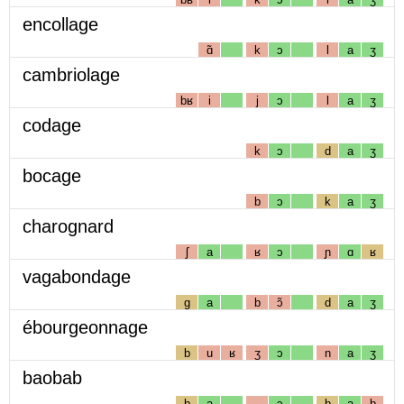
encollage
ɑ̃
k
ɔ
l
a
ʒ
cambriolage
bʁ
i
j
ɔ
l
a
ʒ
codage
k
ɔ
d
a
ʒ
bocage
b
ɔ
k
a
ʒ
charognard
ʃ
a
ʁ
ɔ
ɲ
ɑ
ʁ
vagabondage
g
a
b
ɔ̃
d
a
ʒ
ébourgeonnage
b
u
ʁ
ʒ
ɔ
n
a
ʒ
baobab
b
a
ɔ
b
a
b