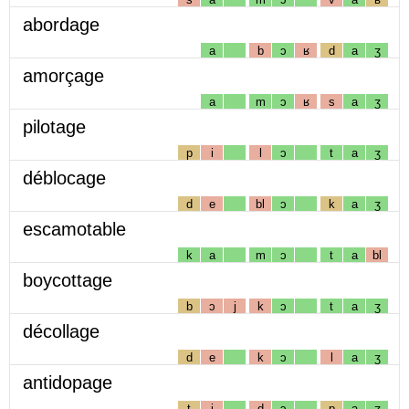
abordage
a
b
ɔ
ʁ
d
a
ʒ
amorçage
a
m
ɔ
ʁ
s
a
ʒ
pilotage
p
i
l
ɔ
t
a
ʒ
déblocage
d
e
bl
ɔ
k
a
ʒ
escamotable
k
a
m
ɔ
t
a
bl
boycottage
b
ɔ
j
k
ɔ
t
a
ʒ
décollage
d
e
k
ɔ
l
a
ʒ
antidopage
t
i
d
ɔ
p
a
ʒ