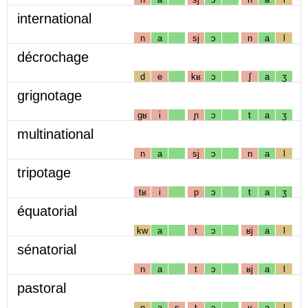
international
n
a
sj
ɔ
n
a
l
décrochage
d
e
kʁ
ɔ
ʃ
a
ʒ
grignotage
gʁ
i
ɲ
ɔ
t
a
ʒ
multinational
n
a
sj
ɔ
n
a
l
tripotage
tʁ
i
p
ɔ
t
a
ʒ
équatorial
kw
a
t
ɔ
ʁj
a
l
sénatorial
n
a
t
ɔ
ʁj
a
l
pastoral
p
a
s
t
ɔ
ʁ
a
l