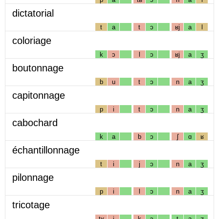
dictatorial
t
a
t
ɔ
ʁj
a
l
coloriage
k
ɔ
l
ɔ
ʁj
a
ʒ
boutonnage
b
u
t
ɔ
n
a
ʒ
capitonnage
p
i
t
ɔ
n
a
ʒ
cabochard
k
a
b
ɔ
ʃ
ɑ
ʁ
échantillonnage
t
i
j
ɔ
n
a
ʒ
pilonnage
p
i
l
ɔ
n
a
ʒ
tricotage
tʁ
i
k
ɔ
t
a
ʒ