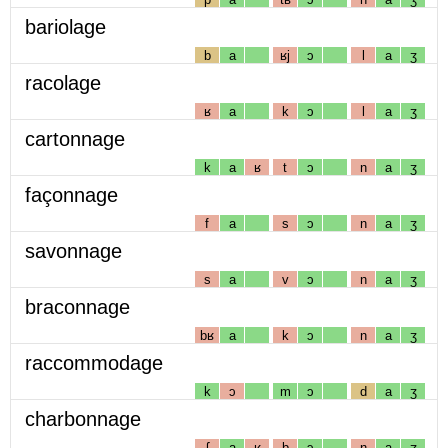
bariolage
b
a
ʁj
ɔ
l
a
ʒ
racolage
ʁ
a
k
ɔ
l
a
ʒ
cartonnage
k
a
ʁ
t
ɔ
n
a
ʒ
façonnage
f
a
s
ɔ
n
a
ʒ
savonnage
s
a
v
ɔ
n
a
ʒ
braconnage
bʁ
a
k
ɔ
n
a
ʒ
raccommodage
k
ɔ
m
ɔ
d
a
ʒ
charbonnage
ʃ
a
ʁ
b
ɔ
n
a
ʒ