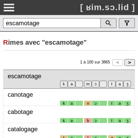
[ ʁim.sɔ.lid ]
R
imes avec "escamotage"
1
à
100
sur
3865
escamotage
canotage
k
a
n
ɔ
t
a
ʒ
cabotage
k
a
b
ɔ
t
a
ʒ
catalogage
t
a
l
ɔ
g
a
ʒ