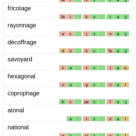
fricotage
fʁ
i
k
ɔ
t
a
ʒ
rayonnage
ʁ
ɛ
j
ɔ
n
a
ʒ
décoffrage
d
e
k
ɔ
fʁ
a
ʒ
savoyard
s
a
v
ɔ
j
a
ʁ
hexagonal
z
a
g
ɔ
n
a
l
coprophage
k
ɔ
pʁ
ɔ
f
a
ʒ
atonal
a
t
ɔ
n
a
l
national
n
a
sj
ɔ
n
a
l