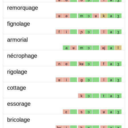
remorquage
ʁ
ə
m
ɔ
ʁ
k
a
ʒ
fignolage
f
i
ɲ
ɔ
l
a
ʒ
armorial
a
ʁ
m
ɔ
ʁj
a
l
nécrophage
n
e
kʁ
ɔ
f
a
ʒ
rigolage
ʁ
i
g
ɔ
l
a
ʒ
cottage
k
ɔ
t
a
ʒ
essorage
ɛ
s
ɔ
ʁ
a
ʒ
bricolage
bʁ
i
k
ɔ
l
a
ʒ