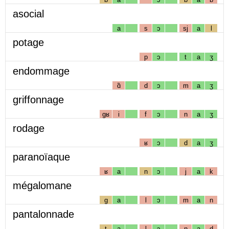
asocial
a
s
ɔ
sj
a
l
potage
p
ɔ
t
a
ʒ
endommage
ɑ̃
d
ɔ
m
a
ʒ
griffonnage
gʁ
i
f
ɔ
n
a
ʒ
rodage
ʁ
ɔ
d
a
ʒ
paranoïaque
ʁ
a
n
ɔ
j
a
k
mégalomane
g
a
l
ɔ
m
a
n
pantalonnade
t
a
l
ɔ
n
a
d