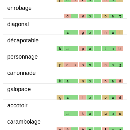
enrobage
ɑ̃
ʁ
ɔ
b
a
ʒ
diagonal
a
g
ɔ
n
a
l
décapotable
k
a
p
ɔ
t
a
bl
personnage
p
ɛ
ʁ
s
ɔ
n
a
ʒ
canonnade
k
a
n
ɔ
n
a
d
galopade
g
a
l
ɔ
p
a
d
accotoir
a
k
ɔ
tw
ɑ
ʁ
carambolage
ʁ
ɑ̃
b
ɔ
l
a
ʒ