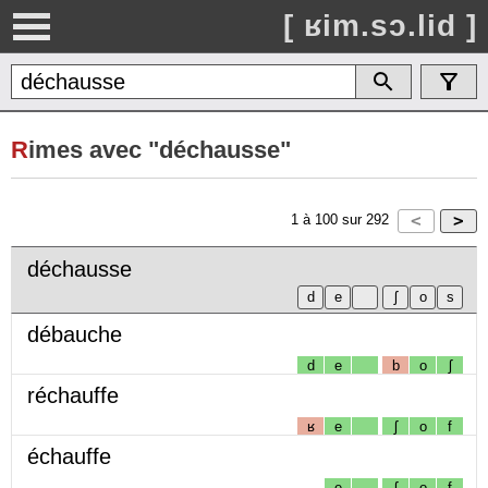
[ ʁim.sɔ.lid ]
R
imes avec "déchausse"
1
à
100
sur
292
déchausse
débauche
d
e
b
o
ʃ
réchauffe
ʁ
e
ʃ
o
f
échauffe
e
ʃ
o
f