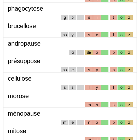
phagocytose
g
ɔ
s
i
t
o
z
brucellose
bʁ
y
s
ɛ
l
o
z
andropause
ɑ̃
dʁ
ɔ
p
o
z
présuppose
pʁ
e
s
y
p
o
z
cellulose
s
ɛ
l
y
l
o
z
morose
m
ɔ
ʁ
o
z
ménopause
m
e
n
ɔ
p
o
z
mitose
m
i
t
o
z