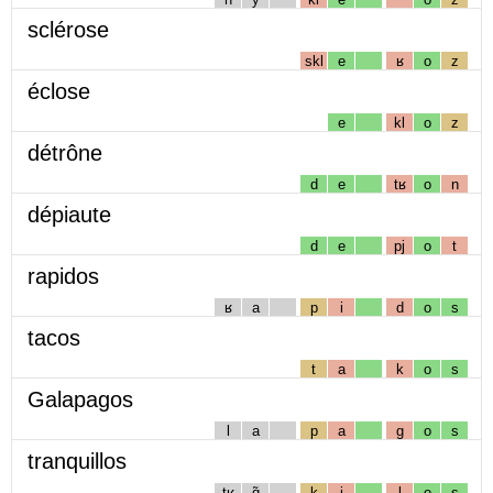
sclérose
skl
e
ʁ
o
z
éclose
e
kl
o
z
détrône
d
e
tʁ
o
n
dépiaute
d
e
pj
o
t
rapidos
ʁ
a
p
i
d
o
s
tacos
t
a
k
o
s
Galapagos
l
a
p
a
g
o
s
tranquillos
tʁ
ɑ̃
k
i
l
o
s