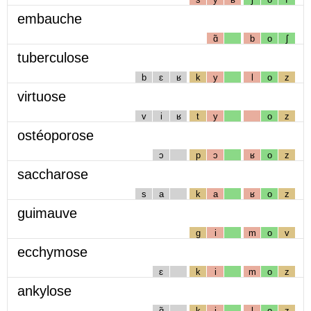
embauche
ɑ̃
b
o
ʃ
tuberculose
b
ɛ
ʁ
k
y
l
o
z
virtuose
v
i
ʁ
t
y
o
z
ostéoporose
ɔ
p
ɔ
ʁ
o
z
saccharose
s
a
k
a
ʁ
o
z
guimauve
g
i
m
o
v
ecchymose
ɛ
k
i
m
o
z
ankylose
ɑ̃
k
i
l
o
z