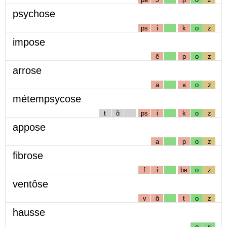
psychose
ps
i
k
o
z
impose
ẽ
p
o
z
arrose
a
ʁ
o
z
métempsycose
t
ɑ̃
ps
i
k
o
z
appose
a
p
o
z
fibrose
f
i
bʁ
o
z
ventôse
v
ɑ̃
t
o
z
hausse
o
s