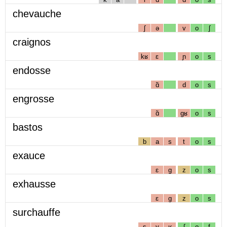
chevauche
ʃ
ə
v
o
ʃ
craignos
kʁ
ɛ
ɲ
o
s
endosse
ɑ̃
d
o
s
engrosse
ɑ̃
gʁ
o
s
bastos
b
a
s
t
o
s
exauce
ɛ
g
z
o
s
exhausse
ɛ
g
z
o
s
surchauffe
s
y
ʁ
ʃ
o
f