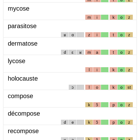
mycose
m
i
k
o
z
parasitose
ʁ
ɑ
z
i
t
o
z
dermatose
d
ɛ
ʁ
m
a
t
o
z
lycose
l
i
k
o
z
holocauste
ɔ
l
o
k
o
st
compose
k
ɔ̃
p
o
z
décompose
d
e
k
ɔ̃
p
o
z
recompose
ʁ
ə
k
ɔ̃
p
o
z