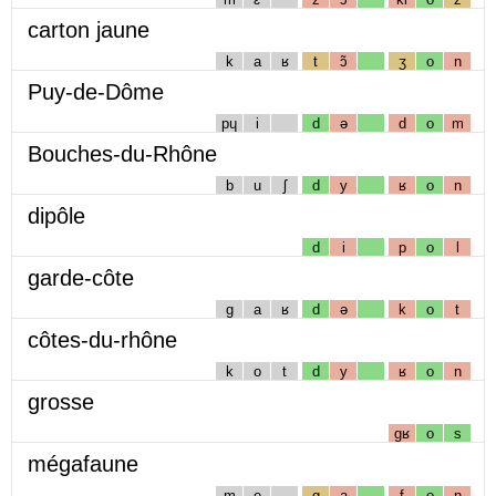
carton jaune
k
a
ʁ
t
ɔ̃
ʒ
o
n
Puy-de-Dôme
pɥ
i
d
ə
d
o
m
Bouches-du-Rhône
b
u
ʃ
d
y
ʁ
o
n
dipôle
d
i
p
o
l
garde-côte
g
a
ʁ
d
ə
k
o
t
côtes-du-rhône
k
o
t
d
y
ʁ
o
n
grosse
gʁ
o
s
mégafaune
m
e
g
a
f
o
n