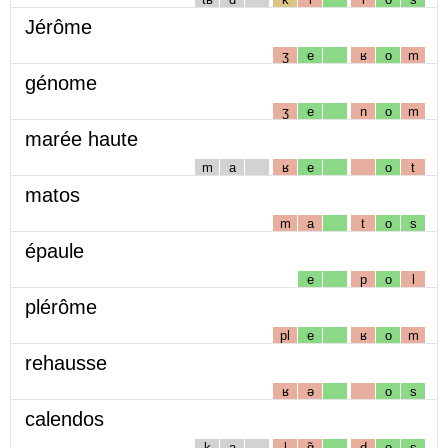
Jérôme
ʒ
e
ʁ
o
m
génome
ʒ
e
n
o
m
marée haute
m
a
ʁ
e
o
t
matos
m
a
t
o
s
épaule
e
p
o
l
plérôme
pl
e
ʁ
o
m
rehausse
ʁ
ə
o
s
calendos
k
a
l
ɑ̃
d
o
s