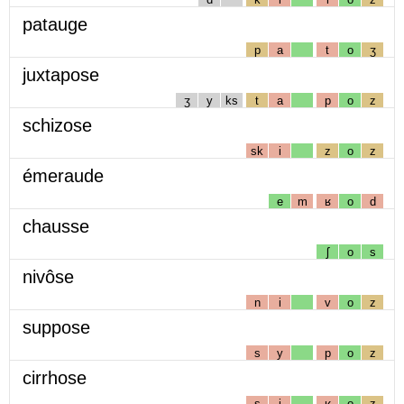
patauge
p
a
t
o
ʒ
juxtapose
ʒ
y
ks
t
a
p
o
z
schizose
sk
i
z
o
z
émeraude
e
m
ʁ
o
d
chausse
ʃ
o
s
nivôse
n
i
v
o
z
suppose
s
y
p
o
z
cirrhose
s
i
ʁ
o
z