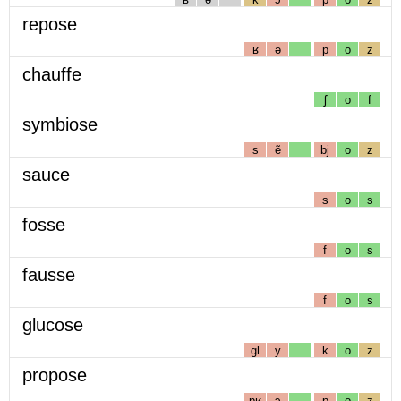
repose
ʁ
ə
p
o
z
chauffe
ʃ
o
f
symbiose
s
ẽ
bj
o
z
sauce
s
o
s
fosse
f
o
s
fausse
f
o
s
glucose
gl
y
k
o
z
propose
pʁ
ɔ
p
o
z