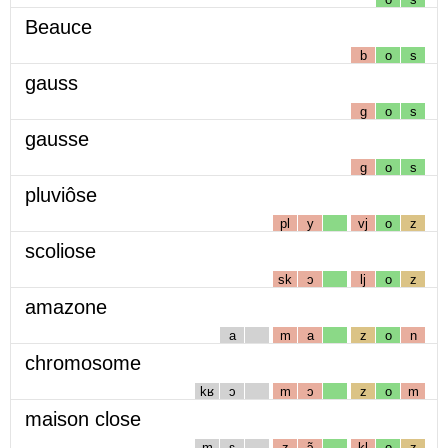
Beauce
b
o
s
gauss
g
o
s
gausse
g
o
s
pluviôse
pl
y
vj
o
z
scoliose
sk
ɔ
lj
o
z
amazone
a
m
a
z
o
n
chromosome
kʁ
ɔ
m
ɔ
z
o
m
maison close
m
ɛ
z
ɔ̃
kl
o
z