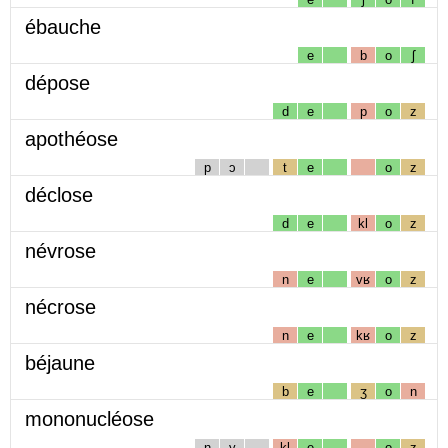
ébauche
e
b
o
ʃ
dépose
d
e
p
o
z
apothéose
p
ɔ
t
e
o
z
déclose
d
e
kl
o
z
névrose
n
e
vʁ
o
z
nécrose
n
e
kʁ
o
z
béjaune
b
e
ʒ
o
n
mononucléose
n
y
kl
e
o
z