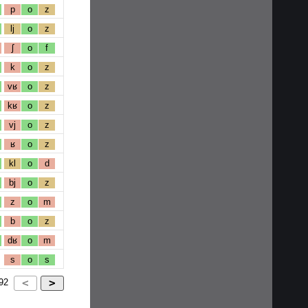
p
o
z
lj
o
z
ʃ
o
f
k
o
z
vʁ
o
z
kʁ
o
z
vj
o
z
ʁ
o
z
kl
o
d
bj
o
z
z
o
m
b
o
z
dʁ
o
m
s
o
s
92