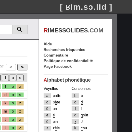
[ ʁim.sɔ.lid ]
R
IMESSOLIDES
.COM
Aide
Recherches fréquentes
Commentaire
Politique de confidentialité
Page Facebook
92
A
lphabet phonétique
l
o
z
Voyelles
Consonnes
d
o
s
a
p
a
tte
b
b
ɑ
p
â
te
d
d
k
o
z
ɑ̃
an
f
f
m
o
z
e
é
g
g
oût
t
o
z
ẽ
p
in
ʒ
J
t
o
z
ɛ
z
è
le
k
c
ou