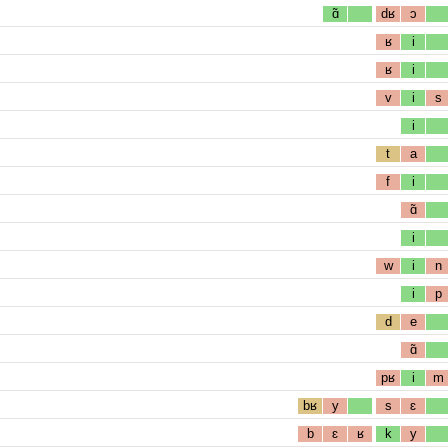
ɑ̃
dʁ
ɔ
ʁ
i
ʁ
i
v
i
s
i
t
a
f
i
ɑ̃
i
w
i
n
i
p
d
e
ɑ̃
pʁ
i
m
bʁ
y
s
ɛ
b
ɛ
ʁ
k
y