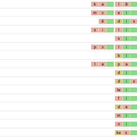
k
a
l
ɑ̃
m
ɔ
ʁ
i
ẽ
d
i
s
s
i
l
i
s
i
p
ɔ
l
i
b
i
l
a
p
a
d
i
d
i
s
tʁ
i
f
i
d
e
m
i
n
i
kʁ
ɛ