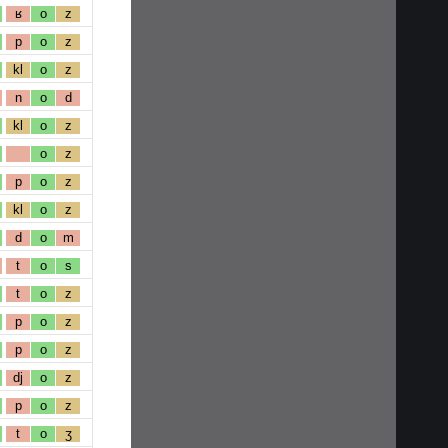
ʁ
o
z
p
o
z
kl
o
z
n
o
d
kl
o
z
o
z
p
o
z
kl
o
z
d
o
m
t
o
s
t
o
z
p
o
z
p
o
z
dj
o
z
p
o
z
t
o
ʒ