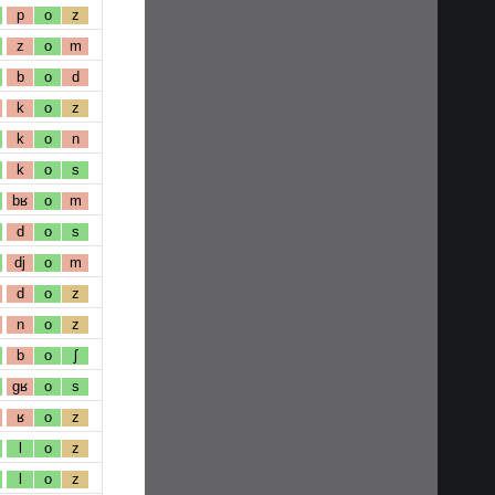
p
o
z
z
o
m
b
o
d
k
o
z
k
o
n
k
o
s
bʁ
o
m
d
o
s
dj
o
m
d
o
z
n
o
z
b
o
ʃ
gʁ
o
s
ʁ
o
z
l
o
z
l
o
z