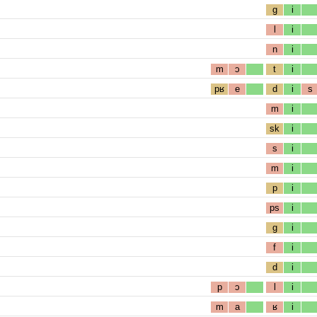
g
i
l
i
n
i
m
ɔ
t
i
pʁ
e
d
i
s
m
i
sk
i
s
i
m
i
p
i
ps
i
g
i
f
i
d
i
p
ɔ
l
i
m
a
ʁ
i