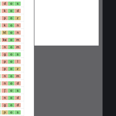
d
o
s
k
o
d
p
o
z
k
o
n
kl
o
n
kʁ
o
m
n
o
m
g
o
s
p
o
l
p
o
z
n
o
m
n
o
d
ʃ
o
s
n
o
d
g
o
d
ɲ
o
s