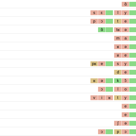
ɑ̃
s
ɛ
l
y
p
ɔ
t
e
ɑ̃
tʁ
ə
m
a
ʁ
ə
ʁ
e
pʁ
e
s
y
d
e
ʁ
ə
k
ɔ̃
ɔ
l
o
v
i
ʁ
t
y
e
e
ʃ
ə
ɔ
p
ɔ