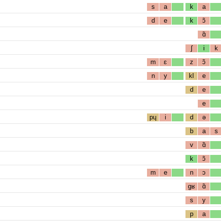
s
a
k
a
d
e
k
ɔ̃
ɑ̃
ʃ
i
k
m
ɛ
z
ɔ̃
n
y
kl
e
d
e
e
pɥ
i
d
ə
b
a
s
v
ɑ̃
k
ɔ̃
m
e
n
ɔ
gʁ
ɑ̃
s
y
p
a