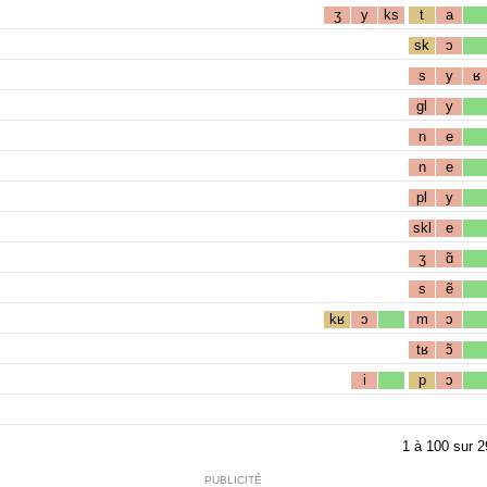
ʒ
y
ks
t
a
sk
ɔ
s
y
ʁ
gl
y
n
e
n
e
pl
y
skl
e
ʒ
ɑ̃
s
ẽ
kʁ
ɔ
m
ɔ
tʁ
ɔ̃
i
p
ɔ
1
à
100
sur
2
PUBLICITÉ