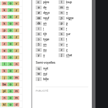
ɛː
p
è
re
l
l
oup
m
o
v
ə
d
e
m
m
k
o
z
ø
d
eu
x
n
n
v
o
z
œ
n
eu
f
ɲ
si
gn
e
œ̃
un
p
p
k
o
n
i
i
ʁ
r
p
o
z
o
t
ô
t
s
s
ur
k
o
z
ɔ
t
o
ge
t
t
z
o
z
ɔ̃
on
v
v
u
ou
z
z
ʁ
o
z
y
u
ʃ
ch
at
t
o
z
Semi-voyelles
l
o
n
ɥ
n
u
it
k
o
z
w
ou
i
j
o
m
j
bi
ll
e
bʁ
o
z
pl
o
m
PUBLICITÉ
n
o
m
kl
o
d