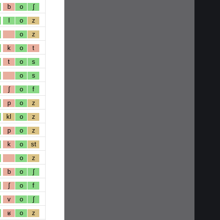
b
o
ʃ
l
o
z
o
z
k
o
t
t
o
s
o
s
ʃ
o
f
p
o
z
kl
o
z
p
o
z
k
o
st
o
z
b
o
ʃ
ʃ
o
f
v
o
ʃ
ʁ
o
z