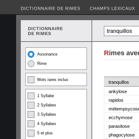
DICTIONNAIRE DE RIMES
CHAMPS LEXICAUX
DICTIONNAIRE
DE RIMES
R
imes avec
Assonance
Rime
Mots rares inclus
tranquillos
ankylose
1 Syllabe
rapidos
2 Syllabes
métempsycos
3 Syllabes
ecchymose
4 Syllabes
parasitose
5 et plus
phagocytose