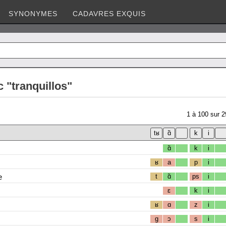
SYNONYMES
CADAVRES EXQUIS
 "tranquillos"
1
à
100
sur
2
ɑ̃
k
i
ʁ
a
p
i
e
t
ɑ̃
ps
i
ɛ
k
i
ʁ
ɑ
z
i
g
ɔ
s
i