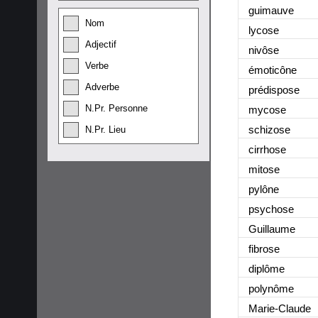
guimauve
Nom
lycose
Adjectif
nivôse
Verbe
émoticône
Adverbe
prédispose
N.Pr. Personne
mycose
schizose
N.Pr. Lieu
cirrhose
mitose
pylône
psychose
Guillaume
fibrose
diplôme
polynôme
Marie-Claude