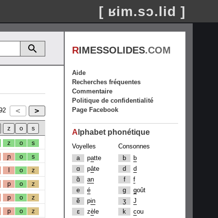
[ ʁim.sɔ.lid ]
R
IMESSOLIDES
.COM
Aide
Recherches fréquentes
Commentaire
Politique de confidentialité
Page Facebook
92
A
lphabet phonétique
z
o
s
Voyelles
Consonnes
ɲ
o
s
a
p
a
tte
b
b
ɑ
p
â
te
d
d
l
o
z
ɑ̃
an
f
f
p
o
z
e
é
g
g
oût
p
o
z
ẽ
p
in
ʒ
J
p
o
z
ɛ
z
è
le
k
c
ou