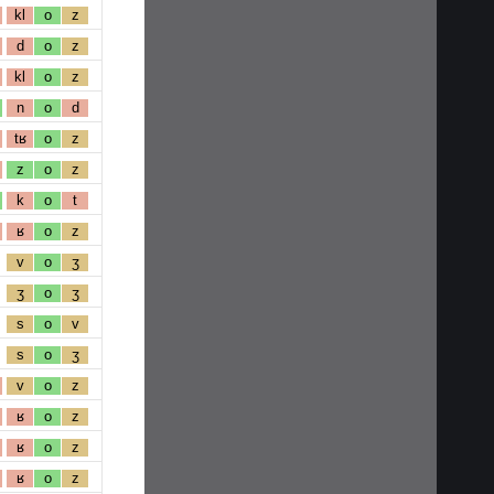
kl
o
z
d
o
z
kl
o
z
n
o
d
tʁ
o
z
z
o
z
k
o
t
ʁ
o
z
v
o
ʒ
ʒ
o
ʒ
s
o
v
s
o
ʒ
v
o
z
ʁ
o
z
ʁ
o
z
ʁ
o
z