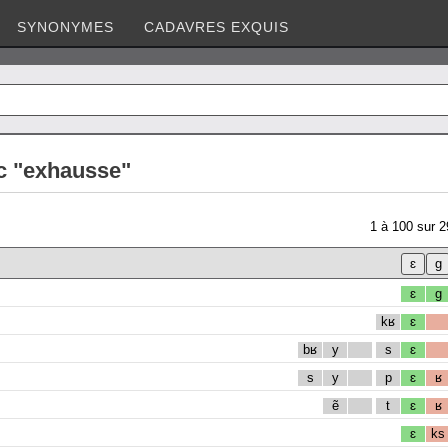
SYNONYMES
CADAVRES EXQUIS
c "exhausse"
1
à
100
sur
2
ɛ
g
kʁ
ɛ
bʁ
y
s
ɛ
s
y
p
ɛ
ʁ
ẽ
t
ɛ
ʁ
ɛ
ks