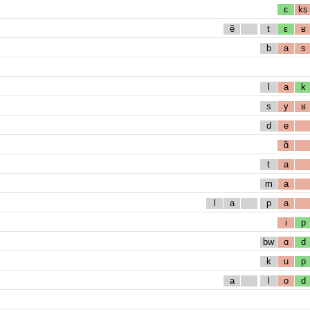
ɛ
ks
ẽ
t
ɛ
ʁ
b
a
s
l
a
k
s
y
ʁ
d
e
ɑ̃
t
a
m
a
l
a
p
a
i
p
bw
ɑ
d
k
u
p
a
l
o
d