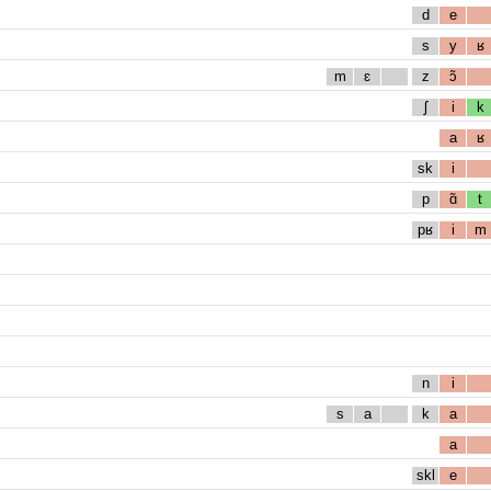
d
e
s
y
ʁ
m
ɛ
z
ɔ̃
ʃ
i
k
a
ʁ
sk
i
p
ɑ̃
t
pʁ
i
m
n
i
s
a
k
a
a
skl
e