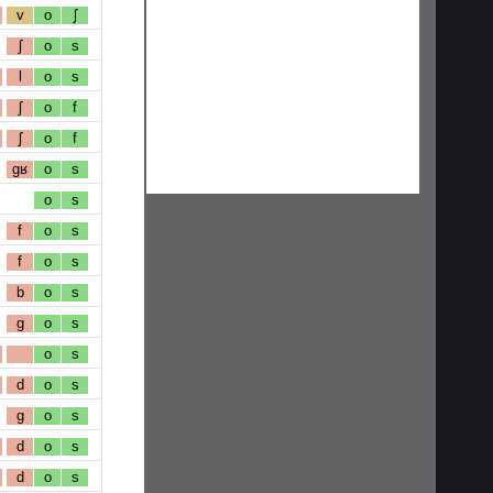
v
o
ʃ
ʃ
o
s
l
o
s
ʃ
o
f
ʃ
o
f
gʁ
o
s
o
s
f
o
s
f
o
s
b
o
s
g
o
s
o
s
d
o
s
g
o
s
d
o
s
d
o
s