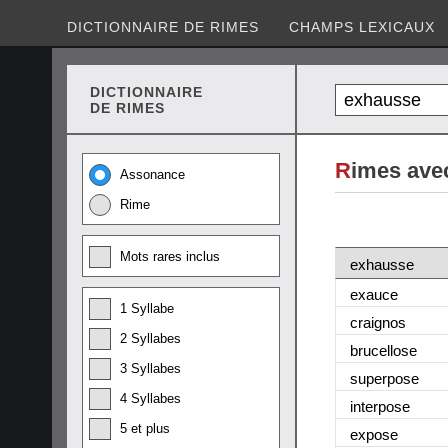
DICTIONNAIRE DE RIMES
CHAMPS LEXICAUX
DICTIONNAIRE
DE RIMES
R
imes ave
Assonance
Rime
Mots rares inclus
exhausse
exauce
1 Syllabe
craignos
2 Syllabes
brucellose
3 Syllabes
superpose
4 Syllabes
interpose
5 et plus
expose