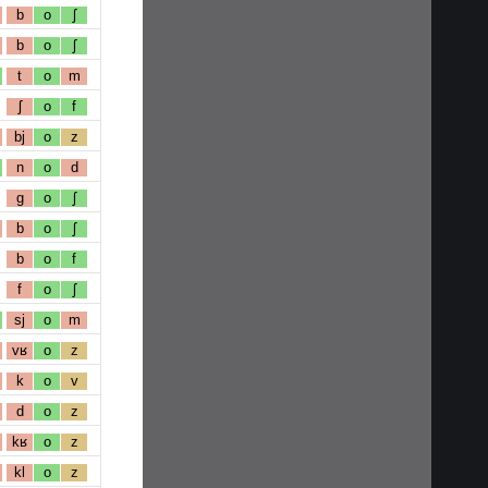
b
o
ʃ
b
o
ʃ
t
o
m
ʃ
o
f
bj
o
z
n
o
d
g
o
ʃ
b
o
ʃ
b
o
f
f
o
ʃ
sj
o
m
vʁ
o
z
k
o
v
d
o
z
kʁ
o
z
kl
o
z