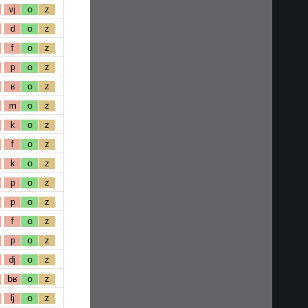
vj
o
z
d
o
z
f
o
z
p
o
z
ʁ
o
z
m
o
z
k
o
z
f
o
z
k
o
z
p
o
z
p
o
z
f
o
z
p
o
z
dj
o
z
bʁ
o
z
lj
o
z