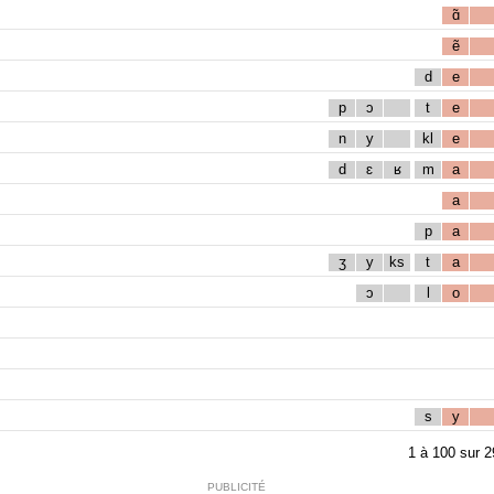
ɑ̃
ẽ
d
e
p
ɔ
t
e
n
y
kl
e
d
ɛ
ʁ
m
a
a
p
a
ʒ
y
ks
t
a
ɔ
l
o
s
y
1
à
100
sur
2
PUBLICITÉ