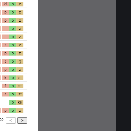
kl
o
z
p
o
z
p
o
z
o
z
o
z
t
o
z
p
o
z
t
o
ʒ
p
o
z
k
o
st
f
o
st
t
o
st
o
ks
p
o
z
92