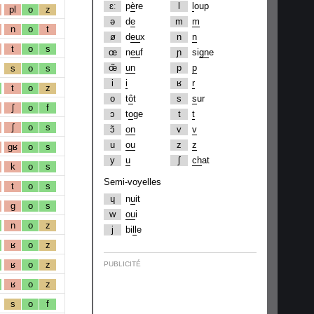
ɛː
p
è
re
l
l
oup
pl
o
z
ə
d
e
m
m
n
o
t
ø
d
eu
x
n
n
t
o
s
œ
n
eu
f
ɲ
si
gn
e
œ̃
un
p
p
s
o
s
i
i
ʁ
r
t
o
z
o
t
ô
t
s
s
ur
ʃ
o
f
ɔ
t
o
ge
t
t
ʃ
o
s
ɔ̃
on
v
v
u
ou
z
z
gʁ
o
s
y
u
ʃ
ch
at
k
o
s
Semi-voyelles
t
o
s
ɥ
n
u
it
g
o
s
w
ou
i
n
o
z
j
bi
ll
e
ʁ
o
z
ʁ
o
z
PUBLICITÉ
ʁ
o
z
s
o
f