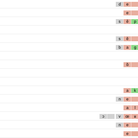
d
e
e
s
ẽ
p
s
ẽ
b
a
g
ɑ̃
a
k
n
e
a
l
ɔ
v
œ
ʁ
n
e
e