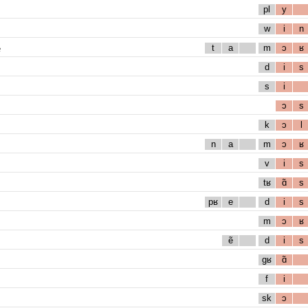
pl
y
w
i
n
e
t
a
m
ɔ
ʁ
d
i
s
s
i
ɔ
s
k
ɔ
l
n
a
m
ɔ
ʁ
v
i
s
tʁ
ɑ̃
s
pʁ
e
d
i
s
m
ɔ
ʁ
ẽ
d
i
s
gʁ
ɑ̃
f
i
sk
ɔ