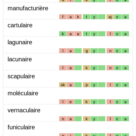
manufacturière
f
a
k
t
y
ʁj
ɛː
ʁ
cartulaire
k
a
ʁ
t
y
l
ɛː
ʁ
lagunaire
l
a
g
y
n
ɛː
ʁ
lacunaire
l
a
k
y
n
ɛː
ʁ
scapulaire
sk
a
p
y
l
ɛː
ʁ
moléculaire
l
e
k
y
l
ɛː
ʁ
vernaculaire
n
a
k
y
l
ɛː
ʁ
funiculaire
n
i
k
y
l
ɛː
ʁ