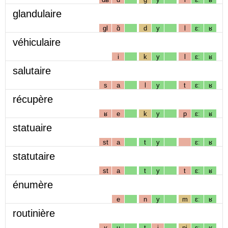
glandulaire
gl
ɑ̃
d
y
l
ɛː
ʁ
véhiculaire
i
k
y
l
ɛː
ʁ
salutaire
s
a
l
y
t
ɛː
ʁ
récupère
ʁ
e
k
y
p
ɛː
ʁ
statuaire
st
a
t
y
ɛː
ʁ
statutaire
st
a
t
y
t
ɛː
ʁ
énumère
e
n
y
m
ɛː
ʁ
routinière
ʁ
u
t
i
nj
ɛː
ʁ