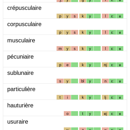
crépusculaire
p
y
s
k
y
l
ɛː
ʁ
corpusculaire
p
y
s
k
y
l
ɛː
ʁ
musculaire
m
y
s
k
y
l
ɛː
ʁ
pécuniaire
p
e
k
y
nj
ɛː
ʁ
sublunaire
s
y
bl
y
n
ɛː
ʁ
particulière
t
i
k
y
lj
ɛː
ʁ
hauturière
o
t
y
ʁj
ɛː
ʁ
usuraire
y
z
y
ʁ
ɛː
ʁ