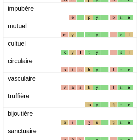
impubère
ẽ
p
y
b
ɛː
ʁ
mutuel
m
y
t
y
ɛ
l
cultuel
k
y
l
t
y
ɛ
l
circulaire
s
i
ʁ
k
y
l
ɛː
ʁ
vasculaire
v
a
s
k
y
l
ɛː
ʁ
truffière
tʁ
y
fj
ɛː
ʁ
bijoutière
b
i
ʒ
u
tj
ɛː
ʁ
sanctuaire
s
ɑ̃
k
t
y
ɛː
ʁ