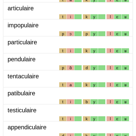
articulaire
t
i
k
y
l
ɛː
ʁ
impopulaire
p
ɔ
p
y
l
ɛː
ʁ
particulaire
t
i
k
y
l
ɛː
ʁ
pendulaire
p
ɑ̃
d
y
l
ɛː
ʁ
tentaculaire
t
a
k
y
l
ɛː
ʁ
patibulaire
t
i
b
y
l
ɛː
ʁ
testiculaire
t
i
k
y
l
ɛː
ʁ
appendiculaire
d
i
k
y
l
ɛː
ʁ