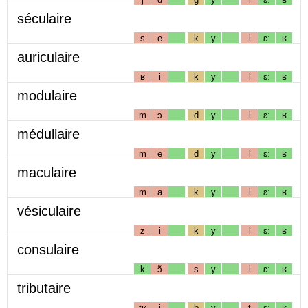
séculaire
s
e
k
y
l
ɛː
ʁ
auriculaire
ʁ
i
k
y
l
ɛː
ʁ
modulaire
m
ɔ
d
y
l
ɛː
ʁ
médullaire
m
e
d
y
l
ɛː
ʁ
maculaire
m
a
k
y
l
ɛː
ʁ
vésiculaire
z
i
k
y
l
ɛː
ʁ
consulaire
k
ɔ̃
s
y
l
ɛː
ʁ
tributaire
tʁ
i
b
y
t
ɛː
ʁ