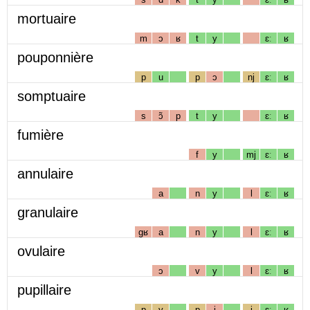
mortuaire
m
ɔ
ʁ
t
y
ɛː
ʁ
pouponnière
p
u
p
ɔ
nj
ɛː
ʁ
somptuaire
s
ɔ̃
p
t
y
ɛː
ʁ
fumière
f
y
mj
ɛː
ʁ
annulaire
a
n
y
l
ɛː
ʁ
granulaire
gʁ
a
n
y
l
ɛː
ʁ
ovulaire
ɔ
v
y
l
ɛː
ʁ
pupillaire
p
y
p
i
j
ɛː
ʁ