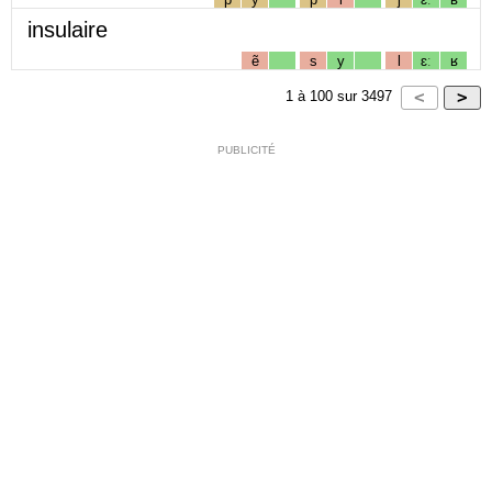
insulaire
ẽ
s
y
l
ɛː
ʁ
1
à
100
sur
3497
PUBLICITÉ