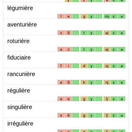
légumière
l
e
g
y
mj
ɛː
ʁ
aventurière
v
ɑ̃
t
y
ʁj
ɛː
ʁ
roturière
ʁ
ɔ
t
y
ʁj
ɛː
ʁ
fiduciaire
f
i
d
y
sj
ɛː
ʁ
rancunière
ʁ
ɑ̃
k
y
nj
ɛː
ʁ
régulière
ʁ
e
g
y
lj
ɛː
ʁ
singulière
s
ẽ
g
y
lj
ɛː
ʁ
irrégulière
ʁ
e
g
y
lj
ɛː
ʁ