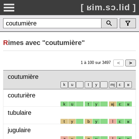
[ ʁim.sɔ.lid ]
R
imes avec "coutumière"
1
à
100
sur
3497
coutumière
couturière
k
u
t
y
ʁj
ɛː
ʁ
tubulaire
t
y
b
y
l
ɛː
ʁ
jugulaire
ʒ
y
g
y
l
ɛː
ʁ