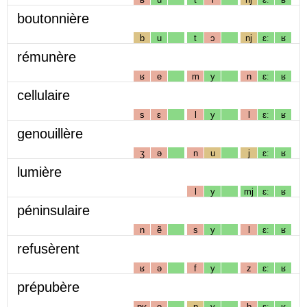
boutonnière
b
u
t
ɔ
nj
ɛː
ʁ
rémunère
ʁ
e
m
y
n
ɛː
ʁ
cellulaire
s
ɛ
l
y
l
ɛː
ʁ
genouillère
ʒ
ə
n
u
j
ɛː
ʁ
lumière
l
y
mj
ɛː
ʁ
péninsulaire
n
ẽ
s
y
l
ɛː
ʁ
refusèrent
ʁ
ə
f
y
z
ɛː
ʁ
prépubère
pʁ
e
p
y
b
ɛː
ʁ