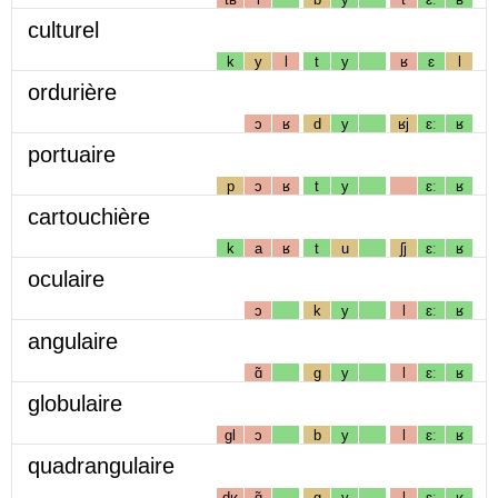
culturel
k
y
l
t
y
ʁ
ɛ
l
ordurière
ɔ
ʁ
d
y
ʁj
ɛː
ʁ
portuaire
p
ɔ
ʁ
t
y
ɛː
ʁ
cartouchière
k
a
ʁ
t
u
ʃj
ɛː
ʁ
oculaire
ɔ
k
y
l
ɛː
ʁ
angulaire
ɑ̃
g
y
l
ɛː
ʁ
globulaire
gl
ɔ
b
y
l
ɛː
ʁ
quadrangulaire
dʁ
ɑ̃
g
y
l
ɛː
ʁ