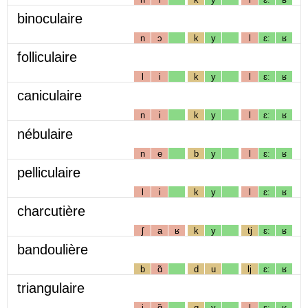
binoculaire
n
ɔ
k
y
l
ɛː
ʁ
folliculaire
l
i
k
y
l
ɛː
ʁ
caniculaire
n
i
k
y
l
ɛː
ʁ
nébulaire
n
e
b
y
l
ɛː
ʁ
pelliculaire
l
i
k
y
l
ɛː
ʁ
charcutière
ʃ
a
ʁ
k
y
tj
ɛː
ʁ
bandoulière
b
ɑ̃
d
u
lj
ɛː
ʁ
triangulaire
j
ɑ̃
g
y
l
ɛː
ʁ