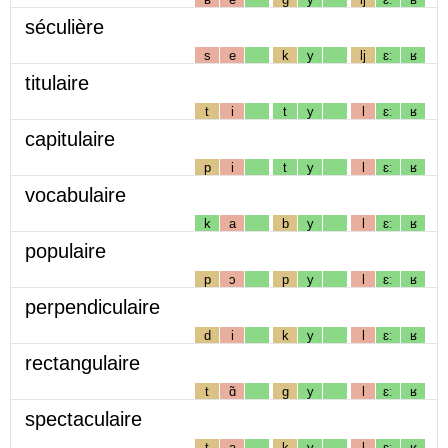
séculière
s
e
k
y
lj
ɛː
ʁ
titulaire
t
i
t
y
l
ɛː
ʁ
capitulaire
p
i
t
y
l
ɛː
ʁ
vocabulaire
k
a
b
y
l
ɛː
ʁ
populaire
p
ɔ
p
y
l
ɛː
ʁ
perpendiculaire
d
i
k
y
l
ɛː
ʁ
rectangulaire
t
ɑ̃
g
y
l
ɛː
ʁ
spectaculaire
t
a
k
y
l
ɛː
ʁ