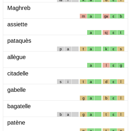
Maghreb
m
a
gʁ
ɛ
b
assiette
a
sj
ɛ
t
pataquès
p
a
t
a
k
ɛ
s
allègue
a
l
ɛ
g
citadelle
s
i
t
a
d
ɛ
l
gabelle
g
a
b
ɛ
l
bagatelle
b
a
g
a
t
ɛ
l
patène
p
a
t
ɛ
n