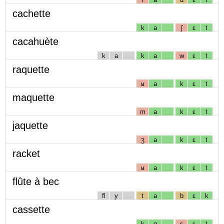
cachette
k
a
ʃ
ɛ
t
cacahuète
k
a
k
a
w
ɛ
t
raquette
ʁ
a
k
ɛ
t
maquette
m
a
k
ɛ
t
jaquette
ʒ
a
k
ɛ
t
racket
ʁ
a
k
ɛ
t
flûte à bec
fl
y
t
a
b
ɛ
k
cassette
k
ɑ
s
ɛ
t