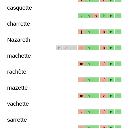
casquette
k
a
s
k
ɛ
t
charrette
ʃ
a
ʁ
ɛ
t
Nazareth
n
a
z
a
ʁ
ɛ
t
machette
m
a
ʃ
ɛ
t
rachète
ʁ
a
ʃ
ɛ
t
mazette
m
a
z
ɛ
t
vachette
v
a
ʃ
ɛ
t
sarrette
s
a
ʁ
ɛ
t