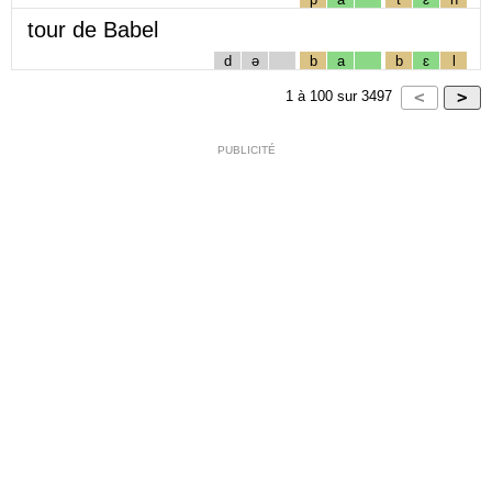
tour de Babel
d
ə
b
a
b
ɛ
l
1
à
100
sur
3497
PUBLICITÉ