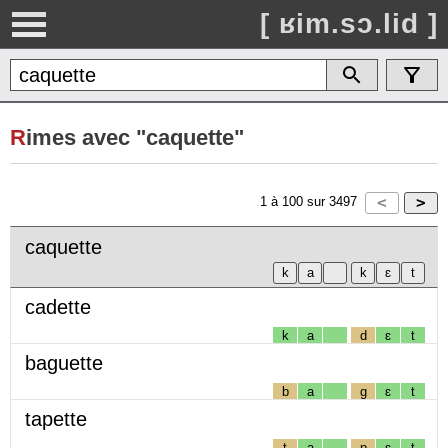
[ ʁim.sɔ.lid ]
R
imes avec "caquette"
1
à
100
sur
3497
caquette
cadette
k
a
d
ɛ
t
baguette
b
a
g
ɛ
t
tapette
t
a
p
ɛ
t