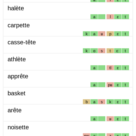
halète
a
l
ɛ
t
carpette
k
a
ʁ
p
ɛ
t
casse-tête
k
ɑ
s
t
ɛː
t
athlète
a
tl
ɛ
t
apprête
a
pʁ
ɛ
t
basket
b
a
s
k
ɛ
t
arête
a
ʁ
ɛ
t
noisette
nw
a
z
ɛ
t