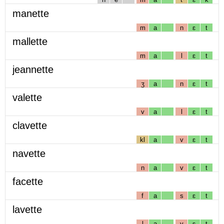
manette
m
a
n
ɛ
t
mallette
m
a
l
ɛ
t
jeannette
ʒ
a
n
ɛ
t
valette
v
a
l
ɛ
t
clavette
kl
a
v
ɛ
t
navette
n
a
v
ɛ
t
facette
f
a
s
ɛ
t
lavette
l
a
v
ɛ
t