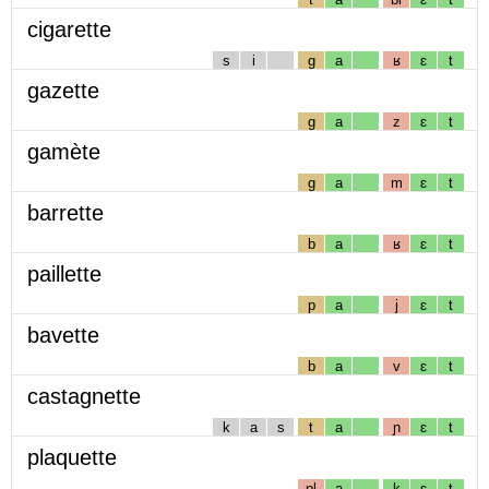
cigarette
s
i
g
a
ʁ
ɛ
t
gazette
g
a
z
ɛ
t
gamète
g
a
m
ɛ
t
barrette
b
a
ʁ
ɛ
t
paillette
p
a
j
ɛ
t
bavette
b
a
v
ɛ
t
castagnette
k
a
s
t
a
ɲ
ɛ
t
plaquette
pl
a
k
ɛ
t