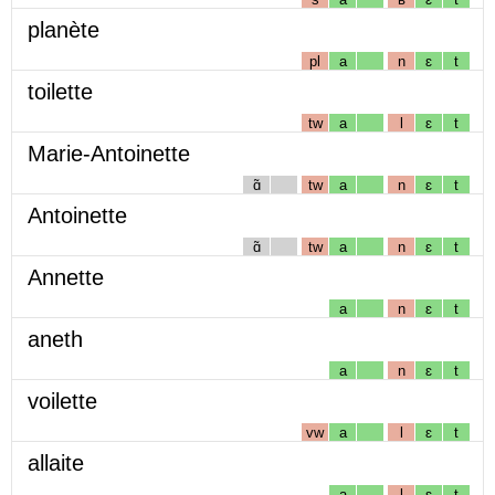
planète
pl
a
n
ɛ
t
toilette
tw
a
l
ɛ
t
Marie-Antoinette
ɑ̃
tw
a
n
ɛ
t
Antoinette
ɑ̃
tw
a
n
ɛ
t
Annette
a
n
ɛ
t
aneth
a
n
ɛ
t
voilette
vw
a
l
ɛ
t
allaite
a
l
ɛ
t