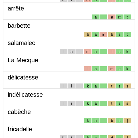
arrête
a
ʁ
ɛː
t
barbette
b
a
ʁ
b
ɛ
t
salamalec
l
a
m
a
l
ɛ
k
La Mecque
l
a
m
ɛ
k
délicatesse
l
i
k
a
t
ɛ
s
indélicatesse
l
i
k
a
t
ɛ
s
cabèche
k
a
b
ɛ
ʃ
fricadelle
fʁ
i
k
a
d
ɛ
l