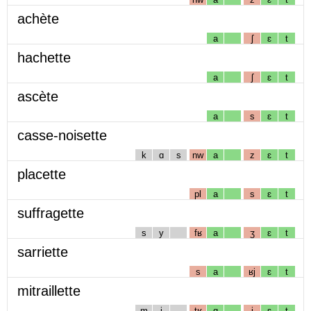
achète
a
ʃ
ɛ
t
hachette
a
ʃ
ɛ
t
ascète
a
s
ɛ
t
casse-noisette
k
ɑ
s
nw
a
z
ɛ
t
placette
pl
a
s
ɛ
t
suffragette
s
y
fʁ
a
ʒ
ɛ
t
sarriette
s
a
ʁj
ɛ
t
mitraillette
m
i
tʁ
ɑ
j
ɛ
t