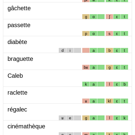
gâchette
g
ɑ
ʃ
ɛ
t
passette
p
ɑ
s
ɛ
t
diabète
d
i
a
b
ɛ
t
braguette
bʁ
a
g
ɛ
t
Caleb
k
a
l
ɛ
b
raclette
ʁ
a
kl
ɛ
t
régalec
ʁ
e
g
a
l
ɛ
k
cinémathèque
n
e
m
a
t
ɛ
k