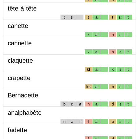
tête-à-tête
t
ɛː
t
a
t
ɛː
t
canette
k
a
n
ɛ
t
cannette
k
a
n
ɛ
t
claquette
kl
a
k
ɛ
t
crapette
kʁ
a
p
ɛ
t
Bernadette
b
ɛ
ʁ
n
a
d
ɛ
t
analphabète
n
a
l
f
a
b
ɛ
t
fadette
f
a
d
ɛ
t