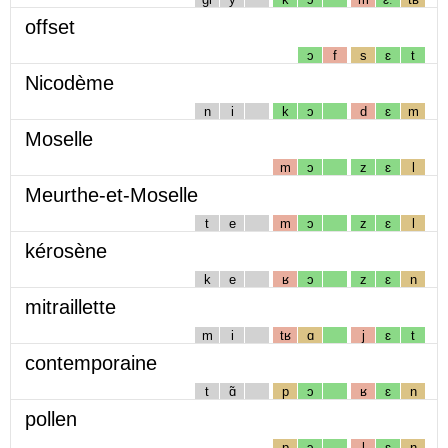
offset
ɔ
f
s
ɛ
t
Nicodème
n
i
k
ɔ
d
ɛ
m
Moselle
m
ɔ
z
ɛ
l
Meurthe-et-Moselle
t
e
m
ɔ
z
ɛ
l
kérosène
k
e
ʁ
ɔ
z
ɛ
n
mitraillette
m
i
tʁ
ɑ
j
ɛ
t
contemporaine
t
ɑ̃
p
ɔ
ʁ
ɛ
n
pollen
p
ɔ
l
ɛ
n