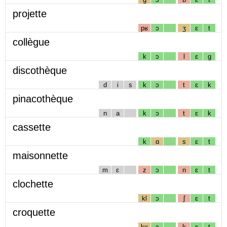
projette
pʁ
ɔ
ʒ
ɛ
t
collègue
k
ɔ
l
ɛ
g
discothèque
d
i
s
k
ɔ
t
ɛ
k
pinacothèque
n
a
k
ɔ
t
ɛ
k
cassette
k
ɑ
s
ɛ
t
maisonnette
m
ɛ
z
ɔ
n
ɛ
t
clochette
kl
ɔ
ʃ
ɛ
t
croquette
kʁ
ɔ
k
ɛ
t