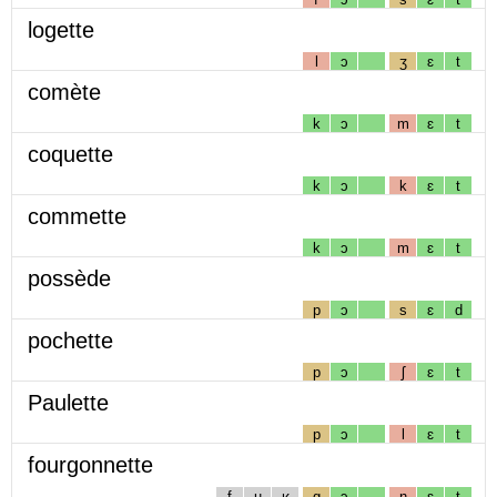
logette
l
ɔ
ʒ
ɛ
t
comète
k
ɔ
m
ɛ
t
coquette
k
ɔ
k
ɛ
t
commette
k
ɔ
m
ɛ
t
possède
p
ɔ
s
ɛ
d
pochette
p
ɔ
ʃ
ɛ
t
Paulette
p
ɔ
l
ɛ
t
fourgonnette
f
u
ʁ
g
ɔ
n
ɛ
t