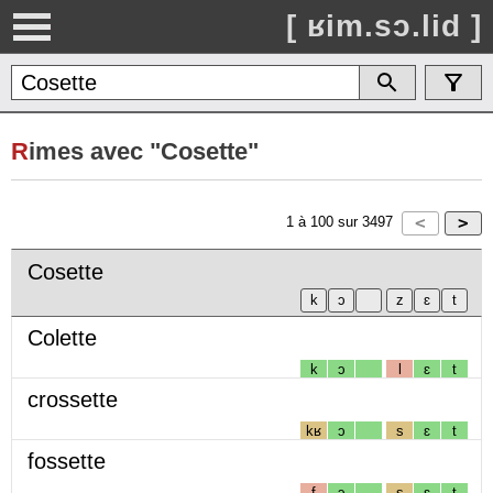
[ ʁim.sɔ.lid ]
R
imes avec "Cosette"
1
à
100
sur
3497
Cosette
Colette
k
ɔ
l
ɛ
t
crossette
kʁ
ɔ
s
ɛ
t
fossette
f
ɔ
s
ɛ
t