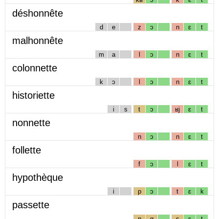
déshonnête
d
e
z
ɔ
n
ɛ
t
malhonnête
m
a
l
ɔ
n
ɛ
t
colonnette
k
ɔ
l
ɔ
n
ɛ
t
historiette
i
s
t
ɔ
ʁj
ɛ
t
nonnette
n
ɔ
n
ɛ
t
follette
f
ɔ
l
ɛ
t
hypothèque
i
p
ɔ
t
ɛ
k
passette
p
ɑ
s
ɛ
t