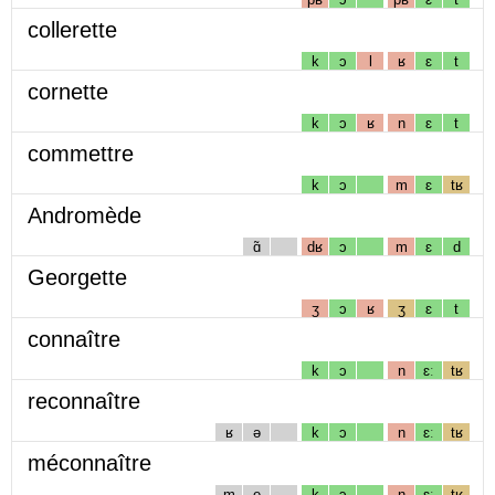
collerette
k
ɔ
l
ʁ
ɛ
t
cornette
k
ɔ
ʁ
n
ɛ
t
commettre
k
ɔ
m
ɛ
tʁ
Andromède
ɑ̃
dʁ
ɔ
m
ɛ
d
Georgette
ʒ
ɔ
ʁ
ʒ
ɛ
t
connaître
k
ɔ
n
ɛː
tʁ
reconnaître
ʁ
ə
k
ɔ
n
ɛː
tʁ
méconnaître
m
e
k
ɔ
n
ɛː
tʁ