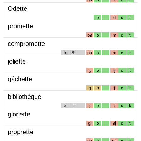
Odette
ɔ
d
ɛ
t
promette
pʁ
ɔ
m
ɛ
t
compromette
k
ɔ̃
pʁ
ɔ
m
ɛ
t
joliette
ʒ
ɔ
lj
ɛ
t
gâchette
g
ɑ
ʃ
ɛ
t
bibliothèque
bl
i
j
ɔ
t
ɛ
k
gloriette
gl
ɔ
ʁj
ɛ
t
proprette
pʁ
ɔ
pʁ
ɛ
t