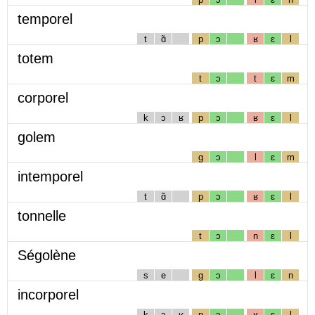
temporel
t
ɑ̃
p
ɔ
ʁ
ɛ
l
totem
t
ɔ
t
ɛ
m
corporel
k
ɔ
ʁ
p
ɔ
ʁ
ɛ
l
golem
g
ɔ
l
ɛ
m
intemporel
t
ɑ̃
p
ɔ
ʁ
ɛ
l
tonnelle
t
ɔ
n
ɛ
l
Ségolène
s
e
g
ɔ
l
ɛ
n
incorporel
k
ɔ
ʁ
p
ɔ
ʁ
ɛ
l