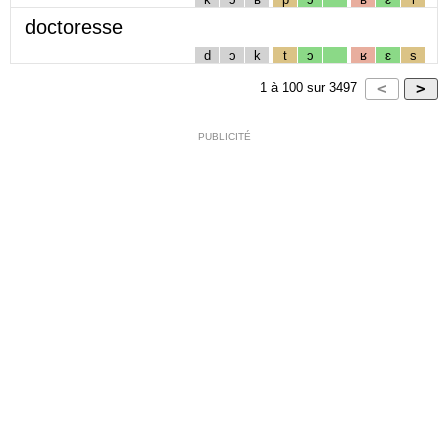
doctoresse
d
ɔ
k
t
ɔ
ʁ
ɛ
s
1
à
100
sur
3497
PUBLICITÉ