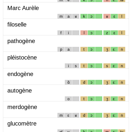
Marc Aurèle
m
a
ʁ
k
ɔ
ʁ
ɛ
l
filoselle
f
i
l
ɔ
z
ɛ
l
pathogène
p
a
t
ɔ
ʒ
ɛː
n
pléistocène
i
s
t
ɔ
s
ɛː
n
endogène
ɑ̃
d
ɔ
ʒ
ɛː
n
autogène
o
t
ɔ
ʒ
ɛː
n
merdogène
m
ɛ
ʁ
d
ɔ
ʒ
ɛː
n
glucomètre
gl
y
k
ɔ
m
ɛː
tʁ