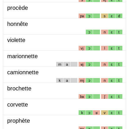
procède
pʁ
ɔ
s
ɛ
d
honnête
ɔ
n
ɛ
t
violette
vj
ɔ
l
ɛ
t
marionnette
m
a
ʁj
ɔ
n
ɛ
t
camionnette
k
a
mj
ɔ
n
ɛ
t
brochette
bʁ
ɔ
ʃ
ɛ
t
corvette
k
ɔ
ʁ
v
ɛ
t
prophète
pʁ
ɔ
f
ɛ
t