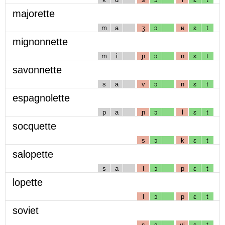
majorette
m
a
ʒ
ɔ
ʁ
ɛ
t
mignonnette
m
i
ɲ
ɔ
n
ɛ
t
savonnette
s
a
v
ɔ
n
ɛ
t
espagnolette
p
a
ɲ
ɔ
l
ɛ
t
socquette
s
ɔ
k
ɛ
t
salopette
s
a
l
ɔ
p
ɛ
t
lopette
l
ɔ
p
ɛ
t
soviet
s
ɔ
vj
ɛ
t