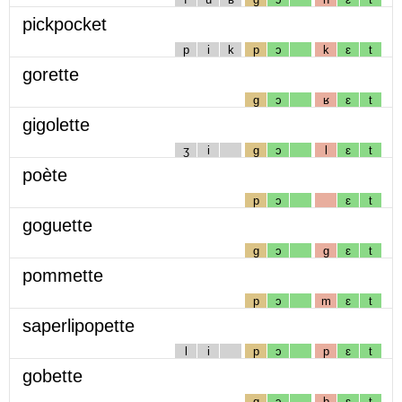
pickpocket
p
i
k
p
ɔ
k
ɛ
t
gorette
g
ɔ
ʁ
ɛ
t
gigolette
ʒ
i
g
ɔ
l
ɛ
t
poète
p
ɔ
ɛ
t
goguette
g
ɔ
g
ɛ
t
pommette
p
ɔ
m
ɛ
t
saperlipopette
l
i
p
ɔ
p
ɛ
t
gobette
g
ɔ
b
ɛ
t