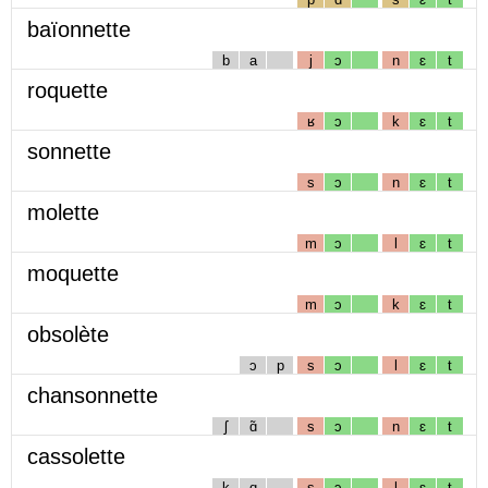
baïonnette
b
a
j
ɔ
n
ɛ
t
roquette
ʁ
ɔ
k
ɛ
t
sonnette
s
ɔ
n
ɛ
t
molette
m
ɔ
l
ɛ
t
moquette
m
ɔ
k
ɛ
t
obsolète
ɔ
p
s
ɔ
l
ɛ
t
chansonnette
ʃ
ɑ̃
s
ɔ
n
ɛ
t
cassolette
k
ɑ
s
ɔ
l
ɛ
t