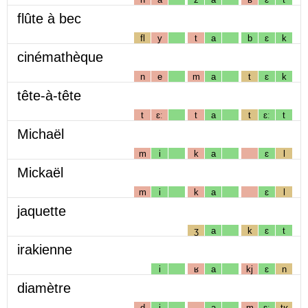
flûte à bec
fl
y
t
a
b
ɛ
k
cinémathèque
n
e
m
a
t
ɛ
k
tête-à-tête
t
ɛː
t
a
t
ɛː
t
Michaël
m
i
k
a
ɛ
l
Mickaël
m
i
k
a
ɛ
l
jaquette
ʒ
a
k
ɛ
t
irakienne
i
ʁ
a
kj
ɛ
n
diamètre
d
i
a
m
ɛː
tʁ