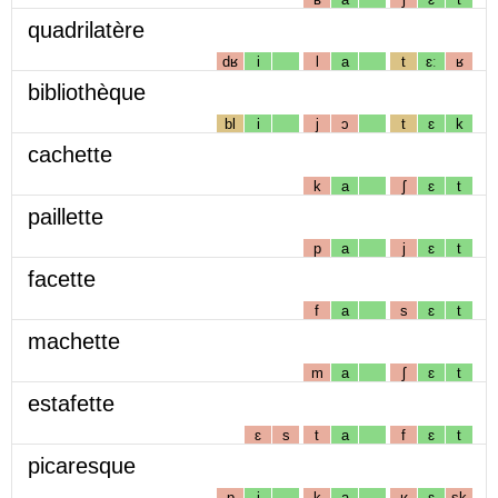
quadrilatère
dʁ
i
l
a
t
ɛː
ʁ
bibliothèque
bl
i
j
ɔ
t
ɛ
k
cachette
k
a
ʃ
ɛ
t
paillette
p
a
j
ɛ
t
facette
f
a
s
ɛ
t
machette
m
a
ʃ
ɛ
t
estafette
ɛ
s
t
a
f
ɛ
t
picaresque
p
i
k
a
ʁ
ɛ
sk