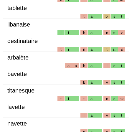
tablette
t
a
bl
ɛ
t
libanaise
l
i
b
a
n
ɛː
z
destinataire
t
i
n
a
t
ɛː
ʁ
arbalète
a
ʁ
b
a
l
ɛ
t
bavette
b
a
v
ɛ
t
titanesque
t
i
t
a
n
ɛ
sk
lavette
l
a
v
ɛ
t
navette
n
a
v
ɛ
t