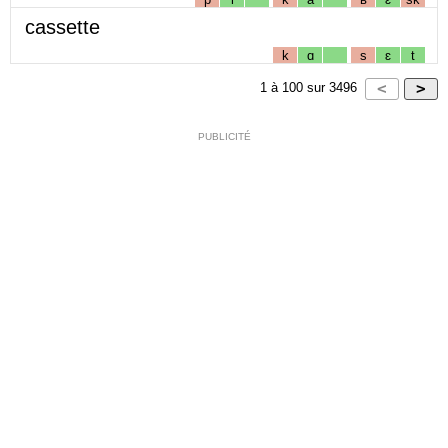
cassette
k
ɑ
s
ɛ
t
1
à
100
sur
3496
PUBLICITÉ