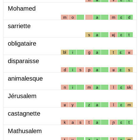
Mohamed
m
o
a
m
ɛ
d
sarriette
s
a
ʁj
ɛ
t
obligataire
bl
i
g
a
t
ɛː
ʁ
disparaisse
d
i
s
p
a
ʁ
ɛː
s
animalesque
n
i
m
a
l
ɛ
sk
Jérusalem
ʁ
y
z
a
l
ɛ
m
castagnette
k
a
s
t
a
ɲ
ɛ
t
Mathusalem
t
y
z
a
l
ɛ
m