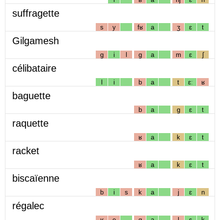
suffragette
s
y
fʁ
a
ʒ
ɛ
t
Gilgamesh
g
i
l
g
a
m
ɛ
ʃ
célibataire
l
i
b
a
t
ɛː
ʁ
baguette
b
a
g
ɛ
t
raquette
ʁ
a
k
ɛ
t
racket
ʁ
a
k
ɛ
t
biscaïenne
b
i
s
k
a
j
ɛ
n
régalec
ʁ
e
g
a
l
ɛ
k