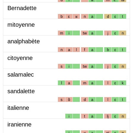
Bernadette
b
ɛ
ʁ
n
a
d
ɛ
t
mitoyenne
m
i
tw
a
j
ɛ
n
analphabète
n
a
l
f
a
b
ɛ
t
citoyenne
s
i
tw
a
j
ɛ
n
salamalec
l
a
m
a
l
ɛ
k
sandalette
s
ɑ̃
d
a
l
ɛ
t
italienne
i
t
a
lj
ɛ
n
iranienne
i
ʁ
a
nj
ɛ
n