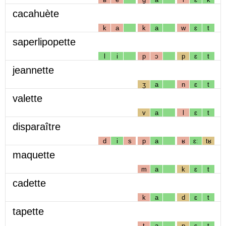
cacahuète
k
a
k
a
w
ɛ
t
saperlipopette
l
i
p
ɔ
p
ɛ
t
jeannette
ʒ
a
n
ɛ
t
valette
v
a
l
ɛ
t
disparaître
d
i
s
p
a
ʁ
ɛː
tʁ
maquette
m
a
k
ɛ
t
cadette
k
a
d
ɛ
t
tapette
t
a
p
ɛ
t