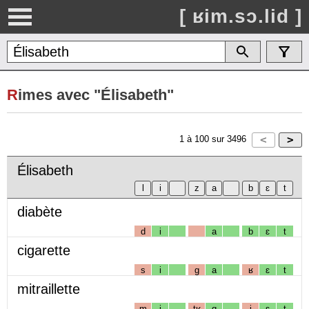
[ ʁim.sɔ.lid ]
R
imes avec "Élisabeth"
1
à
100
sur
3496
Élisabeth
diabète
d
i
a
b
ɛ
t
cigarette
s
i
g
a
ʁ
ɛ
t
mitraillette
m
i
tʁ
ɑ
j
ɛ
t