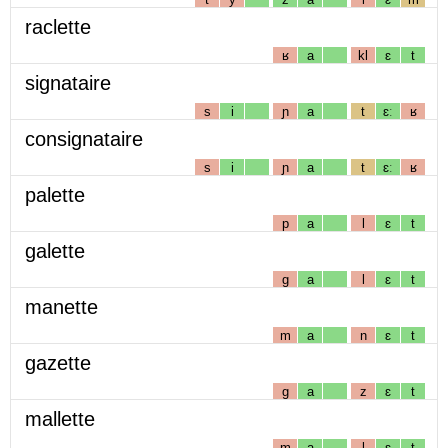
raclette
ʁ
a
kl
ɛ
t
signataire
s
i
ɲ
a
t
ɛː
ʁ
consignataire
s
i
ɲ
a
t
ɛː
ʁ
palette
p
a
l
ɛ
t
galette
g
a
l
ɛ
t
manette
m
a
n
ɛ
t
gazette
g
a
z
ɛ
t
mallette
m
a
l
ɛ
t