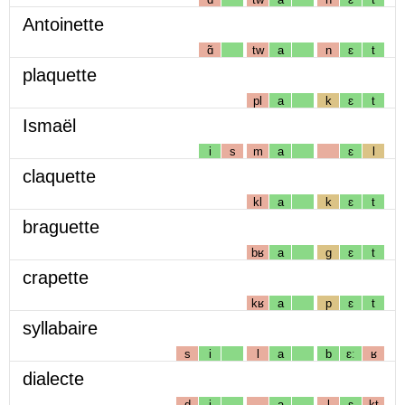
Antoinette
ɑ̃
tw
a
n
ɛ
t
plaquette
pl
a
k
ɛ
t
Ismaël
i
s
m
a
ɛ
l
claquette
kl
a
k
ɛ
t
braguette
bʁ
a
g
ɛ
t
crapette
kʁ
a
p
ɛ
t
syllabaire
s
i
l
a
b
ɛː
ʁ
dialecte
d
i
a
l
ɛ
kt