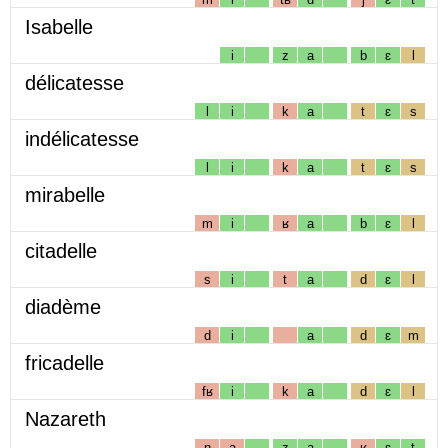
Isabelle
i
z
a
b
ɛ
l
délicatesse
l
i
k
a
t
ɛ
s
indélicatesse
l
i
k
a
t
ɛ
s
mirabelle
m
i
ʁ
a
b
ɛ
l
citadelle
s
i
t
a
d
ɛ
l
diadème
d
i
a
d
ɛ
m
fricadelle
fʁ
i
k
a
d
ɛ
l
Nazareth
n
a
z
a
ʁ
ɛ
t