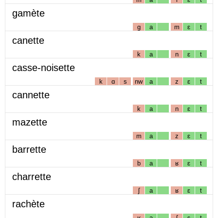
gamète
g
a
m
ɛ
t
canette
k
a
n
ɛ
t
casse-noisette
k
ɑ
s
nw
a
z
ɛ
t
cannette
k
a
n
ɛ
t
mazette
m
a
z
ɛ
t
barrette
b
a
ʁ
ɛ
t
charrette
ʃ
a
ʁ
ɛ
t
rachète
ʁ
a
ʃ
ɛ
t