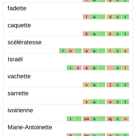
fadette
f
a
d
ɛ
t
caquette
k
a
k
ɛ
t
scélératesse
l
e
ʁ
a
t
ɛ
s
Israël
i
s
ʁ
a
ɛ
l
vachette
v
a
ʃ
ɛ
t
sarrette
s
a
ʁ
ɛ
t
ivoirienne
i
vw
ɑ
ʁj
ɛ
n
Marie-Antoinette
ɑ̃
tw
a
n
ɛ
t