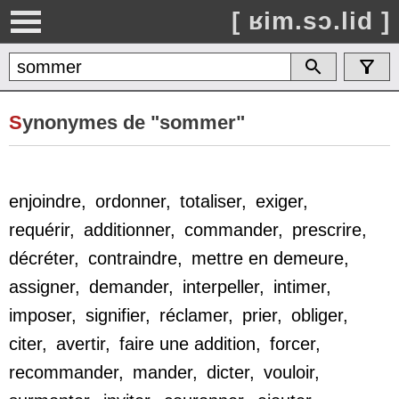
[ ʁim.sɔ.lid ]
S
ynonymes de "sommer"
enjoindre
,
ordonner
,
totaliser
,
exiger
,
requérir
,
additionner
,
commander
,
prescrire
,
décréter
,
contraindre
,
mettre en demeure
,
assigner
,
demander
,
interpeller
,
intimer
,
imposer
,
signifier
,
réclamer
,
prier
,
obliger
,
citer
,
avertir
,
faire une addition
,
forcer
,
recommander
,
mander
,
dicter
,
vouloir
,