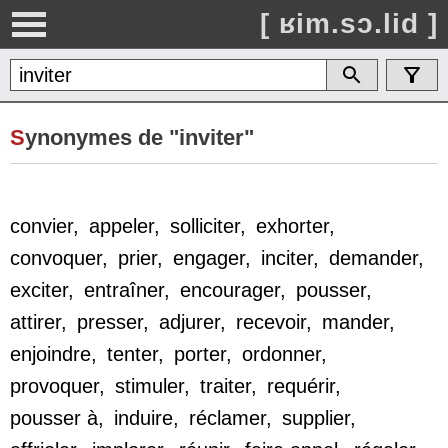
[ ʁim.sɔ.lid ]
S
ynonymes de "inviter"
convier
,
appeler
,
solliciter
,
exhorter
,
convoquer
,
prier
,
engager
,
inciter
,
demander
,
exciter
,
entraîner
,
encourager
,
pousser
,
attirer
,
presser
,
adjurer
,
recevoir
,
mander
,
enjoindre
,
tenter
,
porter
,
ordonner
,
provoquer
,
stimuler
,
traiter
,
requérir
,
pousser à
,
induire
,
réclamer
,
supplier
,