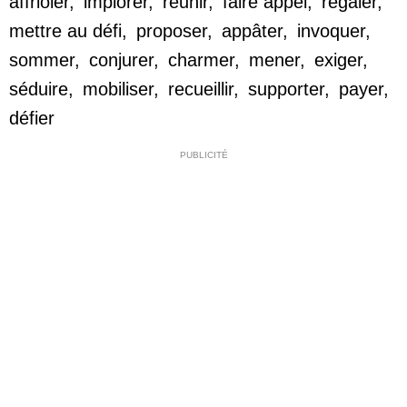
affrioler
,
implorer
,
réunir
,
faire appel
,
régaler
,
mettre au défi
,
proposer
,
appâter
,
invoquer
,
sommer
,
conjurer
,
charmer
,
mener
,
exiger
,
séduire
,
mobiliser
,
recueillir
,
supporter
,
payer
,
défier
PUBLICITÉ