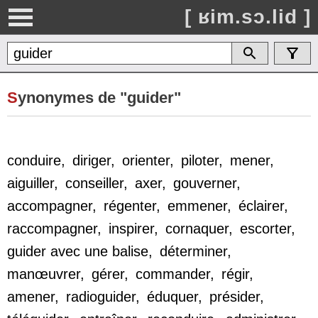
[ ʁim.sɔ.lid ]
S
ynonymes de "guider"
conduire
,
diriger
,
orienter
,
piloter
,
mener
,
aiguiller
,
conseiller
,
axer
,
gouverner
,
accompagner
,
régenter
,
emmener
,
éclairer
,
raccompagner
,
inspirer
,
cornaquer
,
escorter
,
guider avec une balise
,
déterminer
,
manœuvrer
,
gérer
,
commander
,
régir
,
amener
,
radioguider
,
éduquer
,
présider
,