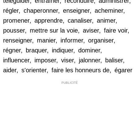
téléguider
,
entraîner
,
reconduire
,
administrer
,
régler
,
chaperonner
,
enseigner
,
acheminer
,
promener
,
apprendre
,
canaliser
,
animer
,
pousser
,
mettre sur la voie
,
aviser
,
faire voir
,
renseigner
,
manier
,
informer
,
organiser
,
régner
,
braquer
,
indiquer
,
dominer
,
influencer
,
imposer
,
viser
,
jalonner
,
baliser
,
aider
,
s'orienter
,
faire les honneurs de
,
égarer
PUBLICITÉ