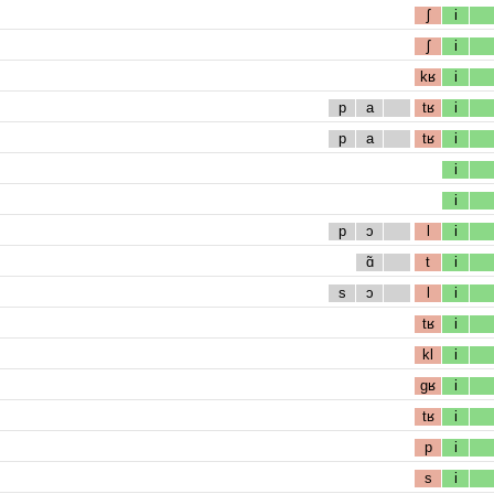
ʃ
i
ʃ
i
kʁ
i
p
a
tʁ
i
p
a
tʁ
i
i
i
p
ɔ
l
i
ɑ̃
t
i
s
ɔ
l
i
tʁ
i
kl
i
gʁ
i
tʁ
i
p
i
s
i