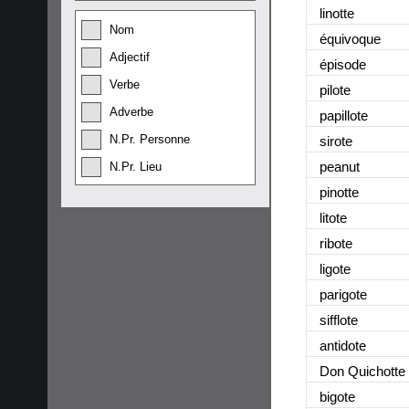
linotte
Nom
équivoque
Adjectif
épisode
Verbe
pilote
Adverbe
papillote
N.Pr. Personne
sirote
peanut
N.Pr. Lieu
pinotte
litote
ribote
ligote
parigote
sifflote
antidote
Don Quichotte
bigote