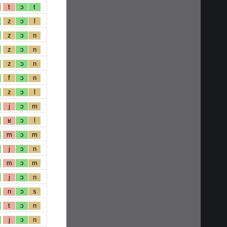
t
ɔ
t
z
ɔ
l
z
ɔ
n
z
ɔ
n
z
ɔ
n
f
ɔ
n
z
ɔ
l
j
ɔ
m
ʁ
ɔ
l
m
ɔ
m
j
ɔ
n
m
ɔ
m
j
ɔ
n
n
ɔ
s
t
ɔ
n
j
ɔ
n