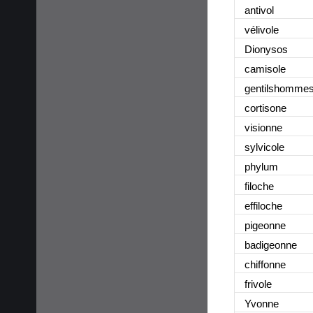
antivol
vélivole
Dionysos
camisole
gentilshomme
cortisone
visionne
sylvicole
phylum
filoche
effiloche
pigeonne
badigeonne
chiffonne
frivole
Yvonne