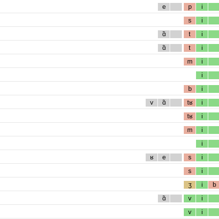
e
p
i
s
i
ɑ̃
t
i
ɑ̃
t
i
m
i
i
b
i
v
ɑ̃
tʁ
i
tʁ
i
m
i
i
ʁ
e
s
i
s
i
ʒ
i
b
ɑ̃
v
i
v
i