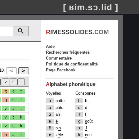
[ ʁim.sɔ.lid ]
R
IMESSOLIDES
.COM
Aide
Recherches fréquentes
Commentaire
Politique de confidentialité
Page Facebook
10
A
lphabet phonétique
ʒ
ɔ
t
Voyelles
Consonnes
g
ɔ
t
a
p
a
tte
b
b
ɑ
p
â
te
d
d
v
ɔ
t
ɑ̃
an
f
f
v
ɔ
k
e
é
g
g
oût
v
ɔ
k
ẽ
p
in
ʒ
J
n
ɔ
t
ɛ
z
è
le
k
c
ou