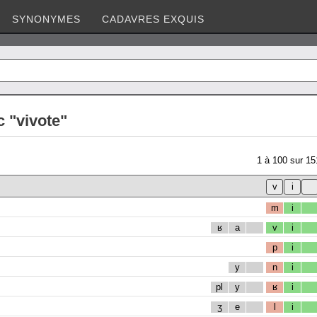
SYNONYMES
CADAVRES EXQUIS
 "vivote"
1
à
100
sur
15
m
i
ʁ
a
v
i
p
i
y
n
i
pl
y
ʁ
i
ʒ
e
l
i