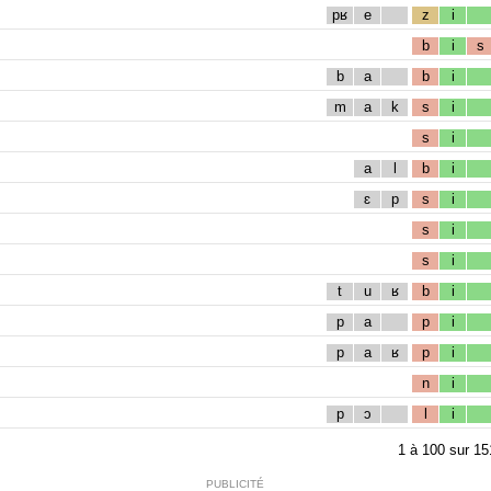
pʁ
e
z
i
b
i
s
b
a
b
i
m
a
k
s
i
s
i
a
l
b
i
ɛ
p
s
i
s
i
s
i
t
u
ʁ
b
i
p
a
p
i
p
a
ʁ
p
i
n
i
p
ɔ
l
i
1
à
100
sur
15
PUBLICITÉ