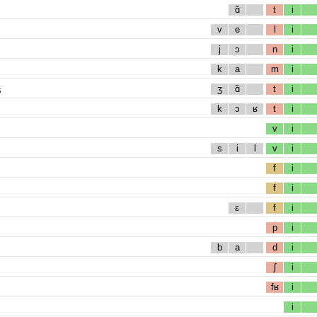
ɑ̃
t
i
v
e
l
i
j
ɔ
n
i
k
a
m
i
s
ʒ
ɑ̃
t
i
k
ɔ
ʁ
t
i
v
i
s
i
l
v
i
f
i
f
i
ɛ
f
i
p
i
b
a
d
i
ʃ
i
fʁ
i
i