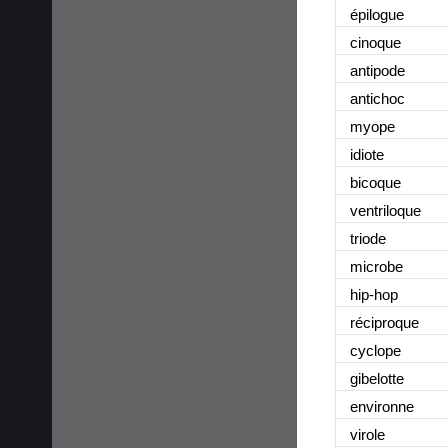
épilogue
cinoque
antipode
antichoc
myope
idiote
bicoque
ventriloque
triode
microbe
hip-hop
réciproque
cyclope
gibelotte
environne
virole