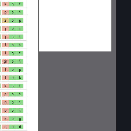
k
ɔ
t
p
ɔ
t
z
ɔ
p
j
ɔ
t
j
ɔ
t
l
ɔ
t
l
ɔ
t
gl
ɔ
t
l
ɔ
p
l
ɔ
k
k
ɔ
t
ɲ
ɔ
t
ɲ
ɔ
t
p
ɔ
t
ʁ
ɔ
g
n
ɔ
d