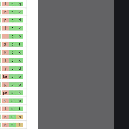
l
ɔ
g
n
ɔ
k
p
ɔ
d
ʃ
ɔ
k
ɔ
p
dj
ɔ
t
k
ɔ
k
l
ɔ
k
j
ɔ
d
kʁ
ɔ
b
p
ɔ
p
pʁ
ɔ
k
kl
ɔ
p
l
ɔ
t
ʁ
ɔ
n
ʁ
ɔ
l