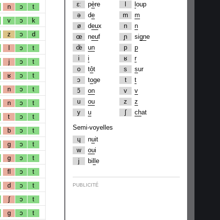
ɛː
p
è
re
l
l
oup
n
ɔ
t
ə
d
e
m
m
v
ɔ
k
ø
d
eu
x
n
n
z
ɔ
d
œ
n
eu
f
ɲ
si
gn
e
œ̃
un
p
p
l
ɔ
t
i
i
ʁ
r
j
ɔ
t
o
t
ô
t
s
s
ur
ʁ
ɔ
t
ɔ
t
o
ge
t
t
n
ɔ
t
ɔ̃
on
v
v
u
ou
z
z
n
ɔ
t
y
u
ʃ
ch
at
t
ɔ
t
Semi-voyelles
b
ɔ
t
ɥ
n
u
it
g
ɔ
t
w
ou
i
g
ɔ
t
j
bi
ll
e
fl
ɔ
t
d
ɔ
t
PUBLICITÉ
ʃ
ɔ
t
g
ɔ
t