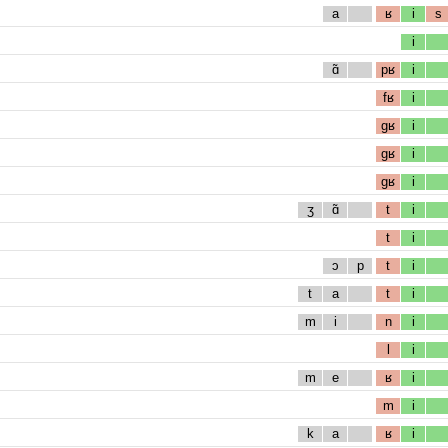
a
ʁ
i
s
i
ɑ̃
pʁ
i
fʁ
i
gʁ
i
gʁ
i
gʁ
i
ʒ
ɑ̃
t
i
t
i
ɔ
p
t
i
t
a
t
i
m
i
n
i
l
i
m
e
ʁ
i
m
i
k
a
ʁ
i