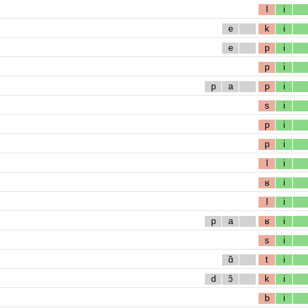
l
i
e
k
i
e
p
i
p
i
p
a
p
i
s
i
p
i
p
i
l
i
ʁ
i
l
i
p
a
ʁ
i
s
i
ɑ̃
t
i
d
ɔ̃
k
i
b
i