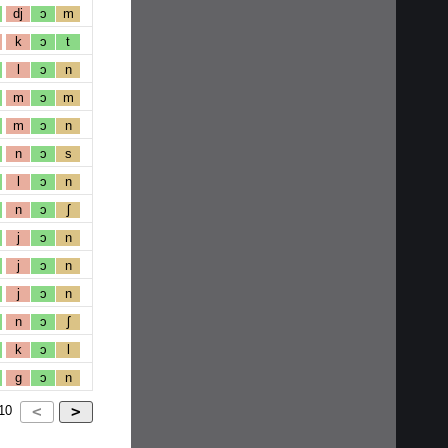
dj
ɔ
m
k
ɔ
t
l
ɔ
n
m
ɔ
m
m
ɔ
n
n
ɔ
s
l
ɔ
n
n
ɔ
ʃ
j
ɔ
n
j
ɔ
n
j
ɔ
n
n
ɔ
ʃ
k
ɔ
l
g
ɔ
n
10