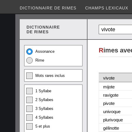
DICTIONNAIRE DE RIMES
CHAMPS LEXICAUX
DICTIONNAIRE
DE RIMES
R
imes avec
Assonance
Rime
Mots rares inclus
vivote
mijote
1 Syllabe
ravigote
2 Syllabes
pivote
3 Syllabes
univoque
4 Syllabes
plurivoque
5 et plus
gélinotte