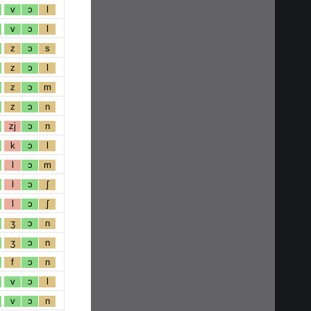
v
ɔ
l
v
ɔ
l
z
ɔ
s
z
ɔ
l
z
ɔ
m
z
ɔ
n
zj
ɔ
n
k
ɔ
l
l
ɔ
m
l
ɔ
ʃ
l
ɔ
ʃ
ʒ
ɔ
n
ʒ
ɔ
n
f
ɔ
n
v
ɔ
l
v
ɔ
n