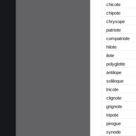
chicote
chipote
chrysope
patriote
compatriote
hilote
ilote
polyglotte
antilope
soliloque
tricote
clignote
grignote
tripote
pirogue
synode