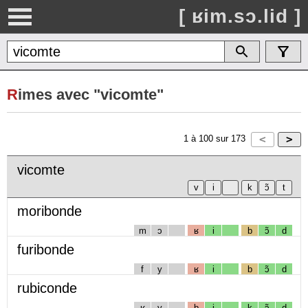
[ ʁim.sɔ.lid ]
R
imes avec "vicomte"
1
à
100
sur
173
vicomte
moribonde
m
ɔ
ʁ
i
b
ɔ̃
d
furibonde
f
y
ʁ
i
b
ɔ̃
d
rubiconde
ʁ
y
b
i
k
ɔ̃
d