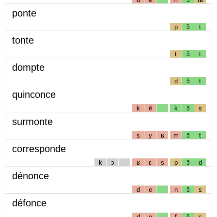
ponte
p
ɔ̃
t
tonte
t
ɔ̃
t
dompte
d
ɔ̃
t
quinconce
k
ẽ
k
ɔ̃
s
surmonte
s
y
ʁ
m
ɔ̃
t
corresponde
k
ɔ
ʁ
ɛ
s
p
ɔ̃
d
dénonce
d
e
n
ɔ̃
s
défonce
d
e
f
ɔ̃
s