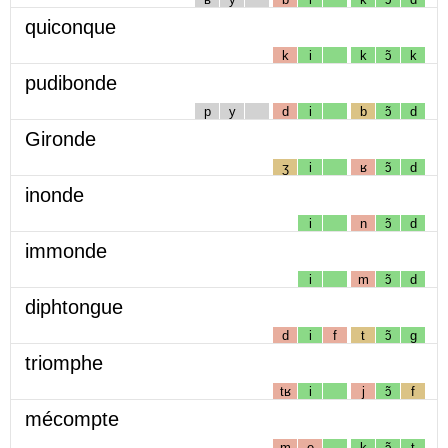
quiconque
k
i
k
ɔ̃
k
pudibonde
p
y
d
i
b
ɔ̃
d
Gironde
ʒ
i
ʁ
ɔ̃
d
inonde
i
n
ɔ̃
d
immonde
i
m
ɔ̃
d
diphtongue
d
i
f
t
ɔ̃
g
triomphe
tʁ
i
j
ɔ̃
f
mécompte
m
e
k
ɔ̃
t