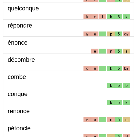
quelconque
k
ɛ
l
k
ɔ̃
k
répondre
ʁ
e
p
ɔ̃
dʁ
énonce
e
n
ɔ̃
s
décombre
d
e
k
ɔ̃
bʁ
combe
k
ɔ̃
b
conque
k
ɔ̃
k
renonce
ʁ
ə
n
ɔ̃
s
pétoncle
p
e
t
ɔ̃
kl