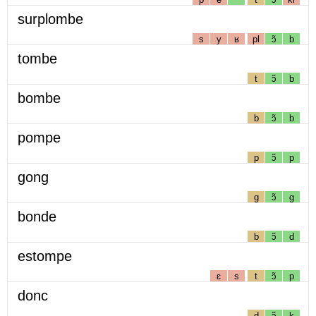
surplombe
s
y
ʁ
pl
ɔ̃
b
tombe
t
ɔ̃
b
bombe
b
ɔ̃
b
pompe
p
ɔ̃
p
gong
g
ɔ̃
g
bonde
b
ɔ̃
d
estompe
ɛ
s
t
ɔ̃
p
donc
d
ɔ̃
k