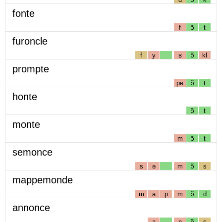
fonte
f
ɔ̃
t
furoncle
f
y
ʁ
ɔ̃
kl
prompte
pʁ
ɔ̃
t
honte
ɔ̃
t
monte
m
ɔ̃
t
semonce
s
ə
m
ɔ̃
s
mappemonde
m
a
p
m
ɔ̃
d
annonce
a
n
ɔ̃
s