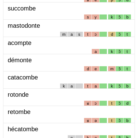
succombe
s
y
k
ɔ̃
b
mastodonte
m
a
s
t
ɔ
d
ɔ̃
t
acompte
a
k
ɔ̃
t
démonte
d
e
m
ɔ̃
t
catacombe
k
a
t
a
k
ɔ̃
b
rotonde
ʁ
ɔ
t
ɔ̃
d
retombe
ʁ
ə
t
ɔ̃
b
hécatombe
e
k
a
t
ɔ̃
b