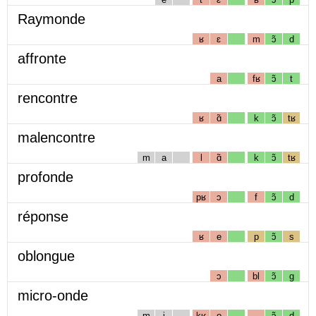
Raymonde
ʁ
ɛ
m
ɔ̃
d
affronte
a
fʁ
ɔ̃
t
rencontre
ʁ
ɑ̃
k
ɔ̃
tʁ
malencontre
m
a
l
ɑ̃
k
ɔ̃
tʁ
profonde
pʁ
ɔ
f
ɔ̃
d
réponse
ʁ
e
p
ɔ̃
s
oblongue
ɔ
bl
ɔ̃
g
micro-onde
m
i
kʁ
o
ɔ̃
d