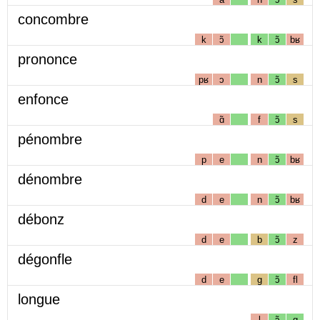
concombre
k
ɔ̃
k
ɔ̃
bʁ
prononce
pʁ
ɔ
n
ɔ̃
s
enfonce
ɑ̃
f
ɔ̃
s
pénombre
p
e
n
ɔ̃
bʁ
dénombre
d
e
n
ɔ̃
bʁ
débonz
d
e
b
ɔ̃
z
dégonfle
d
e
g
ɔ̃
fl
longue
l
ɔ̃
g