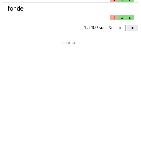
fonde
f
ɔ̃
d
1
à
100
sur
173
PUBLICITÉ