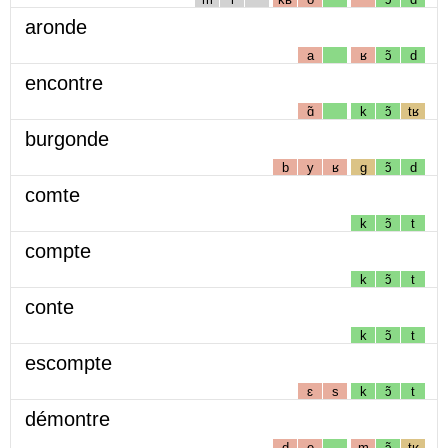
aronde
a
ʁ
ɔ̃
d
encontre
ɑ̃
k
ɔ̃
tʁ
burgonde
b
y
ʁ
g
ɔ̃
d
comte
k
ɔ̃
t
compte
k
ɔ̃
t
conte
k
ɔ̃
t
escompte
ɛ
s
k
ɔ̃
t
démontre
d
e
m
ɔ̃
tʁ