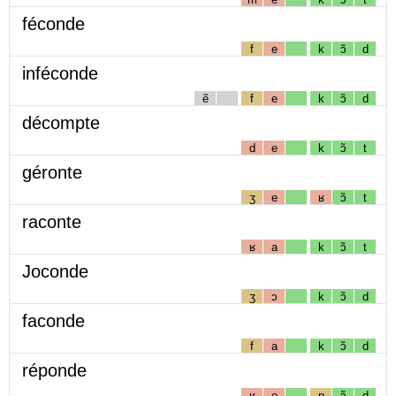
féconde
f
e
k
ɔ̃
d
inféconde
ẽ
f
e
k
ɔ̃
d
décompte
d
e
k
ɔ̃
t
géronte
ʒ
e
ʁ
ɔ̃
t
raconte
ʁ
a
k
ɔ̃
t
Joconde
ʒ
ɔ
k
ɔ̃
d
faconde
f
a
k
ɔ̃
d
réponde
ʁ
e
p
ɔ̃
d