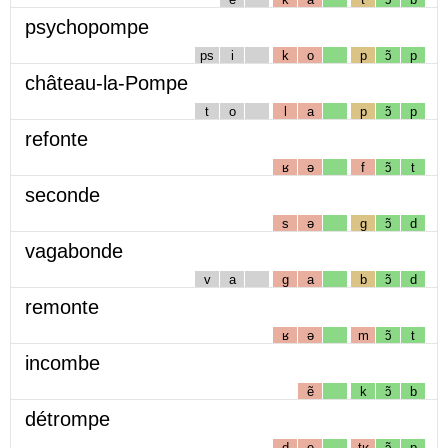
psychopompe
ps
i
k
o
p
ɔ̃
p
château-la-Pompe
t
o
l
a
p
ɔ̃
p
refonte
ʁ
ə
f
ɔ̃
t
seconde
s
ə
g
ɔ̃
d
vagabonde
v
a
g
a
b
ɔ̃
d
remonte
ʁ
ə
m
ɔ̃
t
incombe
ẽ
k
ɔ̃
b
détrompe
d
e
tʁ
ɔ̃
p