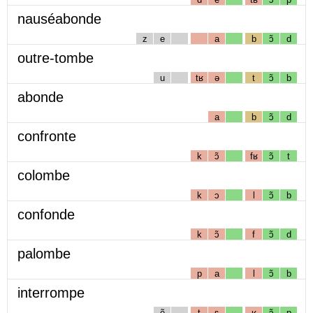
nauséabonde
z
e
a
b
ɔ̃
d
outre-tombe
u
tʁ
ə
t
ɔ̃
b
abonde
a
b
ɔ̃
d
confronte
k
ɔ̃
fʁ
ɔ̃
t
colombe
k
ɔ
l
ɔ̃
b
confonde
k
ɔ̃
f
ɔ̃
d
palombe
p
a
l
ɔ̃
b
interrompe
ẽ
t
ɛ
ʁ
ɔ̃
p