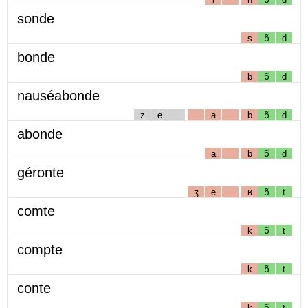
sonde
s
ɔ̃
d
bonde
b
ɔ̃
d
nauséabonde
z
e
a
b
ɔ̃
d
abonde
a
b
ɔ̃
d
géronte
ʒ
e
ʁ
ɔ̃
t
comte
k
ɔ̃
t
compte
k
ɔ̃
t
conte
k
ɔ̃
t