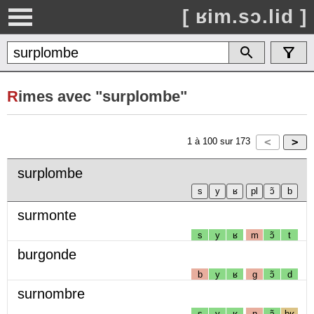
[ ʁim.sɔ.lid ]
R
imes avec "surplombe"
1
à
100
sur
173
surplombe
surmonte
s
y
ʁ
m
ɔ̃
t
burgonde
b
y
ʁ
g
ɔ̃
d
surnombre
s
y
ʁ
n
ɔ̃
bʁ