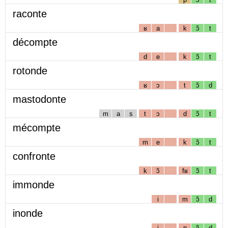
raconte
ʁ
a
k
ɔ̃
t
décompte
d
e
k
ɔ̃
t
rotonde
ʁ
ɔ
t
ɔ̃
d
mastodonte
m
a
s
t
ɔ
d
ɔ̃
t
mécompte
m
e
k
ɔ̃
t
confronte
k
ɔ̃
fʁ
ɔ̃
t
immonde
i
m
ɔ̃
d
inonde
i
n
ɔ̃
d