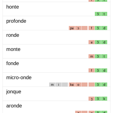
honte
ɔ̃
t
profonde
pʁ
ɔ
f
ɔ̃
d
ronde
ʁ
ɔ̃
d
monte
m
ɔ̃
t
fonde
f
ɔ̃
d
micro-onde
m
i
kʁ
o
ɔ̃
d
jonque
ʒ
ɔ̃
k
aronde
a
ʁ
ɔ̃
d