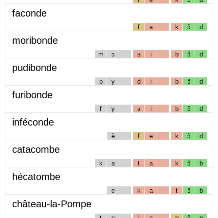
faconde
f
a
k
ɔ̃
d
moribonde
m
ɔ
ʁ
i
b
ɔ̃
d
pudibonde
p
y
d
i
b
ɔ̃
d
furibonde
f
y
ʁ
i
b
ɔ̃
d
inféconde
ẽ
f
e
k
ɔ̃
d
catacombe
k
a
t
a
k
ɔ̃
b
hécatombe
e
k
a
t
ɔ̃
b
château-la-Pompe
t
o
l
a
p
ɔ̃
p