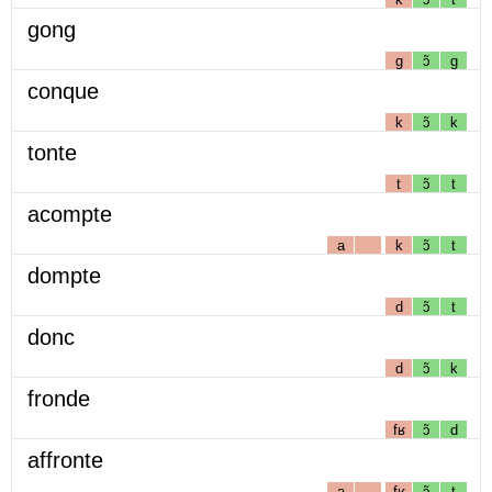
gong
g
ɔ̃
g
conque
k
ɔ̃
k
tonte
t
ɔ̃
t
acompte
a
k
ɔ̃
t
dompte
d
ɔ̃
t
donc
d
ɔ̃
k
fronde
fʁ
ɔ̃
d
affronte
a
fʁ
ɔ̃
t