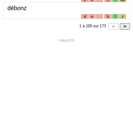
débonz
d
e
b
ɔ̃
z
1
à
100
sur
173
PUBLICITÉ