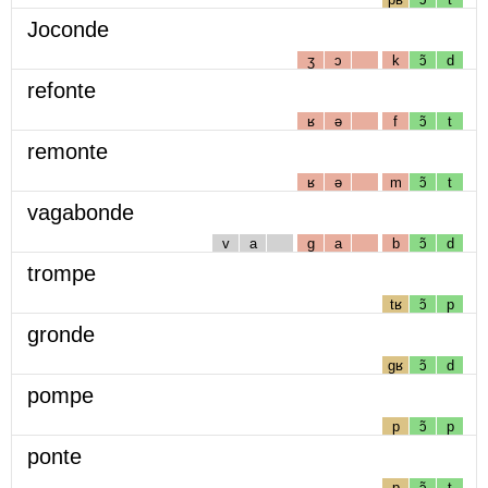
Joconde
ʒ
ɔ
k
ɔ̃
d
refonte
ʁ
ə
f
ɔ̃
t
remonte
ʁ
ə
m
ɔ̃
t
vagabonde
v
a
g
a
b
ɔ̃
d
trompe
tʁ
ɔ̃
p
gronde
gʁ
ɔ̃
d
pompe
p
ɔ̃
p
ponte
p
ɔ̃
t