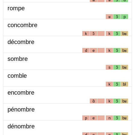
rompe
ʁ
ɔ̃
p
concombre
k
ɔ̃
k
ɔ̃
bʁ
décombre
d
e
k
ɔ̃
bʁ
sombre
s
ɔ̃
bʁ
comble
k
ɔ̃
bl
encombre
ɑ̃
k
ɔ̃
bʁ
pénombre
p
e
n
ɔ̃
bʁ
dénombre
d
e
n
ɔ̃
bʁ