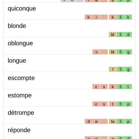
quiconque
k
i
k
ɔ̃
k
blonde
bl
ɔ̃
d
oblongue
ɔ
bl
ɔ̃
g
longue
l
ɔ̃
g
escompte
ɛ
s
k
ɔ̃
t
estompe
ɛ
s
t
ɔ̃
p
détrompe
d
e
tʁ
ɔ̃
p
réponde
ʁ
e
p
ɔ̃
d