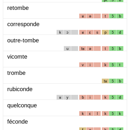
retombe
ʁ
ə
t
ɔ̃
b
corresponde
k
ɔ
ʁ
ɛ
s
p
ɔ̃
d
outre-tombe
u
tʁ
ə
t
ɔ̃
b
vicomte
v
i
k
ɔ̃
t
trombe
tʁ
ɔ̃
b
rubiconde
ʁ
y
b
i
k
ɔ̃
d
quelconque
k
ɛ
l
k
ɔ̃
k
féconde
f
e
k
ɔ̃
d