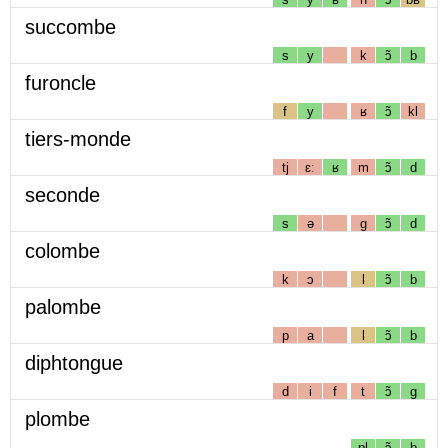
succombe
s
y
k
ɔ̃
b
furoncle
f
y
ʁ
ɔ̃
kl
tiers-monde
tj
ɛː
ʁ
m
ɔ̃
d
seconde
s
ə
g
ɔ̃
d
colombe
k
ɔ
l
ɔ̃
b
palombe
p
a
l
ɔ̃
b
diphtongue
d
i
f
t
ɔ̃
g
plombe
pl
ɔ̃
b