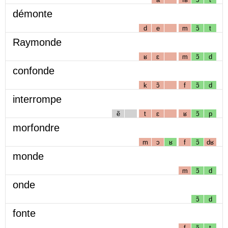
démonte
d
e
m
ɔ̃
t
Raymonde
ʁ
ɛ
m
ɔ̃
d
confonde
k
ɔ̃
f
ɔ̃
d
interrompe
ẽ
t
ɛ
ʁ
ɔ̃
p
morfondre
m
ɔ
ʁ
f
ɔ̃
dʁ
monde
m
ɔ̃
d
onde
ɔ̃
d
fonte
f
ɔ̃
t