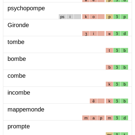
psychopompe
ps
i
k
o
p
ɔ̃
p
Gironde
ʒ
i
ʁ
ɔ̃
d
tombe
t
ɔ̃
b
bombe
b
ɔ̃
b
combe
k
ɔ̃
b
incombe
ẽ
k
ɔ̃
b
mappemonde
m
a
p
m
ɔ̃
d
prompte
pʁ
ɔ̃
t