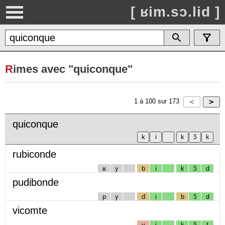
[ ʁim.sɔ.lid ]
R
imes avec "quiconque"
1
à
100
sur
173
quiconque
rubiconde
ʁ
y
b
i
k
ɔ̃
d
pudibonde
p
y
d
i
b
ɔ̃
d
vicomte
v
i
k
ɔ̃
t