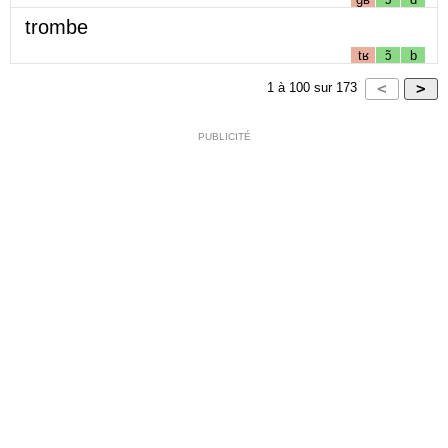
trombe
tʁ
ɔ̃
b
1
à
100
sur
173
PUBLICITÉ