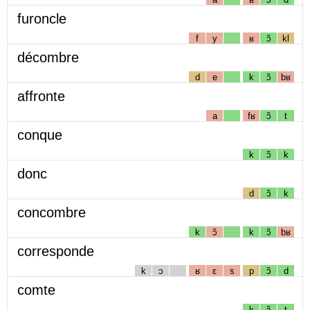
furoncle
f
y
ʁ
ɔ̃
kl
décombre
d
e
k
ɔ̃
bʁ
affronte
a
fʁ
ɔ̃
t
conque
k
ɔ̃
k
donc
d
ɔ̃
k
concombre
k
ɔ̃
k
ɔ̃
bʁ
corresponde
k
ɔ
ʁ
ɛ
s
p
ɔ̃
d
comte
k
ɔ̃
t