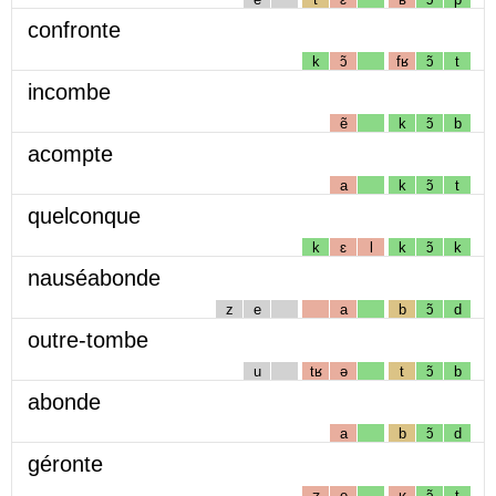
confronte
k
ɔ̃
fʁ
ɔ̃
t
incombe
ẽ
k
ɔ̃
b
acompte
a
k
ɔ̃
t
quelconque
k
ɛ
l
k
ɔ̃
k
nauséabonde
z
e
a
b
ɔ̃
d
outre-tombe
u
tʁ
ə
t
ɔ̃
b
abonde
a
b
ɔ̃
d
géronte
ʒ
e
ʁ
ɔ̃
t