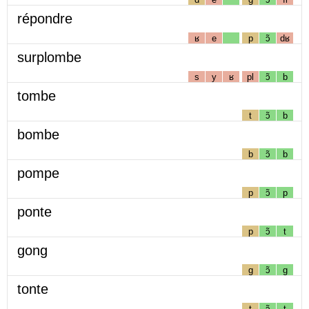
répondre
ʁ
e
p
ɔ̃
dʁ
surplombe
s
y
ʁ
pl
ɔ̃
b
tombe
t
ɔ̃
b
bombe
b
ɔ̃
b
pompe
p
ɔ̃
p
ponte
p
ɔ̃
t
gong
g
ɔ̃
g
tonte
t
ɔ̃
t