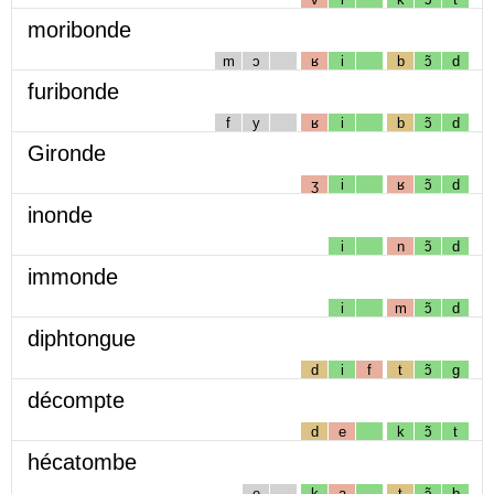
moribonde
m
ɔ
ʁ
i
b
ɔ̃
d
furibonde
f
y
ʁ
i
b
ɔ̃
d
Gironde
ʒ
i
ʁ
ɔ̃
d
inonde
i
n
ɔ̃
d
immonde
i
m
ɔ̃
d
diphtongue
d
i
f
t
ɔ̃
g
décompte
d
e
k
ɔ̃
t
hécatombe
e
k
a
t
ɔ̃
b