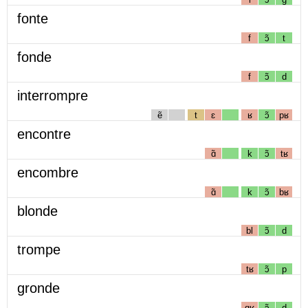
fonte
f
ɔ̃
t
fonde
f
ɔ̃
d
interrompre
ẽ
t
ɛ
ʁ
ɔ̃
pʁ
encontre
ɑ̃
k
ɔ̃
tʁ
encombre
ɑ̃
k
ɔ̃
bʁ
blonde
bl
ɔ̃
d
trompe
tʁ
ɔ̃
p
gronde
gʁ
ɔ̃
d