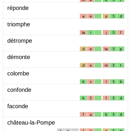
réponde
ʁ
e
p
ɔ̃
d
triomphe
tʁ
i
j
ɔ̃
f
détrompe
d
e
tʁ
ɔ̃
p
démonte
d
e
m
ɔ̃
t
colombe
k
ɔ
l
ɔ̃
b
confonde
k
ɔ̃
f
ɔ̃
d
faconde
f
a
k
ɔ̃
d
château-la-Pompe
t
o
l
a
p
ɔ̃
p