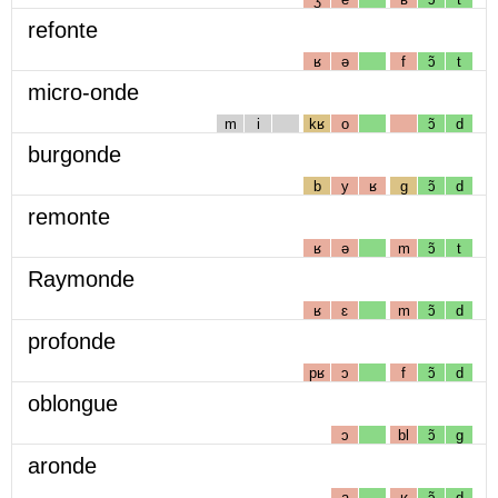
refonte
ʁ
ə
f
ɔ̃
t
micro-onde
m
i
kʁ
o
ɔ̃
d
burgonde
b
y
ʁ
g
ɔ̃
d
remonte
ʁ
ə
m
ɔ̃
t
Raymonde
ʁ
ɛ
m
ɔ̃
d
profonde
pʁ
ɔ
f
ɔ̃
d
oblongue
ɔ
bl
ɔ̃
g
aronde
a
ʁ
ɔ̃
d