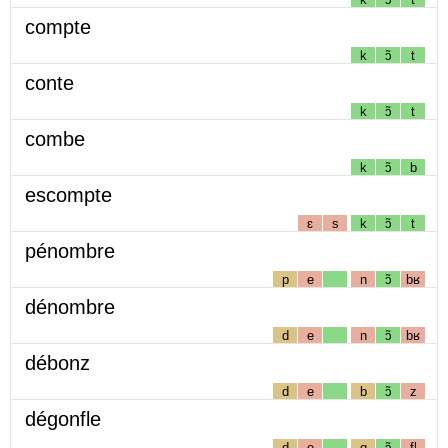
compte
k
ɔ̃
t
conte
k
ɔ̃
t
combe
k
ɔ̃
b
escompte
ɛ
s
k
ɔ̃
t
pénombre
p
e
n
ɔ̃
bʁ
dénombre
d
e
n
ɔ̃
bʁ
débonz
d
e
b
ɔ̃
z
dégonfle
d
e
g
ɔ̃
fl