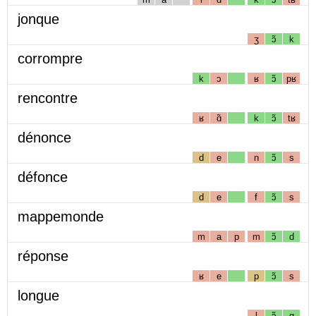
jonque
ʒ
ɔ̃
k
corrompre
k
ɔ
ʁ
ɔ̃
pʁ
rencontre
ʁ
ɑ̃
k
ɔ̃
tʁ
dénonce
d
e
n
ɔ̃
s
défonce
d
e
f
ɔ̃
s
mappemonde
m
a
p
m
ɔ̃
d
réponse
ʁ
e
p
ɔ̃
s
longue
l
ɔ̃
g