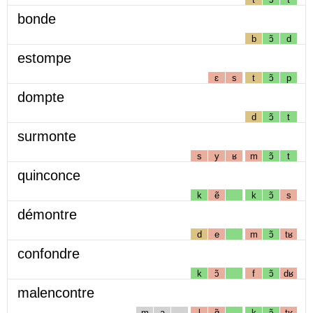
bonde
b
ɔ̃
d
estompe
ɛ
s
t
ɔ̃
p
dompte
d
ɔ̃
t
surmonte
s
y
ʁ
m
ɔ̃
t
quinconce
k
ẽ
k
ɔ̃
s
démontre
d
e
m
ɔ̃
tʁ
confondre
k
ɔ̃
f
ɔ̃
dʁ
malencontre
m
a
l
ɑ̃
k
ɔ̃
tʁ