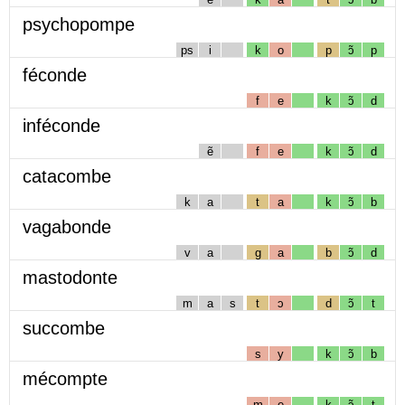
psychopompe
ps
i
k
o
p
ɔ̃
p
féconde
f
e
k
ɔ̃
d
inféconde
ẽ
f
e
k
ɔ̃
d
catacombe
k
a
t
a
k
ɔ̃
b
vagabonde
v
a
g
a
b
ɔ̃
d
mastodonte
m
a
s
t
ɔ
d
ɔ̃
t
succombe
s
y
k
ɔ̃
b
mécompte
m
e
k
ɔ̃
t