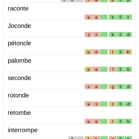
raconte
ʁ
a
k
ɔ̃
t
Joconde
ʒ
ɔ
k
ɔ̃
d
pétoncle
p
e
t
ɔ̃
kl
palombe
p
a
l
ɔ̃
b
seconde
s
ə
g
ɔ̃
d
rotonde
ʁ
ɔ
t
ɔ̃
d
retombe
ʁ
ə
t
ɔ̃
b
interrompe
ẽ
t
ɛ
ʁ
ɔ̃
p