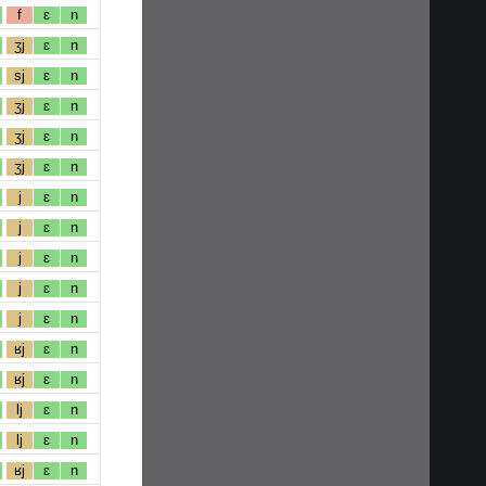
f
ɛ
n
ʒj
ɛ
n
sj
ɛ
n
ʒj
ɛ
n
ʒj
ɛ
n
ʒj
ɛ
n
j
ɛ
n
j
ɛ
n
j
ɛ
n
j
ɛ
n
j
ɛ
n
ʁj
ɛ
n
ʁj
ɛ
n
lj
ɛ
n
lj
ɛ
n
ʁj
ɛ
n