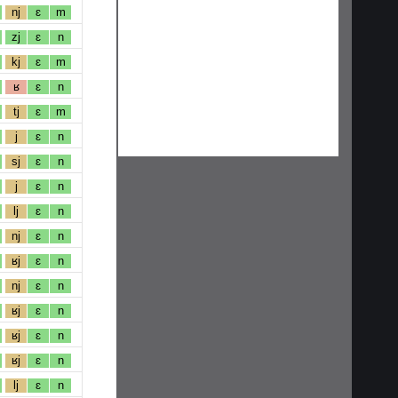
nj
ɛ
m
zj
ɛ
n
kj
ɛ
m
ʁ
ɛ
n
tj
ɛ
m
j
ɛ
n
sj
ɛ
n
j
ɛ
n
lj
ɛ
n
nj
ɛ
n
ʁj
ɛ
n
nj
ɛ
n
ʁj
ɛ
n
ʁj
ɛ
n
ʁj
ɛ
n
lj
ɛ
n