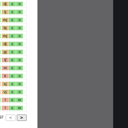
dj
ɛ
n
tj
ɛ
n
mj
ɛ
n
bj
ɛ
n
mj
ɛ
n
dj
ɛ
n
pj
ɛ
n
tʃ
ɛ
n
m
ɛ
n
k
ɛ
n
sj
ɛ
n
vj
ɛ
n
l
ɛ
m
l
ɛ
m
97