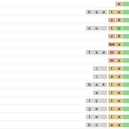
e
k
a
ʁ
t
e
s
ẽ
s
u
t
ɛ
v
ẽ
tʁw
a
f
a
ʁ
m
a
m
a
i
t
a
i
ʁ
a
b
a
k
t
e
a
t
e
l
y
t
e
ʒ
e
t
a
l
e
t
a
k
ɔ
ʁ
a