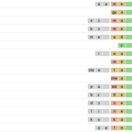
a
ʁ
m
e
gʁ
a
s
ɔ
m
a
k
ɔ
m
e
m
e
ʁ
ẽ
ɛ
i
ʁ
a
m
ẽ
stʁ
a
t
a
mw
a
p
a
ʁw
a
b
ɛ
tl
e
d
ɔ
n
e
l
i
n
e
k
o
k
a
a
ʁ
l
e