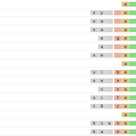
a
z
y
e
s
a
a
s
a
a
e
g
e
a
e
s
e
a
a
s
i
b
e
v
e
n
e
ɔ
v
a
s
i
f
e
t
ɑ̃
z
a
a
k
ɔ
ʁ
n
e
k
a
n
a