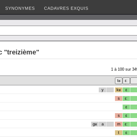
SYNONYMES
CADAVRES EXQUIS
 "treizième"
1
à
100
sur
34
y
kʁ
ɛ
s
ɛː
ɛ
s
ɛ
gʁ
a
m
ɛː
t
ɛ