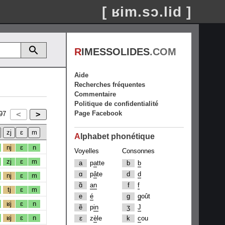
[ ʁim.sɔ.lid ]
R
IMESSOLIDES
.COM
Aide
Recherches fréquentes
Commentaire
Politique de confidentialité
Page Facebook
97
A
lphabet phonétique
nj
ɛ
n
Voyelles
Consonnes
zj
ɛ
m
a
p
a
tte
b
b
ɑ
p
â
te
d
d
nj
ɛ
m
ɑ̃
an
f
f
tj
ɛ
m
e
é
g
g
oût
ʁj
ɛ
n
ẽ
p
in
ʒ
J
ʁj
ɛ
n
ɛ
z
è
le
k
c
ou