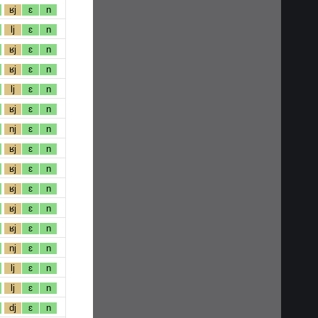
ʁj
ɛ
n
lj
ɛ
n
ʁj
ɛ
n
ʁj
ɛ
n
lj
ɛ
n
ʁj
ɛ
n
nj
ɛ
n
ʁj
ɛ
n
ʁj
ɛ
n
ʁj
ɛ
n
ʁj
ɛ
n
ʁj
ɛ
n
nj
ɛ
n
lj
ɛ
n
lj
ɛ
n
dj
ɛ
n