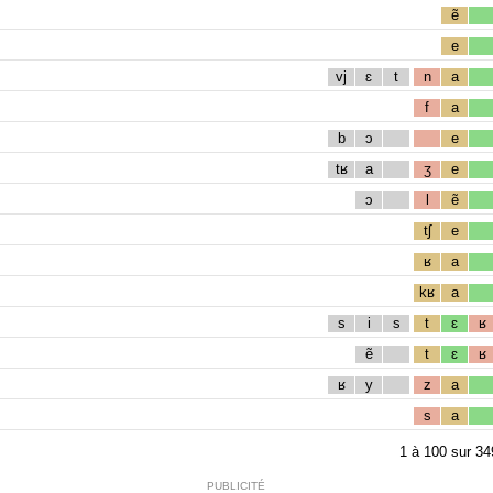
ẽ
e
vj
ɛ
t
n
a
f
a
b
ɔ
e
tʁ
a
ʒ
e
ɔ
l
ẽ
tʃ
e
ʁ
a
kʁ
a
s
i
s
t
ɛ
ʁ
ẽ
t
ɛ
ʁ
ʁ
y
z
a
s
a
1
à
100
sur
34
PUBLICITÉ