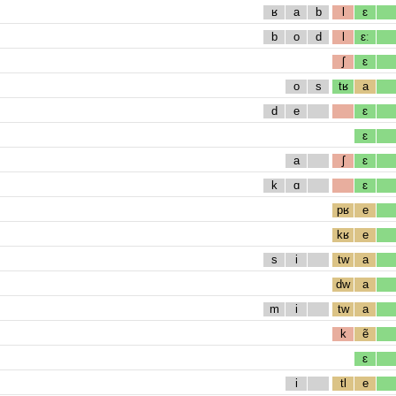
ʁ
a
b
l
ɛ
b
o
d
l
ɛː
ʃ
ɛ
o
s
tʁ
a
d
e
ɛ
ɛ
a
ʃ
ɛ
k
ɑ
ɛ
pʁ
e
kʁ
e
s
i
tw
a
dw
a
m
i
tw
a
k
ẽ
ɛ
i
tl
e