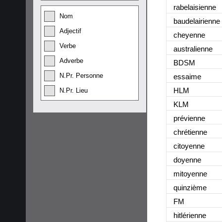
rabelaisienne
Nom
baudelairienne
Adjectif
cheyenne
Verbe
australienne
Adverbe
BDSM
N.Pr. Personne
essaime
HLM
N.Pr. Lieu
KLM
prévienne
chrétienne
citoyenne
doyenne
mitoyenne
quinzième
FM
hitlérienne