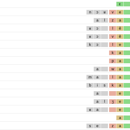
ɛ
n
ɔ
ʁ
v
e
a
l
z
a
ʁ
ɔ
l
ẽ
ʁ
ɔ
v
ẽ
k
ɔ
l
e
k
a
p
a
a
w
a
m
a
l
a
b
i
s
k
a
a
e
a
l
ʒ
e
ʁ
a
e
a
s
e
z
a