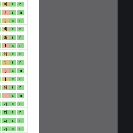
nj
ɛ
n
f
ɛ
m
lj
ɛ
n
dj
ɛ
n
dj
ɛ
n
l
ɛ
n
kj
ɛ
n
tj
ɛ
n
ʒ
ɛ
m
j
ɛ
n
sj
ɛ
n
ɛ
m
zj
ɛ
n
zj
ɛ
n
zj
ɛ
n
zj
ɛ
n