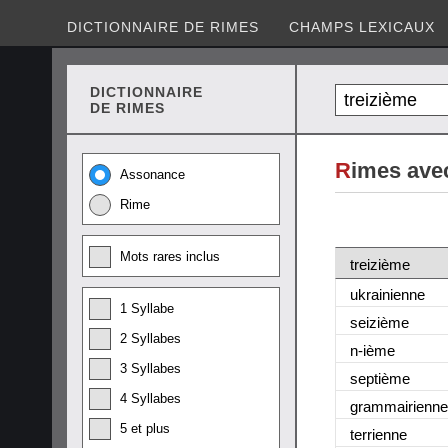
DICTIONNAIRE DE RIMES
CHAMPS LEXICAUX
DICTIONNAIRE
DE RIMES
R
imes avec
Assonance
Rime
Mots rares inclus
treizième
ukrainienne
1 Syllabe
seizième
2 Syllabes
n-ième
3 Syllabes
septième
4 Syllabes
grammairienne
5 et plus
terrienne