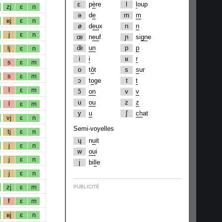
ɛː
p
è
re
l
l
oup
zj
ɛ
n
ə
d
e
m
m
ʁj
ɛ
n
ø
d
eu
x
n
n
j
ɛ
n
œ
n
eu
f
ɲ
si
gn
e
œ̃
un
p
p
lj
ɛ
n
i
i
ʁ
r
s
ɛ
m
o
t
ô
t
s
s
ur
s
ɛ
m
ɔ
t
o
ge
t
t
l
ɛ
m
ɔ̃
on
v
v
u
ou
z
z
l
ɛ
m
y
u
ʃ
ch
at
vj
ɛ
n
Semi-voyelles
tj
ɛ
n
ɥ
n
u
it
j
ɛ
n
w
ou
i
j
ɛ
n
j
bi
ll
e
j
ɛ
n
zj
ɛ
m
PUBLICITÉ
f
ɛ
m
ʁj
ɛ
n