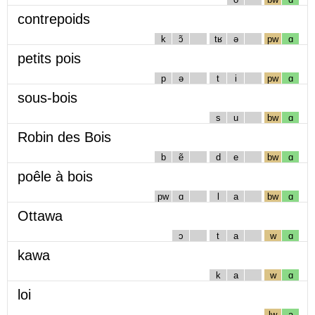
contrepoids
k
ɔ̃
tʁ
ə
pw
ɑ
petits pois
p
ə
t
i
pw
ɑ
sous-bois
s
u
bw
ɑ
Robin des Bois
b
ẽ
d
e
bw
ɑ
poêle à bois
pw
ɑ
l
a
bw
ɑ
Ottawa
ɔ
t
a
w
ɑ
kawa
k
a
w
ɑ
loi
lw
a