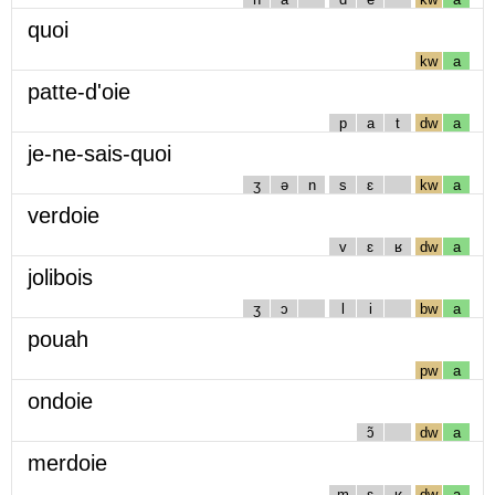
quoi
kw
a
patte-d'oie
p
a
t
dw
a
je-ne-sais-quoi
ʒ
ə
n
s
ɛ
kw
a
verdoie
v
ɛ
ʁ
dw
a
jolibois
ʒ
ɔ
l
i
bw
a
pouah
pw
a
ondoie
ɔ̃
dw
a
merdoie
m
ɛ
ʁ
dw
a