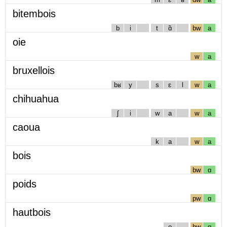
bitembois
b
i
t
ɑ̃
bw
a
oie
w
a
bruxellois
bʁ
y
s
ɛ
l
w
a
chihuahua
ʃ
i
w
a
w
a
caoua
k
a
w
a
bois
bw
ɑ
poids
pw
ɑ
hautbois
o
bw
ɑ