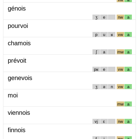
génois
ʒ
e
nw
a
pourvoi
p
u
ʁ
vw
a
chamois
ʃ
a
mw
a
prévoit
pʁ
e
vw
a
genevois
ʒ
ə
n
vw
a
moi
mw
a
viennois
vj
ɛ
nw
a
finnois
f
i
nw
a