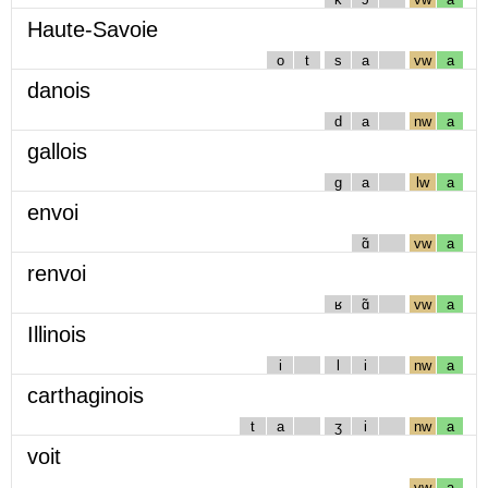
Haute-Savoie
o
t
s
a
vw
a
danois
d
a
nw
a
gallois
g
a
lw
a
envoi
ɑ̃
vw
a
renvoi
ʁ
ɑ̃
vw
a
Illinois
i
l
i
nw
a
carthaginois
t
a
ʒ
i
nw
a
voit
vw
a