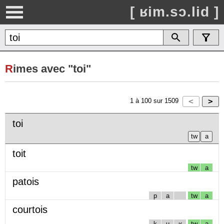
[ ʁim.sɔ.lid ]
R
imes avec "toi"
1
à
100
sur
1509
toi
toit
tw
a
patois
p
a
tw
a
courtois
k
u
ʁ
tw
a