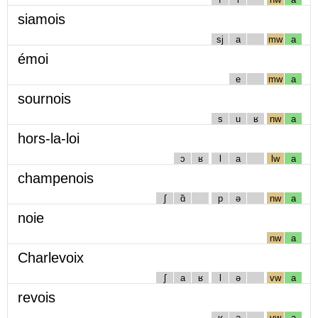
siamois
sj
a
mw
a
émoi
e
mw
a
sournois
s
u
ʁ
nw
a
hors-la-loi
ɔ
ʁ
l
a
lw
a
champenois
ʃ
ɑ̃
p
ə
nw
a
noie
nw
a
Charlevoix
ʃ
a
ʁ
l
ə
vw
a
revois
ʁ
ə
vw
a