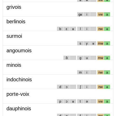
grivois
gʁ
i
vw
a
berlinois
b
ɛ
ʁ
l
i
nw
a
surmoi
s
y
ʁ
mw
a
angoumois
ɑ̃
g
u
mw
a
minois
m
i
nw
a
indochinois
d
ɔ
ʃ
i
nw
a
porte-voix
p
ɔ
ʁ
t
ə
vw
a
dauphinois
d
o
f
i
nw
a