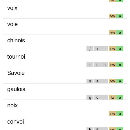
voix
vw
a
voie
vw
a
chinois
ʃ
i
nw
a
tournoi
t
u
ʁ
nw
a
Savoie
s
a
vw
a
gaulois
g
o
lw
a
noix
nw
a
convoi
k
ɔ̃
vw
a