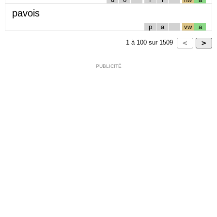
pavois
p
a
vw
a
1
à
100
sur
1509
PUBLICITÉ