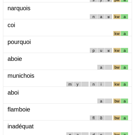
narquois
n
a
ʁ
kw
a
coi
kw
a
pourquoi
p
u
ʁ
kw
a
aboie
a
bw
a
munichois
m
y
n
i
kw
a
aboi
a
bw
a
flamboie
fl
ɑ̃
bw
a
inadéquat
n
a
d
e
kw
a