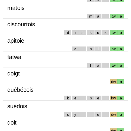
matois
m
a
tw
a
discourtois
d
i
s
k
u
ʁ
tw
a
apitoie
a
p
i
tw
a
fatwa
f
a
tw
ɑ
doigt
dw
a
québécois
k
e
b
e
kw
a
suédois
s
y
e
dw
a
doit
dw
a