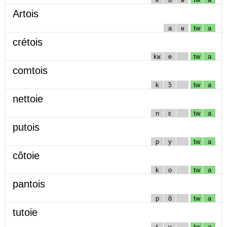
Artois
a
ʁ
tw
a
crétois
kʁ
e
tw
a
comtois
k
ɔ̃
tw
a
nettoie
n
ɛ
tw
a
putois
p
y
tw
a
côtoie
k
o
tw
a
pantois
p
ɑ̃
tw
a
tutoie
t
y
tw
a