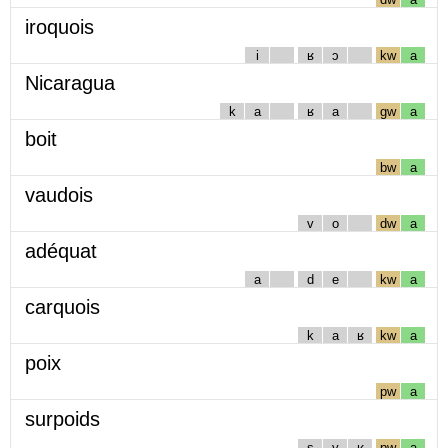
iroquois
i
ʁ
ɔ
kw
a
Nicaragua
k
a
ʁ
a
gw
a
boit
bw
a
vaudois
v
o
dw
a
adéquat
a
d
e
kw
a
carquois
k
a
ʁ
kw
a
poix
pw
a
surpoids
s
y
ʁ
pw
a