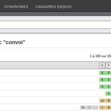
SYNONYMES
CADAVRES EXQUIS
c "convoi"
1
à
100
sur
15
k
ɔ̃
k
ɔ̃
k
ɔ̃
ɔ̃
p
ɑ̃
b
i
t
ɑ̃