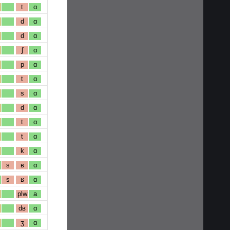
t
ɑ
d
ɑ
d
ɑ
ʃ
ɑ
p
ɑ
t
ɑ
s
ɑ
d
ɑ
t
ɑ
t
ɑ
k
ɑ
s
ʁ
ɑ
s
ʁ
ɑ
plw
a
dʁ
ɑ
ʒ
ɑ