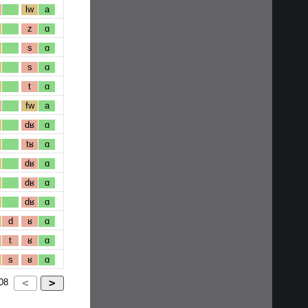
lw
a
z
ɑ
s
ɑ
s
ɑ
t
ɑ
fw
a
dʁ
ɑ
tʁ
ɑ
dʁ
ɑ
dʁ
ɑ
dʁ
ɑ
d
ʁ
ɑ
t
ʁ
ɑ
s
ʁ
ɑ
08