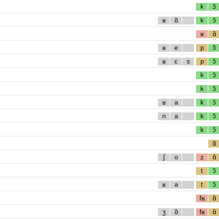
k
ɔ̃
ʁ
ɑ̃
k
ɔ̃
ʁ
ɑ̃
ʁ
e
p
ɔ̃
ʁ
ɛ
s
p
ɔ̃
k
ɔ̃
k
ɔ̃
ʁ
a
k
ɔ̃
n
a
k
ɔ̃
k
ɔ̃
ɑ̃
ʃ
o
z
ɑ̃
t
ɔ̃
ʁ
ə
t
ɔ̃
fʁ
ɑ̃
ʒ
ɑ̃
fʁ
ɑ̃