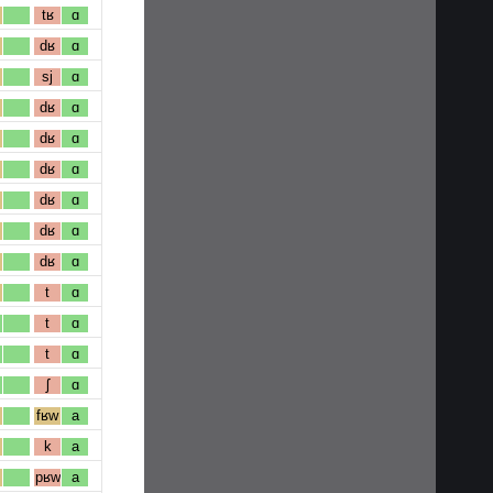
tʁ
ɑ
dʁ
ɑ
sj
ɑ
dʁ
ɑ
dʁ
ɑ
dʁ
ɑ
dʁ
ɑ
dʁ
ɑ
dʁ
ɑ
t
ɑ
t
ɑ
t
ɑ
ʃ
ɑ
fʁw
a
k
a
pʁw
a