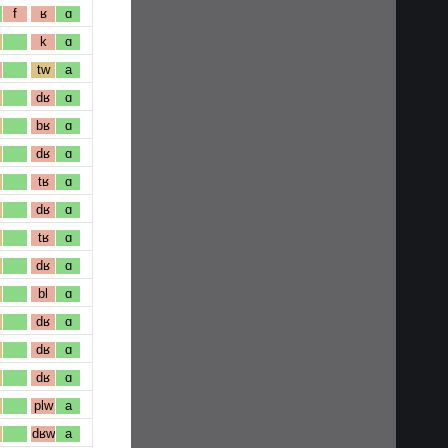
f
ʁ
ɑ
k
ɑ
tw
a
dʁ
ɑ
bʁ
ɑ
dʁ
ɑ
tʁ
ɑ
dʁ
ɑ
tʁ
ɑ
dʁ
ɑ
bl
ɑ
dʁ
ɑ
dʁ
ɑ
dʁ
ɑ
plw
a
dʁw
a