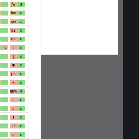
ʃw
a
bw
a
sw
a
dʁ
ɑ
dʁ
ɑ
s
t
ɑ
ʒ
ɑ
tʁ
ɑ
pʁ
ɑ
k
ɑ
gʁw
a
s
ɑ
s
ɑ
s
ɑ
d
ɑ
s
ɑ