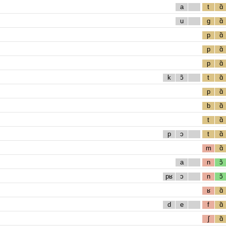
a
t
ɑ̃
u
g
ɑ̃
p
ɑ̃
p
ɑ̃
p
ɑ̃
k
ɔ̃
t
ɑ̃
p
ɑ̃
b
ɑ̃
t
ɑ̃
p
ɔ
t
ɑ̃
m
ɑ̃
a
n
ɔ̃
pʁ
ɔ
n
ɔ̃
ʁ
ɑ̃
d
e
f
ɑ̃
ʃ
ɑ̃