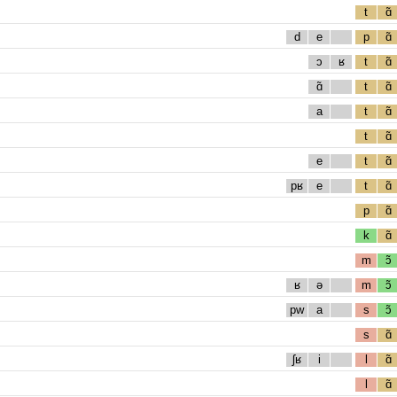
t
ɑ̃
d
e
p
ɑ̃
ɔ
ʁ
t
ɑ̃
ɑ̃
t
ɑ̃
a
t
ɑ̃
t
ɑ̃
e
t
ɑ̃
pʁ
e
t
ɑ̃
p
ɑ̃
k
ɑ̃
m
ɔ̃
ʁ
ə
m
ɔ̃
pw
a
s
ɔ̃
s
ɑ̃
ʃʁ
i
l
ɑ̃
l
ɑ̃