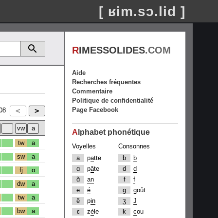
[ ʁim.sɔ.lid ]
R
IMESSOLIDES
.COM
Aide
Recherches fréquentes
Commentaire
Politique de confidentialité
Page Facebook
08
A
lphabet phonétique
tw
a
Voyelles
Consonnes
sw
a
a
p
a
tte
b
b
ɑ
p
â
te
d
d
fj
ɑ
ɑ̃
an
f
f
dw
a
e
é
g
g
oût
tw
a
ẽ
p
in
ʒ
J
bw
a
ɛ
z
è
le
k
c
ou