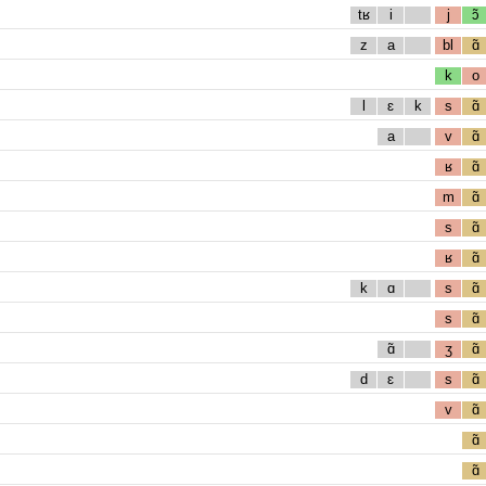
tʁ
i
j
ɔ̃
z
a
bl
ɑ̃
k
o
l
ɛ
k
s
ɑ̃
a
v
ɑ̃
ʁ
ɑ̃
m
ɑ̃
s
ɑ̃
ʁ
ɑ̃
k
ɑ
s
ɑ̃
s
ɑ̃
ɑ̃
ʒ
ɑ̃
d
ɛ
s
ɑ̃
v
ɑ̃
ɑ̃
ɑ̃