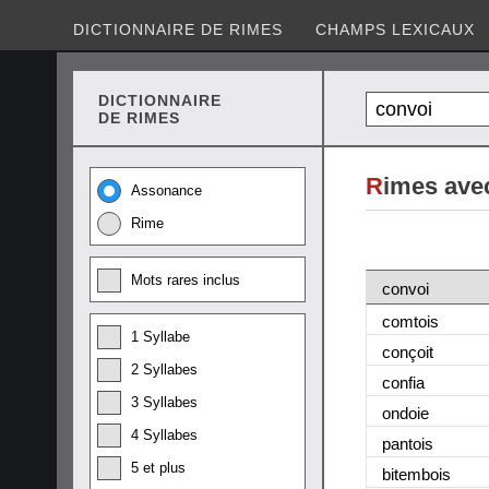
DICTIONNAIRE DE RIMES
CHAMPS LEXICAUX
DICTIONNAIRE
DE RIMES
R
imes ave
Assonance
Rime
Mots rares inclus
convoi
comtois
1 Syllabe
conçoit
2 Syllabes
confia
3 Syllabes
ondoie
4 Syllabes
pantois
5 et plus
bitembois