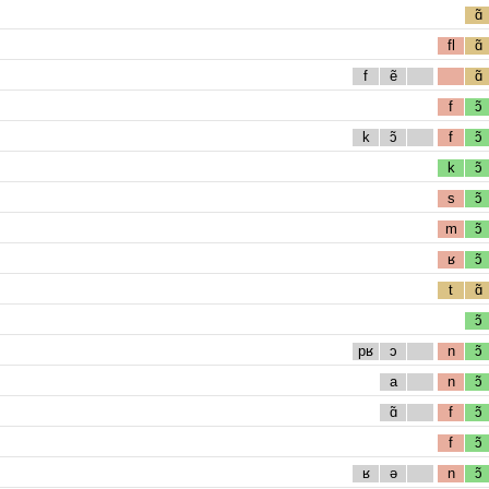
ɑ̃
fl
ɑ̃
f
ẽ
ɑ̃
f
ɔ̃
k
ɔ̃
f
ɔ̃
k
ɔ̃
s
ɔ̃
m
ɔ̃
ʁ
ɔ̃
t
ɑ̃
ɔ̃
pʁ
ɔ
n
ɔ̃
a
n
ɔ̃
ɑ̃
f
ɔ̃
f
ɔ̃
ʁ
ə
n
ɔ̃