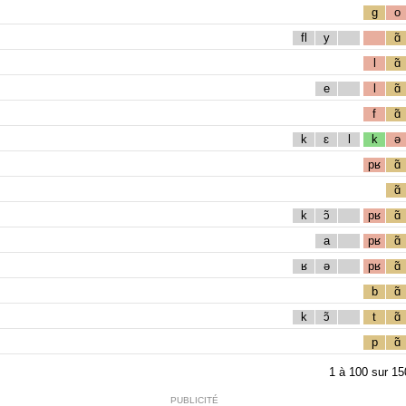
g
o
fl
y
ɑ̃
l
ɑ̃
e
l
ɑ̃
f
ɑ̃
k
ɛ
l
k
ə
pʁ
ɑ̃
ɑ̃
k
ɔ̃
pʁ
ɑ̃
a
pʁ
ɑ̃
ʁ
ə
pʁ
ɑ̃
b
ɑ̃
k
ɔ̃
t
ɑ̃
p
ɑ̃
1
à
100
sur
15
PUBLICITÉ