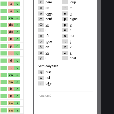
ɛː
p
è
re
l
l
oup
tʁ
ɑ
ə
d
e
m
m
tʁ
ɑ
ø
d
eu
x
n
n
vw
a
œ
n
eu
f
ɲ
si
gn
e
œ̃
un
p
p
dʁ
ɑ
i
i
ʁ
r
dʁ
ɑ
o
t
ô
t
s
s
ur
b
ɑ
ɔ
t
o
ge
t
t
p
ɑ
ɔ̃
on
v
v
u
ou
z
z
t
ɑ
y
u
ʃ
ch
at
d
ɑ
Semi-voyelles
t
ɑ
ɥ
n
u
it
vw
a
w
ou
i
sw
a
j
bi
ll
e
b
ɑ
b
ɑ
PUBLICITÉ
sw
a
sw
a