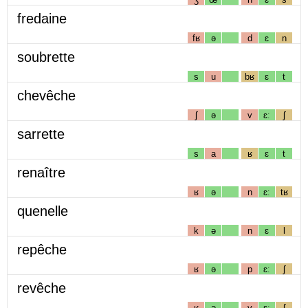
fredaine
fʁ
ə
d
ɛ
n
soubrette
s
u
bʁ
ɛ
t
chevêche
ʃ
ə
v
ɛː
ʃ
sarrette
s
a
ʁ
ɛ
t
renaître
ʁ
ə
n
ɛː
tʁ
quenelle
k
ə
n
ɛ
l
repêche
ʁ
ə
p
ɛː
ʃ
revêche
ʁ
ə
v
ɛː
ʃ