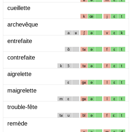
cueillette
k
œ
j
ɛ
t
archevêque
a
ʁ
ʃ
ə
v
ɛ
k
entrefaite
ɑ̃
tʁ
ə
f
ɛ
t
contrefaite
k
ɔ̃
tʁ
ə
f
ɛ
t
aigrelette
ɛ
gʁ
ə
l
ɛ
t
maigrelette
m
ɛ
gʁ
ə
l
ɛ
t
trouble-fête
tʁ
u
bl
ə
f
ɛː
t
remède
ʁ
ə
m
ɛ
d