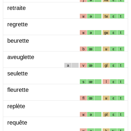
retraite
ʁ
ə
tʁ
ɛ
t
regrette
ʁ
ə
gʁ
ɛ
t
beurette
b
œ
ʁ
ɛ
t
aveuglette
a
v
œ
gl
ɛ
t
seulette
s
œ
l
ɛ
t
fleurette
fl
œ
ʁ
ɛ
t
replète
ʁ
ə
pl
ɛ
t
requête
ʁ
ə
k
ɛː
t