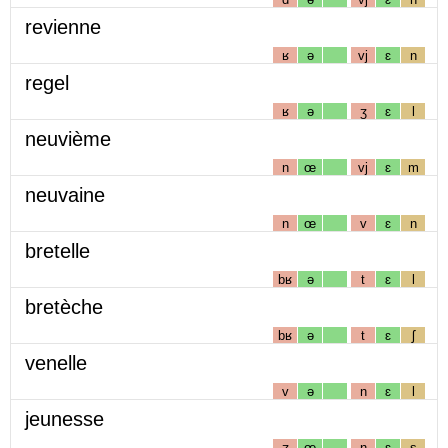
revienne
ʁ
ə
vj
ɛ
n
regel
ʁ
ə
ʒ
ɛ
l
neuvième
n
œ
vj
ɛ
m
neuvaine
n
œ
v
ɛ
n
bretelle
bʁ
ə
t
ɛ
l
bretèche
bʁ
ə
t
ɛ
ʃ
venelle
v
ə
n
ɛ
l
jeunesse
ʒ
œ
n
ɛ
s