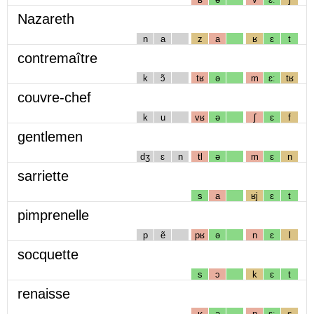
Nazareth
n
a
z
a
ʁ
ɛ
t
contremaître
k
ɔ̃
tʁ
ə
m
ɛː
tʁ
couvre-chef
k
u
vʁ
ə
ʃ
ɛ
f
gentlemen
dʒ
ɛ
n
tl
ə
m
ɛ
n
sarriette
s
a
ʁj
ɛ
t
pimprenelle
p
ẽ
pʁ
ə
n
ɛ
l
socquette
s
ɔ
k
ɛ
t
renaisse
ʁ
ə
n
ɛː
s