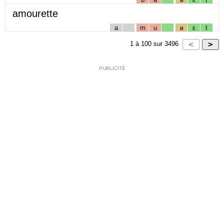
amourette
a
m
u
ʁ
ɛ
t
1
à
100
sur
3496
PUBLICITÉ