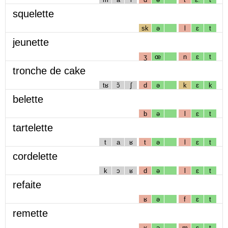
squelette
sk
ə
l
ɛ
t
jeunette
ʒ
œ
n
ɛ
t
tronche de cake
tʁ
ɔ̃
ʃ
d
ə
k
ɛ
k
belette
b
ə
l
ɛ
t
tartelette
t
a
ʁ
t
ə
l
ɛ
t
cordelette
k
ɔ
ʁ
d
ə
l
ɛ
t
refaite
ʁ
ə
f
ɛ
t
remette
ʁ
ə
m
ɛ
t