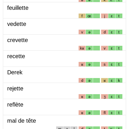
feuillette
f
œ
j
ɛ
t
vedette
v
ə
d
ɛ
t
crevette
kʁ
ə
v
ɛ
t
recette
ʁ
ə
s
ɛ
t
Derek
d
ə
ʁ
ɛ
k
rejette
ʁ
ə
ʒ
ɛ
t
reflète
ʁ
ə
fl
ɛ
t
mal de tête
m
a
l
d
ə
t
ɛː
t