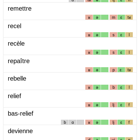
remettre
ʁ
ə
m
ɛ
tʁ
recel
ʁ
ə
s
ɛ
l
recèle
ʁ
ə
s
ɛ
l
repaître
ʁ
ə
p
ɛː
tʁ
rebelle
ʁ
ə
b
ɛ
l
relief
ʁ
ə
lj
ɛ
f
bas-relief
b
ɑ
ʁ
ə
lj
ɛ
f
devienne
d
ə
vj
ɛ
n