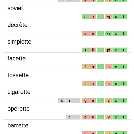
soviet
s
ɔ
vj
ɛ
t
décrète
d
e
kʁ
ɛ
t
simplette
s
ẽ
pl
ɛ
t
facette
f
a
s
ɛ
t
fossette
f
ɔ
s
ɛ
t
cigarette
s
i
g
a
ʁ
ɛ
t
opérette
ɔ
p
e
ʁ
ɛ
t
barrette
b
a
ʁ
ɛ
t