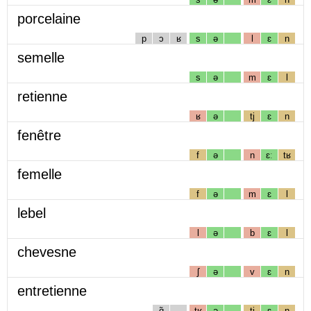
porcelaine
p
ɔ
ʁ
s
ə
l
ɛ
n
semelle
s
ə
m
ɛ
l
retienne
ʁ
ə
tj
ɛ
n
fenêtre
f
ə
n
ɛː
tʁ
femelle
f
ə
m
ɛ
l
lebel
l
ə
b
ɛ
l
chevesne
ʃ
ə
v
ɛ
n
entretienne
ɑ̃
tʁ
ə
tj
ɛ
n