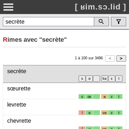
[ ʁim.sɔ.lid ]
R
imes avec "secrète"
1
à
100
sur
3496
secrète
sœurette
s
œ
ʁ
ɛ
t
levrette
l
ə
vʁ
ɛ
t
chevrette
ʃ
ə
vʁ
ɛ
t