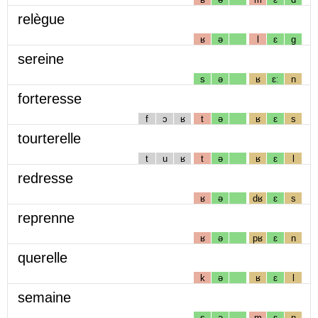
relègue
ʁ
ə
l
ɛ
g
sereine
s
ə
ʁ
ɛː
n
forteresse
f
ɔ
ʁ
t
ə
ʁ
ɛ
s
tourterelle
t
u
ʁ
t
ə
ʁ
ɛ
l
redresse
ʁ
ə
dʁ
ɛ
s
reprenne
ʁ
ə
pʁ
ɛ
n
querelle
k
ə
ʁ
ɛ
l
semaine
s
ə
m
ɛ
n