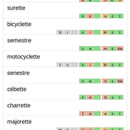
surette
s
y
ʁ
ɛ
t
bicyclette
b
i
s
i
kl
ɛ
t
semestre
s
ə
m
ɛ
stʁ
motocyclette
t
ɔ
s
i
kl
ɛ
t
senestre
s
ə
n
ɛ
stʁ
cébette
s
e
b
ɛ
t
charrette
ʃ
a
ʁ
ɛ
t
majorette
m
a
ʒ
ɔ
ʁ
ɛ
t