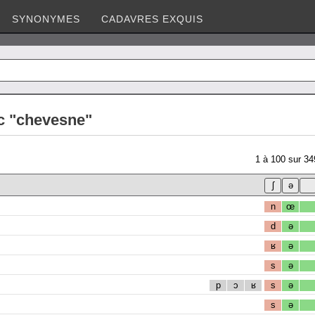
SYNONYMES
CADAVRES EXQUIS
c "chevesne"
1
à
100
sur
34
n
œ
d
ə
ʁ
ə
s
ə
p
ɔ
ʁ
s
ə
s
ə