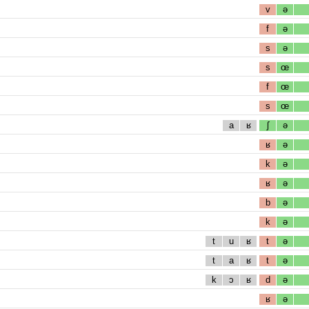
v
ə
f
ə
s
ə
s
œ
f
œ
s
œ
a
ʁ
ʃ
ə
ʁ
ə
k
ə
ʁ
ə
b
ə
k
ə
t
u
ʁ
t
ə
t
a
ʁ
t
ə
k
ɔ
ʁ
d
ə
ʁ
ə