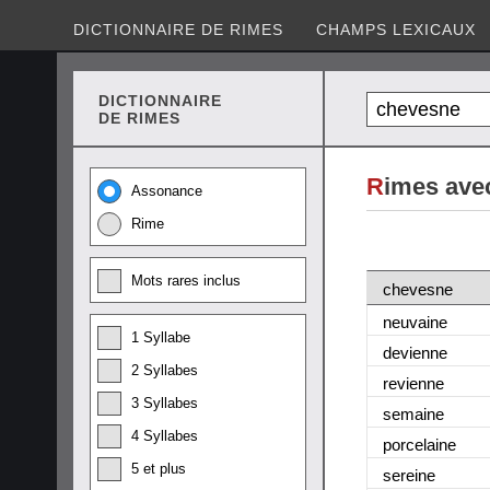
DICTIONNAIRE DE RIMES
CHAMPS LEXICAUX
DICTIONNAIRE
DE RIMES
R
imes ave
Assonance
Rime
Mots rares inclus
chevesne
neuvaine
1 Syllabe
devienne
2 Syllabes
revienne
3 Syllabes
semaine
4 Syllabes
porcelaine
5 et plus
sereine