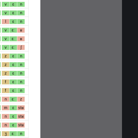
v
ɛ
n
v
ɛ
n
l
ɛ
n
v
ɛː
ʁ
v
ɛː
ʁ
v
ɛː
ʃ
z
ɛ
n
z
ɛ
n
z
ɛ
n
f
ɛ
n
f
ɛ
n
n
ɛː
z
m
ɛ
stʁ
n
ɛ
stʁ
n
ɛ
stʁ
ʒ
ɛː
n