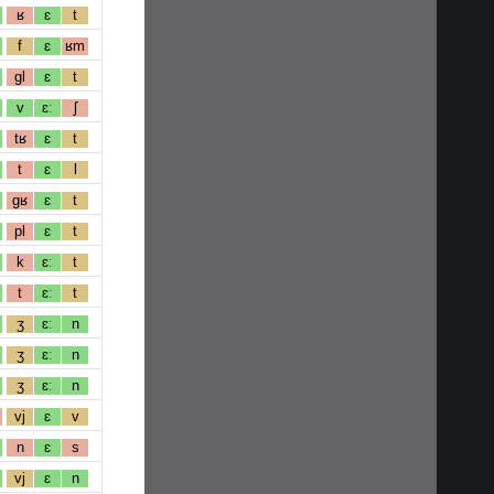
ʁ
ɛ
t
f
ɛ
ʁm
gl
ɛ
t
v
ɛː
ʃ
tʁ
ɛ
t
t
ɛ
l
gʁ
ɛ
t
pl
ɛ
t
k
ɛː
t
t
ɛː
t
ʒ
ɛː
n
ʒ
ɛː
n
ʒ
ɛː
n
vj
ɛ
v
n
ɛ
s
vj
ɛ
n