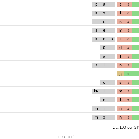
p
a
t
ɔ
k
ɔ
l
a
t
e
ʁ
ɔ
s
e
ʁ
ɔ
k
a
ʁ
t
a
ɑ̃
d
ɔ
a
l
ɔ
s
i
n
ɔ
ʒ
ə
e
ʁ
ɔ
kʁ
i
m
ɔ
a
l
ɔ
m
i
n
ɔ
m
ɔ
n
ɔ
1
à
100
sur
34
PUBLICITÉ