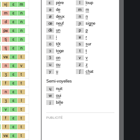
ɛː
p
è
re
l
l
oup
vj
ɛ
m
ə
d
e
m
m
m
ɛ
n
ø
d
eu
x
n
n
d
ɛ
n
œ
n
eu
f
ɲ
si
gn
e
œ̃
un
p
p
pʁ
ɛ
n
i
i
ʁ
r
tj
ɛ
n
o
t
ô
t
s
s
ur
tj
ɛ
n
ɔ
t
o
ge
t
t
vʁ
ɛ
t
ɔ̃
on
v
v
u
ou
z
z
n
ɛ
v
y
u
ʃ
ch
at
ʒ
ɛ
t
Semi-voyelles
f
ɛ
t
ɥ
n
u
it
n
ɛ
t
w
ou
i
ʒ
ɛ
l
j
bi
ll
e
v
ɛ
t
f
ɛ
t
PUBLICITÉ
f
ɛ
t
vʁ
ɛ
t