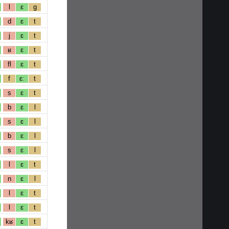
l
ɛ
g
d
ɛ
t
j
ɛ
t
ʁ
ɛ
t
fl
ɛ
t
f
ɛː
t
s
ɛ
t
b
ɛ
l
s
ɛ
l
b
ɛ
l
s
ɛ
l
l
ɛ
t
n
ɛ
l
l
ɛ
t
l
ɛ
t
kʁ
ɛ
t