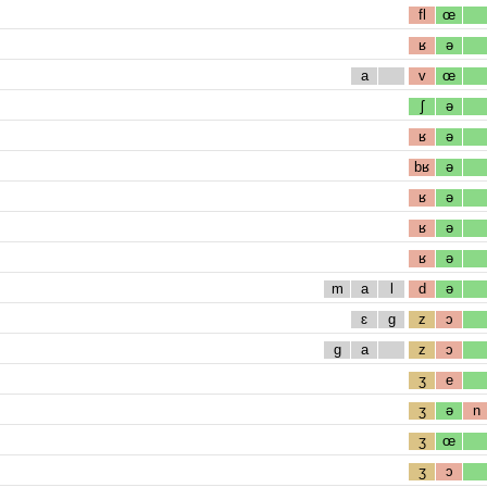
fl
œ
ʁ
ə
a
v
œ
ʃ
ə
ʁ
ə
bʁ
ə
ʁ
ə
ʁ
ə
ʁ
ə
m
a
l
d
ə
ɛ
g
z
ɔ
g
a
z
ɔ
ʒ
e
ʒ
ə
n
ʒ
œ
ʒ
ɔ