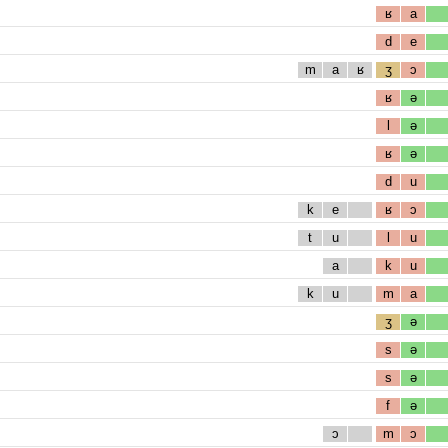
ʁ
a
d
e
m
a
ʁ
ʒ
ɔ
ʁ
ə
l
ə
ʁ
ə
d
u
k
e
ʁ
ɔ
t
u
l
u
a
k
u
k
u
m
a
ʒ
ə
s
ə
s
ə
f
ə
ɔ
m
ɔ