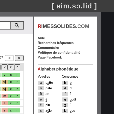
[ ʁim.sɔ.lid ]
R
IMESSOLIDES
.COM
Aide
Recherches fréquentes
Commentaire
Politique de confidentialité
Page Facebook
97
A
lphabet phonétique
v
ɛ
n
Voyelles
Consonnes
vj
ɛ
n
a
p
a
tte
b
b
ɑ
p
â
te
d
d
vj
ɛ
n
ɑ̃
an
f
f
m
ɛ
n
e
é
g
g
oût
l
ɛ
n
ẽ
p
in
ʒ
J
ʁ
ɛː
n
ɛ
z
è
le
k
c
ou