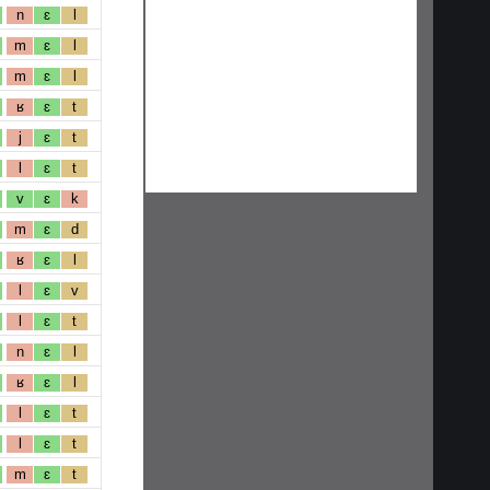
n
ɛ
l
m
ɛ
l
m
ɛ
l
ʁ
ɛ
t
j
ɛ
t
l
ɛ
t
v
ɛ
k
m
ɛ
d
ʁ
ɛ
l
l
ɛ
v
l
ɛ
t
n
ɛ
l
ʁ
ɛ
l
l
ɛ
t
l
ɛ
t
m
ɛ
t