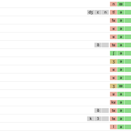
n
œ
dʒ
ɛ
n
tl
ə
fʁ
ə
ʁ
ə
ʁ
ə
ɑ̃
tʁ
ə
ʃ
ə
ʒ
ə
ʁ
ə
ʁ
ə
ʒ
œ
ʁ
ə
kʁ
ə
ɑ̃
tʁ
ə
k
ɔ̃
tʁ
ə
l
ə