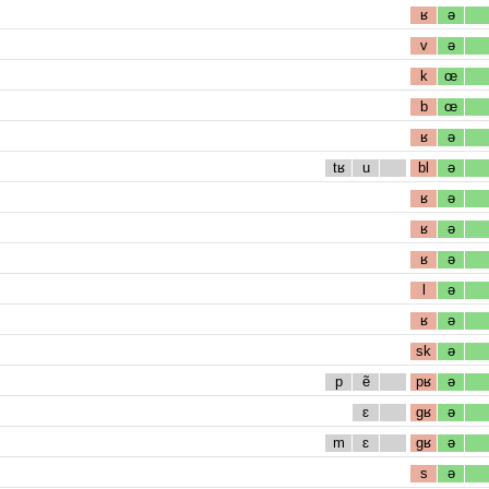
ʁ
ə
v
ə
k
œ
b
œ
ʁ
ə
tʁ
u
bl
ə
ʁ
ə
ʁ
ə
ʁ
ə
l
ə
ʁ
ə
sk
ə
p
ẽ
pʁ
ə
ɛ
gʁ
ə
m
ɛ
gʁ
ə
s
ə