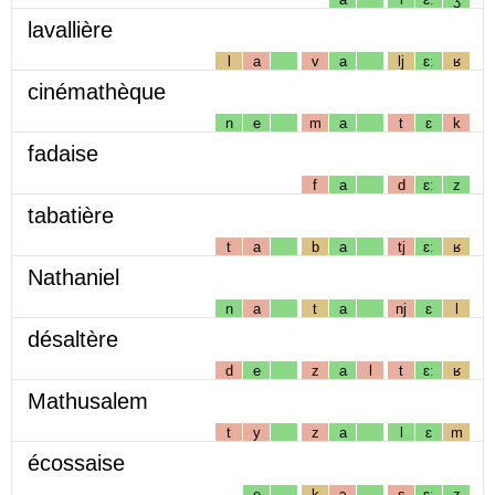
lavallière
l
a
v
a
lj
ɛː
ʁ
cinémathèque
n
e
m
a
t
ɛ
k
fadaise
f
a
d
ɛː
z
tabatière
t
a
b
a
tj
ɛː
ʁ
Nathaniel
n
a
t
a
nj
ɛ
l
désaltère
d
e
z
a
l
t
ɛː
ʁ
Mathusalem
t
y
z
a
l
ɛ
m
écossaise
e
k
ɔ
s
ɛː
z