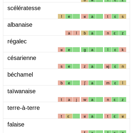
scélératesse
l
e
ʁ
a
t
ɛ
s
albanaise
a
l
b
a
n
ɛː
z
régalec
ʁ
e
g
a
l
ɛ
k
césarienne
s
e
z
a
ʁj
ɛ
n
béchamel
b
e
ʃ
a
m
ɛ
l
taïwanaise
t
a
j
w
a
n
ɛː
z
terre-à-terre
t
ɛː
ʁ
a
t
ɛː
ʁ
falaise
f
a
l
ɛː
z