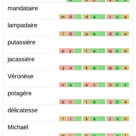
mandataire
m
ɑ̃
d
a
t
ɛː
ʁ
lampadaire
l
ɑ̃
p
a
d
ɛː
ʁ
putassière
p
y
t
a
sj
ɛː
ʁ
jacassière
ʒ
a
k
a
sj
ɛː
ʁ
Véronèse
v
e
ʁ
ɔ
n
ɛː
z
potagère
p
ɔ
t
a
ʒ
ɛː
ʁ
délicatesse
l
i
k
a
t
ɛ
s
Michaël
m
i
k
a
ɛ
l