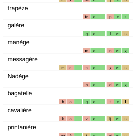
trapèze
tʁ
a
p
ɛ
z
galère
g
a
l
ɛː
ʁ
manège
m
a
n
ɛː
ʒ
messagère
m
ɛ
s
a
ʒ
ɛː
ʁ
Nadège
n
a
d
ɛː
ʒ
bagatelle
b
a
g
a
t
ɛ
l
cavalière
k
a
v
a
lj
ɛː
ʁ
printanière
pʁ
ẽ
t
a
nj
ɛː
ʁ