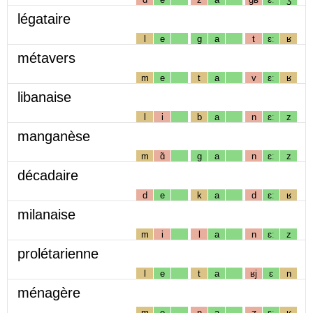
légataire
l
e
g
a
t
ɛː
ʁ
métavers
m
e
t
a
v
ɛː
ʁ
libanaise
l
i
b
a
n
ɛː
z
manganèse
m
ɑ̃
g
a
n
ɛː
z
décadaire
d
e
k
a
d
ɛː
ʁ
milanaise
m
i
l
a
n
ɛː
z
prolétarienne
l
e
t
a
ʁj
ɛ
n
ménagère
m
e
n
a
ʒ
ɛː
ʁ