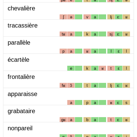
chevalière
ʃ
ə
v
a
lj
ɛː
ʁ
tracassière
tʁ
a
k
a
sj
ɛː
ʁ
parallèle
p
a
ʁ
a
l
ɛ
l
écartèle
e
k
a
ʁ
t
ɛ
l
frontalière
fʁ
ɔ̃
t
a
lj
ɛː
ʁ
apparaisse
a
p
a
ʁ
ɛː
s
grabataire
gʁ
a
b
a
t
ɛː
ʁ
nonpareil
n
ɔ̃
p
a
ʁ
ɛ
j