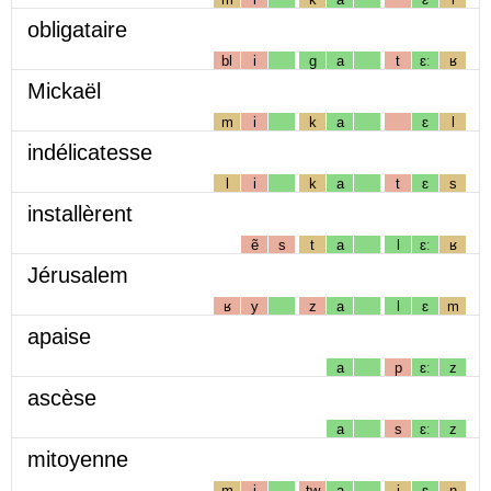
obligataire
bl
i
g
a
t
ɛː
ʁ
Mickaël
m
i
k
a
ɛ
l
indélicatesse
l
i
k
a
t
ɛ
s
installèrent
ẽ
s
t
a
l
ɛː
ʁ
Jérusalem
ʁ
y
z
a
l
ɛ
m
apaise
a
p
ɛː
z
ascèse
a
s
ɛː
z
mitoyenne
m
i
tw
a
j
ɛ
n