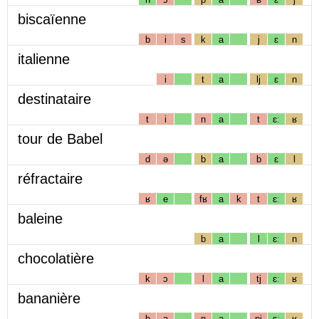
biscaïenne
b
i
s
k
a
j
ɛ
n
italienne
i
t
a
lj
ɛ
n
destinataire
t
i
n
a
t
ɛː
ʁ
tour de Babel
d
ə
b
a
b
ɛ
l
réfractaire
ʁ
e
fʁ
a
k
t
ɛː
ʁ
baleine
b
a
l
ɛː
n
chocolatière
k
ɔ
l
a
tj
ɛː
ʁ
bananière
b
a
n
a
nj
ɛː
ʁ