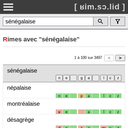
[ ʁim.sɔ.lid ]
R
imes avec "sénégalaise"
1
à
100
sur
3497
sénégalaise
népalaise
n
e
p
a
l
ɛː
z
montréalaise
ʁ
e
a
l
ɛː
z
désagrège
d
e
z
a
gʁ
ɛː
ʒ