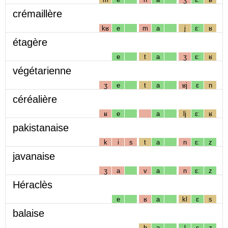
crémaillère
kʁ
e
m
a
j
ɛː
ʁ
étagère
e
t
a
ʒ
ɛː
ʁ
végétarienne
ʒ
e
t
a
ʁj
ɛ
n
céréalière
ʁ
e
a
lj
ɛː
ʁ
pakistanaise
k
i
s
t
a
n
ɛː
z
javanaise
ʒ
a
v
a
n
ɛː
z
Héraclès
e
ʁ
a
kl
ɛ
s
balaise
b
a
l
ɛ
z