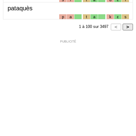
pataquès
p
a
t
a
k
ɛ
s
1
à
100
sur
3497
PUBLICITÉ