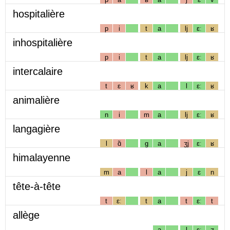
hospitalière
p
i
t
a
lj
ɛː
ʁ
inhospitalière
p
i
t
a
lj
ɛː
ʁ
intercalaire
t
ɛ
ʁ
k
a
l
ɛː
ʁ
animalière
n
i
m
a
lj
ɛː
ʁ
langagière
l
ɑ̃
g
a
ʒj
ɛː
ʁ
himalayenne
m
a
l
a
j
ɛ
n
tête-à-tête
t
ɛː
t
a
t
ɛː
t
allège
a
l
ɛː
ʒ