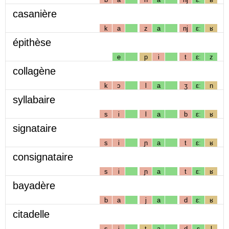
casanière
k
a
z
a
nj
ɛː
ʁ
épithèse
e
p
i
t
ɛː
z
collagène
k
ɔ
l
a
ʒ
ɛː
n
syllabaire
s
i
l
a
b
ɛː
ʁ
signataire
s
i
ɲ
a
t
ɛː
ʁ
consignataire
s
i
ɲ
a
t
ɛː
ʁ
bayadère
b
a
j
a
d
ɛː
ʁ
citadelle
s
i
t
a
d
ɛ
l