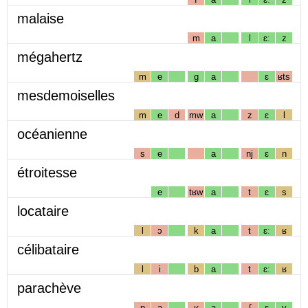
malaise
m
a
l
ɛː
z
mégahertz
m
e
g
a
ɛ
ʁts
mesdemoiselles
m
e
d
mw
a
z
ɛ
l
océanienne
s
e
a
nj
ɛ
n
étroitesse
e
tʁw
a
t
ɛ
s
locataire
l
ɔ
k
a
t
ɛː
ʁ
célibataire
l
i
b
a
t
ɛː
ʁ
parachève
p
a
ʁ
a
ʃ
ɛ
v