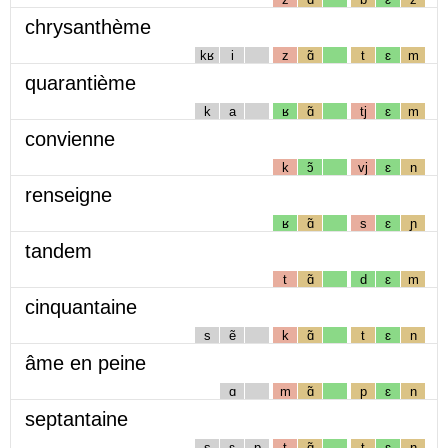
chrysanthème
kʁ
i
z
ɑ̃
t
ɛ
m
quarantième
k
a
ʁ
ɑ̃
tj
ɛ
m
convienne
k
ɔ̃
vj
ɛ
n
renseigne
ʁ
ɑ̃
s
ɛ
ɲ
tandem
t
ɑ̃
d
ɛ
m
cinquantaine
s
ẽ
k
ɑ̃
t
ɛ
n
âme en peine
ɑ
m
ɑ̃
p
ɛ
n
septantaine
s
ɛ
p
t
ɑ̃
t
ɛ
n