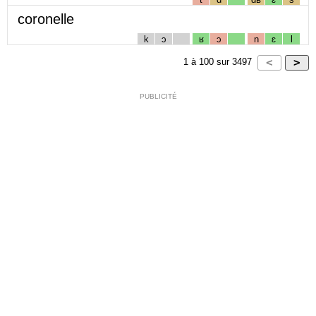
coronelle
k
ɔ
ʁ
ɔ
n
ɛ
l
1
à
100
sur
3497
PUBLICITÉ