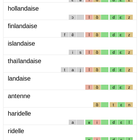
hollandaise
ɔ
l
ɑ̃
d
ɛː
z
finlandaise
f
ẽ
l
ɑ̃
d
ɛː
z
islandaise
i
s
l
ɑ̃
d
ɛː
z
thaïlandaise
t
a
j
l
ɑ̃
d
ɛː
z
landaise
l
ɑ̃
d
ɛː
z
antenne
ɑ̃
t
ɛ
n
haridelle
a
ʁ
i
d
ɛ
l
ridelle
ʁ
i
d
ɛ
l