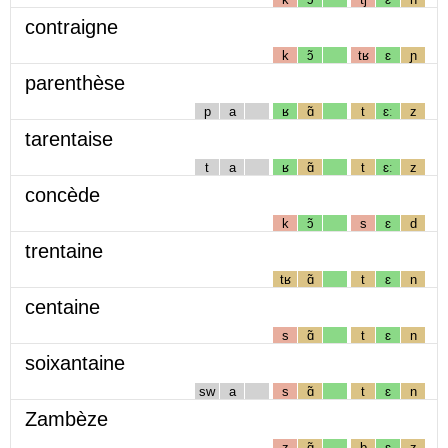
contraigne
k
ɔ̃
tʁ
ɛ
ɲ
parenthèse
p
a
ʁ
ɑ̃
t
ɛː
z
tarentaise
t
a
ʁ
ɑ̃
t
ɛː
z
concède
k
ɔ̃
s
ɛ
d
trentaine
tʁ
ɑ̃
t
ɛ
n
centaine
s
ɑ̃
t
ɛ
n
soixantaine
sw
a
s
ɑ̃
t
ɛ
n
Zambèze
z
ɑ̃
b
ɛ
z