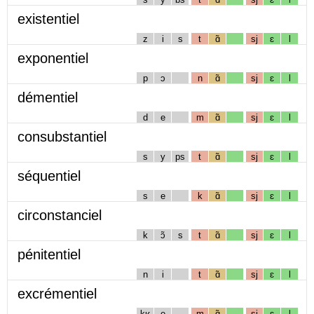
existentiel
z
i
s
t
ɑ̃
sj
ɛ
l
exponentiel
p
ɔ
n
ɑ̃
sj
ɛ
l
démentiel
d
e
m
ɑ̃
sj
ɛ
l
consubstantiel
s
y
ps
t
ɑ̃
sj
ɛ
l
séquentiel
s
e
k
ɑ̃
sj
ɛ
l
circonstanciel
k
ɔ̃
s
t
ɑ̃
sj
ɛ
l
pénitentiel
n
i
t
ɑ̃
sj
ɛ
l
excrémentiel
kʁ
e
m
ɑ̃
sj
ɛ
l