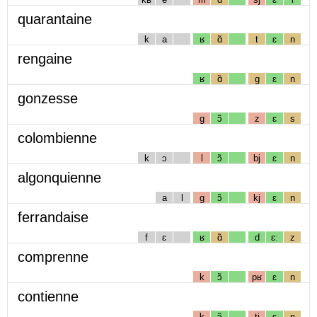
quarantaine
k
a
ʁ
ɑ̃
t
ɛ
n
rengaine
ʁ
ɑ̃
g
ɛ
n
gonzesse
g
ɔ̃
z
ɛ
s
colombienne
k
ɔ
l
ɔ̃
bj
ɛ
n
algonquienne
a
l
g
ɔ̃
kj
ɛ
n
ferrandaise
f
ɛ
ʁ
ɑ̃
d
ɛː
z
comprenne
k
ɔ̃
pʁ
ɛ
n
contienne
k
ɔ̃
tj
ɛ
n