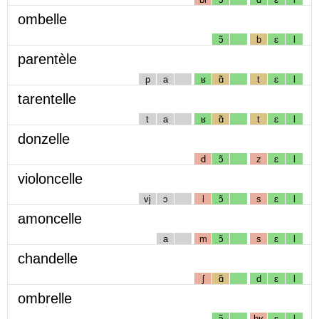
ombelle
ɔ̃
b
ɛ
l
parentèle
p
a
ʁ
ɑ̃
t
ɛ
l
tarentelle
t
a
ʁ
ɑ̃
t
ɛ
l
donzelle
d
ɔ̃
z
ɛ
l
violoncelle
vj
ɔ
l
ɔ̃
s
ɛ
l
amoncelle
a
m
ɔ̃
s
ɛ
l
chandelle
ʃ
ɑ̃
d
ɛ
l
ombrelle
ɔ̃
bʁ
ɛ
l