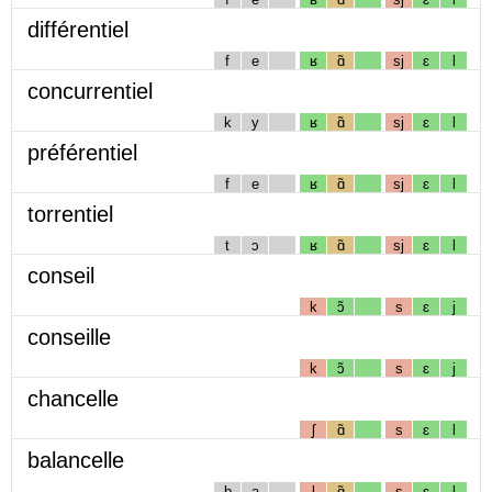
différentiel
f
e
ʁ
ɑ̃
sj
ɛ
l
concurrentiel
k
y
ʁ
ɑ̃
sj
ɛ
l
préférentiel
f
e
ʁ
ɑ̃
sj
ɛ
l
torrentiel
t
ɔ
ʁ
ɑ̃
sj
ɛ
l
conseil
k
ɔ̃
s
ɛ
j
conseille
k
ɔ̃
s
ɛ
j
chancelle
ʃ
ɑ̃
s
ɛ
l
balancelle
b
a
l
ɑ̃
s
ɛ
l