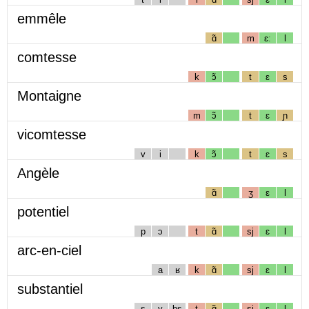
emmêle
ɑ̃
m
ɛː
l
comtesse
k
ɔ̃
t
ɛ
s
Montaigne
m
ɔ̃
t
ɛ
ɲ
vicomtesse
v
i
k
ɔ̃
t
ɛ
s
Angèle
ɑ̃
ʒ
ɛ
l
potentiel
p
ɔ
t
ɑ̃
sj
ɛ
l
arc-en-ciel
a
ʁ
k
ɑ̃
sj
ɛ
l
substantiel
s
y
bs
t
ɑ̃
sj
ɛ
l