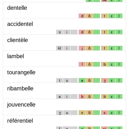
dentelle
d
ɑ̃
t
ɛ
l
accidentel
s
i
d
ɑ̃
t
ɛ
l
clientèle
kl
i
j
ɑ̃
t
ɛ
l
lambel
l
ɑ̃
b
ɛ
l
tourangelle
t
u
ʁ
ɑ̃
ʒ
ɛ
l
ribambelle
ʁ
i
b
ɑ̃
b
ɛ
l
jouvencelle
ʒ
u
v
ɑ̃
s
ɛ
l
référentiel
f
e
ʁ
ɑ̃
sj
ɛ
l