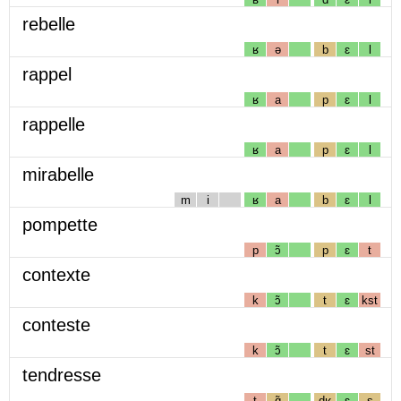
rebelle
ʁ
ə
b
ɛ
l
rappel
ʁ
a
p
ɛ
l
rappelle
ʁ
a
p
ɛ
l
mirabelle
m
i
ʁ
a
b
ɛ
l
pompette
p
ɔ̃
p
ɛ
t
contexte
k
ɔ̃
t
ɛ
kst
conteste
k
ɔ̃
t
ɛ
st
tendresse
t
ɑ̃
dʁ
ɛ
s