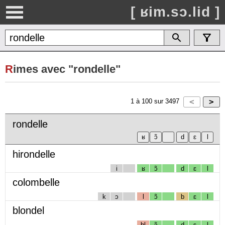
[ ʁim.sɔ.lid ]
R
imes avec "rondelle"
1
à
100
sur
3497
rondelle
hirondelle
i
ʁ
ɔ̃
d
ɛ
l
colombelle
k
ɔ
l
ɔ̃
b
ɛ
l
blondel
bl
ɔ̃
d
ɛ
l