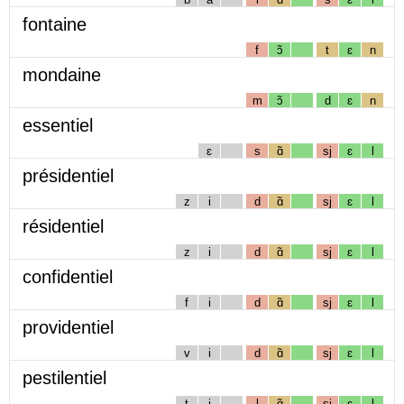
fontaine
f
ɔ̃
t
ɛ
n
mondaine
m
ɔ̃
d
ɛ
n
essentiel
ɛ
s
ɑ̃
sj
ɛ
l
présidentiel
z
i
d
ɑ̃
sj
ɛ
l
résidentiel
z
i
d
ɑ̃
sj
ɛ
l
confidentiel
f
i
d
ɑ̃
sj
ɛ
l
providentiel
v
i
d
ɑ̃
sj
ɛ
l
pestilentiel
t
i
l
ɑ̃
sj
ɛ
l