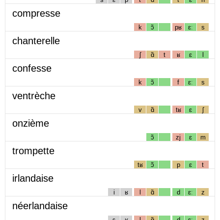
compresse
k
ɔ̃
pʁ
ɛː
s
chanterelle
ʃ
ɑ̃
t
ʁ
ɛ
l
confesse
k
ɔ̃
f
ɛː
s
ventrèche
v
ɑ̃
tʁ
ɛ
ʃ
onzième
ɔ̃
zj
ɛ
m
trompette
tʁ
ɔ̃
p
ɛ
t
irlandaise
i
ʁ
l
ɑ̃
d
ɛː
z
néerlandaise
ɛ
ʁ
l
ɑ̃
d
ɛː
z