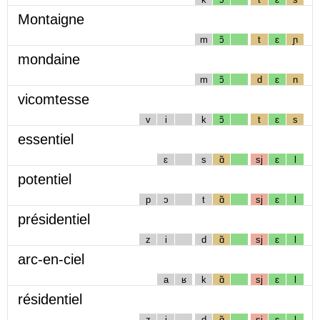
Montaigne
m
ɔ̃
t
ɛ
ɲ
mondaine
m
ɔ̃
d
ɛ
n
vicomtesse
v
i
k
ɔ̃
t
ɛ
s
essentiel
ɛ
s
ɑ̃
sj
ɛ
l
potentiel
p
ɔ
t
ɑ̃
sj
ɛ
l
présidentiel
z
i
d
ɑ̃
sj
ɛ
l
arc-en-ciel
a
ʁ
k
ɑ̃
sj
ɛ
l
résidentiel
z
i
d
ɑ̃
sj
ɛ
l