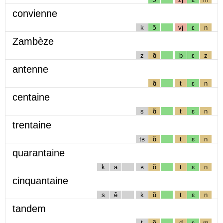
convienne
k
ɔ̃
vj
ɛ
n
Zambèze
z
ɑ̃
b
ɛ
z
antenne
ɑ̃
t
ɛ
n
centaine
s
ɑ̃
t
ɛ
n
trentaine
tʁ
ɑ̃
t
ɛ
n
quarantaine
k
a
ʁ
ɑ̃
t
ɛ
n
cinquantaine
s
ẽ
k
ɑ̃
t
ɛ
n
tandem
t
ɑ̃
d
ɛ
m