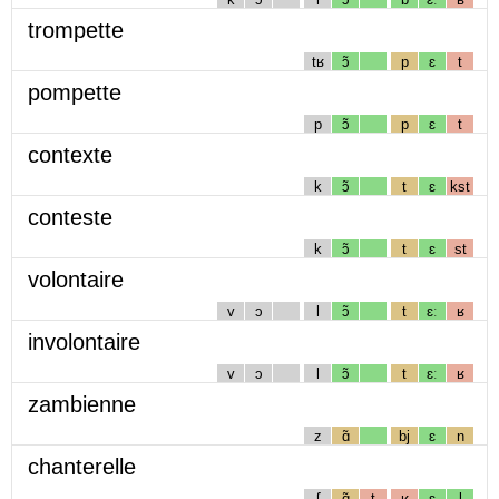
trompette
tʁ
ɔ̃
p
ɛ
t
pompette
p
ɔ̃
p
ɛ
t
contexte
k
ɔ̃
t
ɛ
kst
conteste
k
ɔ̃
t
ɛ
st
volontaire
v
ɔ
l
ɔ̃
t
ɛː
ʁ
involontaire
v
ɔ
l
ɔ̃
t
ɛː
ʁ
zambienne
z
ɑ̃
bj
ɛ
n
chanterelle
ʃ
ɑ̃
t
ʁ
ɛ
l