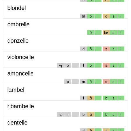
blondel
bl
ɔ̃
d
ɛ
l
ombrelle
ɔ̃
bʁ
ɛ
l
donzelle
d
ɔ̃
z
ɛ
l
violoncelle
vj
ɔ
l
ɔ̃
s
ɛ
l
amoncelle
a
m
ɔ̃
s
ɛ
l
lambel
l
ɑ̃
b
ɛ
l
ribambelle
ʁ
i
b
ɑ̃
b
ɛ
l
dentelle
d
ɑ̃
t
ɛ
l