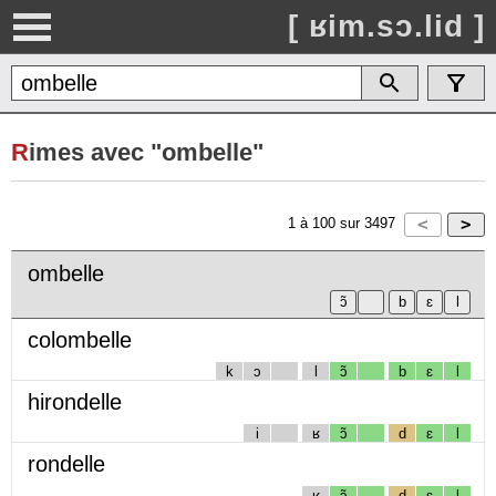
[ ʁim.sɔ.lid ]
R
imes avec "ombelle"
1
à
100
sur
3497
ombelle
colombelle
k
ɔ
l
ɔ̃
b
ɛ
l
hirondelle
i
ʁ
ɔ̃
d
ɛ
l
rondelle
ʁ
ɔ̃
d
ɛ
l