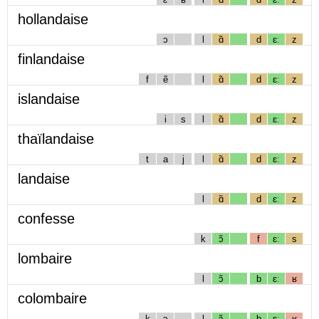
hollandaise
ɔ
l
ɑ̃
d
ɛː
z
finlandaise
f
ẽ
l
ɑ̃
d
ɛː
z
islandaise
i
s
l
ɑ̃
d
ɛː
z
thaïlandaise
t
a
j
l
ɑ̃
d
ɛː
z
landaise
l
ɑ̃
d
ɛː
z
confesse
k
ɔ̃
f
ɛː
s
lombaire
l
ɔ̃
b
ɛː
ʁ
colombaire
k
ɔ
l
ɔ̃
b
ɛː
ʁ