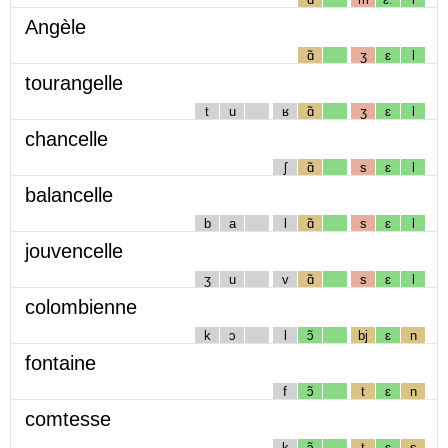
Angèle
ɑ̃
ʒ
ɛ
l
tourangelle
t
u
ʁ
ɑ̃
ʒ
ɛ
l
chancelle
ʃ
ɑ̃
s
ɛ
l
balancelle
b
a
l
ɑ̃
s
ɛ
l
jouvencelle
ʒ
u
v
ɑ̃
s
ɛ
l
colombienne
k
ɔ
l
ɔ̃
bj
ɛ
n
fontaine
f
ɔ̃
t
ɛ
n
comtesse
k
ɔ̃
t
ɛ
s