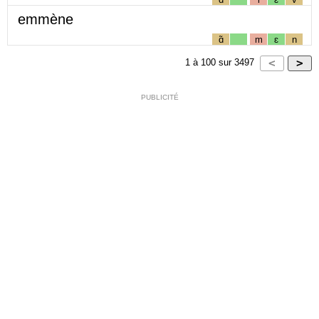
emmène
ɑ̃
m
ɛ
n
1
à
100
sur
3497
PUBLICITÉ