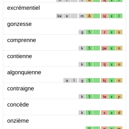
excrémentiel
kʁ
e
m
ɑ̃
sj
ɛ
l
gonzesse
g
ɔ̃
z
ɛ
s
comprenne
k
ɔ̃
pʁ
ɛ
n
contienne
k
ɔ̃
tj
ɛ
n
algonquienne
a
l
g
ɔ̃
kj
ɛ
n
contraigne
k
ɔ̃
tʁ
ɛ
ɲ
concède
k
ɔ̃
s
ɛ
d
onzième
ɔ̃
zj
ɛ
m