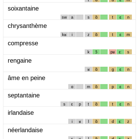
soixantaine
sw
a
s
ɑ̃
t
ɛ
n
chrysanthème
kʁ
i
z
ɑ̃
t
ɛ
m
compresse
k
ɔ̃
pʁ
ɛː
s
rengaine
ʁ
ɑ̃
g
ɛ
n
âme en peine
ɑ
m
ɑ̃
p
ɛ
n
septantaine
s
ɛ
p
t
ɑ̃
t
ɛ
n
irlandaise
i
ʁ
l
ɑ̃
d
ɛː
z
néerlandaise
ɛ
ʁ
l
ɑ̃
d
ɛː
z