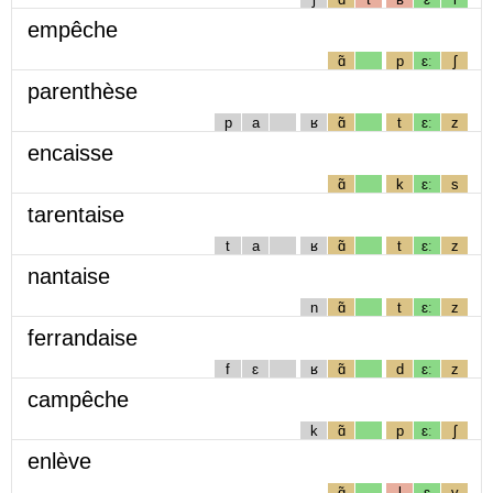
empêche
ɑ̃
p
ɛː
ʃ
parenthèse
p
a
ʁ
ɑ̃
t
ɛː
z
encaisse
ɑ̃
k
ɛː
s
tarentaise
t
a
ʁ
ɑ̃
t
ɛː
z
nantaise
n
ɑ̃
t
ɛː
z
ferrandaise
f
ɛ
ʁ
ɑ̃
d
ɛː
z
campêche
k
ɑ̃
p
ɛː
ʃ
enlève
ɑ̃
l
ɛ
v