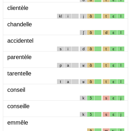
clientèle
kl
i
j
ɑ̃
t
ɛ
l
chandelle
ʃ
ɑ̃
d
ɛ
l
accidentel
s
i
d
ɑ̃
t
ɛ
l
parentèle
p
a
ʁ
ɑ̃
t
ɛ
l
tarentelle
t
a
ʁ
ɑ̃
t
ɛ
l
conseil
k
ɔ̃
s
ɛ
j
conseille
k
ɔ̃
s
ɛ
j
emmêle
ɑ̃
m
ɛː
l