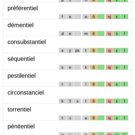
préférentiel
f
e
ʁ
ɑ̃
sj
ɛ
l
démentiel
d
e
m
ɑ̃
sj
ɛ
l
consubstantiel
s
y
ps
t
ɑ̃
sj
ɛ
l
séquentiel
s
e
k
ɑ̃
sj
ɛ
l
pestilentiel
t
i
l
ɑ̃
sj
ɛ
l
circonstanciel
k
ɔ̃
s
t
ɑ̃
sj
ɛ
l
torrentiel
t
ɔ
ʁ
ɑ̃
sj
ɛ
l
pénitentiel
n
i
t
ɑ̃
sj
ɛ
l