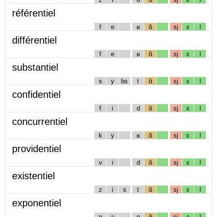
référentiel
f
e
ʁ
ɑ̃
sj
ɛ
l
différentiel
f
e
ʁ
ɑ̃
sj
ɛ
l
substantiel
s
y
bs
t
ɑ̃
sj
ɛ
l
confidentiel
f
i
d
ɑ̃
sj
ɛ
l
concurrentiel
k
y
ʁ
ɑ̃
sj
ɛ
l
providentiel
v
i
d
ɑ̃
sj
ɛ
l
existentiel
z
i
s
t
ɑ̃
sj
ɛ
l
exponentiel
p
ɔ
n
ɑ̃
sj
ɛ
l