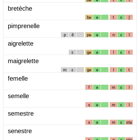
bretèche
bʁ
ə
t
ɛ
ʃ
pimprenelle
p
ẽ
pʁ
ə
n
ɛ
l
aigrelette
ɛ
gʁ
ə
l
ɛ
t
maigrelette
m
ɛ
gʁ
ə
l
ɛ
t
femelle
f
ə
m
ɛ
l
semelle
s
ə
m
ɛ
l
semestre
s
ə
m
ɛ
stʁ
senestre
s
ə
n
ɛ
stʁ