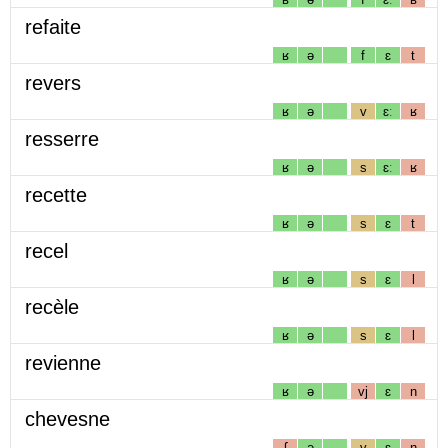
refaite
ʁ
ə
f
ɛ
t
revers
ʁ
ə
v
ɛː
ʁ
resserre
ʁ
ə
s
ɛː
ʁ
recette
ʁ
ə
s
ɛ
t
recel
ʁ
ə
s
ɛ
l
recèle
ʁ
ə
s
ɛ
l
revienne
ʁ
ə
vj
ɛ
n
chevesne
ʃ
ə
v
ɛ
n