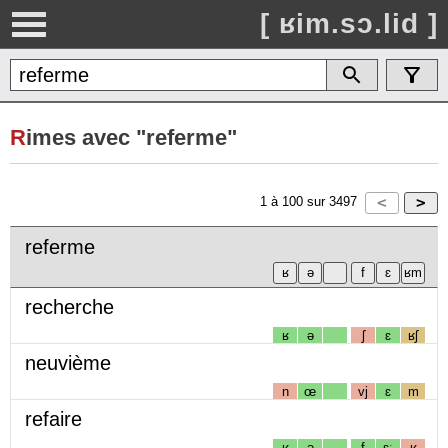
[ ʁim.sɔ.lid ]
R
imes avec "referme"
1
à
100
sur
3497
referme
recherche
ʁ
ə
ʃ
ɛ
ʁʃ
neuvième
n
œ
vj
ɛ
m
refaire
ʁ
ə
f
ɛː
ʁ