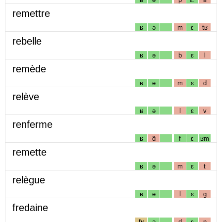
remettre
ʁ
ə
m
ɛ
tʁ
rebelle
ʁ
ə
b
ɛ
l
remède
ʁ
ə
m
ɛ
d
relève
ʁ
ə
l
ɛ
v
renferme
ʁ
ɑ̃
f
ɛ
ʁm
remette
ʁ
ə
m
ɛ
t
relègue
ʁ
ə
l
ɛ
g
fredaine
fʁ
ə
d
ɛ
n