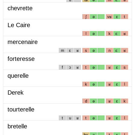
chevrette
ʃ
ə
vʁ
ɛ
t
Le Caire
l
ə
k
ɛː
ʁ
mercenaire
m
ɛ
ʁ
s
ə
n
ɛː
ʁ
forteresse
f
ɔ
ʁ
t
ə
ʁ
ɛ
s
querelle
k
ə
ʁ
ɛ
l
Derek
d
ə
ʁ
ɛ
k
tourterelle
t
u
ʁ
t
ə
ʁ
ɛ
l
bretelle
bʁ
ə
t
ɛ
l