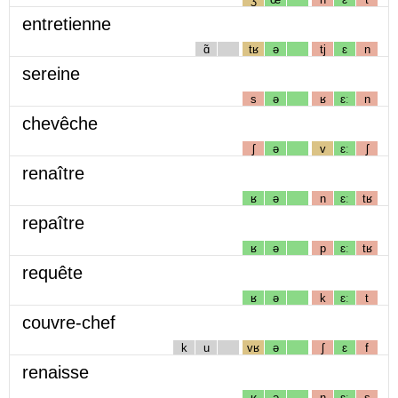
entretienne
ɑ̃
tʁ
ə
tj
ɛ
n
sereine
s
ə
ʁ
ɛː
n
chevêche
ʃ
ə
v
ɛː
ʃ
renaître
ʁ
ə
n
ɛː
tʁ
repaître
ʁ
ə
p
ɛː
tʁ
requête
ʁ
ə
k
ɛː
t
couvre-chef
k
u
vʁ
ə
ʃ
ɛ
f
renaisse
ʁ
ə
n
ɛː
s