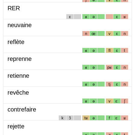
RER
ɛ
ʁ
ə
ɛ
ʁ
neuvaine
n
œ
v
ɛ
n
reflète
ʁ
ə
fl
ɛ
t
reprenne
ʁ
ə
pʁ
ɛ
n
retienne
ʁ
ə
tj
ɛ
n
revêche
ʁ
ə
v
ɛː
ʃ
contrefaire
k
ɔ̃
tʁ
ə
f
ɛː
ʁ
rejette
ʁ
ə
ʒ
ɛ
t