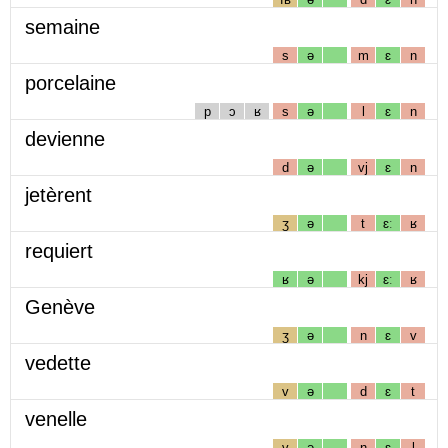
semaine
s
ə
m
ɛ
n
porcelaine
p
ɔ
ʁ
s
ə
l
ɛ
n
devienne
d
ə
vj
ɛ
n
jetèrent
ʒ
ə
t
ɛː
ʁ
requiert
ʁ
ə
kj
ɛː
ʁ
Genève
ʒ
ə
n
ɛ
v
vedette
v
ə
d
ɛ
t
venelle
v
ə
n
ɛ
l