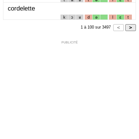
cordelette
k
ɔ
ʁ
d
ə
l
ɛ
t
1
à
100
sur
3497
PUBLICITÉ