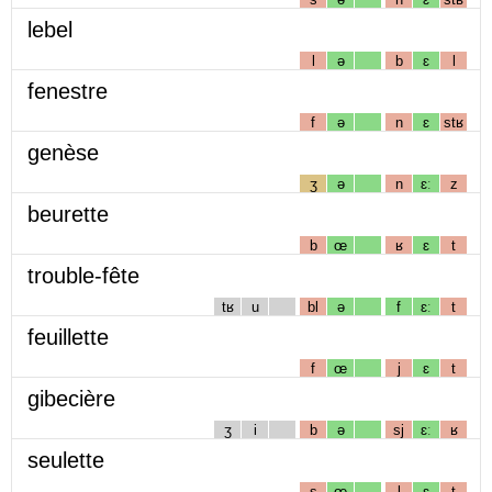
lebel
l
ə
b
ɛ
l
fenestre
f
ə
n
ɛ
stʁ
genèse
ʒ
ə
n
ɛː
z
beurette
b
œ
ʁ
ɛ
t
trouble-fête
tʁ
u
bl
ə
f
ɛː
t
feuillette
f
œ
j
ɛ
t
gibecière
ʒ
i
b
ə
sj
ɛː
ʁ
seulette
s
œ
l
ɛ
t