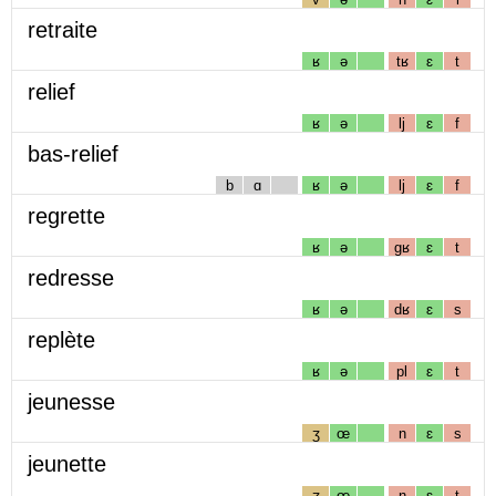
retraite
ʁ
ə
tʁ
ɛ
t
relief
ʁ
ə
lj
ɛ
f
bas-relief
b
ɑ
ʁ
ə
lj
ɛ
f
regrette
ʁ
ə
gʁ
ɛ
t
redresse
ʁ
ə
dʁ
ɛ
s
replète
ʁ
ə
pl
ɛ
t
jeunesse
ʒ
œ
n
ɛ
s
jeunette
ʒ
œ
n
ɛ
t