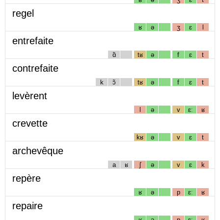
regel
ʁ
ə
ʒ
ɛ
l
entrefaite
ɑ̃
tʁ
ə
f
ɛ
t
contrefaite
k
ɔ̃
tʁ
ə
f
ɛ
t
levèrent
l
ə
v
ɛː
ʁ
crevette
kʁ
ə
v
ɛ
t
archevêque
a
ʁ
ʃ
ə
v
ɛ
k
repère
ʁ
ə
p
ɛː
ʁ
repaire
ʁ
ə
p
ɛː
ʁ