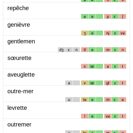
repêche
ʁ
ə
p
ɛː
ʃ
genièvre
ʒ
ə
nj
ɛ
vʁ
gentlemen
dʒ
ɛ
n
tl
ə
m
ɛ
n
sœurette
s
œ
ʁ
ɛ
t
aveuglette
a
v
œ
gl
ɛ
t
outre-mer
u
tʁ
ə
m
ɛː
ʁ
levrette
l
ə
vʁ
ɛ
t
outremer
u
tʁ
ə
m
ɛː
ʁ