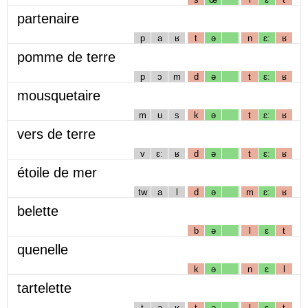
partenaire
p
a
ʁ
t
ə
n
ɛː
ʁ
pomme de terre
p
ɔ
m
d
ə
t
ɛː
ʁ
mousquetaire
m
u
s
k
ə
t
ɛː
ʁ
vers de terre
v
ɛː
ʁ
d
ə
t
ɛː
ʁ
étoile de mer
tw
a
l
d
ə
m
ɛː
ʁ
belette
b
ə
l
ɛ
t
quenelle
k
ə
n
ɛ
l
tartelette
t
a
ʁ
t
ə
l
ɛ
t