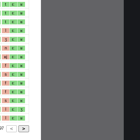
t
ɛː
ʁ
t
ɛː
ʁ
t
ɛː
ʁ
l
ɛː
ʁ
ʒ
ɛː
ʁ
n
ɛː
ʁ
ʁj
ɛː
ʁ
f
ɛː
ʁ
s
ɛː
ʁ
f
ɛː
ʁ
f
ɛː
ʁ
s
ɛː
ʁ
l
ɛː
ʒ
l
ɛː
ʁ
97