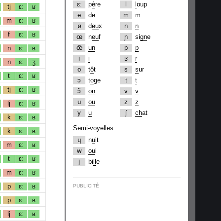
ɛː
p
è
re
l
l
oup
tj
ɛː
ʁ
ə
d
e
m
m
m
ɛː
ʁ
ø
d
eu
x
n
n
f
ɛː
ʁ
œ
n
eu
f
ɲ
si
gn
e
œ̃
un
p
p
n
ɛː
ʁ
i
i
ʁ
r
n
ɛː
ʒ
o
t
ô
t
s
s
ur
t
ɛː
ʁ
ɔ
t
o
ge
t
t
tj
ɛː
ʁ
ɔ̃
on
v
v
u
ou
z
z
lj
ɛː
ʁ
y
u
ʃ
ch
at
k
ɛː
ʁ
Semi-voyelles
k
ɛː
ʁ
ɥ
n
u
it
m
ɛː
ʁ
w
ou
i
t
ɛː
ʁ
j
bi
ll
e
m
ɛː
ʁ
p
ɛː
ʁ
PUBLICITÉ
p
ɛː
ʁ
lj
ɛː
ʁ