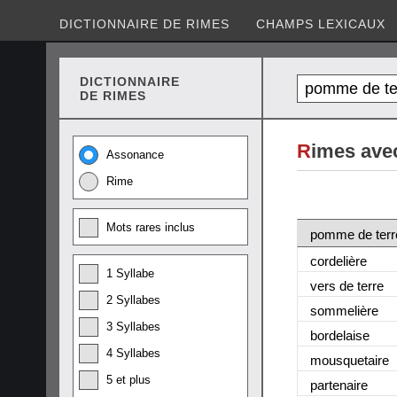
DICTIONNAIRE DE RIMES
CHAMPS LEXICAUX
DICTIONNAIRE
DE RIMES
R
imes ave
Assonance
Rime
Mots rares inclus
pomme de terr
cordelière
1 Syllabe
vers de terre
2 Syllabes
sommelière
3 Syllabes
bordelaise
4 Syllabes
mousquetaire
5 et plus
partenaire