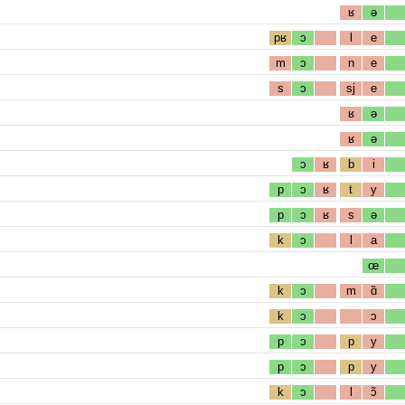
ʁ
ə
pʁ
ɔ
l
e
m
ɔ
n
e
s
ɔ
sj
e
ʁ
ə
ʁ
ə
ɔ
ʁ
b
i
p
ɔ
ʁ
t
y
p
ɔ
ʁ
s
ə
k
ɔ
l
a
œ
k
ɔ
m
ɑ̃
k
ɔ
ɔ
p
ɔ
p
y
p
ɔ
p
y
k
ɔ
l
ɔ̃