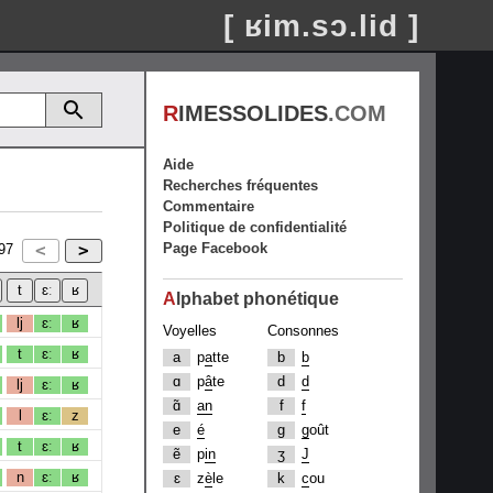
[ ʁim.sɔ.lid ]
R
IMESSOLIDES
.COM
Aide
Recherches fréquentes
Commentaire
Politique de confidentialité
Page Facebook
97
A
lphabet phonétique
lj
ɛː
ʁ
Voyelles
Consonnes
t
ɛː
ʁ
a
p
a
tte
b
b
ɑ
p
â
te
d
d
lj
ɛː
ʁ
ɑ̃
an
f
f
l
ɛː
z
e
é
g
g
oût
t
ɛː
ʁ
ẽ
p
in
ʒ
J
n
ɛː
ʁ
ɛ
z
è
le
k
c
ou