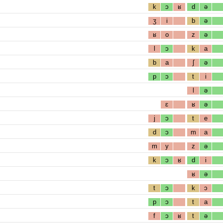
k
ɔ
ʁ
d
ə
ʒ
i
b
ə
ʁ
o
z
ə
l
ɔ
k
a
b
a
ʃ
ə
p
ɔ
t
i
l
ə
ɛ
ʁ
ə
j
ɔ
t
e
d
ɔ
m
a
m
y
z
ə
k
ɔ
ʁ
d
i
ʁ
ə
t
ɔ
k
ɔ
p
ɔ
t
a
f
ɔ
ʁ
t
ə