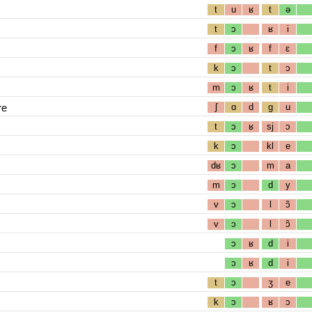
t
u
ʁ
t
ə
t
ɔ
ʁ
i
f
ɔ
ʁ
f
ɛ
k
ɔ
t
ɔ
m
ɔ
ʁ
t
i
re
ʃ
ɑ
d
g
u
t
ɔ
ʁ
sj
ɔ
k
ɔ
kl
e
dʁ
ɔ
m
a
m
ɔ
d
y
v
ɔ
l
ɔ̃
v
ɔ
l
ɔ̃
ɔ
ʁ
d
i
ɔ
ʁ
d
i
t
ɔ
ʒ
e
k
ɔ
ʁ
ɔ