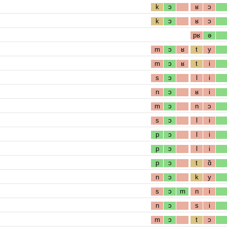
k
ɔ
ʁ
ɔ
k
ɔ
ʁ
ɔ
pʁ
ə
m
ɔ
ʁ
t
y
m
ɔ
ʁ
t
i
s
ɔ
l
i
n
ɔ
ʁ
i
m
ɔ
n
ɔ
s
ɔ
l
i
p
ɔ
l
i
p
ɔ
l
i
p
ɔ
t
ɑ̃
n
ɔ
k
y
s
ɔ
m
n
i
n
ɔ
s
i
m
ɔ
t
ɔ