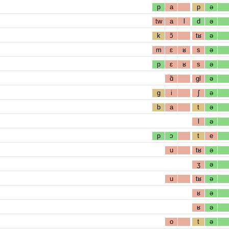
p
a
p
ə
tw
a
l
d
ə
k
ɔ̃
tʁ
ə
m
ɛ
ʁ
s
ə
p
ɛ
ʁ
s
ə
ɑ̃
gl
ə
g
i
ʃ
ə
b
a
t
ə
l
ə
p
ɔ
t
e
u
tʁ
ə
ʒ
ə
u
tʁ
ə
ʁ
ə
ʁ
ə
o
t
ə