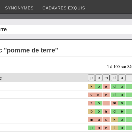
SYNONYMES
CADAVRES EXQUIS
c "pomme de terre"
1
à
100
sur
34
e
k
ɔ
ʁ
d
ə
v
ɛː
ʁ
d
ə
s
ɔ
m
ə
b
ɔ
ʁ
d
ə
m
u
s
k
ə
p
a
ʁ
t
ə