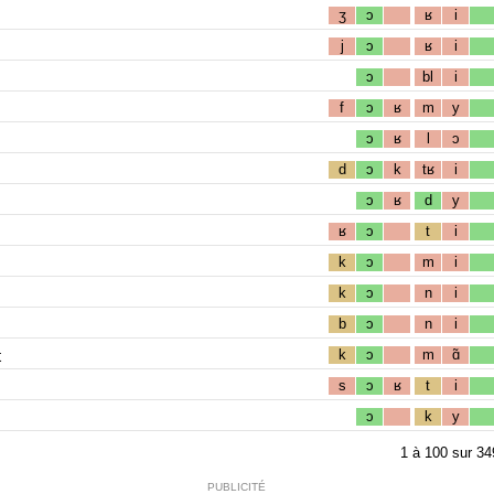
ʒ
ɔ
ʁ
i
j
ɔ
ʁ
i
ɔ
bl
i
f
ɔ
ʁ
m
y
ɔ
ʁ
l
ɔ
d
ɔ
k
tʁ
i
ɔ
ʁ
d
y
ʁ
ɔ
t
i
k
ɔ
m
i
k
ɔ
n
i
b
ɔ
n
i
t
k
ɔ
m
ɑ̃
s
ɔ
ʁ
t
i
ɔ
k
y
1
à
100
sur
34
PUBLICITÉ