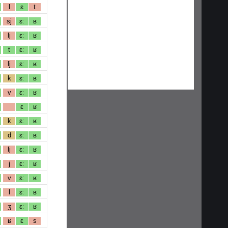
l
ɛ
t
sj
ɛː
ʁ
lj
ɛː
ʁ
t
ɛː
ʁ
lj
ɛː
ʁ
k
ɛː
ʁ
v
ɛː
ʁ
ɛ
ʁ
k
ɛː
ʁ
d
ɛː
ʁ
lj
ɛː
ʁ
j
ɛː
ʁ
v
ɛː
ʁ
l
ɛː
ʁ
ʒ
ɛː
ʁ
ʁ
ɛ
s