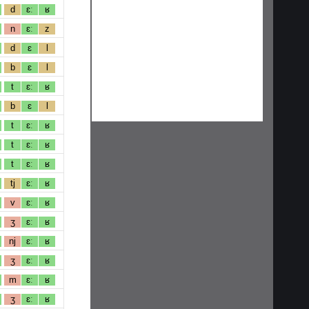
d
ɛː
ʁ
n
ɛː
z
d
ɛ
l
b
ɛ
l
t
ɛː
ʁ
b
ɛ
l
t
ɛː
ʁ
t
ɛː
ʁ
t
ɛː
ʁ
tj
ɛː
ʁ
v
ɛː
ʁ
ʒ
ɛː
ʁ
nj
ɛː
ʁ
ʒ
ɛː
ʁ
m
ɛː
ʁ
ʒ
ɛː
ʁ