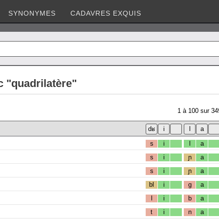
SYNONYMES
CADAVRES EXQUIS
 "quadrilatère"
1
à
100
sur
34
s
i
l
a
s
i
ɲ
a
s
i
ɲ
a
bl
i
g
a
l
i
b
a
t
i
n
a