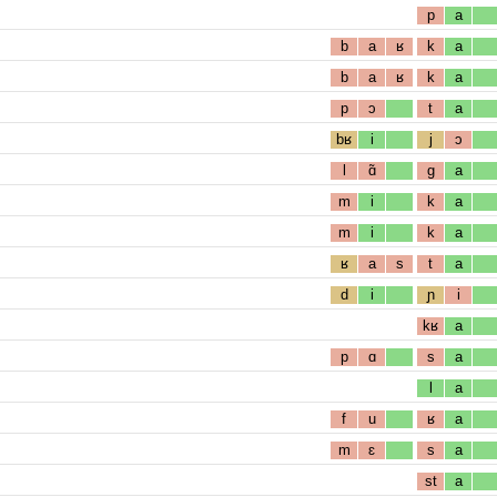
p
a
b
a
ʁ
k
a
b
a
ʁ
k
a
p
ɔ
t
a
bʁ
i
j
ɔ
l
ɑ̃
g
a
m
i
k
a
m
i
k
a
ʁ
a
s
t
a
d
i
ɲ
i
kʁ
a
p
ɑ
s
a
l
a
f
u
ʁ
a
m
ɛ
s
a
st
a