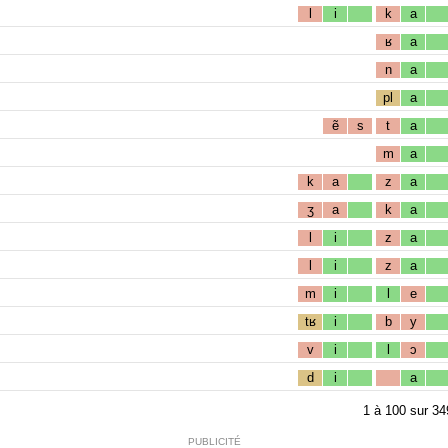
l
i
k
a
ʁ
a
n
a
pl
a
ẽ
s
t
a
m
a
k
a
z
a
ʒ
a
k
a
l
i
z
a
l
i
z
a
m
i
l
e
tʁ
i
b
y
v
i
l
ɔ
d
i
a
1
à
100
sur
34
PUBLICITÉ