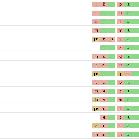
l
ɑ̃
p
a
l
i
b
a
s
i
t
a
m
i
ʁ
a
pʁ
ɛ
s
t
a
i
z
a
m
ɑ̃
d
a
t
ɛː
ʁ
a
pʁ
i
j
e
t
a
b
a
m
e
t
a
fʁ
ɔ
m
a
pʁ
ẽ
t
a
e
t
a
d
u
s
a
m
e
n
a