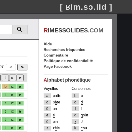
[ ʁim.sɔ.lid ]
R
IMESSOLIDES
.COM
Aide
Recherches fréquentes
Commentaire
Politique de confidentialité
Page Facebook
97
A
lphabet phonétique
b
ɛː
ʁ
Voyelles
Consonnes
t
ɛː
ʁ
a
p
a
tte
b
b
ɑ
p
â
te
d
d
t
ɛː
ʁ
ɑ̃
an
f
f
t
ɛː
ʁ
e
é
g
g
oût
t
ɛː
ʁ
ẽ
p
in
ʒ
J
t
ɛː
ʁ
ɛ
z
è
le
k
c
ou