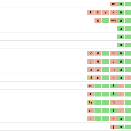
m
a
t
ɛ
ʁ
k
a
ɑ̃
vw
a
a
a
a
k
a
v
a
ʃ
ə
v
a
b
a
n
a
d
e
z
a
l
m
i
l
i
t
i
l
i
tʁ
i
n
i
m
i
l
i
l
i
k
a
ʃ
a