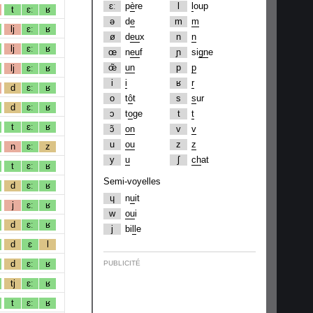
ɛː
p
è
re
l
l
oup
t
ɛː
ʁ
ə
d
e
m
m
lj
ɛː
ʁ
ø
d
eu
x
n
n
lj
ɛː
ʁ
œ
n
eu
f
ɲ
si
gn
e
œ̃
un
p
p
lj
ɛː
ʁ
i
i
ʁ
r
d
ɛː
ʁ
o
t
ô
t
s
s
ur
d
ɛː
ʁ
ɔ
t
o
ge
t
t
t
ɛː
ʁ
ɔ̃
on
v
v
u
ou
z
z
n
ɛː
z
y
u
ʃ
ch
at
t
ɛː
ʁ
Semi-voyelles
d
ɛː
ʁ
ɥ
n
u
it
j
ɛː
ʁ
w
ou
i
d
ɛː
ʁ
j
bi
ll
e
d
ɛ
l
d
ɛː
ʁ
PUBLICITÉ
tj
ɛː
ʁ
t
ɛː
ʁ