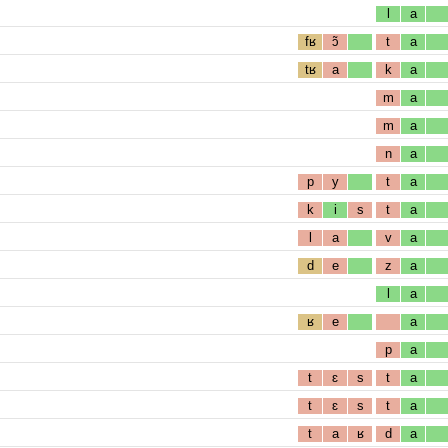
l
a
fʁ
ɔ̃
t
a
tʁ
a
k
a
m
a
m
a
n
a
p
y
t
a
k
i
s
t
a
l
a
v
a
d
e
z
a
l
a
ʁ
e
a
p
a
t
ɛ
s
t
a
t
ɛ
s
t
a
t
a
ʁ
d
a