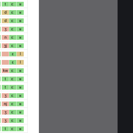
t
ɛː
ʁ
d
ɛː
ʁ
d
ɛː
ʁ
ʒ
ɛː
ʁ
n
ɛː
ʁ
ʒj
ɛː
ʁ
ɛ
l
ɛ
l
kw
ɛː
ʁ
t
ɛː
ʁ
t
ɛː
ʁ
ʒ
ɛː
ʁ
nj
ɛː
ʁ
ʒ
ɛː
ʁ
ʒ
ɛː
ʁ
t
ɛː
ʁ