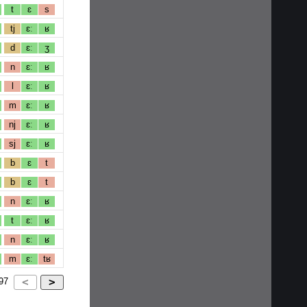
t
ɛ
s
tj
ɛː
ʁ
d
ɛː
ʒ
n
ɛː
ʁ
l
ɛː
ʁ
m
ɛː
ʁ
nj
ɛː
ʁ
sj
ɛː
ʁ
b
ɛ
t
b
ɛ
t
n
ɛː
ʁ
t
ɛː
ʁ
n
ɛː
ʁ
m
ɛː
tʁ
97