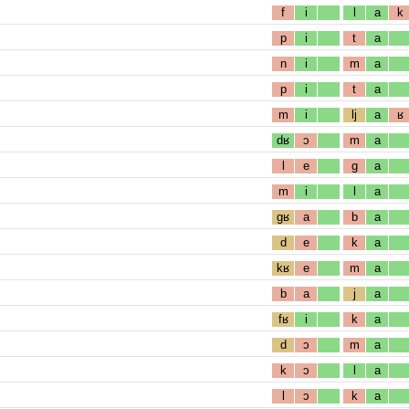
f
i
l
a
k
p
i
t
a
n
i
m
a
p
i
t
a
m
i
lj
a
ʁ
dʁ
ɔ
m
a
l
e
g
a
m
i
l
a
gʁ
a
b
a
d
e
k
a
kʁ
e
m
a
b
a
j
a
fʁ
i
k
a
d
ɔ
m
a
k
ɔ
l
a
l
ɔ
k
a