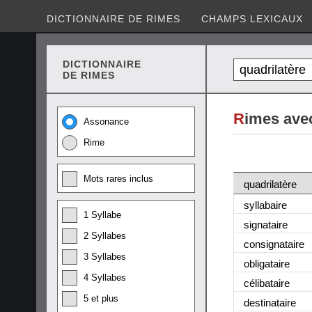
DICTIONNAIRE DE RIMES
CHAMPS LEXICAUX
DICTIONNAIRE
DE RIMES
R
imes avec
Assonance
Rime
Mots rares inclus
quadrilatère
syllabaire
1 Syllabe
signataire
2 Syllabes
consignataire
3 Syllabes
obligataire
4 Syllabes
célibataire
5 et plus
destinataire