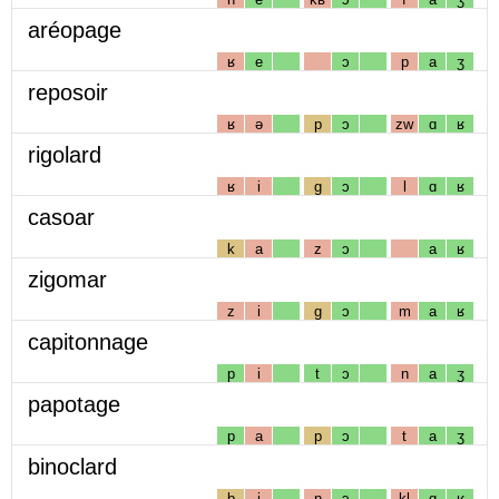
aréopage
ʁ
e
ɔ
p
a
ʒ
reposoir
ʁ
ə
p
ɔ
zw
ɑ
ʁ
rigolard
ʁ
i
g
ɔ
l
ɑ
ʁ
casoar
k
a
z
ɔ
a
ʁ
zigomar
z
i
g
ɔ
m
a
ʁ
capitonnage
p
i
t
ɔ
n
a
ʒ
papotage
p
a
p
ɔ
t
a
ʒ
binoclard
b
i
n
ɔ
kl
ɑ
ʁ