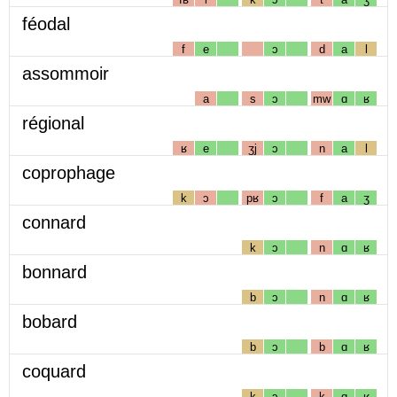
féodal
f
e
ɔ
d
a
l
assommoir
a
s
ɔ
mw
ɑ
ʁ
régional
ʁ
e
ʒj
ɔ
n
a
l
coprophage
k
ɔ
pʁ
ɔ
f
a
ʒ
connard
k
ɔ
n
ɑ
ʁ
bonnard
b
ɔ
n
ɑ
ʁ
bobard
b
ɔ
b
ɑ
ʁ
coquard
k
ɔ
k
ɑ
ʁ