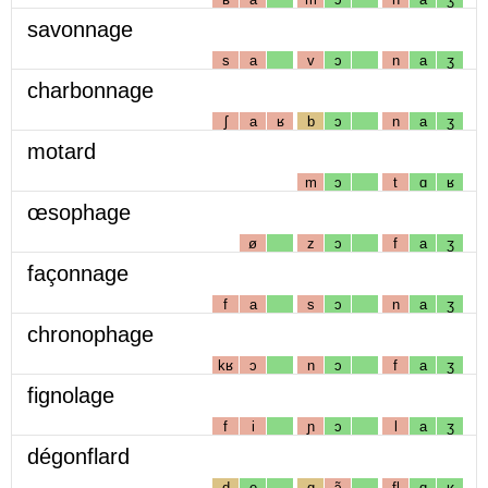
savonnage
s
a
v
ɔ
n
a
ʒ
charbonnage
ʃ
a
ʁ
b
ɔ
n
a
ʒ
motard
m
ɔ
t
ɑ
ʁ
œsophage
ø
z
ɔ
f
a
ʒ
façonnage
f
a
s
ɔ
n
a
ʒ
chronophage
kʁ
ɔ
n
ɔ
f
a
ʒ
fignolage
f
i
ɲ
ɔ
l
a
ʒ
dégonflard
d
e
g
ɔ̃
fl
ɑ
ʁ