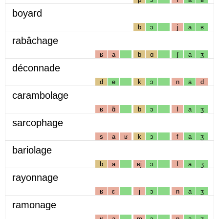
boyard
b
ɔ
j
a
ʁ
rabâchage
ʁ
a
b
ɑ
ʃ
a
ʒ
déconnade
d
e
k
ɔ
n
a
d
carambolage
ʁ
ɑ̃
b
ɔ
l
a
ʒ
sarcophage
s
a
ʁ
k
ɔ
f
a
ʒ
bariolage
b
a
ʁj
ɔ
l
a
ʒ
rayonnage
ʁ
ɛ
j
ɔ
n
a
ʒ
ramonage
ʁ
a
m
ɔ
n
a
ʒ