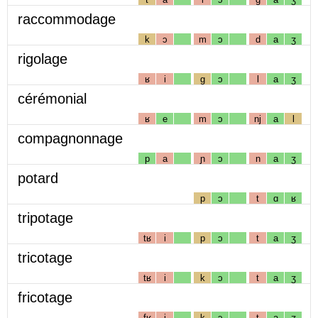
raccommodage
k
ɔ
m
ɔ
d
a
ʒ
rigolage
ʁ
i
g
ɔ
l
a
ʒ
cérémonial
ʁ
e
m
ɔ
nj
a
l
compagnonnage
p
a
ɲ
ɔ
n
a
ʒ
potard
p
ɔ
t
ɑ
ʁ
tripotage
tʁ
i
p
ɔ
t
a
ʒ
tricotage
tʁ
i
k
ɔ
t
a
ʒ
fricotage
fʁ
i
k
ɔ
t
a
ʒ