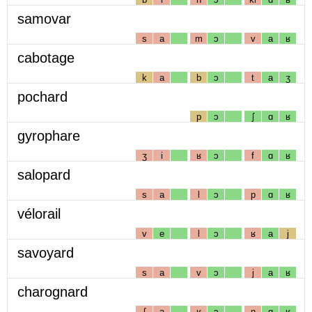
samovar
s
a
m
ɔ
v
a
ʁ
cabotage
k
a
b
ɔ
t
a
ʒ
pochard
p
ɔ
ʃ
ɑ
ʁ
gyrophare
ʒ
i
ʁ
ɔ
f
ɑ
ʁ
salopard
s
a
l
ɔ
p
ɑ
ʁ
vélorail
v
e
l
ɔ
ʁ
a
j
savoyard
s
a
v
ɔ
j
a
ʁ
charognard
ʃ
a
ʁ
ɔ
ɲ
ɑ
ʁ