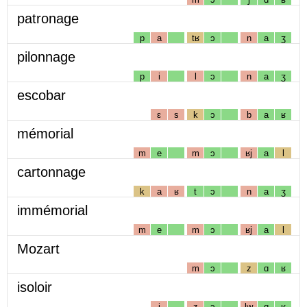
patronage
p
a
tʁ
ɔ
n
a
ʒ
pilonnage
p
i
l
ɔ
n
a
ʒ
escobar
ɛ
s
k
ɔ
b
a
ʁ
mémorial
m
e
m
ɔ
ʁj
a
l
cartonnage
k
a
ʁ
t
ɔ
n
a
ʒ
immémorial
m
e
m
ɔ
ʁj
a
l
Mozart
m
ɔ
z
ɑ
ʁ
isoloir
i
z
ɔ
lw
ɑ
ʁ