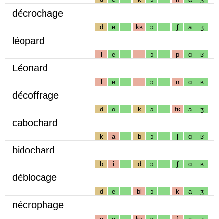
décrochage
d
e
kʁ
ɔ
ʃ
a
ʒ
léopard
l
e
ɔ
p
ɑ
ʁ
Léonard
l
e
ɔ
n
ɑ
ʁ
décoffrage
d
e
k
ɔ
fʁ
a
ʒ
cabochard
k
a
b
ɔ
ʃ
ɑ
ʁ
bidochard
b
i
d
ɔ
ʃ
ɑ
ʁ
déblocage
d
e
bl
ɔ
k
a
ʒ
nécrophage
n
e
kʁ
ɔ
f
a
ʒ