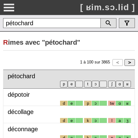
[ ʁim.sɔ.lid ]
R
imes avec "pétochard"
1
à
100
sur
3865
pétochard
dépotoir
d
e
p
ɔ
tw
ɑ
ʁ
décollage
d
e
k
ɔ
l
a
ʒ
déconnage
d
e
k
ɔ
n
a
ʒ