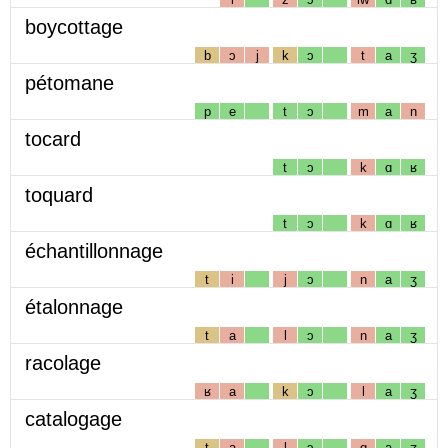
boycottage
b
ɔ
j
k
ɔ
t
a
ʒ
pétomane
p
e
t
ɔ
m
a
n
tocard
t
ɔ
k
ɑ
ʁ
toquard
t
ɔ
k
ɑ
ʁ
échantillonnage
t
i
j
ɔ
n
a
ʒ
étalonnage
t
a
l
ɔ
n
a
ʒ
racolage
ʁ
a
k
ɔ
l
a
ʒ
catalogage
t
a
l
ɔ
g
a
ʒ