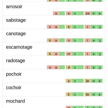
arrosoir
a
ʁ
ɔ
zw
ɑ
ʁ
sabotage
s
a
b
ɔ
t
a
ʒ
canotage
k
a
n
ɔ
t
a
ʒ
escamotage
k
a
m
ɔ
t
a
ʒ
radotage
ʁ
a
d
ɔ
t
a
ʒ
pochoir
p
ɔ
ʃw
ɑ
ʁ
cochoir
k
ɔ
ʃw
ɑ
ʁ
mochard
m
ɔ
ʃ
ɑ
ʁ