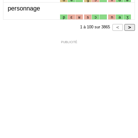
personnage
p
ɛ
ʁ
s
ɔ
n
a
ʒ
1
à
100
sur
3865
PUBLICITÉ