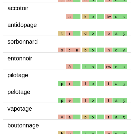
accotoir
a
k
ɔ
tw
ɑ
ʁ
antidopage
t
i
d
ɔ
p
a
ʒ
sorbonnard
s
ɔ
ʁ
b
ɔ
n
ɑ
ʁ
entonnoir
ɑ̃
t
ɔ
nw
ɑ
ʁ
pilotage
p
i
l
ɔ
t
a
ʒ
pelotage
p
ə
l
ɔ
t
a
ʒ
vapotage
v
a
p
ɔ
t
a
ʒ
boutonnage
b
u
t
ɔ
n
a
ʒ