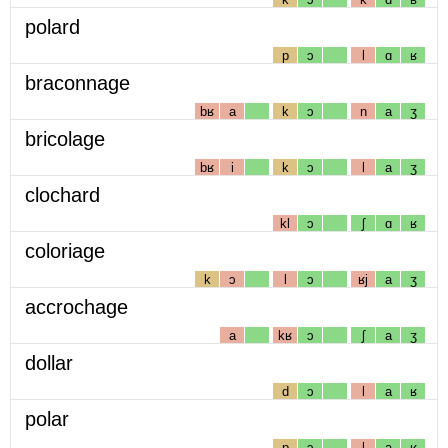
polard
p
ɔ
l
ɑ
ʁ
braconnage
bʁ
a
k
ɔ
n
a
ʒ
bricolage
bʁ
i
k
ɔ
l
a
ʒ
clochard
kl
ɔ
ʃ
ɑ
ʁ
coloriage
k
ɔ
l
ɔ
ʁj
a
ʒ
accrochage
a
kʁ
ɔ
ʃ
a
ʒ
dollar
d
ɔ
l
a
ʁ
polar
p
ɔ
l
a
ʁ