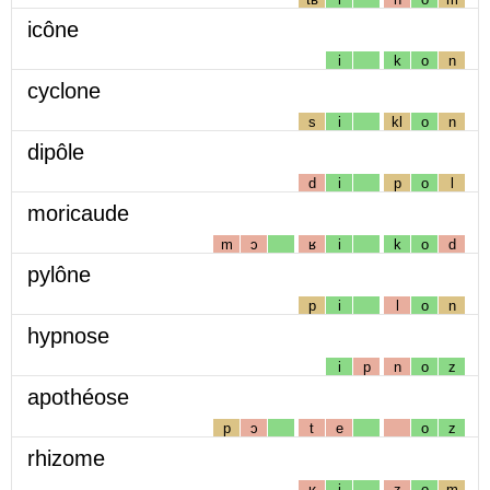
icône
i
k
o
n
cyclone
s
i
kl
o
n
dipôle
d
i
p
o
l
moricaude
m
ɔ
ʁ
i
k
o
d
pylône
p
i
l
o
n
hypnose
i
p
n
o
z
apothéose
p
ɔ
t
e
o
z
rhizome
ʁ
i
z
o
m