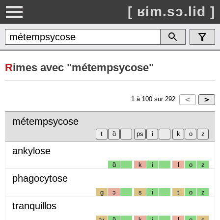
[ ʁim.sɔ.lid ]
R
imes avec "métempsycose"
1
à
100
sur
292
métempsycose
ankylose
ɑ̃
k
i
l
o
z
phagocytose
g
ɔ
s
i
t
o
z
tranquillos
tʁ
ɑ̃
k
i
l
o
s