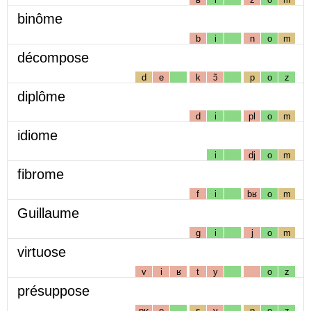
binôme
b
i
n
o
m
décompose
d
e
k
ɔ̃
p
o
z
diplôme
d
i
pl
o
m
idiome
i
dj
o
m
fibrome
f
i
bʁ
o
m
Guillaume
g
i
j
o
m
virtuose
v
i
ʁ
t
y
o
z
présuppose
pʁ
e
s
y
p
o
z