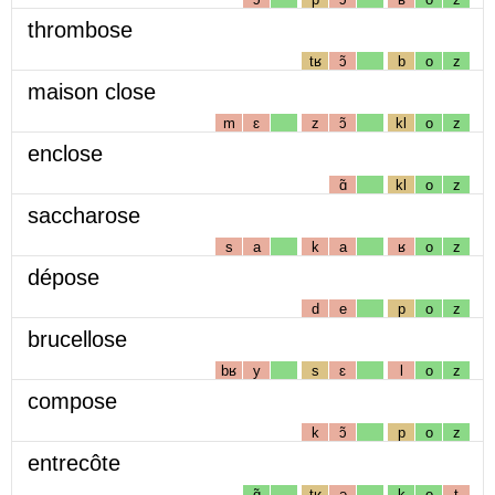
thrombose
tʁ
ɔ̃
b
o
z
maison close
m
ɛ
z
ɔ̃
kl
o
z
enclose
ɑ̃
kl
o
z
saccharose
s
a
k
a
ʁ
o
z
dépose
d
e
p
o
z
brucellose
bʁ
y
s
ɛ
l
o
z
compose
k
ɔ̃
p
o
z
entrecôte
ɑ̃
tʁ
ə
k
o
t