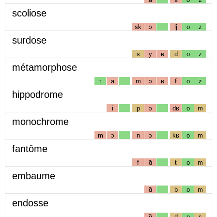
scoliose
sk
ɔ
lj
o
z
surdose
s
y
ʁ
d
o
z
métamorphose
t
a
m
ɔ
ʁ
f
o
z
hippodrome
i
p
ɔ
dʁ
o
m
monochrome
m
ɔ
n
ɔ
kʁ
o
m
fantôme
f
ɑ̃
t
o
m
embaume
ɑ̃
b
o
m
endosse
ɑ̃
d
o
s