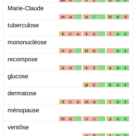
Marie-Claude
m
a
ʁ
i
kl
o
d
tuberculose
b
ɛ
ʁ
k
y
l
o
z
mononucléose
n
y
kl
e
o
z
recompose
ʁ
ə
k
ɔ̃
p
o
z
glucose
gl
y
k
o
z
dermatose
d
ɛ
ʁ
m
a
t
o
z
ménopause
m
e
n
ɔ
p
o
z
ventôse
v
ɑ̃
t
o
z