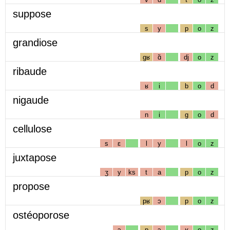
suppose
s
y
p
o
z
grandiose
gʁ
ɑ̃
dj
o
z
ribaude
ʁ
i
b
o
d
nigaude
n
i
g
o
d
cellulose
s
ɛ
l
y
l
o
z
juxtapose
ʒ
y
ks
t
a
p
o
z
propose
pʁ
ɔ
p
o
z
ostéoporose
ɔ
p
ɔ
ʁ
o
z