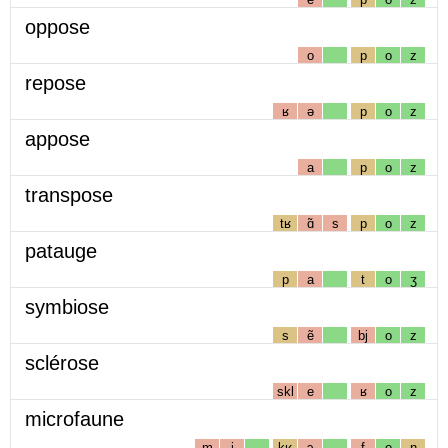
oppose
o
p
o
z
repose
ʁ
ə
p
o
z
appose
a
p
o
z
transpose
tʁ
ɑ̃
s
p
o
z
patauge
p
a
t
o
ʒ
symbiose
s
ẽ
bj
o
z
sclérose
skl
e
ʁ
o
z
microfaune
m
i
kʁ
ɔ
f
o
n