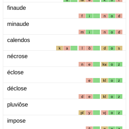
finaude
f
i
n
o
d
minaude
m
i
n
o
d
calendos
k
a
l
ɑ̃
d
o
s
nécrose
n
e
kʁ
o
z
éclose
e
kl
o
z
déclose
d
e
kl
o
z
pluviôse
pl
y
vj
o
z
impose
ẽ
p
o
z