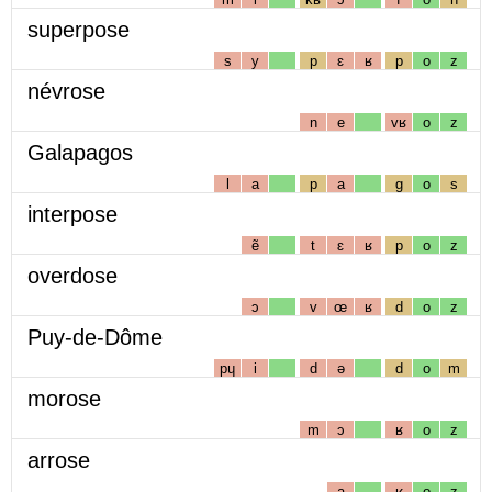
superpose
s
y
p
ɛ
ʁ
p
o
z
névrose
n
e
vʁ
o
z
Galapagos
l
a
p
a
g
o
s
interpose
ẽ
t
ɛ
ʁ
p
o
z
overdose
ɔ
v
œ
ʁ
d
o
z
Puy-de-Dôme
pɥ
i
d
ə
d
o
m
morose
m
ɔ
ʁ
o
z
arrose
a
ʁ
o
z