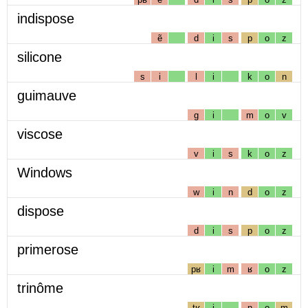
indispose
ẽ
d
i
s
p
o
z
silicone
s
i
l
i
k
o
n
guimauve
g
i
m
o
v
viscose
v
i
s
k
o
z
Windows
w
i
n
d
o
z
dispose
d
i
s
p
o
z
primerose
pʁ
i
m
ʁ
o
z
trinôme
tʁ
i
n
o
m