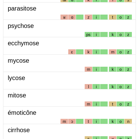
parasitose
ʁ
ɑ
z
i
t
o
z
psychose
ps
i
k
o
z
ecchymose
ɛ
k
i
m
o
z
mycose
m
i
k
o
z
lycose
l
i
k
o
z
mitose
m
i
t
o
z
émoticône
m
ɔ
t
i
k
o
n
cirrhose
s
i
ʁ
o
z