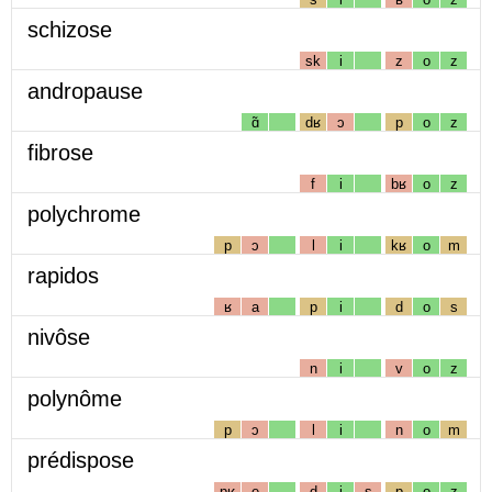
schizose
sk
i
z
o
z
andropause
ɑ̃
dʁ
ɔ
p
o
z
fibrose
f
i
bʁ
o
z
polychrome
p
ɔ
l
i
kʁ
o
m
rapidos
ʁ
a
p
i
d
o
s
nivôse
n
i
v
o
z
polynôme
p
ɔ
l
i
n
o
m
prédispose
pʁ
e
d
i
s
p
o
z