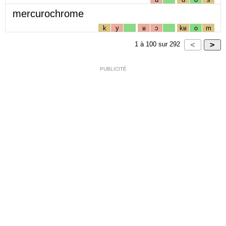
mercurochrome
k
y
ʁ
ɔ
kʁ
o
m
1
à
100
sur
292
PUBLICITÉ