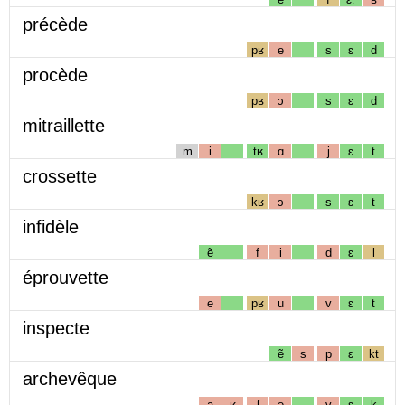
précède
pʁ
e
s
ɛ
d
procède
pʁ
ɔ
s
ɛ
d
mitraillette
m
i
tʁ
ɑ
j
ɛ
t
crossette
kʁ
ɔ
s
ɛ
t
infidèle
ẽ
f
i
d
ɛ
l
éprouvette
e
pʁ
u
v
ɛ
t
inspecte
ẽ
s
p
ɛ
kt
archevêque
a
ʁ
ʃ
ə
v
ɛ
k