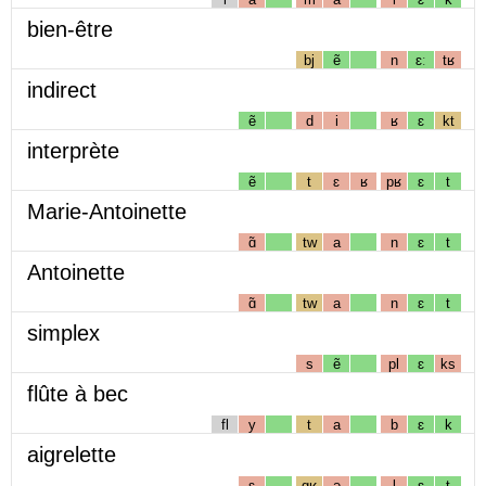
bien-être
bj
ẽ
n
ɛː
tʁ
indirect
ẽ
d
i
ʁ
ɛ
kt
interprète
ẽ
t
ɛ
ʁ
pʁ
ɛ
t
Marie-Antoinette
ɑ̃
tw
a
n
ɛ
t
Antoinette
ɑ̃
tw
a
n
ɛ
t
simplex
s
ẽ
pl
ɛ
ks
flûte à bec
fl
y
t
a
b
ɛ
k
aigrelette
ɛ
gʁ
ə
l
ɛ
t