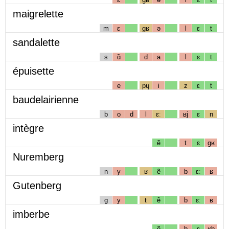
maigrelette
m
ɛ
gʁ
ə
l
ɛ
t
sandalette
s
ɑ̃
d
a
l
ɛ
t
épuisette
e
pɥ
i
z
ɛ
t
baudelairienne
b
o
d
l
ɛː
ʁj
ɛ
n
intègre
ẽ
t
ɛ
gʁ
Nuremberg
n
y
ʁ
ẽ
b
ɛː
ʁ
Gutenberg
g
y
t
ẽ
b
ɛː
ʁ
imberbe
ẽ
b
ɛ
ʁb