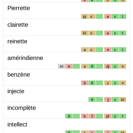
Pierrette
pj
ɛː
ʁ
ɛ
t
clairette
kl
ɛː
ʁ
ɛ
t
reinette
ʁ
ɛː
n
ɛ
t
amérindienne
m
e
ʁ
ẽ
dj
ɛ
n
benzène
b
ẽ
z
ɛ
n
injecte
ẽ
ʒ
ɛ
kt
incomplète
ẽ
k
ɔ̃
pl
ɛ
t
intellect
ẽ
t
ɛ
l
ɛ
kt