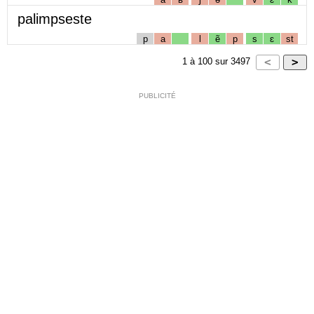
palimpseste
p
a
l
ẽ
p
s
ɛ
st
1
à
100
sur
3497
PUBLICITÉ