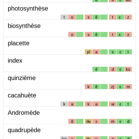
photosynthèse
t
o
s
ẽ
t
ɛː
z
biosynthèse
o
s
ẽ
t
ɛː
z
placette
pl
a
s
ɛ
t
index
ẽ
d
ɛ
ks
quinzième
k
ẽ
zj
ɛ
m
cacahuète
k
a
k
a
w
ɛ
t
Andromède
ɑ̃
dʁ
ɔ
m
ɛ
d
quadrupède
kw
a
dʁ
y
p
ɛ
d