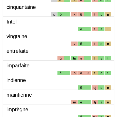
cinquantaine
s
ẽ
k
ɑ̃
t
ɛ
n
Intel
ẽ
t
ɛ
l
vingtaine
v
ẽ
t
ɛ
n
entrefaite
ɑ̃
tʁ
ə
f
ɛ
t
imparfaite
ẽ
p
a
ʁ
f
ɛ
t
indienne
ẽ
dj
ɛ
n
maintienne
m
ẽ
tj
ɛ
n
imprègne
ẽ
pʁ
ɛ
ɲ