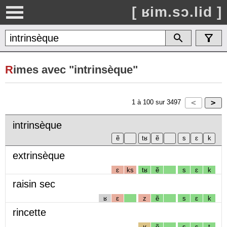
[ ʁim.sɔ.lid ]
R
imes avec "intrinsèque"
1
à
100
sur
3497
intrinsèque
extrinsèque
ɛ
ks
tʁ
ẽ
s
ɛ
k
raisin sec
ʁ
ɛ
z
ẽ
s
ɛ
k
rincette
ʁ
ẽ
s
ɛ
t