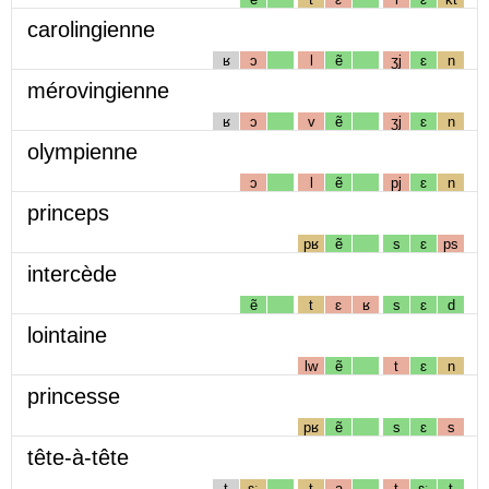
carolingienne
ʁ
ɔ
l
ẽ
ʒj
ɛ
n
mérovingienne
ʁ
ɔ
v
ẽ
ʒj
ɛ
n
olympienne
ɔ
l
ẽ
pj
ɛ
n
princeps
pʁ
ẽ
s
ɛ
ps
intercède
ẽ
t
ɛ
ʁ
s
ɛ
d
lointaine
lw
ẽ
t
ɛ
n
princesse
pʁ
ẽ
s
ɛ
s
tête-à-tête
t
ɛː
t
a
t
ɛː
t