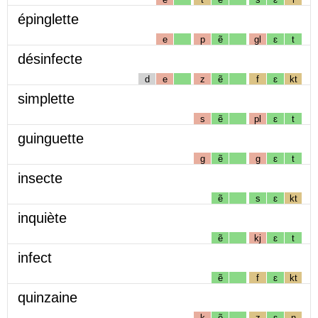
épinglette
e
p
ẽ
gl
ɛ
t
désinfecte
d
e
z
ẽ
f
ɛ
kt
simplette
s
ẽ
pl
ɛ
t
guinguette
g
ẽ
g
ɛ
t
insecte
ẽ
s
ɛ
kt
inquiète
ẽ
kj
ɛ
t
infect
ẽ
f
ɛ
kt
quinzaine
k
ẽ
z
ɛ
n