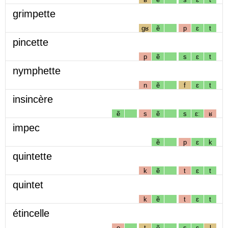
grimpette
gʁ
ẽ
p
ɛ
t
pincette
p
ẽ
s
ɛ
t
nymphette
n
ẽ
f
ɛ
t
insincère
ẽ
s
ẽ
s
ɛː
ʁ
impec
ẽ
p
ɛ
k
quintette
k
ẽ
t
ɛ
t
quintet
k
ẽ
t
ɛ
t
étincelle
e
t
ẽ
s
ɛ
l