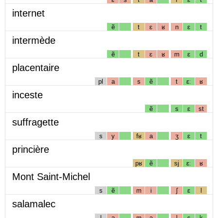
internet
ẽ
t
ɛ
ʁ
n
ɛ
t
intermède
ẽ
t
ɛ
ʁ
m
ɛ
d
placentaire
pl
a
s
ẽ
t
ɛː
ʁ
inceste
ẽ
s
ɛ
st
suffragette
s
y
fʁ
a
ʒ
ɛ
t
princière
pʁ
ẽ
sj
ɛː
ʁ
Mont Saint-Michel
s
ẽ
m
i
ʃ
ɛ
l
salamalec
l
a
m
a
l
ɛ
k