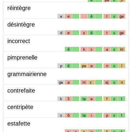
réintègre
ʁ
e
ẽ
t
ɛ
gʁ
désintègre
d
e
z
ẽ
t
ɛ
gʁ
incorrect
ẽ
k
ɔ
ʁ
ɛ
kt
pimprenelle
p
ẽ
pʁ
ə
n
ɛ
l
grammairienne
gʁ
a
m
ɛː
ʁj
ɛ
n
contrefaite
k
ɔ̃
tʁ
ə
f
ɛ
t
centripète
s
ɑ̃
tʁ
i
p
ɛ
t
estafette
ɛ
s
t
a
f
ɛ
t