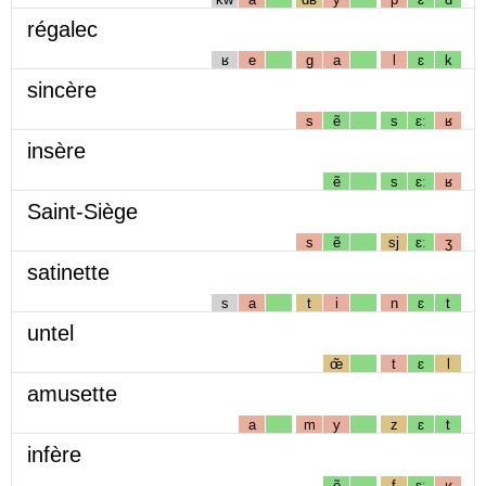
régalec
ʁ
e
g
a
l
ɛ
k
sincère
s
ẽ
s
ɛː
ʁ
insère
ẽ
s
ɛː
ʁ
Saint-Siège
s
ẽ
sj
ɛː
ʒ
satinette
s
a
t
i
n
ɛ
t
untel
œ̃
t
ɛ
l
amusette
a
m
y
z
ɛ
t
infère
ẽ
f
ɛː
ʁ