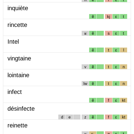
inquiète
ẽ
kj
ɛ
t
rincette
ʁ
ẽ
s
ɛ
t
Intel
ẽ
t
ɛ
l
vingtaine
v
ẽ
t
ɛ
n
lointaine
lw
ẽ
t
ɛ
n
infect
ẽ
f
ɛ
kt
désinfecte
d
e
z
ẽ
f
ɛ
kt
reinette
ʁ
ɛː
n
ɛ
t