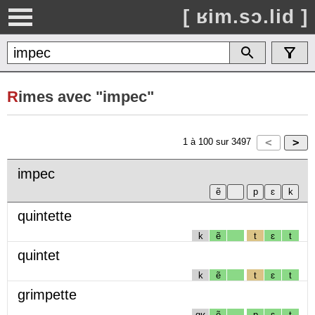
[ ʁim.sɔ.lid ]
R
imes avec "impec"
1
à
100
sur
3497
impec
quintette
k
ẽ
t
ɛ
t
quintet
k
ẽ
t
ɛ
t
grimpette
gʁ
ẽ
p
ɛ
t