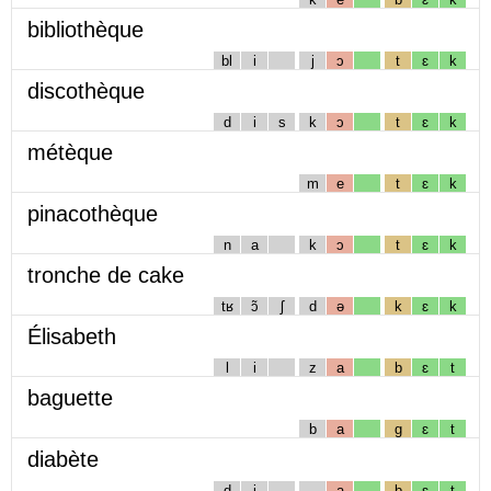
bibliothèque
bl
i
j
ɔ
t
ɛ
k
discothèque
d
i
s
k
ɔ
t
ɛ
k
métèque
m
e
t
ɛ
k
pinacothèque
n
a
k
ɔ
t
ɛ
k
tronche de cake
tʁ
ɔ̃
ʃ
d
ə
k
ɛ
k
Élisabeth
l
i
z
a
b
ɛ
t
baguette
b
a
g
ɛ
t
diabète
d
i
a
b
ɛ
t