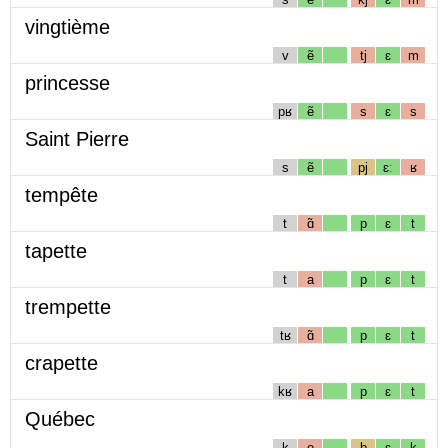
vingtième
v
ẽ
tj
ɛ
m
princesse
pʁ
ẽ
s
ɛ
s
Saint Pierre
s
ẽ
pj
ɛː
ʁ
tempête
t
ɑ̃
p
ɛ
t
tapette
t
a
p
ɛ
t
trempette
tʁ
ɑ̃
p
ɛ
t
crapette
kʁ
a
p
ɛ
t
Québec
k
e
b
ɛ
k