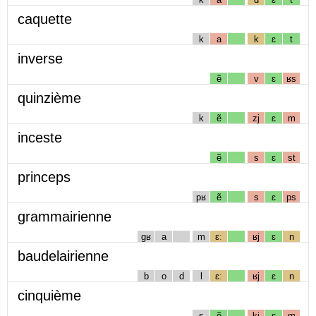
caquette
k
a
k
ɛ
t
inverse
ẽ
v
ɛ
ʁs
quinzième
k
ẽ
zj
ɛ
m
inceste
ẽ
s
ɛ
st
princeps
pʁ
ẽ
s
ɛ
ps
grammairienne
gʁ
a
m
ɛː
ʁj
ɛ
n
baudelairienne
b
o
d
l
ɛː
ʁj
ɛ
n
cinquième
s
ẽ
kj
ɛ
m