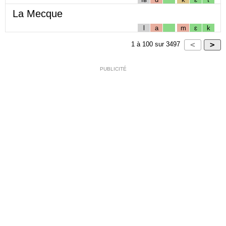
La Mecque
l
a
m
ɛ
k
1
à
100
sur
3497
PUBLICITÉ