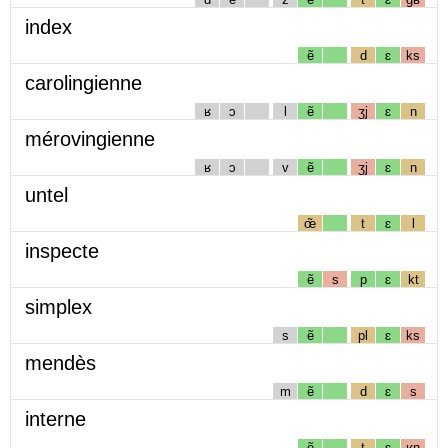
index
ẽ
d
ɛ
ks
carolingienne
ʁ
ɔ
l
ẽ
ʒj
ɛ
n
mérovingienne
ʁ
ɔ
v
ẽ
ʒj
ɛ
n
untel
œ̃
t
ɛ
l
inspecte
ẽ
s
p
ɛ
kt
simplex
s
ẽ
pl
ɛ
ks
mendès
m
ẽ
d
ɛ
s
interne
ẽ
t
ɛ
ʁn