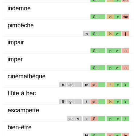
indemne
ẽ
d
ɛ
mn
pimbêche
p
ẽ
b
ɛː
ʃ
impair
ẽ
p
ɛː
ʁ
imper
ẽ
p
ɛː
ʁ
cinémathèque
n
e
m
a
t
ɛ
k
flûte à bec
fl
y
t
a
b
ɛ
k
escampette
ɛ
s
k
ɑ̃
p
ɛ
t
bien-être
bj
ẽ
n
ɛː
tʁ