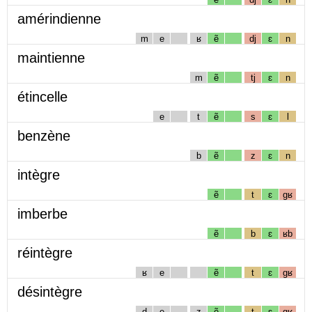
amérindienne
m
e
ʁ
ẽ
dj
ɛ
n
maintienne
m
ẽ
tj
ɛ
n
étincelle
e
t
ẽ
s
ɛ
l
benzène
b
ẽ
z
ɛ
n
intègre
ẽ
t
ɛ
gʁ
imberbe
ẽ
b
ɛ
ʁb
réintègre
ʁ
e
ẽ
t
ɛ
gʁ
désintègre
d
e
z
ẽ
t
ɛ
gʁ