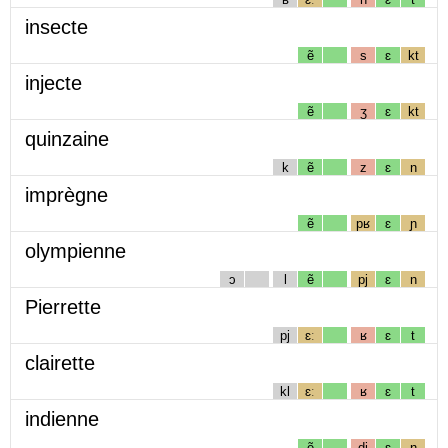
insecte
ẽ
s
ɛ
kt
injecte
ẽ
ʒ
ɛ
kt
quinzaine
k
ẽ
z
ɛ
n
imprègne
ẽ
pʁ
ɛ
ɲ
olympienne
ɔ
l
ẽ
pj
ɛ
n
Pierrette
pj
ɛː
ʁ
ɛ
t
clairette
kl
ɛː
ʁ
ɛ
t
indienne
ẽ
dj
ɛ
n