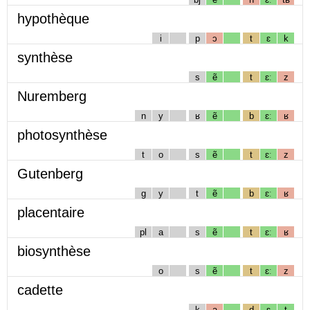
hypothèque
i
p
ɔ
t
ɛ
k
synthèse
s
ẽ
t
ɛː
z
Nuremberg
n
y
ʁ
ẽ
b
ɛː
ʁ
photosynthèse
t
o
s
ẽ
t
ɛː
z
Gutenberg
g
y
t
ẽ
b
ɛː
ʁ
placentaire
pl
a
s
ẽ
t
ɛː
ʁ
biosynthèse
o
s
ẽ
t
ɛː
z
cadette
k
a
d
ɛ
t