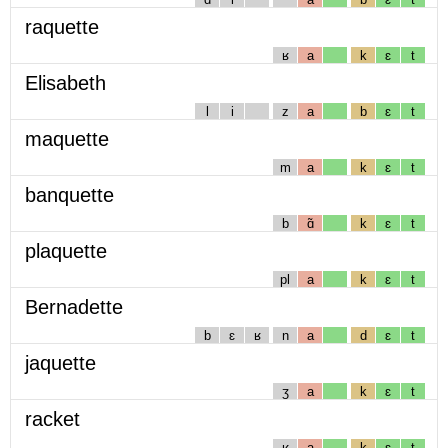
raquette
ʁ
a
k
ɛ
t
Elisabeth
l
i
z
a
b
ɛ
t
maquette
m
a
k
ɛ
t
banquette
b
ɑ̃
k
ɛ
t
plaquette
pl
a
k
ɛ
t
Bernadette
b
ɛ
ʁ
n
a
d
ɛ
t
jaquette
ʒ
a
k
ɛ
t
racket
ʁ
a
k
ɛ
t