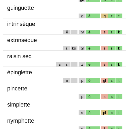
guinguette
g
ẽ
g
ɛ
t
intrinsèque
ẽ
tʁ
ẽ
s
ɛ
k
extrinsèque
ɛ
ks
tʁ
ẽ
s
ɛ
k
raisin sec
ʁ
ɛ
z
ẽ
s
ɛ
k
épinglette
e
p
ẽ
gl
ɛ
t
pincette
p
ẽ
s
ɛ
t
simplette
s
ẽ
pl
ɛ
t
nymphette
n
ẽ
f
ɛ
t