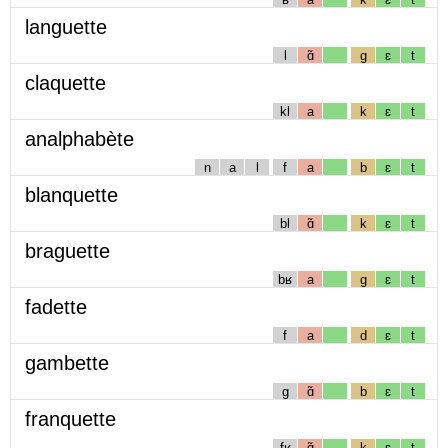
languette
l
ɑ̃
g
ɛ
t
claquette
kl
a
k
ɛ
t
analphabète
n
a
l
f
a
b
ɛ
t
blanquette
bl
ɑ̃
k
ɛ
t
braguette
bʁ
a
g
ɛ
t
fadette
f
a
d
ɛ
t
gambette
g
ɑ̃
b
ɛ
t
franquette
fʁ
ɑ̃
k
ɛ
t