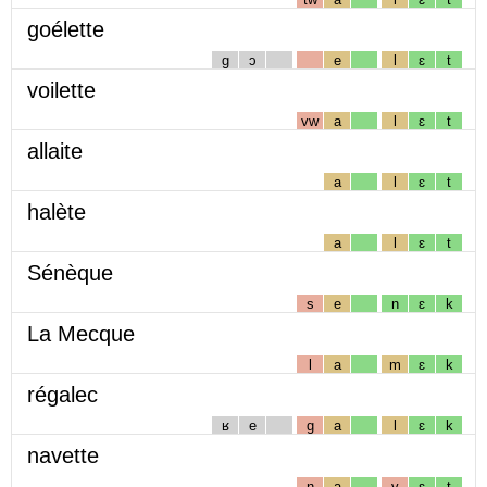
goélette
g
ɔ
e
l
ɛ
t
voilette
vw
a
l
ɛ
t
allaite
a
l
ɛ
t
halète
a
l
ɛ
t
Sénèque
s
e
n
ɛ
k
La Mecque
l
a
m
ɛ
k
régalec
ʁ
e
g
a
l
ɛ
k
navette
n
a
v
ɛ
t