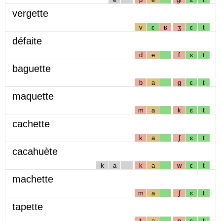
vergette
v
ɛ
ʁ
ʒ
ɛ
t
défaite
d
e
f
ɛ
t
baguette
b
a
g
ɛ
t
maquette
m
a
k
ɛ
t
cachette
k
a
ʃ
ɛ
t
cacahuète
k
a
k
a
w
ɛ
t
machette
m
a
ʃ
ɛ
t
tapette
t
a
p
ɛ
t