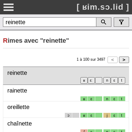
[ ʁim.sɔ.lid ]
R
imes avec "reinette"
1
à
100
sur
3497
reinette
rainette
ʁ
ɛ
n
ɛ
t
oreillette
ɔ
ʁ
ɛ
j
ɛ
t
chaînette
ʃ
ɛ
n
ɛ
t