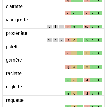
clairette
kl
ɛː
ʁ
ɛ
t
vinaigrette
v
i
n
ɛ
gʁ
ɛ
t
proxénète
pʁ
ɔ
k
s
e
n
ɛ
t
galette
g
a
l
ɛ
t
gamète
g
a
m
ɛ
t
raclette
ʁ
a
kl
ɛ
t
réglette
ʁ
e
gl
ɛ
t
raquette
ʁ
a
k
ɛ
t