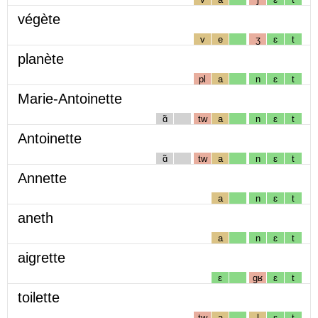
végète
v
e
ʒ
ɛ
t
planète
pl
a
n
ɛ
t
Marie-Antoinette
ɑ̃
tw
a
n
ɛ
t
Antoinette
ɑ̃
tw
a
n
ɛ
t
Annette
a
n
ɛ
t
aneth
a
n
ɛ
t
aigrette
ɛ
gʁ
ɛ
t
toilette
tw
a
l
ɛ
t