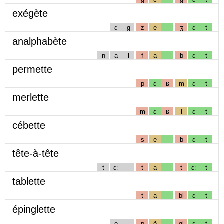
exégète
ɛ
g
z
e
ʒ
ɛ
t
analphabète
n
a
l
f
a
b
ɛ
t
permette
p
ɛ
ʁ
m
ɛ
t
merlette
m
ɛ
ʁ
l
ɛ
t
cébette
s
e
b
ɛ
t
tête-à-tête
t
ɛː
t
a
t
ɛː
t
tablette
t
a
bl
ɛ
t
épinglette
e
p
ẽ
gl
ɛ
t