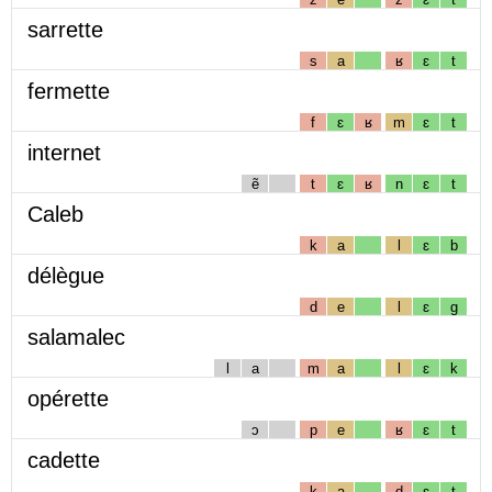
sarrette
s
a
ʁ
ɛ
t
fermette
f
ɛ
ʁ
m
ɛ
t
internet
ẽ
t
ɛ
ʁ
n
ɛ
t
Caleb
k
a
l
ɛ
b
délègue
d
e
l
ɛ
g
salamalec
l
a
m
a
l
ɛ
k
opérette
ɔ
p
e
ʁ
ɛ
t
cadette
k
a
d
ɛ
t