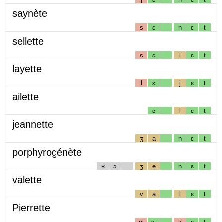
saynète
s
ɛ
n
ɛ
t
sellette
s
ɛ
l
ɛ
t
layette
l
ɛ
j
ɛ
t
ailette
ɛ
l
ɛ
t
jeannette
ʒ
a
n
ɛ
t
porphyrogénète
ʁ
ɔ
ʒ
e
n
ɛ
t
valette
v
a
l
ɛ
t
Pierrette
pj
ɛː
ʁ
ɛ
t