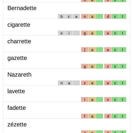
Bernadette
b
ɛ
ʁ
n
a
d
ɛ
t
cigarette
s
i
g
a
ʁ
ɛ
t
charrette
ʃ
a
ʁ
ɛ
t
gazette
g
a
z
ɛ
t
Nazareth
n
a
z
a
ʁ
ɛ
t
lavette
l
a
v
ɛ
t
fadette
f
a
d
ɛ
t
zézette
z
e
z
ɛ
t