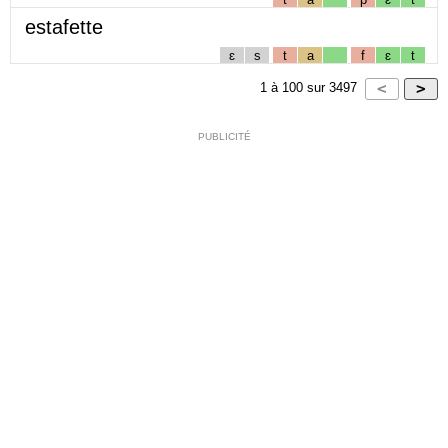
estafette
ɛ
s
t
a
f
ɛ
t
1
à
100
sur
3497
PUBLICITÉ