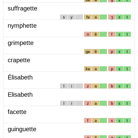
suffragette
s
y
fʁ
a
ʒ
ɛ
t
nymphette
n
ẽ
f
ɛ
t
grimpette
gʁ
ẽ
p
ɛ
t
crapette
kʁ
a
p
ɛ
t
Élisabeth
l
i
z
a
b
ɛ
t
Elisabeth
l
i
z
a
b
ɛ
t
facette
f
a
s
ɛ
t
guinguette
g
ẽ
g
ɛ
t