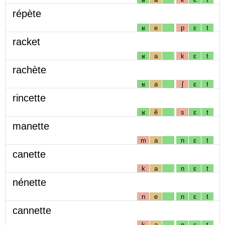
répète
ʁ
e
p
ɛ
t
racket
ʁ
a
k
ɛ
t
rachète
ʁ
a
ʃ
ɛ
t
rincette
ʁ
ẽ
s
ɛ
t
manette
m
a
n
ɛ
t
canette
k
a
n
ɛ
t
nénette
n
e
n
ɛ
t
cannette
k
a
n
ɛ
t