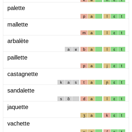
palette
p
a
l
ɛ
t
mallette
m
a
l
ɛ
t
arbalète
a
ʁ
b
a
l
ɛ
t
paillette
p
a
j
ɛ
t
castagnette
k
a
s
t
a
ɲ
ɛ
t
sandalette
s
ɑ̃
d
a
l
ɛ
t
jaquette
ʒ
a
k
ɛ
t
vachette
v
a
ʃ
ɛ
t