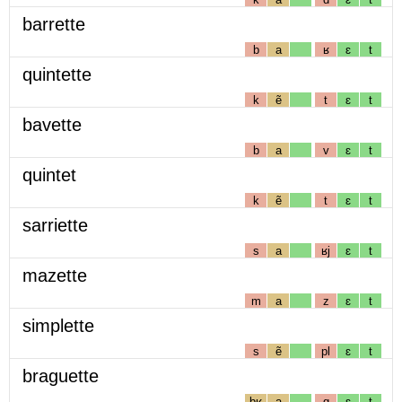
barrette
b
a
ʁ
ɛ
t
quintette
k
ẽ
t
ɛ
t
bavette
b
a
v
ɛ
t
quintet
k
ẽ
t
ɛ
t
sarriette
s
a
ʁj
ɛ
t
mazette
m
a
z
ɛ
t
simplette
s
ẽ
pl
ɛ
t
braguette
bʁ
a
g
ɛ
t