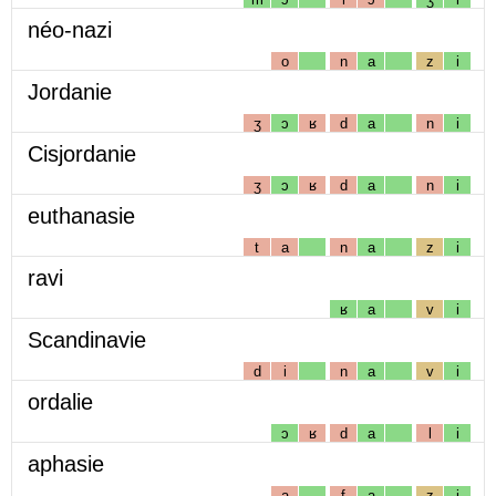
néo-nazi
o
n
a
z
i
Jordanie
ʒ
ɔ
ʁ
d
a
n
i
Cisjordanie
ʒ
ɔ
ʁ
d
a
n
i
euthanasie
t
a
n
a
z
i
ravi
ʁ
a
v
i
Scandinavie
d
i
n
a
v
i
ordalie
ɔ
ʁ
d
a
l
i
aphasie
a
f
a
z
i