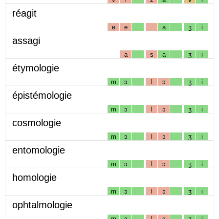
réagit
ʁ
e
a
ʒ
i
assagi
a
s
a
ʒ
i
étymologie
m
ɔ
l
ɔ
ʒ
i
épistémologie
m
ɔ
l
ɔ
ʒ
i
cosmologie
m
ɔ
l
ɔ
ʒ
i
entomologie
m
ɔ
l
ɔ
ʒ
i
homologie
m
ɔ
l
ɔ
ʒ
i
ophtalmologie
m
ɔ
l
ɔ
ʒ
i