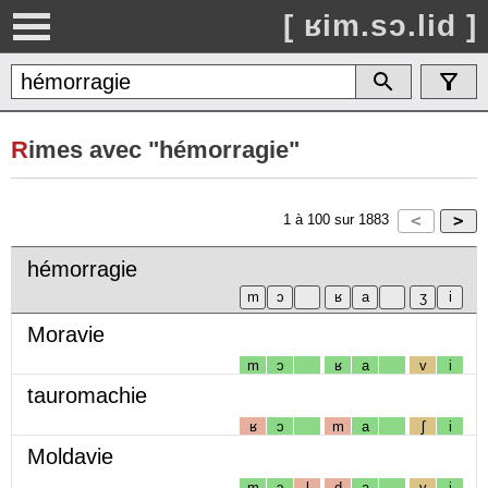
[ ʁim.sɔ.lid ]
R
imes avec "hémorragie"
1
à
100
sur
1883
hémorragie
Moravie
m
ɔ
ʁ
a
v
i
tauromachie
ʁ
ɔ
m
a
ʃ
i
Moldavie
m
ɔ
l
d
a
v
i