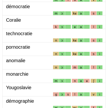
démocratie
m
ɔ
kʁ
a
s
i
Coralie
k
ɔ
ʁ
a
l
i
technocratie
n
ɔ
kʁ
a
s
i
pornocratie
n
ɔ
kʁ
a
s
i
anomalie
n
ɔ
m
a
l
i
monarchie
m
ɔ
n
a
ʁ
ʃ
i
Yougoslavie
g
ɔ
s
l
a
v
i
démographie
m
ɔ
gʁ
a
f
i