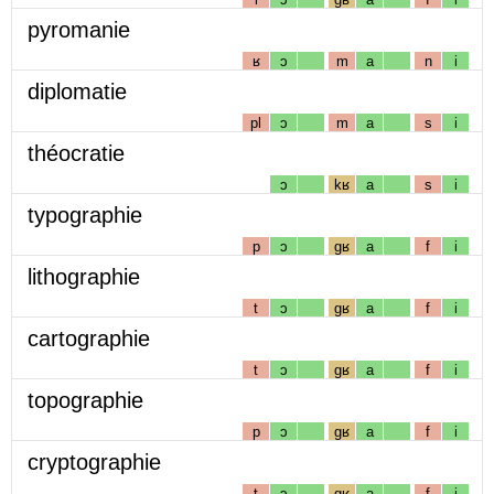
pyromanie
ʁ
ɔ
m
a
n
i
diplomatie
pl
ɔ
m
a
s
i
théocratie
ɔ
kʁ
a
s
i
typographie
p
ɔ
gʁ
a
f
i
lithographie
t
ɔ
gʁ
a
f
i
cartographie
t
ɔ
gʁ
a
f
i
topographie
p
ɔ
gʁ
a
f
i
cryptographie
t
ɔ
gʁ
a
f
i