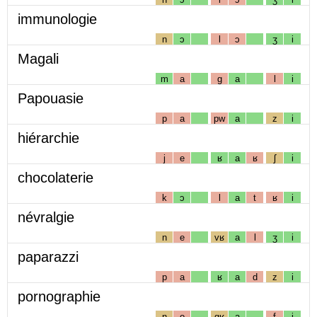
immunologie
n
ɔ
l
ɔ
ʒ
i
Magali
m
a
g
a
l
i
Papouasie
p
a
pw
a
z
i
hiérarchie
j
e
ʁ
a
ʁ
ʃ
i
chocolaterie
k
ɔ
l
a
t
ʁ
i
névralgie
n
e
vʁ
a
l
ʒ
i
paparazzi
p
a
ʁ
a
d
z
i
pornographie
n
o
gʁ
a
f
i