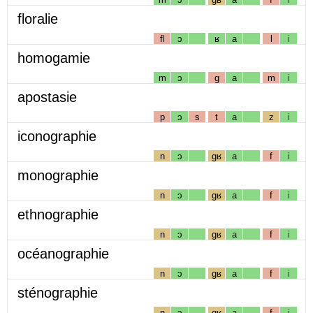
floralie
fl
ɔ
ʁ
a
l
i
homogamie
m
ɔ
g
a
m
i
apostasie
p
ɔ
s
t
a
z
i
iconographie
n
ɔ
gʁ
a
f
i
monographie
n
ɔ
gʁ
a
f
i
ethnographie
n
ɔ
gʁ
a
f
i
océanographie
n
ɔ
gʁ
a
f
i
sténographie
n
ɔ
gʁ
a
f
i