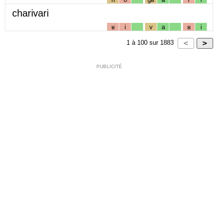
charivari
ʁ
i
v
a
ʁ
i
1
à
100
sur
1883
PUBLICITÉ