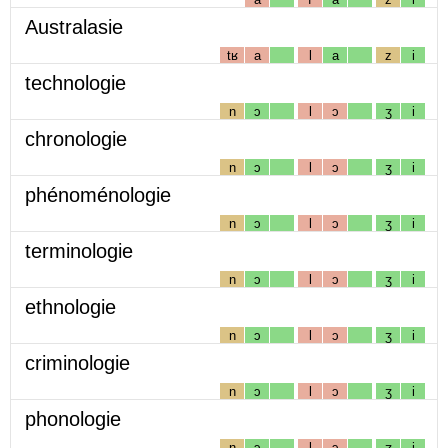
Australasie
tʁ
a
l
a
z
i
technologie
n
ɔ
l
ɔ
ʒ
i
chronologie
n
ɔ
l
ɔ
ʒ
i
phénoménologie
n
ɔ
l
ɔ
ʒ
i
terminologie
n
ɔ
l
ɔ
ʒ
i
ethnologie
n
ɔ
l
ɔ
ʒ
i
criminologie
n
ɔ
l
ɔ
ʒ
i
phonologie
n
ɔ
l
ɔ
ʒ
i