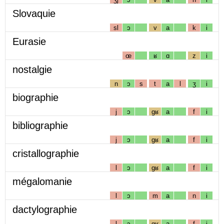
Slovaquie
sl
ɔ
v
a
k
i
Eurasie
œ
ʁ
ɑ
z
i
nostalgie
n
ɔ
s
t
a
l
ʒ
i
biographie
j
ɔ
gʁ
a
f
i
bibliographie
j
ɔ
gʁ
a
f
i
cristallographie
l
ɔ
gʁ
a
f
i
mégalomanie
l
ɔ
m
a
n
i
dactylographie
l
ɔ
gʁ
a
f
i