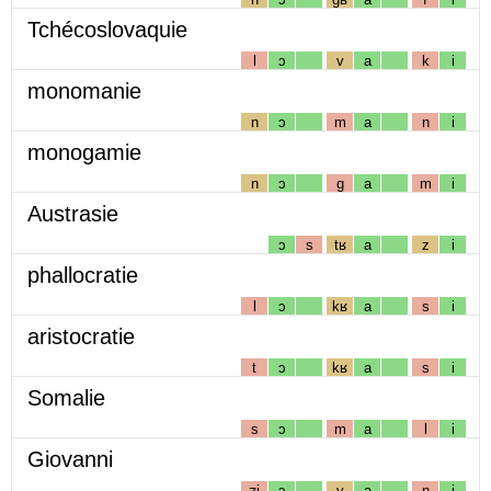
Tchécoslovaquie
l
ɔ
v
a
k
i
monomanie
n
ɔ
m
a
n
i
monogamie
n
ɔ
g
a
m
i
Austrasie
ɔ
s
tʁ
a
z
i
phallocratie
l
ɔ
kʁ
a
s
i
aristocratie
t
ɔ
kʁ
a
s
i
Somalie
s
ɔ
m
a
l
i
Giovanni
ʒj
ɔ
v
a
n
i