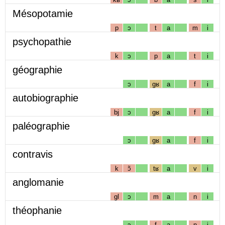
Mésopotamie
p
ɔ
t
a
m
i
psychopathie
k
ɔ
p
a
t
i
géographie
ɔ
gʁ
a
f
i
autobiographie
bj
ɔ
gʁ
a
f
i
paléographie
ɔ
gʁ
a
f
i
contravis
k
ɔ̃
tʁ
a
v
i
anglomanie
gl
ɔ
m
a
n
i
théophanie
ɔ
f
a
n
i