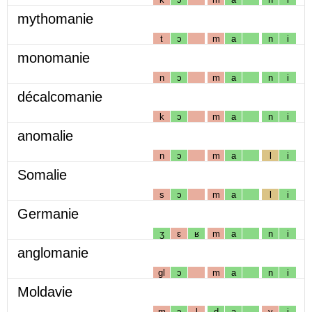
mythomanie
t
ɔ
m
a
n
i
monomanie
n
ɔ
m
a
n
i
décalcomanie
k
ɔ
m
a
n
i
anomalie
n
ɔ
m
a
l
i
Somalie
s
ɔ
m
a
l
i
Germanie
ʒ
ɛ
ʁ
m
a
n
i
anglomanie
gl
ɔ
m
a
n
i
Moldavie
m
ɔ
l
d
a
v
i