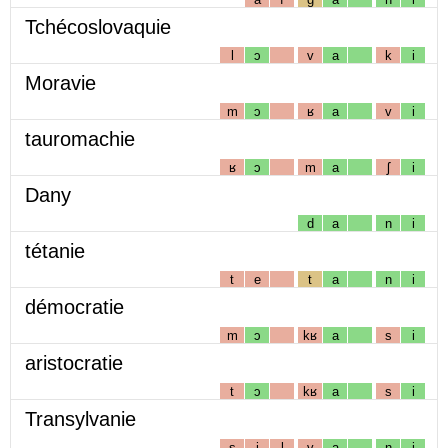
Tchécoslovaquie
l
ɔ
v
a
k
i
Moravie
m
ɔ
ʁ
a
v
i
tauromachie
ʁ
ɔ
m
a
ʃ
i
Dany
d
a
n
i
tétanie
t
e
t
a
n
i
démocratie
m
ɔ
kʁ
a
s
i
aristocratie
t
ɔ
kʁ
a
s
i
Transylvanie
s
i
l
v
a
n
i