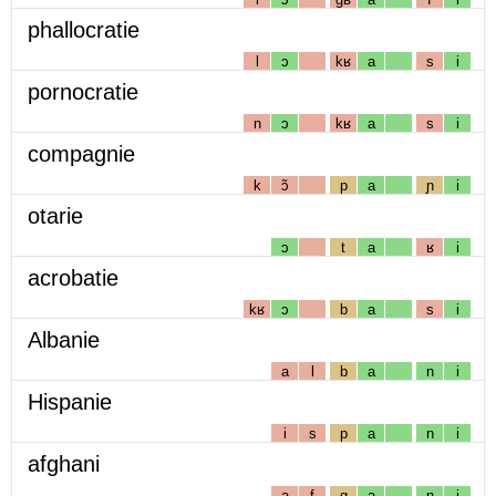
phallocratie
l
ɔ
kʁ
a
s
i
pornocratie
n
ɔ
kʁ
a
s
i
compagnie
k
ɔ̃
p
a
ɲ
i
otarie
ɔ
t
a
ʁ
i
acrobatie
kʁ
ɔ
b
a
s
i
Albanie
a
l
b
a
n
i
Hispanie
i
s
p
a
n
i
afghani
a
f
g
a
n
i