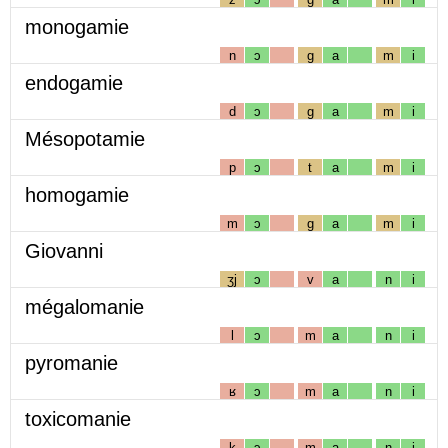
monogamie
n
ɔ
g
a
m
i
endogamie
d
ɔ
g
a
m
i
Mésopotamie
p
ɔ
t
a
m
i
homogamie
m
ɔ
g
a
m
i
Giovanni
ʒj
ɔ
v
a
n
i
mégalomanie
l
ɔ
m
a
n
i
pyromanie
ʁ
ɔ
m
a
n
i
toxicomanie
k
ɔ
m
a
n
i