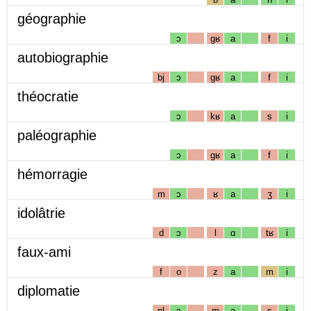
géographie
ɔ
gʁ
a
f
i
autobiographie
bj
ɔ
gʁ
a
f
i
théocratie
ɔ
kʁ
a
s
i
paléographie
ɔ
gʁ
a
f
i
hémorragie
m
ɔ
ʁ
a
ʒ
i
idolâtrie
d
ɔ
l
ɑ
tʁ
i
faux-ami
f
o
z
a
m
i
diplomatie
pl
ɔ
m
a
s
i