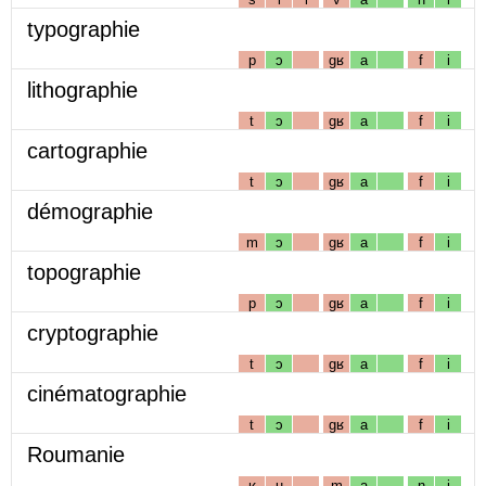
typographie
p
ɔ
gʁ
a
f
i
lithographie
t
ɔ
gʁ
a
f
i
cartographie
t
ɔ
gʁ
a
f
i
démographie
m
ɔ
gʁ
a
f
i
topographie
p
ɔ
gʁ
a
f
i
cryptographie
t
ɔ
gʁ
a
f
i
cinématographie
t
ɔ
gʁ
a
f
i
Roumanie
ʁ
u
m
a
n
i