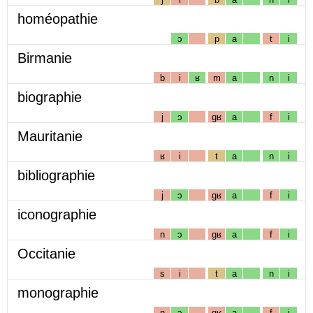
homéopathie
ɔ
p
a
t
i
Birmanie
b
i
ʁ
m
a
n
i
biographie
j
ɔ
gʁ
a
f
i
Mauritanie
ʁ
i
t
a
n
i
bibliographie
j
ɔ
gʁ
a
f
i
iconographie
n
ɔ
gʁ
a
f
i
Occitanie
s
i
t
a
n
i
monographie
n
ɔ
gʁ
a
f
i