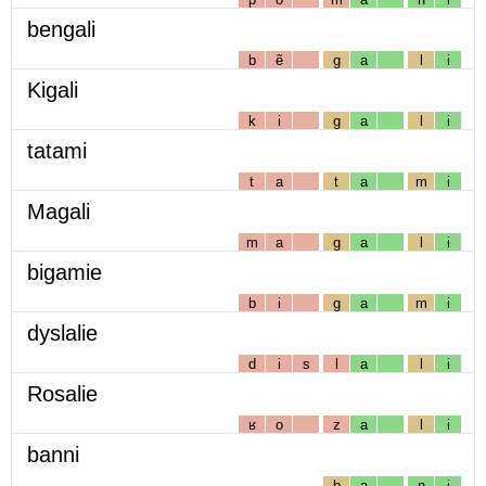
bengali
b
ẽ
g
a
l
i
Kigali
k
i
g
a
l
i
tatami
t
a
t
a
m
i
Magali
m
a
g
a
l
i
bigamie
b
i
g
a
m
i
dyslalie
d
i
s
l
a
l
i
Rosalie
ʁ
o
z
a
l
i
banni
b
a
n
i