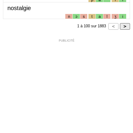
nostalgie
n
ɔ
s
t
a
l
ʒ
i
1
à
100
sur
1883
PUBLICITÉ