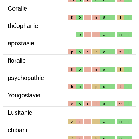
Coralie
k
ɔ
ʁ
a
l
i
théophanie
ɔ
f
a
n
i
apostasie
p
ɔ
s
t
a
z
i
floralie
fl
ɔ
ʁ
a
l
i
psychopathie
k
ɔ
p
a
t
i
Yougoslavie
g
ɔ
s
l
a
v
i
Lusitanie
z
i
t
a
n
i
chibani
ʃ
i
b
a
n
i