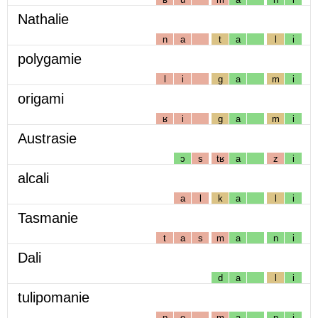
Nathalie
n
a
t
a
l
i
polygamie
l
i
g
a
m
i
origami
ʁ
i
g
a
m
i
Austrasie
ɔ
s
tʁ
a
z
i
alcali
a
l
k
a
l
i
Tasmanie
t
a
s
m
a
n
i
Dali
d
a
l
i
tulipomanie
p
o
m
a
n
i