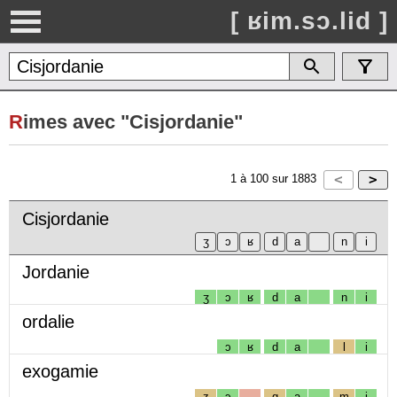
[ ʁim.sɔ.lid ]
R
imes avec "Cisjordanie"
1
à
100
sur
1883
Cisjordanie
Jordanie
ʒ
ɔ
ʁ
d
a
n
i
ordalie
ɔ
ʁ
d
a
l
i
exogamie
z
ɔ
g
a
m
i