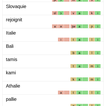
Slovaquie
sl
ɔ
v
a
k
i
rejoignit
ʁ
ə
ʒw
a
ɲ
i
Italie
i
t
a
l
i
Bali
b
a
l
i
tamis
t
a
m
i
kami
k
a
m
i
Athalie
a
t
a
l
i
pallie
p
a
l
i