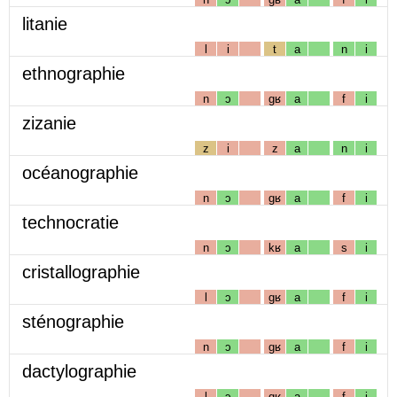
litanie
l
i
t
a
n
i
ethnographie
n
ɔ
gʁ
a
f
i
zizanie
z
i
z
a
n
i
océanographie
n
ɔ
gʁ
a
f
i
technocratie
n
ɔ
kʁ
a
s
i
cristallographie
l
ɔ
gʁ
a
f
i
sténographie
n
ɔ
gʁ
a
f
i
dactylographie
l
ɔ
gʁ
a
f
i