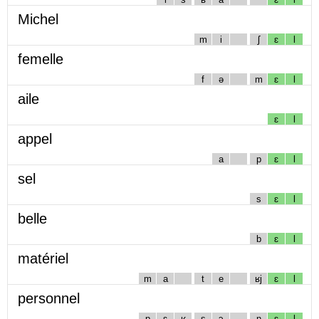
Michel
m
i
ʃ
ɛ
l
femelle
f
ə
m
ɛ
l
aile
ɛ
l
appel
a
p
ɛ
l
sel
s
ɛ
l
belle
b
ɛ
l
matériel
m
a
t
e
ʁj
ɛ
l
personnel
p
ɛ
ʁ
s
ɔ
n
ɛ
l