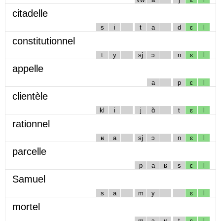
citadelle
s
i
t
a
d
ɛ
l
constitutionnel
t
y
sj
ɔ
n
ɛ
l
appelle
a
p
ɛ
l
clientèle
kl
i
j
ɑ̃
t
ɛ
l
rationnel
ʁ
a
sj
ɔ
n
ɛ
l
parcelle
p
a
ʁ
s
ɛ
l
Samuel
s
a
m
y
ɛ
l
mortel
m
ɔ
ʁ
t
ɛ
l