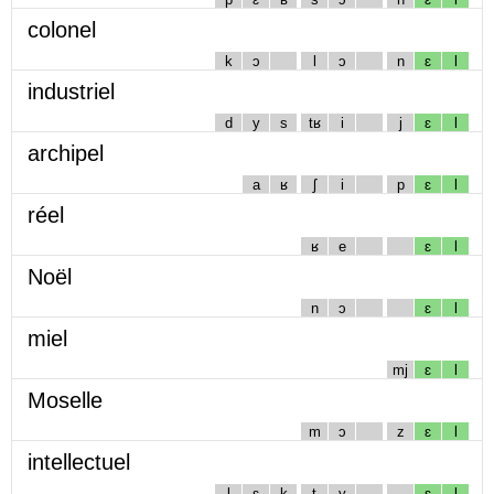
colonel
k
ɔ
l
ɔ
n
ɛ
l
industriel
d
y
s
tʁ
i
j
ɛ
l
archipel
a
ʁ
ʃ
i
p
ɛ
l
réel
ʁ
e
ɛ
l
Noël
n
ɔ
ɛ
l
miel
mj
ɛ
l
Moselle
m
ɔ
z
ɛ
l
intellectuel
l
ɛ
k
t
y
ɛ
l