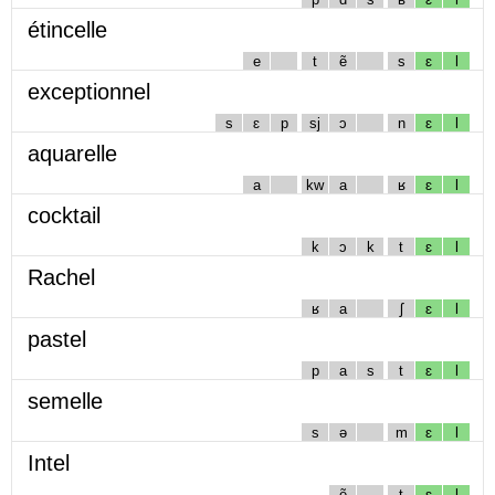
étincelle
e
t
ẽ
s
ɛ
l
exceptionnel
s
ɛ
p
sj
ɔ
n
ɛ
l
aquarelle
a
kw
a
ʁ
ɛ
l
cocktail
k
ɔ
k
t
ɛ
l
Rachel
ʁ
a
ʃ
ɛ
l
pastel
p
a
s
t
ɛ
l
semelle
s
ə
m
ɛ
l
Intel
ẽ
t
ɛ
l