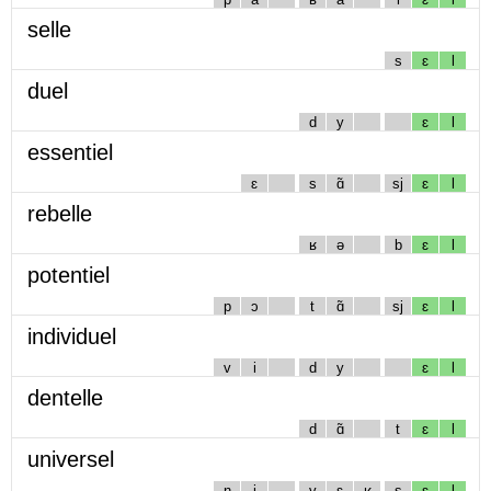
selle
s
ɛ
l
duel
d
y
ɛ
l
essentiel
ɛ
s
ɑ̃
sj
ɛ
l
rebelle
ʁ
ə
b
ɛ
l
potentiel
p
ɔ
t
ɑ̃
sj
ɛ
l
individuel
v
i
d
y
ɛ
l
dentelle
d
ɑ̃
t
ɛ
l
universel
n
i
v
ɛ
ʁ
s
ɛ
l