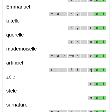
Emmanuel
m
a
n
y
ɛ
l
tutelle
t
y
t
ɛ
l
querelle
k
ə
ʁ
ɛ
l
mademoiselle
m
a
d
mw
a
z
ɛ
l
artificiel
t
i
f
i
sj
ɛ
l
zèle
z
ɛ
l
stèle
st
ɛ
l
surnaturel
n
a
t
y
ʁ
ɛ
l