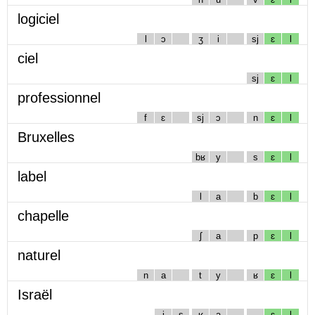
logiciel
l
ɔ
ʒ
i
sj
ɛ
l
ciel
sj
ɛ
l
professionnel
f
ɛ
sj
ɔ
n
ɛ
l
Bruxelles
bʁ
y
s
ɛ
l
label
l
a
b
ɛ
l
chapelle
ʃ
a
p
ɛ
l
naturel
n
a
t
y
ʁ
ɛ
l
Israël
i
s
ʁ
a
ɛ
l