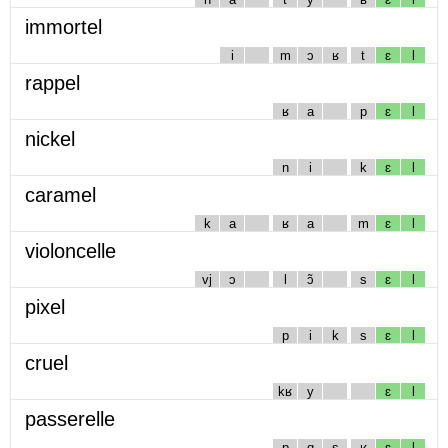
immortel
i
m
ɔ
ʁ
t
ɛ
l
rappel
ʁ
a
p
ɛ
l
nickel
n
i
k
ɛ
l
caramel
k
a
ʁ
a
m
ɛ
l
violoncelle
vj
ɔ
l
ɔ̃
s
ɛ
l
pixel
p
i
k
s
ɛ
l
cruel
kʁ
y
ɛ
l
passerelle
p
ɑ
s
ʁ
ɛ
l