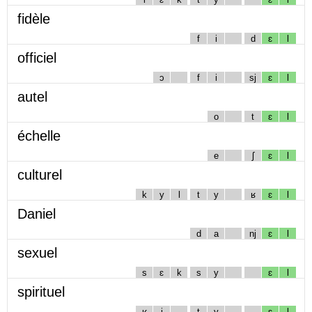
fidèle
f
i
d
ɛ
l
officiel
ɔ
f
i
sj
ɛ
l
autel
o
t
ɛ
l
échelle
e
ʃ
ɛ
l
culturel
k
y
l
t
y
ʁ
ɛ
l
Daniel
d
a
nj
ɛ
l
sexuel
s
ɛ
k
s
y
ɛ
l
spirituel
ʁ
i
t
y
ɛ
l