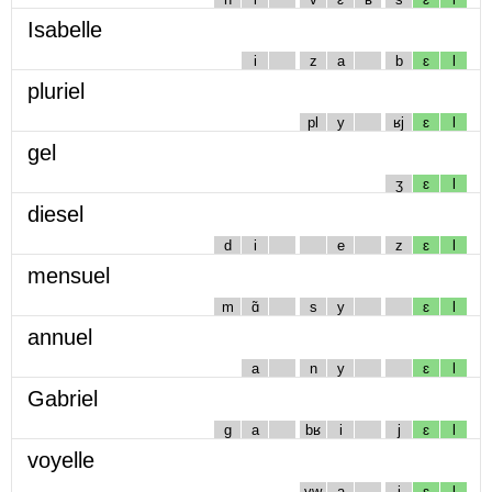
Isabelle
i
z
a
b
ɛ
l
pluriel
pl
y
ʁj
ɛ
l
gel
ʒ
ɛ
l
diesel
d
i
e
z
ɛ
l
mensuel
m
ɑ̃
s
y
ɛ
l
annuel
a
n
y
ɛ
l
Gabriel
g
a
bʁ
i
j
ɛ
l
voyelle
vw
a
j
ɛ
l