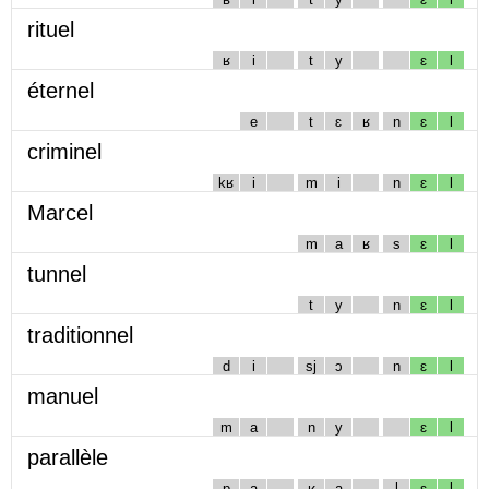
rituel
ʁ
i
t
y
ɛ
l
éternel
e
t
ɛ
ʁ
n
ɛ
l
criminel
kʁ
i
m
i
n
ɛ
l
Marcel
m
a
ʁ
s
ɛ
l
tunnel
t
y
n
ɛ
l
traditionnel
d
i
sj
ɔ
n
ɛ
l
manuel
m
a
n
y
ɛ
l
parallèle
p
a
ʁ
a
l
ɛ
l