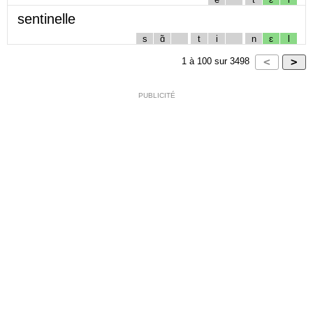
sentinelle
s
ɑ̃
t
i
n
ɛ
l
1
à
100
sur
3498
PUBLICITÉ