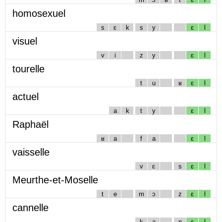
homosexuel
s
ɛ
k
s
y
ɛ
l
visuel
v
i
z
y
ɛ
l
tourelle
t
u
ʁ
ɛ
l
actuel
a
k
t
y
ɛ
l
Raphaël
ʁ
a
f
a
ɛ
l
vaisselle
v
ɛ
s
ɛ
l
Meurthe-et-Moselle
t
e
m
ɔ
z
ɛ
l
cannelle
k
a
n
ɛ
l