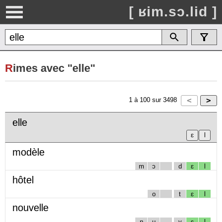
[ ʁim.sɔ.lid ]
R
imes avec "elle"
1
à
100
sur
3498
elle
modèle
m
ɔ
d
ɛ
l
hôtel
o
t
ɛ
l
nouvelle
n
u
v
ɛ
l