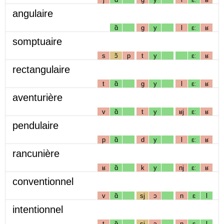
angulaire
ɑ̃
g
y
l
ɛː
ʁ
somptuaire
s
ɔ̃
p
t
y
ɛː
ʁ
rectangulaire
t
ɑ̃
g
y
l
ɛː
ʁ
aventurière
v
ɑ̃
t
y
ʁj
ɛː
ʁ
pendulaire
p
ɑ̃
d
y
l
ɛː
ʁ
rancunière
ʁ
ɑ̃
k
y
nj
ɛː
ʁ
conventionnel
v
ɑ̃
sj
ɔ
n
ɛ
l
intentionnel
t
ɑ̃
sj
ɔ
n
ɛ
l