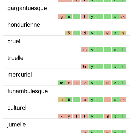
gargantuesque
g
ɑ̃
t
y
ɛ
sk
hondurienne
ɔ̃
d
y
ʁj
ɛ
n
cruel
kʁ
y
ɛ
l
truelle
tʁ
y
ɛ
l
mercuriel
m
ɛ
ʁ
k
y
ʁj
ɛ
l
funambulesque
n
ɑ̃
b
y
l
ɛ
sk
culturel
k
y
l
t
y
ʁ
ɛ
l
jumelle
ʒ
y
m
ɛ
l