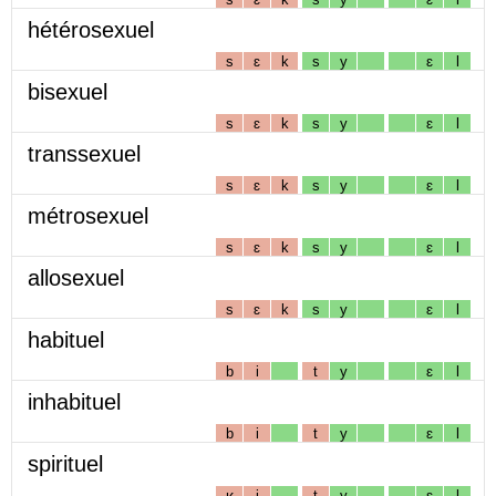
hétérosexuel
s
ɛ
k
s
y
ɛ
l
bisexuel
s
ɛ
k
s
y
ɛ
l
transsexuel
s
ɛ
k
s
y
ɛ
l
métrosexuel
s
ɛ
k
s
y
ɛ
l
allosexuel
s
ɛ
k
s
y
ɛ
l
habituel
b
i
t
y
ɛ
l
inhabituel
b
i
t
y
ɛ
l
spirituel
ʁ
i
t
y
ɛ
l