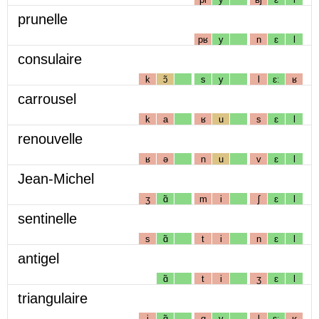
prunelle
pʁ
y
n
ɛ
l
consulaire
k
ɔ̃
s
y
l
ɛː
ʁ
carrousel
k
a
ʁ
u
s
ɛ
l
renouvelle
ʁ
ə
n
u
v
ɛ
l
Jean-Michel
ʒ
ɑ̃
m
i
ʃ
ɛ
l
sentinelle
s
ɑ̃
t
i
n
ɛ
l
antigel
ɑ̃
t
i
ʒ
ɛ
l
triangulaire
j
ɑ̃
g
y
l
ɛː
ʁ