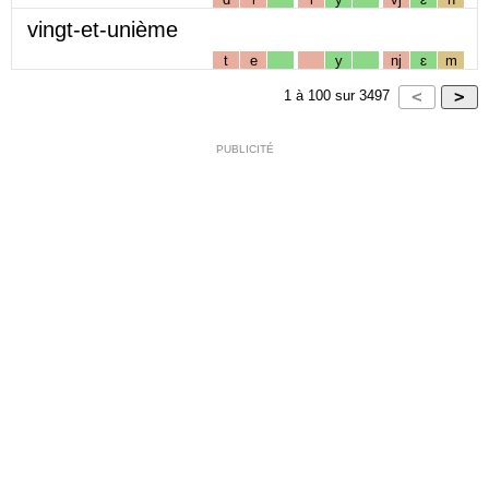
vingt-et-unième
t
e
y
nj
ɛ
m
1
à
100
sur
3497
PUBLICITÉ