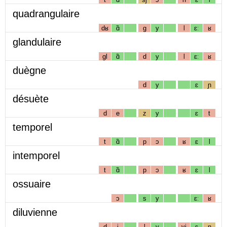
quadrangulaire
dʁ
ɑ̃
g
y
l
ɛː
ʁ
glandulaire
gl
ɑ̃
d
y
l
ɛː
ʁ
duègne
d
y
ɛ
ɲ
désuète
d
e
z
y
ɛ
t
temporel
t
ɑ̃
p
ɔ
ʁ
ɛ
l
intemporel
t
ɑ̃
p
ɔ
ʁ
ɛ
l
ossuaire
ɔ
s
y
ɛː
ʁ
diluvienne
d
i
l
y
vj
ɛ
n