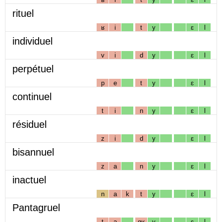
rituel
ʁ
i
t
y
ɛ
l
individuel
v
i
d
y
ɛ
l
perpétuel
p
e
t
y
ɛ
l
continuel
t
i
n
y
ɛ
l
résiduel
z
i
d
y
ɛ
l
bisannuel
z
a
n
y
ɛ
l
inactuel
n
a
k
t
y
ɛ
l
Pantagruel
t
a
gʁ
y
ɛ
l