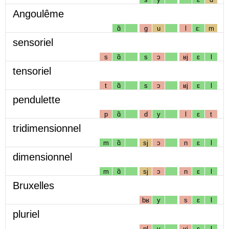
Angoulême
ɑ̃
g
u
l
ɛː
m
sensoriel
s
ɑ̃
s
ɔ
ʁj
ɛ
l
tensoriel
t
ɑ̃
s
ɔ
ʁj
ɛ
l
pendulette
p
ɑ̃
d
y
l
ɛ
t
tridimensionnel
m
ɑ̃
sj
ɔ
n
ɛ
l
dimensionnel
m
ɑ̃
sj
ɔ
n
ɛ
l
Bruxelles
bʁ
y
s
ɛ
l
pluriel
pl
y
ʁj
ɛ
l