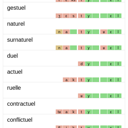
gestuel
ʒ
ɛ
s
t
y
ɛ
l
naturel
n
a
t
y
ʁ
ɛ
l
surnaturel
n
a
t
y
ʁ
ɛ
l
duel
d
y
ɛ
l
actuel
a
k
t
y
ɛ
l
ruelle
ʁ
y
ɛ
l
contractuel
tʁ
a
k
t
y
ɛ
l
conflictuel
fl
i
k
t
y
ɛ
l