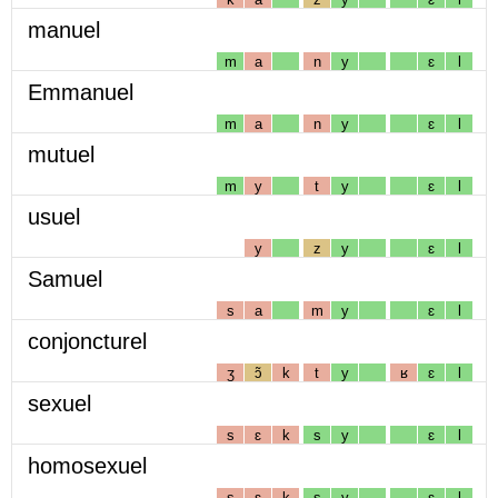
manuel
m
a
n
y
ɛ
l
Emmanuel
m
a
n
y
ɛ
l
mutuel
m
y
t
y
ɛ
l
usuel
y
z
y
ɛ
l
Samuel
s
a
m
y
ɛ
l
conjoncturel
ʒ
ɔ̃
k
t
y
ʁ
ɛ
l
sexuel
s
ɛ
k
s
y
ɛ
l
homosexuel
s
ɛ
k
s
y
ɛ
l