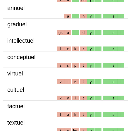
annuel
a
n
y
ɛ
l
graduel
gʁ
a
d
y
ɛ
l
intellectuel
l
ɛ
k
t
y
ɛ
l
conceptuel
s
ɛ
p
t
y
ɛ
l
virtuel
v
i
ʁ
t
y
ɛ
l
cultuel
k
y
l
t
y
ɛ
l
factuel
f
a
k
t
y
ɛ
l
textuel
t
ɛ
ks
t
y
ɛ
l