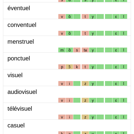
éventuel
v
ɑ̃
t
y
ɛ
l
conventuel
v
ɑ̃
t
y
ɛ
l
menstruel
m
ɑ̃
s
tʁ
y
ɛ
l
ponctuel
p
ɔ̃
k
t
y
ɛ
l
visuel
v
i
z
y
ɛ
l
audiovisuel
v
i
z
y
ɛ
l
télévisuel
v
i
z
y
ɛ
l
casuel
k
a
z
y
ɛ
l