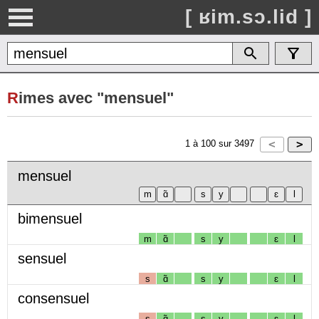
[ ʁim.sɔ.lid ]
R
imes avec "mensuel"
1
à
100
sur
3497
mensuel
bimensuel
m
ɑ̃
s
y
ɛ
l
sensuel
s
ɑ̃
s
y
ɛ
l
consensuel
s
ɑ̃
s
y
ɛ
l