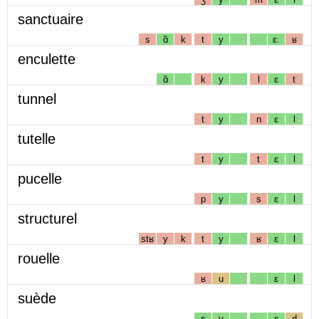
sanctuaire
s
ɑ̃
k
t
y
ɛː
ʁ
enculette
ɑ̃
k
y
l
ɛ
t
tunnel
t
y
n
ɛ
l
tutelle
t
y
t
ɛ
l
pucelle
p
y
s
ɛ
l
structurel
stʁ
y
k
t
y
ʁ
ɛ
l
rouelle
ʁ
u
ɛ
l
suède
s
y
ɛ
d