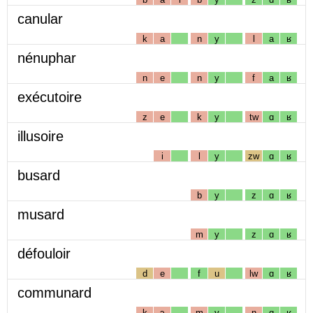
canular
k
a
n
y
l
a
ʁ
nénuphar
n
e
n
y
f
a
ʁ
exécutoire
z
e
k
y
tw
ɑ
ʁ
illusoire
i
l
y
zw
ɑ
ʁ
busard
b
y
z
ɑ
ʁ
musard
m
y
z
ɑ
ʁ
défouloir
d
e
f
u
lw
ɑ
ʁ
communard
k
ɔ
m
y
n
ɑ
ʁ