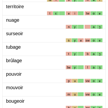
territoire
t
ɛ
ʁ
i
tw
ɑ
ʁ
nuage
n
y
a
ʒ
surseoir
s
y
ʁ
sw
ɑ
ʁ
tubage
t
y
b
a
ʒ
brûlage
bʁ
y
l
a
ʒ
pouvoir
p
u
vw
ɑ
ʁ
mouvoir
m
u
vw
ɑ
ʁ
bougeoir
b
u
ʒw
ɑ
ʁ