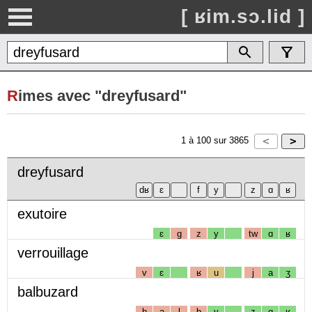
[ ʁim.sɔ.lid ]
R
imes avec "dreyfusard"
1
à
100
sur
3865
dreyfusard
exutoire
ɛ
g
z
y
tw
ɑ
ʁ
verrouillage
v
ɛ
ʁ
u
j
a
ʒ
balbuzard
b
a
l
b
y
z
ɑ
ʁ