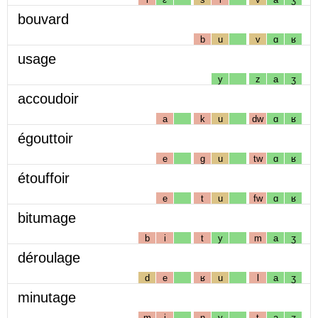
bouvard
b
u
v
ɑ
ʁ
usage
y
z
a
ʒ
accoudoir
a
k
u
dw
ɑ
ʁ
égouttoir
e
g
u
tw
ɑ
ʁ
étouffoir
e
t
u
fw
ɑ
ʁ
bitumage
b
i
t
y
m
a
ʒ
déroulage
d
e
ʁ
u
l
a
ʒ
minutage
m
i
n
y
t
a
ʒ