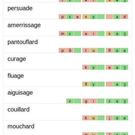
persuade
p
ɛ
ʁ
s
y
a
d
amerrissage
m
ɛ
ʁ
i
s
a
ʒ
pantouflard
p
ɑ̃
t
u
fl
ɑ
ʁ
curage
k
y
ʁ
a
ʒ
fluage
fl
y
a
ʒ
aiguisage
ɛ
g
i
z
a
ʒ
couillard
k
u
j
ɑ
ʁ
mouchard
m
u
ʃ
ɑ
ʁ