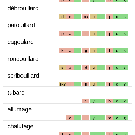
débrouillard
d
e
bʁ
u
j
ɑ
ʁ
patouillard
p
a
t
u
j
ɑ
ʁ
cagoulard
k
a
g
u
l
ɑ
ʁ
rondouillard
ʁ
ɔ̃
d
u
j
ɑ
ʁ
scribouillard
skʁ
i
b
u
j
ɑ
ʁ
tubard
t
y
b
ɑ
ʁ
allumage
a
l
y
m
a
ʒ
chalutage
ʃ
a
l
y
t
a
ʒ