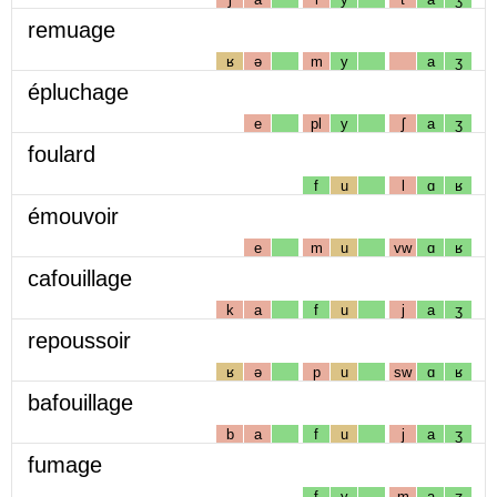
remuage
ʁ
ə
m
y
a
ʒ
épluchage
e
pl
y
ʃ
a
ʒ
foulard
f
u
l
ɑ
ʁ
émouvoir
e
m
u
vw
ɑ
ʁ
cafouillage
k
a
f
u
j
a
ʒ
repoussoir
ʁ
ə
p
u
sw
ɑ
ʁ
bafouillage
b
a
f
u
j
a
ʒ
fumage
f
y
m
a
ʒ