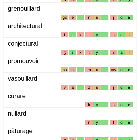
grenouillard
gʁ
ə
n
u
j
ɑ
ʁ
architectural
t
ɛ
k
t
y
ʁ
a
l
conjectural
ʒ
ɛ
k
t
y
ʁ
a
l
promouvoir
pʁ
ɔ
m
u
vw
ɑ
ʁ
vasouillard
v
a
z
u
j
ɑ
ʁ
curare
k
y
ʁ
ɑ
ʁ
nullard
n
y
l
ɑ
ʁ
pâturage
p
a
t
y
ʁ
a
ʒ