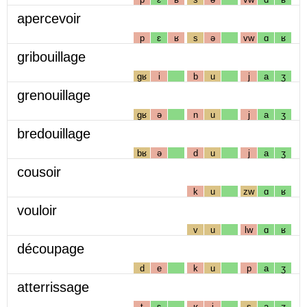
apercevoir
p
ɛ
ʁ
s
ə
vw
ɑ
ʁ
gribouillage
gʁ
i
b
u
j
a
ʒ
grenouillage
gʁ
ə
n
u
j
a
ʒ
bredouillage
bʁ
ə
d
u
j
a
ʒ
cousoir
k
u
zw
ɑ
ʁ
vouloir
v
u
lw
ɑ
ʁ
découpage
d
e
k
u
p
a
ʒ
atterrissage
t
ɛ
ʁ
i
s
a
ʒ