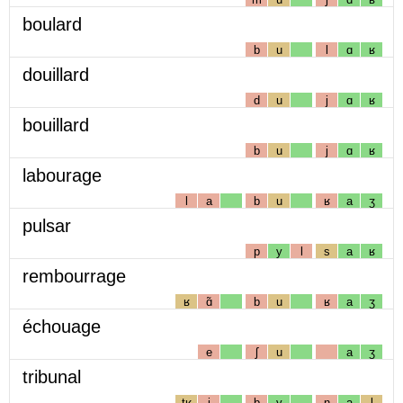
boulard
b
u
l
ɑ
ʁ
douillard
d
u
j
ɑ
ʁ
bouillard
b
u
j
ɑ
ʁ
labourage
l
a
b
u
ʁ
a
ʒ
pulsar
p
y
l
s
a
ʁ
rembourrage
ʁ
ɑ̃
b
u
ʁ
a
ʒ
échouage
e
ʃ
u
a
ʒ
tribunal
tʁ
i
b
y
n
a
l