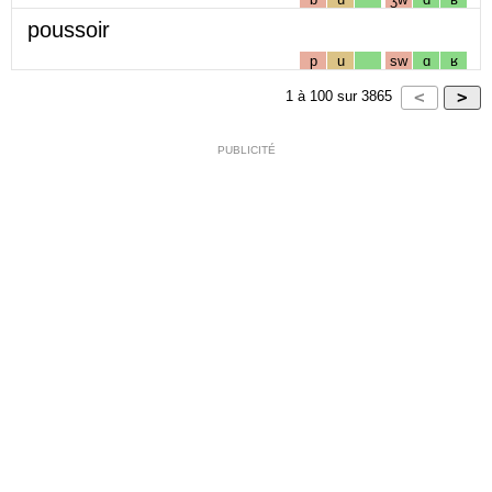
poussoir
p
u
sw
ɑ
ʁ
1
à
100
sur
3865
PUBLICITÉ