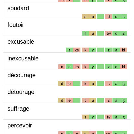
soudard
s
u
d
ɑ
ʁ
foutoir
f
u
tw
ɑ
ʁ
excusable
ɛ
ks
k
y
z
a
bl
inexcusable
n
ɛ
ks
k
y
z
a
bl
décourage
d
e
k
u
ʁ
a
ʒ
détourage
d
e
t
u
ʁ
a
ʒ
suffrage
s
y
fʁ
a
ʒ
percevoir
p
ɛ
ʁ
s
ə
vw
ɑ
ʁ