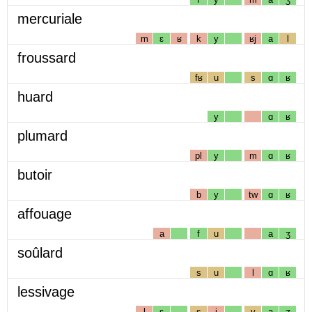
mercuriale
m
ɛ
ʁ
k
y
ʁj
a
l
froussard
fʁ
u
s
ɑ
ʁ
huard
y
ɑ
ʁ
plumard
pl
y
m
ɑ
ʁ
butoir
b
y
tw
ɑ
ʁ
affouage
a
f
u
a
ʒ
soûlard
s
u
l
ɑ
ʁ
lessivage
l
ɛ
s
i
v
a
ʒ