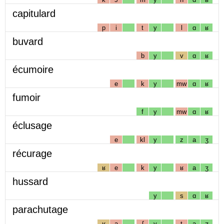
capitulard
p
i
t
y
l
ɑ
ʁ
buvard
b
y
v
ɑ
ʁ
écumoire
e
k
y
mw
ɑ
ʁ
fumoir
f
y
mw
ɑ
ʁ
éclusage
e
kl
y
z
a
ʒ
récurage
ʁ
e
k
y
ʁ
a
ʒ
hussard
y
s
ɑ
ʁ
parachutage
ʁ
a
ʃ
y
t
a
ʒ