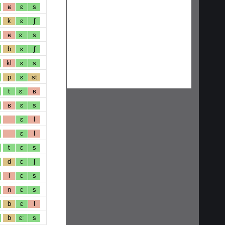
ʁ
ɛ
s
k
ɛ
ʃ
ʁ
ɛː
s
b
ɛ
ʃ
kl
ɛ
s
p
ɛ
st
t
ɛː
ʁ
ʁ
ɛ
s
ɛ
l
ɛ
l
t
ɛ
s
d
ɛ
ʃ
l
ɛ
s
n
ɛ
s
b
ɛ
l
b
ɛː
s