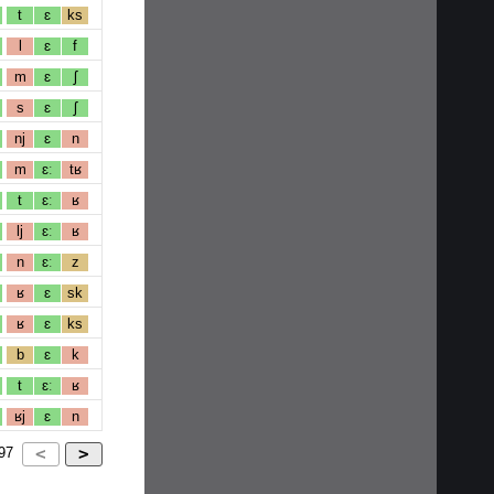
t
ɛ
ks
l
ɛ
f
m
ɛ
ʃ
s
ɛ
ʃ
nj
ɛ
n
m
ɛː
tʁ
t
ɛː
ʁ
lj
ɛː
ʁ
n
ɛː
z
ʁ
ɛ
sk
ʁ
ɛ
ks
b
ɛ
k
t
ɛː
ʁ
ʁj
ɛ
n
97