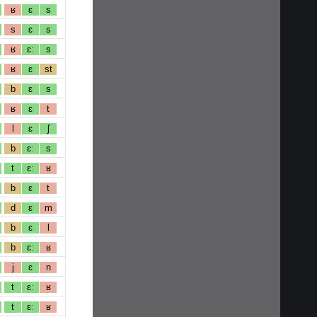
ʁ
ɛ
s
s
ɛ
s
ʁ
ɛː
s
ʁ
ɛ
st
b
ɛ
s
ʁ
ɛ
t
l
ɛ
ʃ
b
ɛː
s
t
ɛː
ʁ
b
ɛ
t
d
ɛ
m
b
ɛ
l
b
ɛː
ʁ
j
ɛ
n
t
ɛː
ʁ
t
ɛː
ʁ