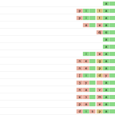
a
p
i
t
a
p
i
t
a
a
ʁ
a
dj
ɑ
a
a
i
ʁ
a
n
e
g
a
n
e
p
a
ʃ
i
d
y
ʒ
y
a
n
a
v
a
ʁ
ɔ
m
a
p
a
ʁ
a
d
i
s
p
a