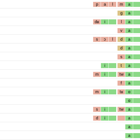
p
a
l
m
a
g
a
dʁ
i
l
a
v
a
s
ɔ
l
d
a
d
a
s
a
i
t
a
m
i
tw
a
f
a
m
i
tʁ
ɑ
ɑ
s
i
tw
a
d
i
a
a
a