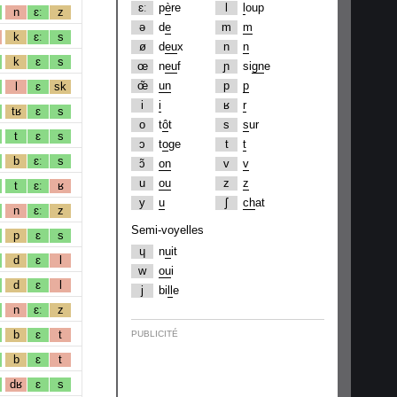
ɛː
p
è
re
l
l
oup
n
ɛː
z
ə
d
e
m
m
k
ɛː
s
ø
d
eu
x
n
n
k
ɛ
s
œ
n
eu
f
ɲ
si
gn
e
œ̃
un
p
p
l
ɛ
sk
i
i
ʁ
r
tʁ
ɛ
s
o
t
ô
t
s
s
ur
t
ɛ
s
ɔ
t
o
ge
t
t
b
ɛː
s
ɔ̃
on
v
v
u
ou
z
z
t
ɛː
ʁ
y
u
ʃ
ch
at
n
ɛː
z
Semi-voyelles
p
ɛ
s
ɥ
n
u
it
d
ɛ
l
w
ou
i
d
ɛ
l
j
bi
ll
e
n
ɛː
z
b
ɛ
t
PUBLICITÉ
b
ɛ
t
dʁ
ɛ
s