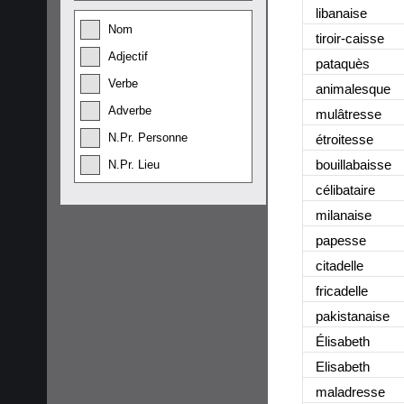
libanaise
Nom
tiroir-caisse
Adjectif
pataquès
Verbe
animalesque
Adverbe
mulâtresse
N.Pr. Personne
étroitesse
bouillabaisse
N.Pr. Lieu
célibataire
milanaise
papesse
citadelle
fricadelle
pakistanaise
Élisabeth
Elisabeth
maladresse