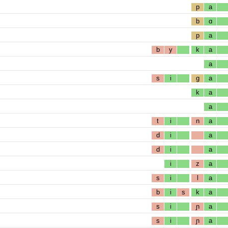
p
a
b
ɑ
p
a
b
y
k
a
a
s
i
g
a
k
a
a
t
i
n
a
d
i
a
d
i
a
i
z
a
s
i
l
a
b
i
s
k
a
s
i
ɲ
a
s
i
ɲ
a