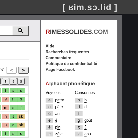
[ ʁim.sɔ.lid ]
R
IMESSOLIDES
.COM
Aide
Recherches fréquentes
Commentaire
Politique de confidentialité
Page Facebook
97
A
lphabet phonétique
t
ɛ
s
Voyelles
Consonnes
ʁ
ɛː
s
a
p
a
tte
b
b
ɑ
p
â
te
d
d
m
ɛ
ʃ
ɑ̃
an
f
f
n
ɛ
sk
e
é
g
g
oût
ʁ
ɛ
sk
ẽ
p
in
ʒ
J
t
ɛ
s
ɛ
z
è
le
k
c
ou