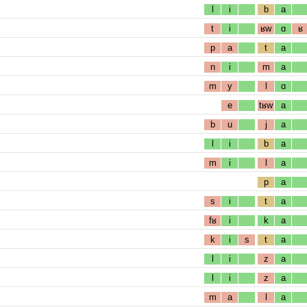
l
i
b
a
t
i
ʁw
ɑ
ʁ
p
a
t
a
n
i
m
a
m
y
l
ɑ
e
tʁw
a
b
u
j
a
l
i
b
a
m
i
l
a
p
a
s
i
t
a
fʁ
i
k
a
k
i
s
t
a
l
i
z
a
l
i
z
a
m
a
l
a