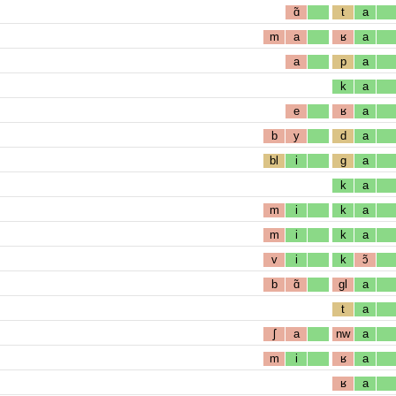
ɑ̃
t
a
m
a
ʁ
a
a
p
a
k
a
e
ʁ
a
b
y
d
a
bl
i
g
a
k
a
m
i
k
a
m
i
k
a
v
i
k
ɔ̃
b
ɑ̃
gl
a
t
a
ʃ
a
nw
a
m
i
ʁ
a
ʁ
a