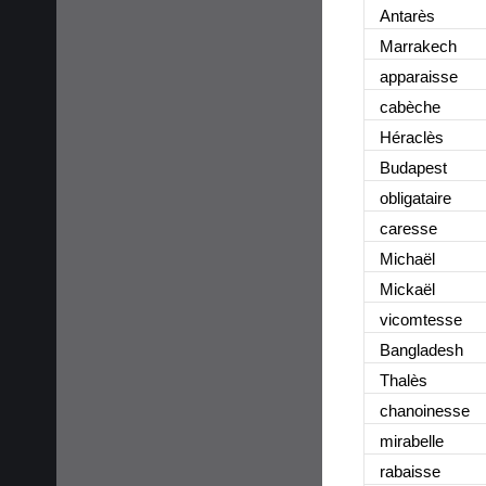
Antarès
Marrakech
apparaisse
cabèche
Héraclès
Budapest
obligataire
caresse
Michaël
Mickaël
vicomtesse
Bangladesh
Thalès
chanoinesse
mirabelle
rabaisse