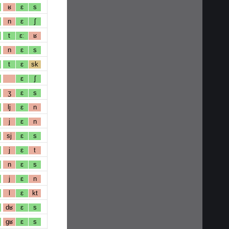
ʁ
ɛ
s
n
ɛ
ʃ
t
ɛː
ʁ
n
ɛ
s
t
ɛ
sk
ɛ
ʃ
ʒ
ɛ
s
lj
ɛ
n
j
ɛ
n
sj
ɛ
s
j
ɛ
t
n
ɛ
s
j
ɛ
n
l
ɛ
kt
dʁ
ɛ
s
gʁ
ɛ
s