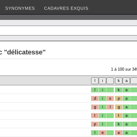
SYNONYMES
CADAVRES EXQUIS
 "délicatesse"
1
à
100
sur
34
l
i
k
a
d
i
s
p
a
g
i
l
g
a
t
i
t
a
p
i
k
a
l
e
ʁ
a