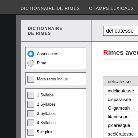
DICTIONNAIRE DE RIMES
CHAMPS LEXICAUX
DICTIONNAIRE
DE RIMES
R
imes avec
Assonance
Rime
Mots rares inclus
délicatesse
indélicatesse
1 Syllabe
disparaisse
2 Syllabes
Gilgamesh
3 Syllabes
titanesque
4 Syllabes
picaresque
5 et plus
scélératesse