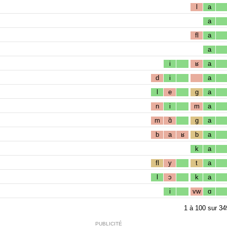
l
a
a
fl
a
a
i
ʁ
a
d
i
a
l
e
g
a
n
i
m
a
m
ɑ̃
g
a
b
a
ʁ
b
a
k
a
fl
y
t
a
l
ɔ
k
a
i
vw
ɑ
1
à
100
sur
34
PUBLICITÉ