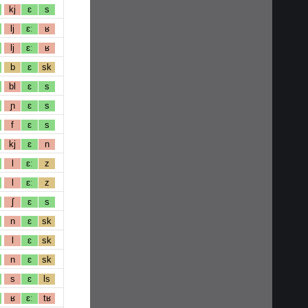
kj
ɛ
s
lj
ɛː
ʁ
lj
ɛː
ʁ
b
ɛ
sk
bl
ɛ
s
ɲ
ɛ
s
f
ɛ
s
kj
ɛ
n
l
ɛː
z
l
ɛː
z
ʃ
ɛ
s
n
ɛ
sk
l
ɛ
sk
n
ɛ
sk
s
ɛ
ls
ʁ
ɛː
tʁ