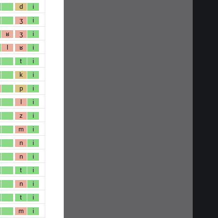
d
i
ʒ
i
ʁ
ʒ
i
l
ʁ
i
t
i
k
i
p
i
l
i
z
i
m
i
n
i
n
i
t
i
n
i
t
i
m
i