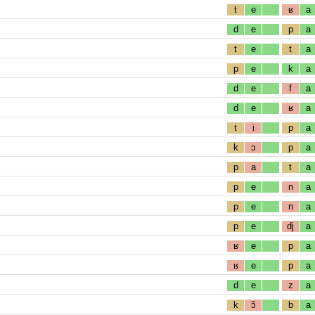
t
e
ʁ
a
d
e
p
a
t
e
t
a
p
e
k
a
d
e
f
a
d
e
ʁ
a
t
i
p
a
k
ɔ
p
a
p
a
t
a
p
e
n
a
p
e
n
a
p
e
dj
a
ʁ
e
p
a
ʁ
e
p
a
d
e
z
a
k
ɔ̃
b
a