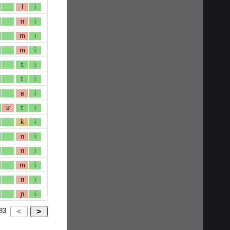
l
i
n
i
m
i
m
i
t
i
t
i
ʁ
i
ʁ
t
i
k
i
n
i
n
i
m
i
n
i
ɲ
i
83