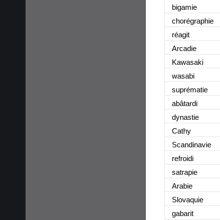
bigamie
chorégraphie
réagit
Arcadie
Kawasaki
wasabi
suprématie
abâtardi
dynastie
Cathy
Scandinavie
refroidi
satrapie
Arabie
Slovaquie
gabarit