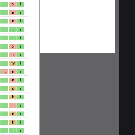
bl
i
ʁ
i
n
i
t
i
t
i
bl
i
bl
i
tʁ
i
ʁ
n
i
n
i
d
i
b
i
i
d
i
k
i
t
i