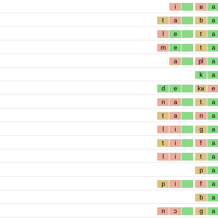
i
ʁ
a
t
a
b
a
l
e
t
a
m
e
t
a
a
pl
a
k
a
d
e
kʁ
e
n
a
t
a
t
a
n
a
l
i
g
a
t
i
f
a
l
i
t
a
p
a
p
i
f
a
b
a
n
ɔ
g
a