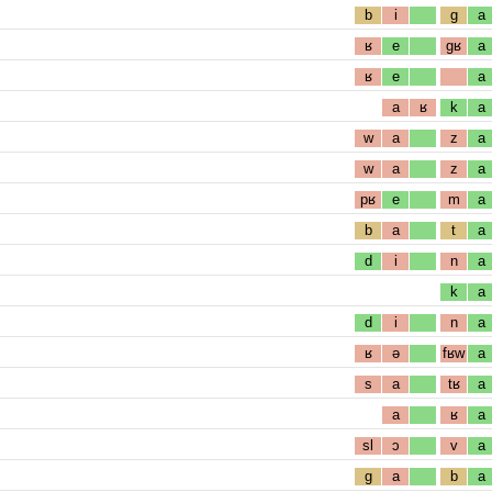
b
i
g
a
ʁ
e
gʁ
a
ʁ
e
a
a
ʁ
k
a
w
a
z
a
w
a
z
a
pʁ
e
m
a
b
a
t
a
d
i
n
a
k
a
d
i
n
a
ʁ
ə
fʁw
a
s
a
tʁ
a
a
ʁ
a
sl
ɔ
v
a
g
a
b
a