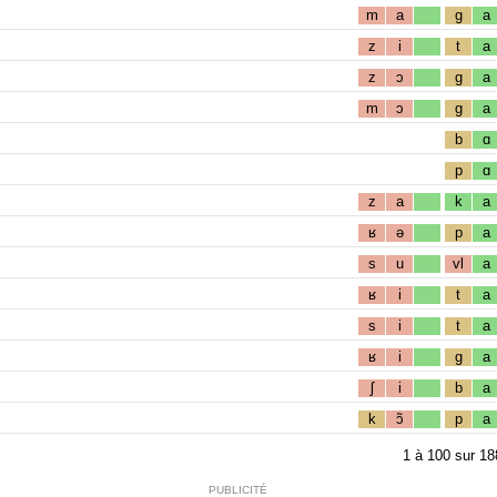
m
a
g
a
z
i
t
a
z
ɔ
g
a
m
ɔ
g
a
b
ɑ
p
ɑ
z
a
k
a
ʁ
ə
p
a
s
u
vl
a
ʁ
i
t
a
s
i
t
a
ʁ
i
g
a
ʃ
i
b
a
k
ɔ̃
p
a
1
à
100
sur
18
PUBLICITÉ