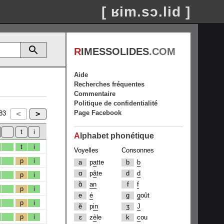
[ ʁim.sɔ.lid ]
R
IMESSOLIDES
.COM
Aide
Recherches fréquentes
Commentaire
Politique de confidentialité
Page Facebook
83
A
lphabet phonétique
t
i
Voyelles
Consonnes
p
i
a
p
a
tte
b
b
ɑ
p
â
te
d
d
p
i
ɑ̃
an
f
f
p
i
e
é
g
g
oût
p
i
ẽ
p
in
ʒ
J
p
i
ɛ
z
è
le
k
c
ou