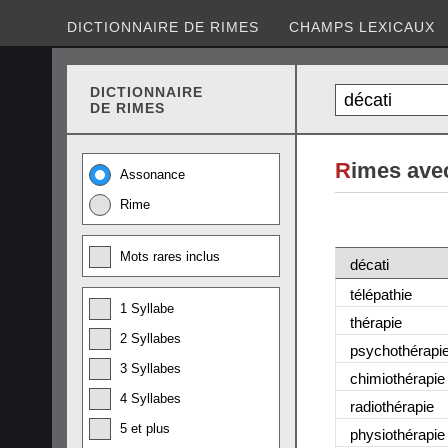
DICTIONNAIRE DE RIMES
CHAMPS LEXICAUX
DICTIONNAIRE
DE RIMES
R
imes avec
Assonance
Rime
Mots rares inclus
décati
télépathie
1 Syllabe
thérapie
2 Syllabes
psychothérapi
3 Syllabes
chimiothérapie
4 Syllabes
radiothérapie
5 et plus
physiothérapie