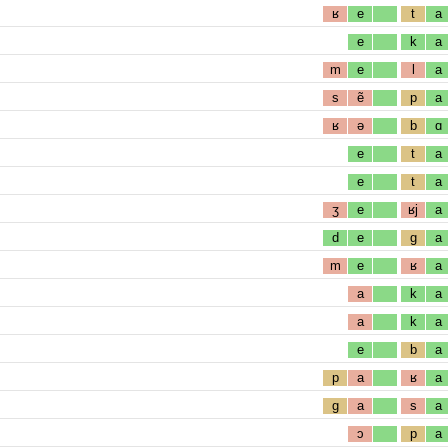
ʁ
e
t
a
e
k
a
m
e
l
a
s
ẽ
p
a
ʁ
ə
b
ɑ
e
t
a
e
t
a
ʒ
e
ʁj
a
d
e
g
a
m
e
ʁ
a
a
k
a
a
k
a
e
b
a
p
a
ʁ
a
g
a
s
a
ɔ
p
a