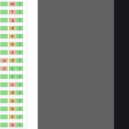
m
i
f
i
ʒ
i
d
i
k
i
b
i
s
i
ʁ
d
i
s
t
i
t
i
v
i
d
i
p
i
b
i
k
i
ʁ
i