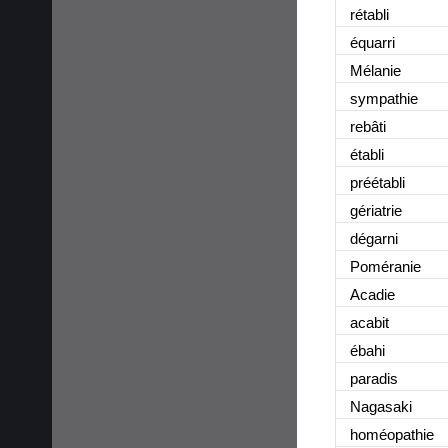
rétabli
équarri
Mélanie
sympathie
rebâti
établi
préétabli
gériatrie
dégarni
Poméranie
Acadie
acabit
ébahi
paradis
Nagasaki
homéopathie