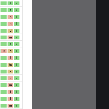
t
i
t
i
n
i
n
i
d
i
m
i
t
i
ʁ
d
i
f
i
tʁ
i
k
i
v
i
m
i
l
i
l
i
m
i