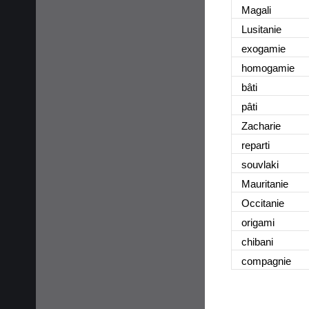
Magali
Lusitanie
exogamie
homogamie
bâti
pâti
Zacharie
reparti
souvlaki
Mauritanie
Occitanie
origami
chibani
compagnie