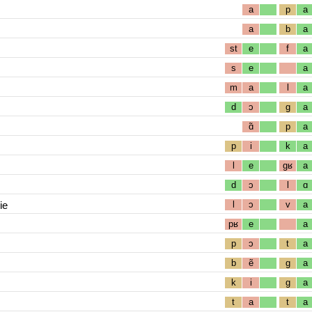
a
p
a
a
b
a
st
e
f
a
s
e
a
m
a
l
a
d
ɔ
g
a
ɑ̃
p
a
p
i
k
a
l
e
gʁ
a
d
ɔ
l
ɑ
ie
l
ɔ
v
a
pʁ
e
a
p
ɔ
t
a
b
ẽ
g
a
k
i
g
a
t
a
t
a