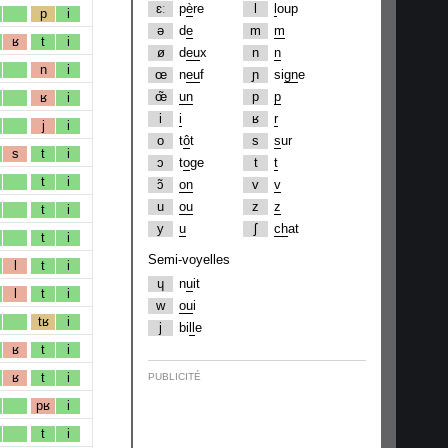
ɛː
p
è
re
l
l
oup
p
i
ə
d
e
m
m
ʁ
t
i
ø
d
eu
x
n
n
n
i
œ
n
eu
f
ɲ
si
gn
e
œ̃
un
p
p
ʁ
i
i
i
ʁ
r
j
i
o
t
ô
t
s
s
ur
s
t
i
ɔ
t
o
ge
t
t
t
i
ɔ̃
on
v
v
u
ou
z
z
t
i
y
u
ʃ
ch
at
t
i
Semi-voyelles
l
t
i
ɥ
n
u
it
l
t
i
w
ou
i
tʁ
i
j
bi
ll
e
ʁ
t
i
ʁ
t
i
PUBLICITÉ
pʁ
i
t
i