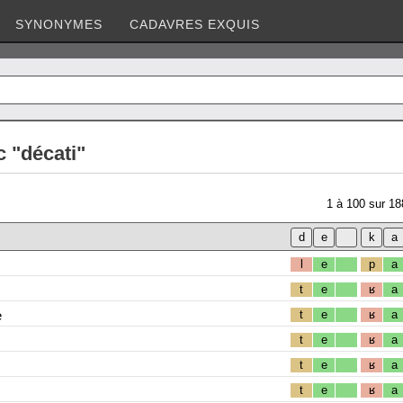
SYNONYMES
CADAVRES EXQUIS
 "décati"
1
à
100
sur
18
l
e
p
a
t
e
ʁ
a
e
t
e
ʁ
a
t
e
ʁ
a
t
e
ʁ
a
t
e
ʁ
a