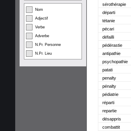
sérothérapie
Nom
départi
Adjectif
tétanie
Verbe
pécari
Adverbe
défailli
N.Pr. Personne
pédérastie
antipathie
N.Pr. Lieu
psychopathie
patati
penalty
pénalty
pédiatrie
réparti
repartie
désappris
combattit