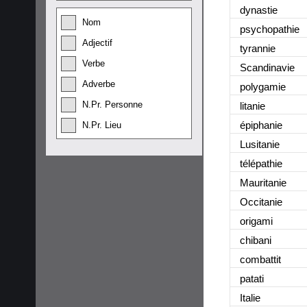
dynastie
Nom
psychopathie
Adjectif
tyrannie
Verbe
Scandinavie
Adverbe
polygamie
N.Pr. Personne
litanie
épiphanie
N.Pr. Lieu
Lusitanie
télépathie
Mauritanie
Occitanie
origami
chibani
combattit
patati
Italie