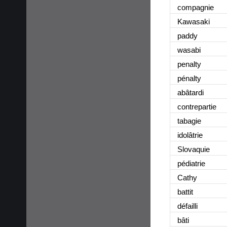
compagnie
Kawasaki
paddy
wasabi
penalty
pénalty
abâtardi
contrepartie
tabagie
idolâtrie
Slovaquie
pédiatrie
Cathy
battit
défailli
bâti