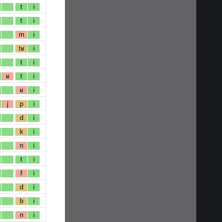
t
i
t
i
m
i
tʁ
i
t
i
ʁ
t
i
ʁ
i
j
p
i
d
i
k
i
n
i
t
i
f
i
d
i
b
i
n
i