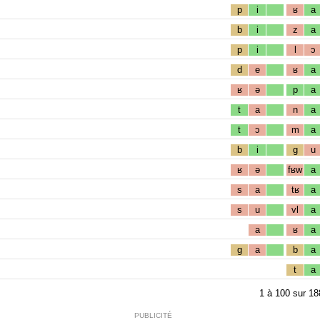
p
i
ʁ
a
b
i
z
a
p
i
l
ɔ
d
e
ʁ
a
ʁ
ə
p
a
t
a
n
a
t
ɔ
m
a
b
i
g
u
ʁ
ə
fʁw
a
s
a
tʁ
a
s
u
vl
a
a
ʁ
a
g
a
b
a
t
a
1
à
100
sur
18
PUBLICITÉ