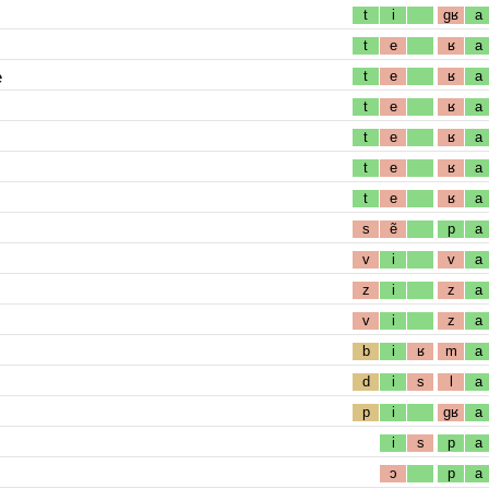
t
i
gʁ
a
t
e
ʁ
a
e
t
e
ʁ
a
t
e
ʁ
a
t
e
ʁ
a
t
e
ʁ
a
t
e
ʁ
a
s
ẽ
p
a
v
i
v
a
z
i
z
a
v
i
z
a
b
i
ʁ
m
a
d
i
s
l
a
p
i
gʁ
a
i
s
p
a
ɔ
p
a