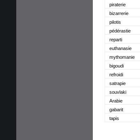
piraterie
bizarrerie
pilotis
pédérastie
reparti
euthanasie
mythomanie
bigoudi
refroidi
satrapie
souvlaki
Arabie
gabarit
tapis