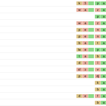
k
ɔ̃
p
a
w
a
z
a
p
a
w
a
z
a
p
e
n
a
p
e
n
a
b
a
t
a
tʁ
ə
p
a
t
a
b
a
d
ɔ
l
ɑ
sl
ɔ
v
a
p
e
dj
a
k
a
b
a
d
e
f
a
b
ɑ