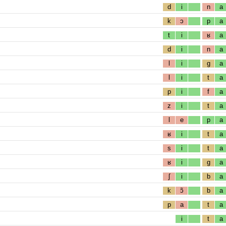
d
i
n
a
k
ɔ
p
a
t
i
ʁ
a
d
i
n
a
l
i
g
a
l
i
t
a
p
i
f
a
z
i
t
a
l
e
p
a
ʁ
i
t
a
s
i
t
a
ʁ
i
g
a
ʃ
i
b
a
k
ɔ̃
b
a
p
a
t
a
i
t
a