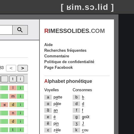
[ ʁim.sɔ.lid ]
R
IMESSOLIDES
.COM
Aide
Recherches fréquentes
Commentaire
Politique de confidentialité
Page Facebook
83
A
lphabet phonétique
l
i
Voyelles
Consonnes
m
i
a
p
a
tte
b
b
ɑ
p
â
te
d
d
ʁ
d
i
ɑ̃
an
f
f
n
i
e
é
g
g
oût
d
i
ẽ
p
in
ʒ
J
t
i
ɛ
z
è
le
k
c
ou