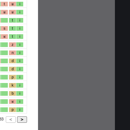
t
ʁ
i
ʁ
ʁ
i
t
i
s
t
i
ʁ
t
i
z
i
n
i
d
i
d
i
p
i
k
i
b
i
ʁ
i
p
i
83