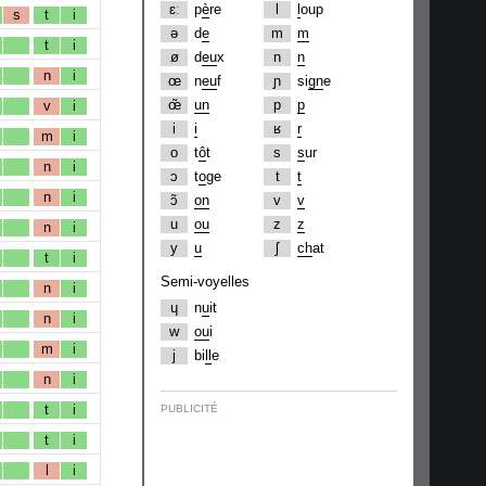
ɛː
p
è
re
l
l
oup
s
t
i
ə
d
e
m
m
t
i
ø
d
eu
x
n
n
n
i
œ
n
eu
f
ɲ
si
gn
e
œ̃
un
p
p
v
i
i
i
ʁ
r
m
i
o
t
ô
t
s
s
ur
n
i
ɔ
t
o
ge
t
t
n
i
ɔ̃
on
v
v
u
ou
z
z
n
i
y
u
ʃ
ch
at
t
i
Semi-voyelles
n
i
ɥ
n
u
it
n
i
w
ou
i
m
i
j
bi
ll
e
n
i
t
i
PUBLICITÉ
t
i
l
i