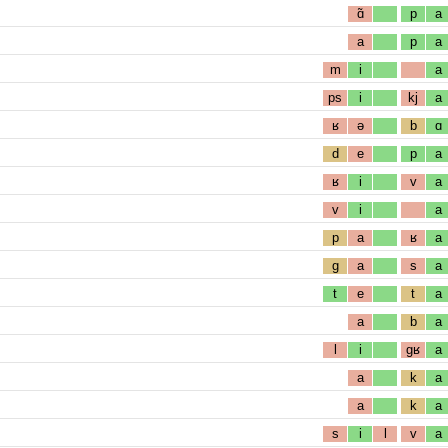
ɑ̃
p
a
a
p
a
m
i
a
ps
i
kj
a
ʁ
ə
b
ɑ
d
e
p
a
ʁ
i
v
a
v
i
a
p
a
ʁ
a
g
a
s
a
t
e
t
a
a
b
a
l
i
gʁ
a
a
k
a
a
k
a
s
i
l
v
a