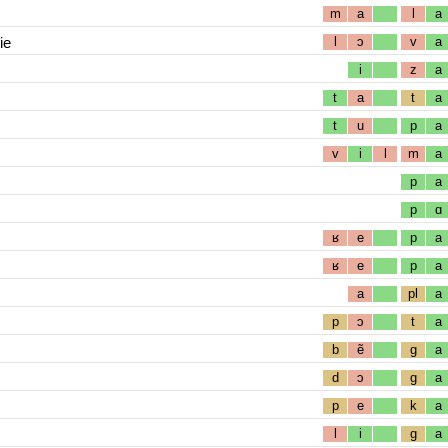
m
a
l
a
ie
l
ɔ
v
a
i
z
a
t
a
t
a
t
u
p
a
v
i
l
m
a
p
a
p
ɑ
ʁ
e
p
a
ʁ
e
p
a
a
pl
a
p
ɔ
t
a
b
ẽ
g
a
d
ɔ
g
a
p
e
k
a
l
i
g
a