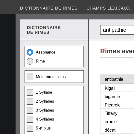
DICTIONNAIRE DE RIMES
CHAMPS LEXICAUX
DICTIONNAIRE
DE RIMES
R
imes avec
Assonance
Rime
Mots rares inclus
antipathie
Kigali
1 Syllabe
bigamie
2 Syllabes
Picardie
3 Syllabes
Tiffany
4 Syllabes
irradie
5 et plus
décati