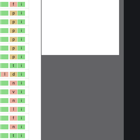
f
i
p
i
p
i
p
i
p
i
p
i
p
i
t
i
l
d
i
n
i
v
i
n
i
l
i
f
i
n
i
t
i