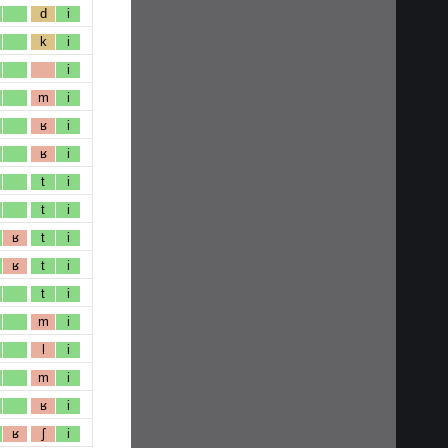
d
i
k
i
i
m
i
ʁ
i
ʁ
i
t
i
t
i
ʁ
t
i
ʁ
t
i
t
i
m
i
l
i
m
i
ʁ
i
ʁ
ʃ
i