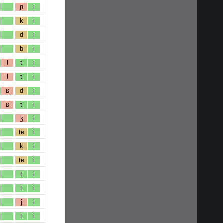
ɲ
i
k
i
d
i
b
i
l
t
i
l
t
i
ʁ
d
i
ʁ
t
i
ʒ
i
tʁ
i
k
i
tʁ
i
t
i
t
i
j
i
t
i