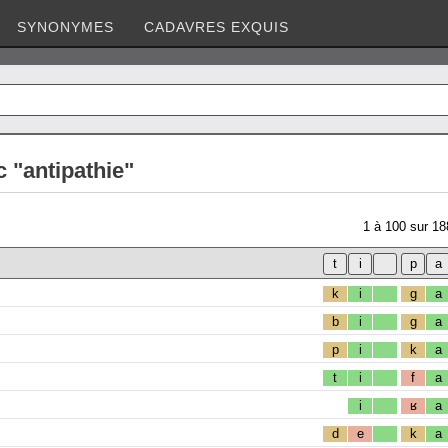
SYNONYMES
CADAVRES EXQUIS
 "antipathie"
1
à
100
sur
18
k
i
g
a
b
i
g
a
p
i
k
a
t
i
f
a
i
ʁ
a
d
e
k
a