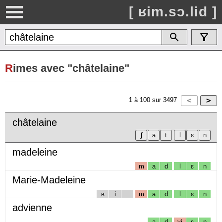
[ ʁim.sɔ.lid ]
R
imes avec "châtelaine"
1
à
100
sur
3497
châtelaine
madeleine
m
a
d
l
ɛ
n
Marie-Madeleine
ʁ
i
m
a
d
l
ɛ
n
advienne
a
d
vj
ɛ
n