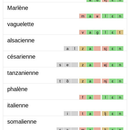
Marlène
m
a
ʁ
l
ɛ
n
vaguelette
v
a
g
l
ɛ
t
alsacienne
a
l
z
a
sj
ɛ
n
césarienne
s
e
z
a
ʁj
ɛ
n
tanzanienne
t
ɑ̃
z
a
nj
ɛ
n
phalène
f
a
l
ɛ
n
italienne
i
t
a
lj
ɛ
n
somalienne
s
ɔ
m
a
lj
ɛ
n