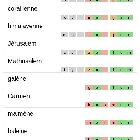
corallienne
k
ɔ
ʁ
a
lj
ɛ
n
himalayenne
m
a
l
a
j
ɛ
n
Jérusalem
ʁ
y
z
a
l
ɛ
m
Mathusalem
t
y
z
a
l
ɛ
m
galène
g
a
l
ɛ
n
Carmen
k
a
ʁ
m
ɛ
n
malmène
m
a
l
m
ɛ
n
baleine
b
a
l
ɛː
n