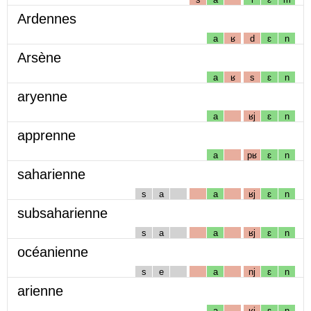
Ardennes
a
ʁ
d
ɛ
n
Arsène
a
ʁ
s
ɛ
n
aryenne
a
ʁj
ɛ
n
apprenne
a
pʁ
ɛ
n
saharienne
s
a
a
ʁj
ɛ
n
subsaharienne
s
a
a
ʁj
ɛ
n
océanienne
s
e
a
nj
ɛ
n
arienne
a
ʁj
ɛ
n