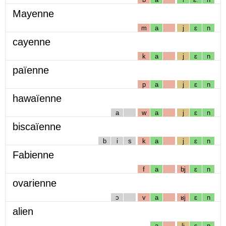
Mayenne
m
a
j
ɛ
n
cayenne
k
a
j
ɛ
n
païenne
p
a
j
ɛ
n
hawaïenne
a
w
a
j
ɛ
n
biscaïenne
b
i
s
k
a
j
ɛ
n
Fabienne
f
a
bj
ɛ
n
ovarienne
ɔ
v
a
ʁj
ɛ
n
alien
a
lj
ɛ
n