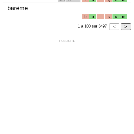
barème
b
a
ʁ
ɛ
m
1
à
100
sur
3497
PUBLICITÉ