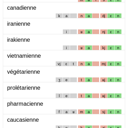
canadienne
k
a
n
a
dj
ɛ
n
iranienne
i
ʁ
a
nj
ɛ
n
irakienne
i
ʁ
a
kj
ɛ
n
vietnamienne
vj
ɛ
t
n
a
mj
ɛ
n
végétarienne
ʒ
e
t
a
ʁj
ɛ
n
prolétarienne
l
e
t
a
ʁj
ɛ
n
pharmacienne
f
a
ʁ
m
a
sj
ɛ
n
caucasienne
k
o
k
a
zj
ɛ
n