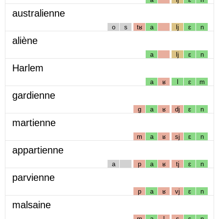
australienne
o
s
tʁ
a
lj
ɛ
n
aliène
a
lj
ɛ
n
Harlem
a
ʁ
l
ɛ
m
gardienne
g
a
ʁ
dj
ɛ
n
martienne
m
a
ʁ
sj
ɛ
n
appartienne
a
p
a
ʁ
tj
ɛ
n
parvienne
p
a
ʁ
vj
ɛ
n
malsaine
m
a
l
s
ɛ
n