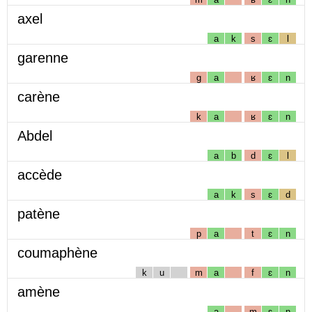
axel
a
k
s
ɛ
l
garenne
g
a
ʁ
ɛ
n
carène
k
a
ʁ
ɛ
n
Abdel
a
b
d
ɛ
l
accède
a
k
s
ɛ
d
patène
p
a
t
ɛ
n
coumaphène
k
u
m
a
f
ɛ
n
amène
a
m
ɛ
n