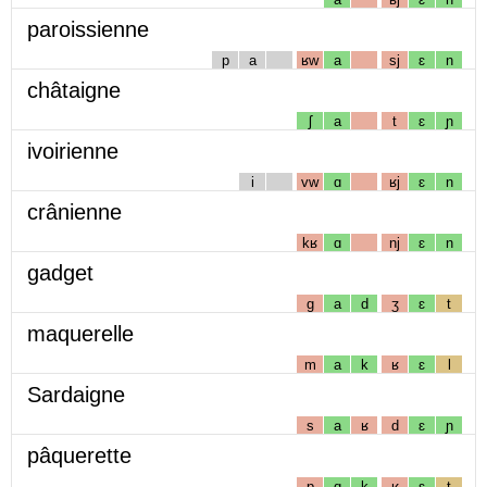
paroissienne
p
a
ʁw
a
sj
ɛ
n
châtaigne
ʃ
a
t
ɛ
ɲ
ivoirienne
i
vw
ɑ
ʁj
ɛ
n
crânienne
kʁ
ɑ
nj
ɛ
n
gadget
g
a
d
ʒ
ɛ
t
maquerelle
m
a
k
ʁ
ɛ
l
Sardaigne
s
a
ʁ
d
ɛ
ɲ
pâquerette
p
ɑ
k
ʁ
ɛ
t