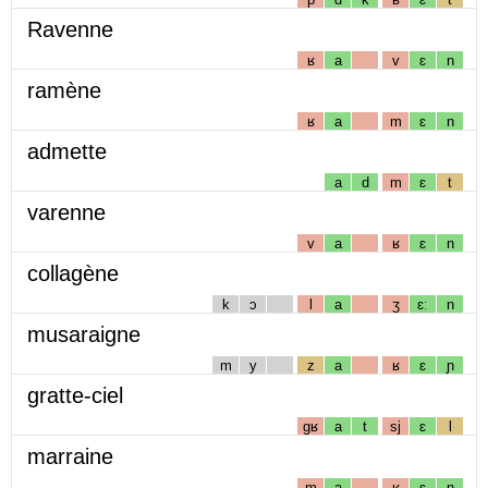
Ravenne
ʁ
a
v
ɛ
n
ramène
ʁ
a
m
ɛ
n
admette
a
d
m
ɛ
t
varenne
v
a
ʁ
ɛ
n
collagène
k
ɔ
l
a
ʒ
ɛː
n
musaraigne
m
y
z
a
ʁ
ɛ
ɲ
gratte-ciel
gʁ
a
t
sj
ɛ
l
marraine
m
a
ʁ
ɛ
n