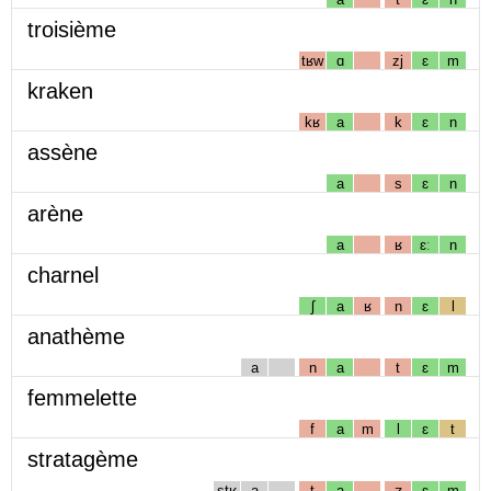
troisième
tʁw
ɑ
zj
ɛ
m
kraken
kʁ
a
k
ɛ
n
assène
a
s
ɛ
n
arène
a
ʁ
ɛː
n
charnel
ʃ
a
ʁ
n
ɛ
l
anathème
a
n
a
t
ɛ
m
femmelette
f
a
m
l
ɛ
t
stratagème
stʁ
a
t
a
ʒ
ɛ
m