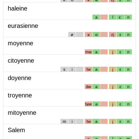
haleine
a
l
ɛː
n
eurasienne
ø
ʁ
ɑ
zj
ɛ
n
moyenne
mw
a
j
ɛ
n
citoyenne
s
i
tw
a
j
ɛ
n
doyenne
dw
a
j
ɛ
n
troyenne
tʁw
a
j
ɛ
n
mitoyenne
m
i
tw
a
j
ɛ
n
Salem
s
a
l
ɛ
m