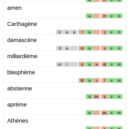
amen
a
m
ɛ
n
Carthagène
k
a
ʁ
t
a
ʒ
ɛː
n
damascène
d
a
m
a
s
ɛː
n
milliardième
m
i
lj
a
ʁ
dj
ɛ
m
blasphème
bl
a
s
f
ɛ
m
abstienne
a
bs
tj
ɛ
n
aprème
a
pʁ
ɛ
m
Athènes
a
t
ɛ
n