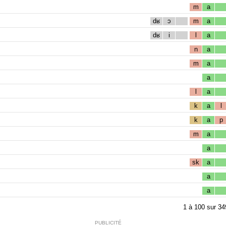
m
a
dʁ
ɔ
m
a
dʁ
i
l
a
n
a
m
a
a
l
a
k
a
l
k
a
p
m
a
a
sk
a
a
a
1
à
100
sur
34
PUBLICITÉ