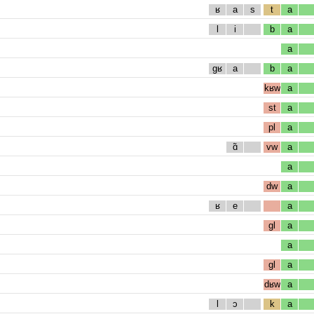
ʁ
a
s
t
a
l
i
b
a
a
gʁ
a
b
a
kʁw
a
st
a
pl
a
ɑ̃
vw
a
a
dw
a
ʁ
e
a
gl
a
a
gl
a
dʁw
a
l
ɔ
k
a