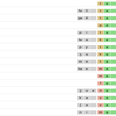
t
a
fʁ
ɔ̃
t
a
pʁ
ẽ
t
a
p
a
p
i
t
a
tʁ
a
k
a
p
y
t
a
ʒ
a
k
a
m
e
t
a
kʁ
e
m
a
m
a
l
a
ʒ
u
ʁ
n
a
k
a
v
a
ʃ
ə
v
a
n
i
m
a