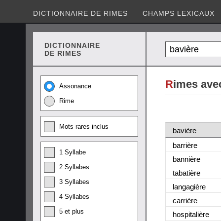
DICTIONNAIRE DE RIMES
CHAMPS LEXICAUX
DICTIONNAIRE
DE RIMES
R
imes ave
Assonance
Rime
Mots rares inclus
bavière
barrière
1 Syllabe
bannière
2 Syllabes
tabatière
3 Syllabes
langagière
4 Syllabes
carrière
5 et plus
hospitalière