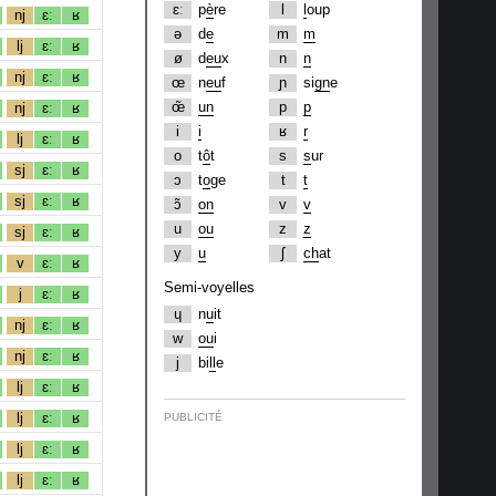
ɛː
p
è
re
l
l
oup
nj
ɛː
ʁ
ə
d
e
m
m
lj
ɛː
ʁ
ø
d
eu
x
n
n
nj
ɛː
ʁ
œ
n
eu
f
ɲ
si
gn
e
œ̃
un
p
p
nj
ɛː
ʁ
i
i
ʁ
r
lj
ɛː
ʁ
o
t
ô
t
s
s
ur
sj
ɛː
ʁ
ɔ
t
o
ge
t
t
sj
ɛː
ʁ
ɔ̃
on
v
v
u
ou
z
z
sj
ɛː
ʁ
y
u
ʃ
ch
at
v
ɛː
ʁ
Semi-voyelles
j
ɛː
ʁ
ɥ
n
u
it
nj
ɛː
ʁ
w
ou
i
nj
ɛː
ʁ
j
bi
ll
e
lj
ɛː
ʁ
lj
ɛː
ʁ
PUBLICITÉ
lj
ɛː
ʁ
lj
ɛː
ʁ