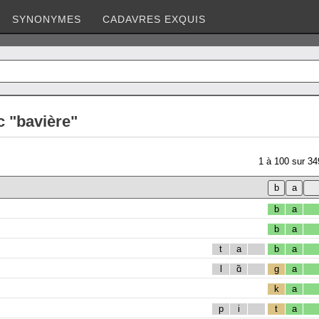
SYNONYMES
CADAVRES EXQUIS
c "bavière"
1
à
100
sur
34
b
a
b
a
t
a
b
a
l
ɑ̃
g
a
k
a
p
i
t
a