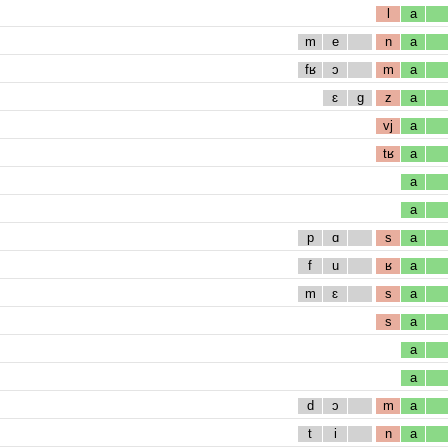
l
a
m
e
n
a
fʁ
ɔ
m
a
ɛ
g
z
a
vj
a
tʁ
a
a
a
p
ɑ
s
a
f
u
ʁ
a
m
ɛ
s
a
s
a
a
a
d
ɔ
m
a
t
i
n
a