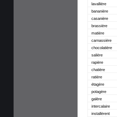
lavallière
bananière
casanière
brassière
matière
carnassière
chocolatière
salière
rapière
chatière
ratière
étagère
potagère
galère
intercalaire
installèrent