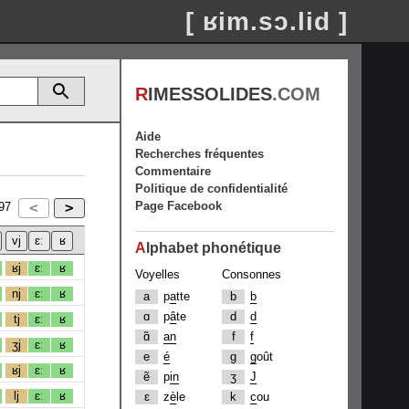
[ ʁim.sɔ.lid ]
R
IMESSOLIDES
.COM
Aide
Recherches fréquentes
Commentaire
Politique de confidentialité
Page Facebook
97
A
lphabet phonétique
ʁj
ɛː
ʁ
Voyelles
Consonnes
nj
ɛː
ʁ
a
p
a
tte
b
b
ɑ
p
â
te
d
d
tj
ɛː
ʁ
ɑ̃
an
f
f
ʒj
ɛː
ʁ
e
é
g
g
oût
ʁj
ɛː
ʁ
ẽ
p
in
ʒ
J
lj
ɛː
ʁ
ɛ
z
è
le
k
c
ou