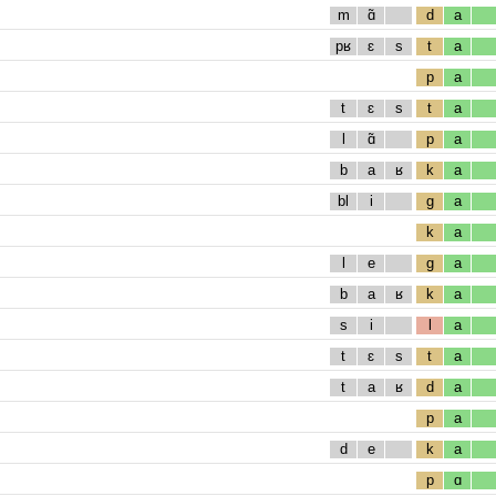
m
ɑ̃
d
a
pʁ
ɛ
s
t
a
p
a
t
ɛ
s
t
a
l
ɑ̃
p
a
b
a
ʁ
k
a
bl
i
g
a
k
a
l
e
g
a
b
a
ʁ
k
a
s
i
l
a
t
ɛ
s
t
a
t
a
ʁ
d
a
p
a
d
e
k
a
p
ɑ