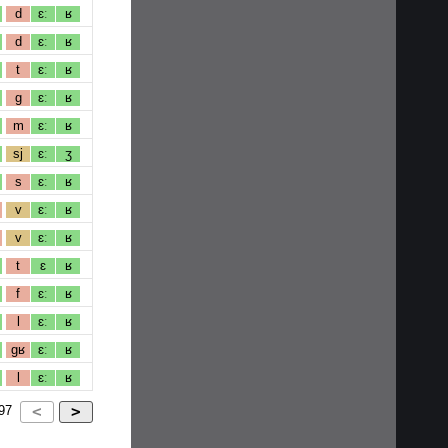
d
ɛː
ʁ
d
ɛː
ʁ
t
ɛː
ʁ
g
ɛː
ʁ
m
ɛː
ʁ
sj
ɛː
ʒ
s
ɛː
ʁ
v
ɛː
ʁ
v
ɛː
ʁ
t
ɛ
ʁ
f
ɛː
ʁ
l
ɛː
ʁ
gʁ
ɛː
ʁ
l
ɛː
ʁ
97