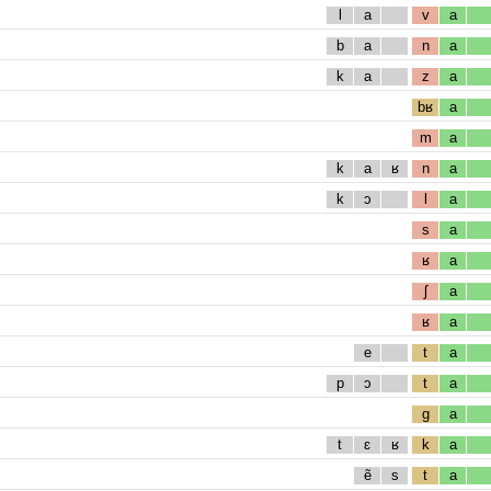
l
a
v
a
b
a
n
a
k
a
z
a
bʁ
a
m
a
k
a
ʁ
n
a
k
ɔ
l
a
s
a
ʁ
a
ʃ
a
ʁ
a
e
t
a
p
ɔ
t
a
g
a
t
ɛ
ʁ
k
a
ẽ
s
t
a