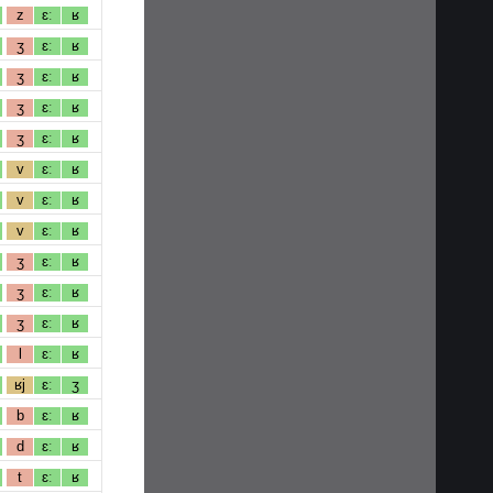
z
ɛː
ʁ
ʒ
ɛː
ʁ
ʒ
ɛː
ʁ
ʒ
ɛː
ʁ
ʒ
ɛː
ʁ
v
ɛː
ʁ
v
ɛː
ʁ
v
ɛː
ʁ
ʒ
ɛː
ʁ
ʒ
ɛː
ʁ
ʒ
ɛː
ʁ
l
ɛː
ʁ
ʁj
ɛː
ʒ
b
ɛː
ʁ
d
ɛː
ʁ
t
ɛː
ʁ