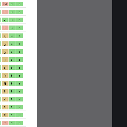
kw
ɛː
ʁ
t
ɛː
ʁ
vj
ɛː
ʁ
t
ɛː
ʁ
zj
ɛː
ʁ
ʒj
ɛː
ʁ
ʒj
ɛː
ʁ
j
ɛː
ʁ
ʁj
ɛː
ʁ
nj
ɛː
ʁ
lj
ɛː
ʁ
sj
ɛː
ʁ
kj
ɛː
ʁ
sj
ɛː
ʁ
tj
ɛː
ʁ
t
ɛː
ʁ